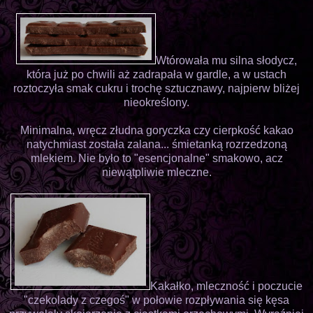
Wtórowała mu silna słodycz,
która już po chwili aż zadrapała w gardle, a w ustach
roztoczyła smak cukru i trochę sztucznawy, najpierw bliżej
nieokreślony.
Minimalna, wręcz złudna goryczka czy cierpkość kakao
natychmiast została zalana... śmietanką rozrzedzoną
mlekiem. Nie było to "esencjonalne" smakowo, acz
niewątpliwie mleczne.
Kakałko, mleczność i poczucie
"czekolady z czegoś" w połowie rozpływania się kęsa