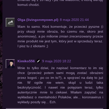
komuś chodzi.
Olga (livingonmyown.pl)
8 maja 2020 21:44
Mam to samo. Ktoś komentuje, że przecież pyszne (i
przy okazji mnie obraża, bo czemu nie, skoro jest
anonimowy), a po milionie zmian zrecenzowany przeze
mnie produkt nie jest tym, który jest w sprzedaży teraz.
I pisz tu z idiotami ;)
Kimiko556
9 maja 2020 18:22
Mnie to tylko dziwi, że napisać komentarz to im się
chce (przecież potem sami mogą zostać obrażeni
przez kogoś - po co im to?), a spojrzeć na datę to już
nie. W ogóle nie wiem, skąd u ludzi taka
bezkrytyczność. I nawet nie potępiam teraz, tylko
autentycznie mnie to ciekawi. Miałam zapytać na
wykładasz o mentalności Polaków, ale... koronawirus i
wykłady poszły się... Ech.