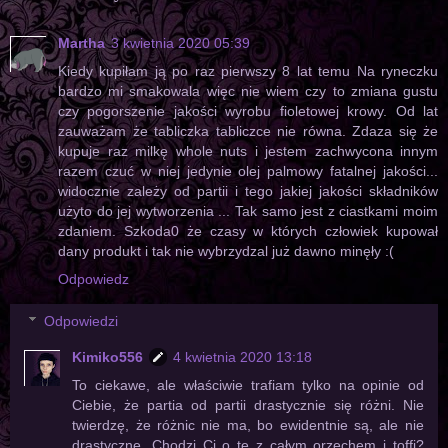
Martha
3 kwietnia 2020 05:39
Kiedy kupiłam ją po raz pierwszy 8 lat temu Na ryneczku
bardzo mi smakowala więc nie wiem czy to zmiana gustu
czy pogorszenie jakości wyrobu fioletowej krowy. Od lat
zauważam że tabliczka tabliczce nie równa. Zdaza się że
kupuje raz milkę whole nuts i jestem zachwycona innym
razem czuć w niej jedynie olej palmowy fatalnej jakości...
widocznie zależy od partii i tego jakiej jakości składników
użyto do jej wytworzenia ... Tak samo jest z ciastkami moim
zdaniem. Szkoda0 że czasy w których człowiek kupował
dany produkt i tak nie wybrzydzal już dawno minęły :(
Odpowiedz
Odpowiedzi
Kimiko556
4 kwietnia 2020 13:18
To ciekawe, ale właściwie trafiam tylko na opinie od
Ciebie, że partia od partii drastycznie się różni. Nie
twierdzę, że różnic nie ma, bo ewidentnie są, ale nie
drastyczne. Chodzi Ci o tę z całym orzechem i toffi?