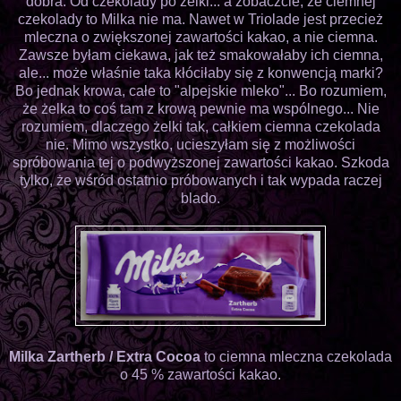
dobra. Od czekolady po żelki... a zobaczcie, że ciemnej
czekolady to Milka nie ma. Nawet w Triolade jest przecież
mleczna o zwiększonej zawartości kakao, a nie ciemna.
Zawsze byłam ciekawa, jak też smakowałaby ich ciemna,
ale... może właśnie taka kłóciłaby się z konwencją marki?
Bo jednak krowa, całe to "alpejskie mleko"... Bo rozumiem,
że żelka to coś tam z krową pewnie ma wspólnego... Nie
rozumiem, dlaczego żelki tak, całkiem ciemna czekolada
nie. Mimo wszystko, ucieszyłam się z możliwości
spróbowania tej o podwyższonej zawartości kakao. Szkoda
tylko, że wśród ostatnio próbowanych i tak wypada raczej
blado.
Milka Zartherb / Extra Cocoa
to ciemna mleczna czekolada
o 45 % zawartości kakao.