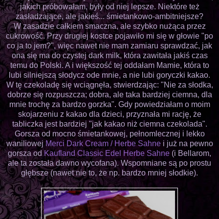
jakich próbowałam, były od niej lepsze. Niektóre też
zasładzające, ale jakieś... śmietankowo-ambitniejsze?
W zasadzie całkiem smaczna, ale szybko nużąca przez
cukrowość. Przy drugiej kostce pojawiło mi się w głowie "po
co ja to jem?", więc nawet nie mam zamiaru sprawdzać, jak
ona się ma do czystej dark milk, która zawitała jakiś czas
temu do Polski. A i większość tej oddałam Mamie, która to
lubi silniejszą słodycz ode mnie, a nie lubi goryczki kakao.
W tę czekoladę się wciągnęła, stwierdzając: "Nie za słodka,
dobrze się rozpuszcza; dobra, ale taka bardziej ciemna, dla
mnie trochę za bardzo gorzka". Gdy powiedziałam o moim
skojarzeniu z kakao dla dzieci, przyznała mi rację, że
tabliczka jest bardziej "jak kakao niż ciemna czekolada".
Gorsza od mocno śmietankowej, pełnomlecznej i lekko
waniliowej
Merci Dark Cream / Herbe Sahne
i już na pewno
gorsza od
Kaufland Classic Edel Herbe Sahne
(i Bellarom,
ale ta została dawno wycofana). Wspomniane są po prostu
głębsze (nawet nie to, że np. bardzo mniej słodkie).