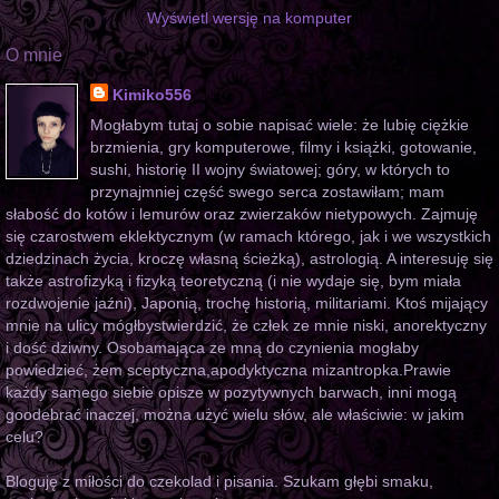
Wyświetl wersję na komputer
O mnie
Kimiko556
Mogłabym tutaj o sobie napisać wiele: że lubię ciężkie
brzmienia, gry komputerowe, filmy i książki, gotowanie,
sushi, historię II wojny światowej; góry, w których to
przynajmniej część swego serca zostawiłam; mam
słabość do kotów i lemurów oraz zwierzaków nietypowych. Zajmuję
się czarostwem eklektycznym (w ramach którego, jak i we wszystkich
dziedzinach życia, kroczę własną ścieżką), astrologią. A interesuję się
także astrofizyką i fizyką teoretyczną (i nie wydaje się, bym miała
rozdwojenie jaźni), Japonią, trochę historią, militariami. Ktoś mijający
mnie na ulicy mógłbystwierdzić, że człek ze mnie niski, anorektyczny
i dość dziwny. Osobamająca ze mną do czynienia mogłaby
powiedzieć, żem sceptyczna,apodyktyczna mizantropka.Prawie
każdy samego siebie opisze w pozytywnych barwach, inni mogą
goodebrać inaczej, można użyć wielu słów, ale właściwie: w jakim
celu?
Bloguję z miłości do czekolad i pisania. Szukam głębi smaku,