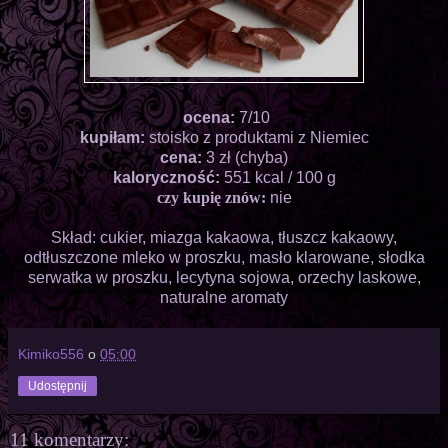
ocena:
7/10
kupiłam:
stoisko z produktami z Niemiec
cena:
3 zł (chyba)
kaloryczność:
551 kcal / 100 g
czy kupię znów:
nie
Skład: cukier, miazga kakaowa, tłuszcz kakaowy,
odtłuszczone mleko w proszku, masło klarowane, słodka
serwatka w proszku, lecytyna sojowa, orzechy laskowe,
naturalne aromaty
Kimiko556
o
05:00
Udostępnij
11 komentarzy: