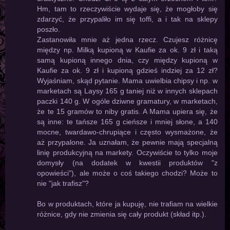
Hm, tam to rzeczywiście wydaje się, że mogłoby się
zdarzyć, że przypaliło im się toffi, a i tak na sklepy
poszło.
Zastanowiła mnie aż jedna rzecz. Czujesz różnicę
między np. Milką kupioną w Kaufie za ok. 9 zł i taką
samą kupioną innego dnia, czy między kupioną w
Kaufie za ok. 9 zł i kupioną gdzieś indziej za 12 zł?
Wyjaśniam, skąd pytanie. Mama uwielbia chipsy i np. w
marketach są Laysy 165 g taniej niż w innych sklepach
paczki 140 g. W ogóle dziwne gramatury, w marketach,
że te 15 gramów to niby gratis. A Mama upiera się, że
są inne: te tańsze 165 g cieńsze i mniej słone, a 140
mocne, twardawo-chrupiące i często wysmażone, że
aż przypalone. Ja uznałam, że pewnie mają specjalną
linię produkcyjną na markety. Oczywiście to tylko moje
domysły (na dodatek w kwestii produktów "z
opowieści"), ale może o coś takiego chodzi? Może to
nie "jak trafisz"?
Bo w produktach, które ja kupuję, nie trafiam na wielkie
różnice, gdy nie zmienia się cały produkt (skład itp.).