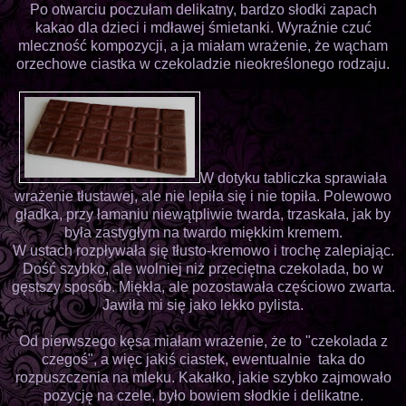
Po otwarciu poczułam delikatny, bardzo słodki zapach
kakao dla dzieci i mdławej śmietanki. Wyraźnie czuć
mleczność kompozycji, a ja miałam wrażenie, że wącham
orzechowe ciastka w czekoladzie nieokreślonego rodzaju.
W dotyku tabliczka sprawiała
wrażenie tłustawej, ale nie lepiła się i nie topiła. Polewowo
gładka, przy łamaniu niewątpliwie twarda, trzaskała, jak by
była zastygłym na twardo miękkim kremem.
W ustach rozpływała się tłusto-kremowo i trochę zalepiając.
Dość szybko, ale wolniej niż przeciętna czekolada, bo w
gęstszy sposób. Miękła, ale pozostawała częściowo zwarta.
Jawiła mi się jako lekko pylista.
Od pierwszego kęsa miałam wrażenie, że to "czekolada z
czegoś", a więc jakiś ciastek, ewentualnie taka do
rozpuszczenia na mleku. Kakałko, jakie szybko zajmowało
pozycję na czele, było bowiem słodkie i delikatne.