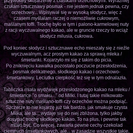
przywołały skojarzenie z ciastkami orzechowymi. Wyraźniej
czułam sztucznawy posmak - nie jestem jednak pewna, czy
orzechowy... Wpisywał się w wysoką słodycz, więc z
czasem myślałam raczej o niemożliwie cukrowym,
maślanym toffi. Trochę było w tym i palono-karmelowej nuty
z racji wyczuwalnego kakao, ale w gruncie rzeczy to wciąż
słodycz milusia, cukrowa.
Pod koniec słodycz i sztucznawe echo mieszały się z nieźle
wyczuwalnym, acz prostym kakao za sprawą mleka /
śmietanki. Kojarzyło mi się z takim do picia.
Po zniknięciu kawałka pozostało poczucie przesłodzenia,
posmak delikatnego, słodkiego kakao i orzechowo-
śmietankowy. Leciutka cierpkość też się w tym odnalazła.
Tabliczka miała wydźwięk przesłodzonego kakao na mleku /
śmietance "o smaku..." od Milki. I tutaj takie milkowato-
sztuczne nuty maślano-toffi czy orzechów można podpiąć.
Szczerze to nie kojarzę już tak bardzo, jak smakuje czysta
Milka, ale ta... wydaje się do niej zbliżona, tylko jakby
dosypać trochę słodkiego kakao. To na plus, i pewnie tak
miało być. Co więcej, zawarła pewne cechy czekolad
ciemnych śmietankowych, ale... w zasadzie wszystkie takie,