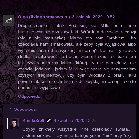
Olga (livingonmyown.pl)
3 kwietnia 2020 19:52
Drugie zdanie - takkk! Podpisuję się. Milka ostro mnie
frustruje właśnie przez ów fakt. Wróciłam do swojej recenzji
(ale z niej staruszka). Mamy ten sam "problem", bo
czekolada nam smakowała, ale żeby była wyjątkowa albo
wyraźnie inna od klasycznej mlecznej? No nie. Ty czułaś
słodką kakałkowość, ja trochę więcej kakao, ale baza to i
tak czysta mleczna Milka (której Ty nie pamiętasz, ale
częściej jadałam i jadam Milki, więc sporo się nazgryzałam
czystych fragmentów). Czy bym wróciła? Z braku laku
pewnie tak, ale nie chętnej niż do zwykłej mlecznej. Takie to
nudne i niewyjątkowe.
Odpowiedz
Odpowiedzi
Kimiko556
4 kwietnia 2020 13:22
Gdyby zniknęły wszystkie inne czekolady świata...
jestem ciekawa, czy moje kategoryczne "nie" przy "czy