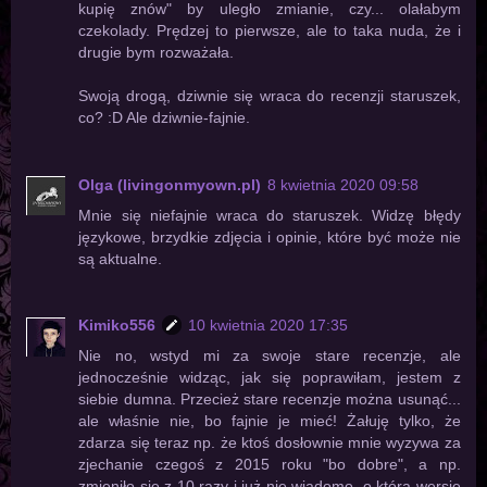
kupię znów" by uległo zmianie, czy... olałabym
czekolady. Prędzej to pierwsze, ale to taka nuda, że i
drugie bym rozważała.
Swoją drogą, dziwnie się wraca do recenzji staruszek,
co? :D Ale dziwnie-fajnie.
Olga (livingonmyown.pl)
8 kwietnia 2020 09:58
Mnie się niefajnie wraca do staruszek. Widzę błędy
językowe, brzydkie zdjęcia i opinie, które być może nie
są aktualne.
Kimiko556
10 kwietnia 2020 17:35
Nie no, wstyd mi za swoje stare recenzje, ale
jednocześnie widząc, jak się poprawiłam, jestem z
siebie dumna. Przecież stare recenzje można usunąć...
ale właśnie nie, bo fajnie je mieć! Żałuję tylko, że
zdarza się teraz np. że ktoś dosłownie mnie wyzywa za
zjechanie czegoś z 2015 roku "bo dobre", a np.
zmieniło się z 10 razy i już nie wiadomo, o którą wersję