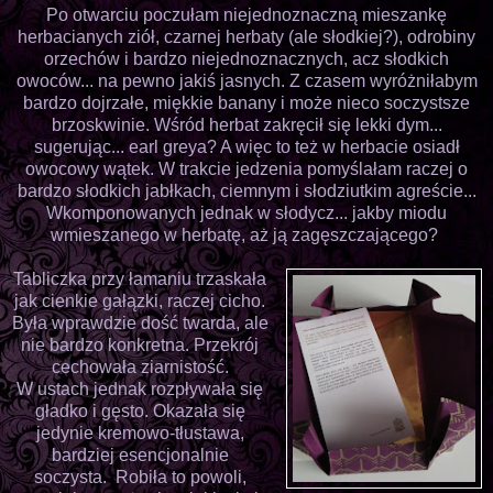
Po otwarciu poczułam niejednoznaczną mieszankę
herbacianych ziół, czarnej herbaty (ale słodkiej?), odrobiny
orzechów i bardzo niejednoznacznych, acz słodkich
owoców... na pewno jakiś jasnych. Z czasem wyróżniłabym
bardzo dojrzałe, miękkie banany i może nieco soczystsze
brzoskwinie. Wśród herbat zakręcił się lekki dym...
sugerując... earl greya? A więc to też w herbacie osiadł
owocowy wątek. W trakcie jedzenia pomyślałam raczej o
bardzo słodkich jabłkach, ciemnym i słodziutkim agreście...
Wkomponowanych jednak w słodycz... jakby miodu
wmieszanego w herbatę, aż ją zagęszczającego?
Tabliczka przy łamaniu trzaskała
jak cienkie gałązki, raczej cicho.
Była wprawdzie dość twarda, ale
nie bardzo konkretna. Przekrój
cechowała ziarnistość.
W ustach jednak rozpływała się
gładko i gęsto. Okazała się
jedynie kremowo-tłustawa,
bardziej esencjonalnie
soczysta. Robiła to powoli,