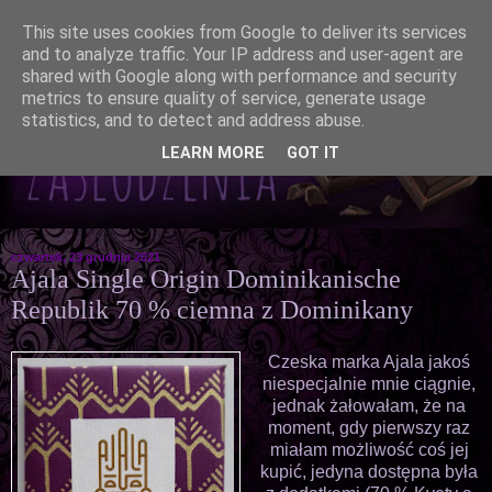
This site uses cookies from Google to deliver its services
and to analyze traffic. Your IP address and user-agent are
shared with Google along with performance and security
metrics to ensure quality of service, generate usage
statistics, and to detect and address abuse.
LEARN MORE
GOT IT
czwartek, 23 grudnia 2021
Ajala Single Origin Dominikanische
Republik 70 % ciemna z Dominikany
Czeska marka Ajala jakoś
niespecjalnie mnie ciągnie,
jednak żałowałam, że na
moment, gdy pierwszy raz
miałam możliwość coś jej
kupić, jedyna dostępna była