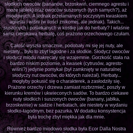
słodkich owoców (bananów, brzoskwiń, ciemnego agrestu i
może jabłek) oraz owoców suszonych (tych samych?), aż
miodowych. A jednak przełamanych soczystym kwaskiem
agrestu i wiśni (w ilości znikomej, ale jednak). Takich...
suszonych i posiekanych w kostkę jak do herbaty? I właśnie
samą cierpkawą herbatę, coś prażono orzechowego czułam.
Całość wyszła smacznie, podobały mi się jej nuty, ale
niestety... było to zbyt łagodne i za słodkie. Słodycz owoców
i słodycz miodu nakręcały się wzajemnie. Gorzkość stała na
bardzo niskim poziomie, a kwasek (cytrusów, agresto-
wiśni?) jedynie pomykał (był zamknięty w naturalnej
słodyczy nut owoców, do których należał). Herbaty...
mogłyby pokusić się o charakterek, a zasłodziły się.
Prażone orzechy i drzewa zamiast rozbrzmieć, poszły w
kierunku kremów i ukwieconych sadów. To bardzo ciekawe
nuty słodkich i suszonych owoców (banany, jabłka,
brzoskwinie) w sadzie i herbatach, ale niestety w wydaniu
słodko-łagodnym, bez pazurka. W dodatku konsystencja
była trochę zbyt miękka jak dla mnie.
Również bardzo miodowo słodka była Ecor Dalla Nostra