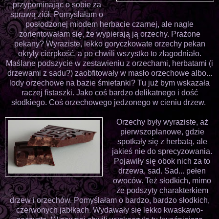
przypominając o sobie za
sprawą ziół. Pomyślałam o
posłodzonej miodem herbacie czarnej, ale nagle
zorientowałam się, że wypierają ją orzechy. Prażone
pekany? Wyraziste, lekko goryczkowate orzechy pekan
okryły cierpkość, a po chwili wszystko to złagodniało.
Maślane podszycie w zestawieniu z orzechami, herbatami (i
drzewami z sadu?) zaobfitowały w masło orzechowe albo...
lody orzechowe na bazie śmietanki? Tu już bym wskazała
raczej fistaszki. Jako coś bardzo delikatnego i dość
słodkiego. Coś orzechowego jedzonego w cieniu drzew.
Orzechy były wyraziste, aż
pierwszoplanowe, gdzie
spotkały się z herbatą, ale
jakieś nie do sprecyzowania.
Pojawiły się obok nich za to
drzewa, sad. Sad... pełen
owoców. Też słodkich, mimo
że podszyty charakterkiem
drzew i orzechów. Pomyślałam o bardzo, bardzo słodkich,
czerwonych jabłkach. Wydawały się lekko kwaskawo-