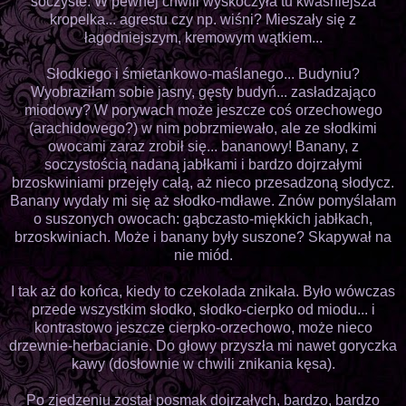
soczyste. W pewnej chwili wyskoczyła tu kwaśniejsza
kropelka... agrestu czy np. wiśni? Mieszały się z
łagodniejszym, kremowym wątkiem...
Słodkiego i śmietankowo-maślanego... Budyniu?
Wyobraziłam sobie jasny, gęsty budyń... zasładzająco
miodowy? W porywach może jeszcze coś orzechowego
(arachidowego?) w nim pobrzmiewało, ale ze słodkimi
owocami zaraz zrobił się... bananowy! Banany, z
soczystością nadaną jabłkami i bardzo dojrzałymi
brzoskwiniami przejęły całą, aż nieco przesadzoną słodycz.
Banany wydały mi się aż słodko-mdławe. Znów pomyślałam
o suszonych owocach: gąbczasto-miękkich jabłkach,
brzoskwiniach. Może i banany były suszone? Skapywał na
nie miód.
I tak aż do końca, kiedy to czekolada znikała. Było wówczas
przede wszystkim słodko, słodko-cierpko od miodu... i
kontrastowo jeszcze cierpko-orzechowo, może nieco
drzewnie-herbacianie. Do głowy przyszła mi nawet goryczka
kawy (dosłownie w chwili znikania kęsa).
Po zjedzeniu został posmak dojrzałych, bardzo, bardzo