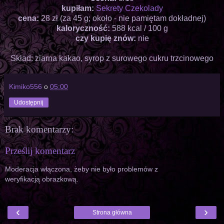
kupiłam:
Sekrety Czekolady
cena:
28 zł (za 45 g; około - nie pamiętam dokładnej)
kaloryczność:
588 kcal / 100 g
czy kupię znów:
nie
Skład: ziarna kakao, syrop z surowego cukru trzcinowego
Kimiko556
o
05:00
Udostępnij
Brak komentarzy:
Prześlij komentarz
Moderacja włączona, żeby nie było problemów z
weryfikacją obrazkową.
‹
›
Strona główna