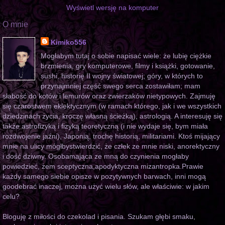
Wyświetl wersję na komputer
O mnie
Kimiko556
Mogłabym tutaj o sobie napisać wiele: że lubię ciężkie
brzmienia, gry komputerowe, filmy i książki, gotowanie,
sushi, historię II wojny światowej; góry, w których to
przynajmniej część swego serca zostawiłam; mam
słabość do kotów i lemurów oraz zwierzaków nietypowych. Zajmuję
się czarostwem eklektycznym (w ramach którego, jak i we wszystkich
dziedzinach życia, kroczę własną ścieżką), astrologią. A interesuję się
także astrofizyką i fizyką teoretyczną (i nie wydaje się, bym miała
rozdwojenie jaźni), Japonią, trochę historią, militariami. Ktoś mijający
mnie na ulicy mógłbystwierdzić, że człek ze mnie niski, anorektyczny
i dość dziwny. Osobamająca ze mną do czynienia mogłaby
powiedzieć, żem sceptyczna,apodyktyczna mizantropka.Prawie
każdy samego siebie opisze w pozytywnych barwach, inni mogą
goodebrać inaczej, można użyć wielu słów, ale właściwie: w jakim
celu?
Bloguję z miłości do czekolad i pisania. Szukam głębi smaku,