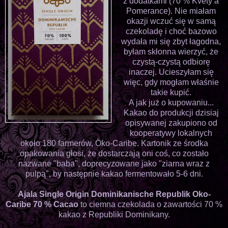
z dodatkami (70 % Kvety a
Pomerance). Nie miałam
okazji wczuć się w samą
czekoladę i choć bazowo
wydała mi się zbyt łagodna,
byłam skłonna wierzyć, że
czystą-czystą odbiorę
inaczej. Ucieszyłam się
więc, gdy mogłam właśnie
takie kupić.
A jak już o kupowaniu...
Kakao do produkcji dzisiaj
opisywanej zakupiono od
kooperatywy lokalnych
około 180 farmerów, Öko-Caribe. Kartonik ze środka
opakowania głosi, że dostarczają oni coś, co zostało
nazwane "baba", doprecyzowane jako "ziarna wraz z
pulpą", by następnie kakao fermentowało 5-6 dni.
Ajala Single Origin Dominikanische Republik Oko-
Caribe 70 % Cacao
to ciemna czekolada o zawartości 70 %
kakao z Republiki Dominikany.