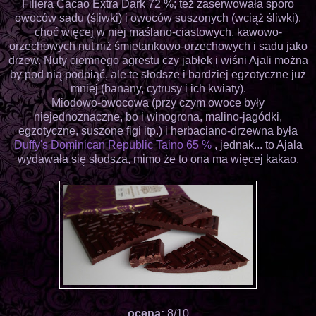
Filiera Cacao Extra Dark 72 %; też zaserwowała sporo
owoców sadu (śliwki) i owoców suszonych (wciąż śliwki),
choć więcej w niej maślano-ciastowych, kawowo-
orzechowych nut niż śmietankowo-orzechowych i sadu jako
drzew. Nuty ciemnego agrestu czy jabłek i wiśni Ajali można
by pod nią podpiąć, ale te słodsze i bardziej egzotyczne już
mniej (banany, cytrusy i ich kwiaty).
Miodowo-owocowa (przy czym owoce były
niejednoznaczne, bo i winogrona, malino-jagódki,
egzotyczne, suszone figi itp.) i herbaciano-drzewna była
Duffy's Dominican Republic Taino 65 %
, jednak... to Ajala
wydawała się słodsza, mimo że to ona ma więcej kakao.
ocena:
8/10