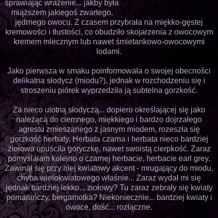
sprawiając wrażenie... jakby była
miąższem jakiegoś zwartego,
jędrnego owocu. Z czasem przybrała na miękko-gęstej
kremowości i tłustości, co obudziło skojarzenia z owocowym
kremem mlecznym lub nawet śmietankowo-owocowymi
lodami.
Jako pierwsza w smaku poinformowała o swojej obecności
delikatna słodycz (miodu?), jednak w rozchodzeniu się i
stroszeniu piórek wyprzedziła ją subtelna gorzkość.
Za nieco ulotną słodyczą... dopiero określającej się jako
należącą do ciemnego, miękkiego i bardzo dojrzałego
agrestu zmieszanego z jasnym miodem, rozeszła się
gorzkość herbaty. Herbata czarna i herbata nieco bardziej
ziołowa upuściła goryczkę, nawet swoistą cierpkość. Zaraz
pomyślałam kolejno o czarnej herbacie, herbacie earl grey.
Zawinął się przy niej kwiatowy akcent - mrugający do miodu,
chyba wielokwiatowego właśnie... Zaraz wydał mi się
jednak bardziej lekko... ziołowy? Tu zaraz zebrały się kwiaty
pomarańczy, bergamotka? Niekoniecznie... bardziej kwiaty i
owoce, dość... rozłączne.