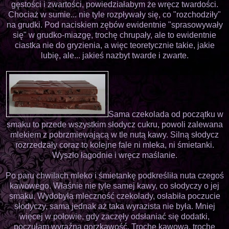
gęstości i zwartości, powiedziałabym że wręcz twardości.
Chociaż w sumie... nie tyle rozpływały się, co "rozchodziły"
na grudki. Pod naciskiem zębów ewidentnie "sprasowywały
się" w grudko-miazgę, trochę chrupały, ale to ewidentnie
ciastka nie do gryzienia, a więc teoretycznie takie, jakie
lubię, ale... jakieś nazbyt twarde i zwarte.
Sama czekolada od początku w
smaku to przede wszystkim słodycz cukru, powoli zalewana
mlekiem z pobrzmiewającą w tle nutą kawy. Silną słodycz
rozrzedzały coraz to kolejne fale ni mleka, ni śmietanki.
Wyszło łagodnie i wręcz maślanie.
Po paru chwilach mleko i śmietankę podkreśliła nuta czegoś
kawowego. Właśnie nie tyle samej kawy, co słodyczy o jej
smaku. Wydobyła mleczność czekolady, osłabiła poczucie
słodyczy, sama jednak aż taka wyrazista nie była. Mniej
więcej w połowie, gdy zaczęły odsłaniać się dodatki,
poczułam wyraźną gorzkawość. Trochę kawową, trochę