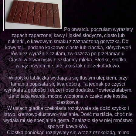
Po otwarciu poczułam wyrazisty
zapach zaparzonej kawy i jakieś słodycze, ciasto lub
cukierki, o kawowym smaku z zaznaczoną goryczką. Do
kawy tej... podano kakaowe ciasto lub ciastka, których woń
również wyraźnie czułam, zwłaszcza po przełamaniu.
Ciasto w towarzystwie szklanicy mleka. Słodko, słodko,
wciąż przyjemnie, ale jakoś tak nieczekoladowo.
W dotyku tabliczka wydająca się tłustym ulepkiem, przy
łamaniu popisała się twardością. Ta jednak po części
wynikała z grubości i dużej ilości dodatku. Powiedziałabym,
że to taka twarda, mocno wtopiona w czekoladę kostka
ciastkowa.
W ustach gładka czekolada rozpływała się dość szybko i
łatwo, kremowo-tłustawo-maślanie. Dość maziście, choć nie
wydała mi się specjalnie gęsta. Znalazło się w niej mnóstwo
sporych kawałków.
Ciastka poniekąd rozpływały się wraz z czekoladą, mimo