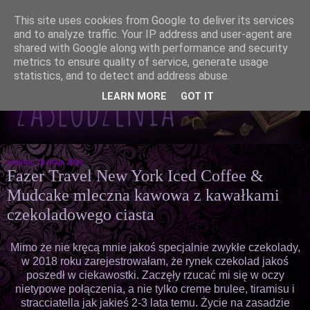
This site uses cookies from Google to deliver its services
and to analyze traffic. Your IP address and user-agent are
shared with Google along with performance and security
metrics to ensure quality of service, generate usage
statistics, and to detect and address abuse.
LEARN MORE
GOT IT
sobota, 18 maja 2019
Fazer Travel New York Iced Coffee &
Mudcake mleczna kawowa z kawałkami
czekoladowego ciasta
Mimo że nie kręcą mnie jakoś specjalnie zwykłe czekolady,
w 2018 roku zarejestrowałam, że rynek czekolad jakoś
poszedł w ciekawostki. Zaczęły rzucać mi się w oczy
nietypowe połączenia, a nie tylko creme brulee, tiramisu i
stracciatella jak jakieś 2-3 lata temu. Życie na zasadzie