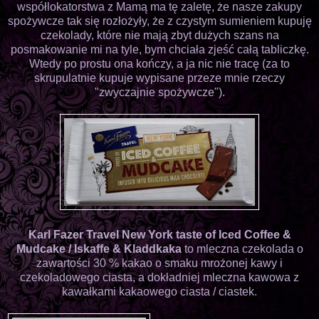
współlokatorstwa z Mamą ma tę zaletę, że nasze zakupy
spożywcze tak się rozłożyły, że z czystym sumieniem kupuję
czekolady, które nie mają zbyt dużych szans na
posmakowanie mi na tyle, bym chciała zjeść całą tabliczkę.
Wtedy po prostu ona kończy, a ja nic nie tracę (za to
skrupulatnie kupuje wypisane przeze mnie rzeczy
"zwyczajnie spożywcze").
Karl Fazer Travel New York taste of Iced Coffee &
Mudcake / Iskaffe & Kladdkaka
to mleczna czekolada o
zawartości 30 % kakao o smaku mrożonej kawy i
czekoladowego ciasta, a dokładniej mleczna kawowa z
kawałkami kakaowego ciasta / ciastek.