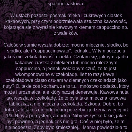
spalonociastowa.
W ustach pozostał posmak mleka i cukrowych ciastek
kakaowych, przy czym pobrzmiewała sztuczna kawowość,
kojarząca się z wyraźnie kawowym kremem cappuccino np.
z wafelków.
Całość w sumie wyszła dobrze: mocno mlecznie, słodko, bo
słodko, ale i "cappuccinowato", jednak... W tym poczuciu
jakoś mi czekoladowość uciekła. Czułam się, jakbym zjadła
kakaowe ciastka z mlekiem lub mocno mlecznym
cappuccino, a jednak wolałabym czuć, że to jest
wkomponowane w czekoladę. Ileż to razy kawę i
czekoladowe ciasto czułam w ciemnych czekoladach jako
nuty? O, takie coś kocham, za to tu... mnóstwo dodatku, który
może i urozmaica, ale który raczej denerwuje. Kawowa nuta
tak weszła w czekoladę, że to była taka mleczna kawowa
tabliczka, a nie mleczna czekolada. Szkoda. Dobre, bo
dobre, ale jakoś nie odczułam potrzeby zjedzenia więcej niż
1/3. Niby z pomysłem, a nudna. Niby wszystko takie, jakie
być powinno, a jednak coś nie gra. Coś w niej było, że mi
nie podeszła. Żeby było śmieszniej... Mama powiedziała to