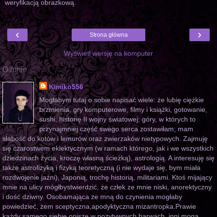
weryfikacją obrazkową.
‹
›
Strona główna
Wyświetl wersję na komputer
O mnie
Kimiko556
Mogłabym tutaj o sobie napisać wiele: że lubię ciężkie
brzmienia, gry komputerowe, filmy i książki, gotowanie,
sushi, historię II wojny światowej; góry, w których to
przynajmniej część swego serca zostawiłam; mam
słabość do kotów i lemurów oraz zwierzaków nietypowych. Zajmuję
się czarostwem eklektycznym (w ramach którego, jak i we wszystkich
dziedzinach życia, kroczę własną ścieżką), astrologią. A interesuję się
także astrofizyką i fizyką teoretyczną (i nie wydaje się, bym miała
rozdwojenie jaźni), Japonią, trochę historią, militariami. Ktoś mijający
mnie na ulicy mógłbystwierdzić, że człek ze mnie niski, anorektyczny
i dość dziwny. Osobamająca ze mną do czynienia mogłaby
powiedzieć, żem sceptyczna,apodyktyczna mizantropka.Prawie
każdy samego siebie opisze w pozytywnych barwach, inni mogą