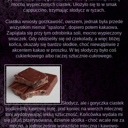
mocno wypieczonych ciastek. Ułożyło się to w smak
cappuccino, trzymając słodycz w ryzach.
Ciastka wniosły gorzkawość, owszem, jednak była przede
wszystkim niemal "spalona", dopiero potem kakaowa.
Zaplątała się przy tym odrobinka soli, mocno wypieczony
smaczek. Gdy oddzieliły się od czekolady, a więc bliżej
końca, okazały się bardzo słodkie, choć niewątpliwie z
akcentem kakao w proszku. W tej słodyczy było coś
cukierkowego albo raczej sztucznie-cukrowego.
Słodycz, ale i goryczka ciastek
podkreśliły kawową nutę, pod koniec na wierzch mlecznej
toni wydobywając lekką sztuczność. Końcówka wydała mi
się jakaś przerysowana, dziwnie słodka - choć wcale nie za
mocno, a jednocześnie wyraziście mleczna i kawowo-