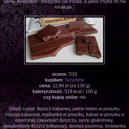
samo, dokładnie! "Wszystko jak trzeba, a jakoś chyba mi nie
smakuje."
ocena:
7/10
kupiłam:
Scrummy
cena:
12,99 zł (za 130 g)
kaloryczność:
519 kcal / 100 g
czy kupię znów:
nie
Skład: cukier, tłuszcz kakaowy, pełne mleko w proszku,
miazga kakaowa, maślanka w proszku, kakao w proszku o
obniżonej zawartości tłuszczu, syrop glukozowy,
uwodorniony tłuszcz kokosowy, skrobia pszenna, śmietanka