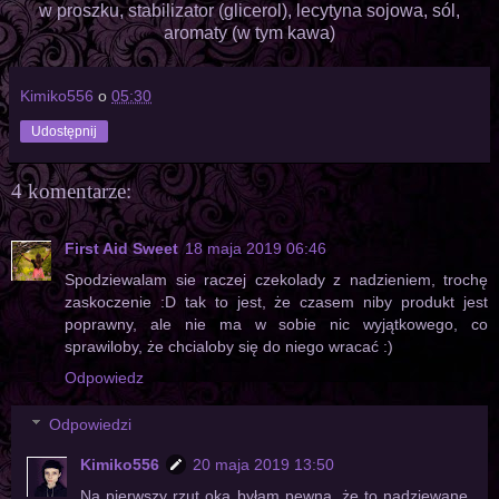
w proszku, stabilizator (glicerol), lecytyna sojowa, sól,
aromaty (w tym kawa)
Kimiko556
o
05:30
Udostępnij
4 komentarze:
First Aid Sweet
18 maja 2019 06:46
Spodziewalam sie raczej czekolady z nadzieniem, trochę
zaskoczenie :D tak to jest, że czasem niby produkt jest
poprawny, ale nie ma w sobie nic wyjątkowego, co
sprawiloby, że chcialoby się do niego wracać :)
Odpowiedz
Odpowiedzi
Kimiko556
20 maja 2019 13:50
Na pierwszy rzut oka byłam pewna, że to nadziewane,