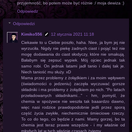
przyjemność, bo potem może być różnie :/ moja dewiza :)
Odpowiedz
Odpowiedzi
Kimiko556
12 stycznia 2021 11:18
Ciekawie to u Ciebie poszło, haha. Niee, ja bym jej nie
wyrzuciła. Nigdy nie piekę żadnych ciast i pojąć też nie
mogę dodawania do ciast słodyczy, które nie smakują.
Bałabym się zepsuć wypiek. Mój ojciec jednak tak
samo robi. On jednak latami jadł tanio i dalej tak je.
Niech taniość mu służy. xD
Mama przez problemy z żołądkiem i za moim wpływem
(świadomości o jedzeniu) zaczęła wyczuwać gorsze
składniki i ma problemy z żołądkiem po nich. "Po latach
przeładowanych składnikami..." - hm, pomyśl, że
chemia w spożywce nie weszła tak baaardzo dawno,
więc nasi rodzice prawdopodobnie jedli przez sporą
część życia zwykłe, niechemicznie śmieciowe rzeczy.
To co do tego, co będzie z nami. Mamy gorzej, bo ta
chemia jest teraz prawie wszędzie - i my właśnie od
młodych lat w tych właśnie czasach żyjemy.