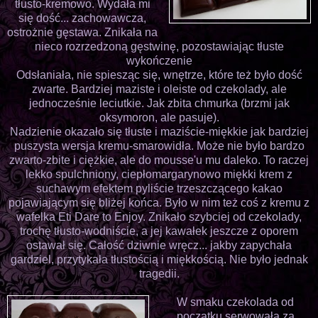
tłusto-kremowo. Wydała mi
się dość... zachowawcza,
ostrożnie gęstawa. Znikała na
nieco rozrzedzoną gęstwinę, pozostawiając tłuste
wykończenie
Odsłaniała, nie spiesząc się, wnętrze, które też było dość
zwarte. Bardziej maziste i oleiste od czekolady, ale
jednocześnie leciutkie. Jak zbita chmurka (brzmi jak
oksymoron, ale pasuje).
Nadzienie okazało się tłuste i maziście-miękkie jak bardziej
puszysta wersja kremu-smarowidła. Może nie było bardzo
zwarto-zbite i ciężkie, ale do mousse'u mu daleko. To raczej
lekko spulchniony, ciepłomargarynowo miękki krem z
suchawym efektem pyliście trzeszczącego kakao
pojawiającym się bliżej końca. Było w nim też coś z kremu z
wafelka Eti Dare to Enjoy. Znikało szybciej od czekolady,
trochę tłusto-wodniście, a jej kawałek jeszcze z oporem
ostawał się. Całość dziwnie wręcz... jakby zapychała
gardziel, przytykała tłustością i miękkością. Nie było jednak
tragedii.
W smaku czekolada od
początku serwowała za