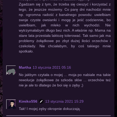
Zgadzam się z tym, że trzeba się cieszyć i korzystać z
tego, że jeszcze możemy. Co parę dni nachodzi mnie
np. ogromna radość z banalnego powodu: uwielbiam
swoje czyste owsianki i mogę je jeść codziennie, bo
uwielbiam, jak mleko w nich wychodzi. Nie
wytrzymałabym długo bez nich. A właśnie np. Mama na
stare lata przestała laktozę tolerować. Tak samo jak ma
problemy żołądkowe po zbyt dużej ilości orzechów i
czekolady. Nie chciałabym, by coś takiego mnie
spotkało.
Martha
13 stycznia 2021 05:16
No jakbym czytała o mojej ... moja po nabiale ma takie
rewolucje żołądkowe że szkoda słów ... orzechów też
nie je ale to dlatego że boi się o zęby ;)
Kimiko556
13 stycznia 2021 15:29
Tak! I mojej zęby okropnie dokuczają.