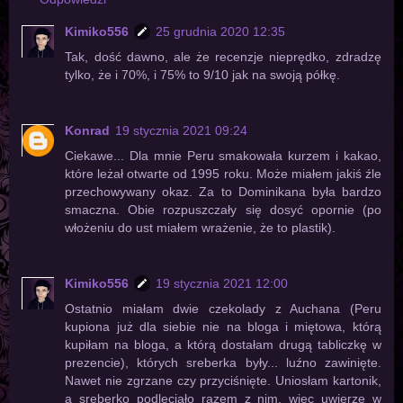
Kimiko556
25 grudnia 2020 12:35
Tak, dość dawno, ale że recenzje nieprędko, zdradzę
tylko, że i 70%, i 75% to 9/10 jak na swoją półkę.
Konrad
19 stycznia 2021 09:24
Ciekawe... Dla mnie Peru smakowała kurzem i kakao,
które leżał otwarte od 1995 roku. Może miałem jakiś źle
przechowywany okaz. Za to Dominikana była bardzo
smaczna. Obie rozpuszczały się dosyć opornie (po
włożeniu do ust miałem wrażenie, że to plastik).
Kimiko556
19 stycznia 2021 12:00
Ostatnio miałam dwie czekolady z Auchana (Peru
kupiona już dla siebie nie na bloga i miętowa, którą
kupiłam na bloga, a którą dostałam drugą tabliczkę w
prezencie), których sreberka były... luźno zawinięte.
Nawet nie zgrzane czy przyciśnięte. Uniosłam kartonik,
a sreberko podleciało razem z nim, więc uwierzę w