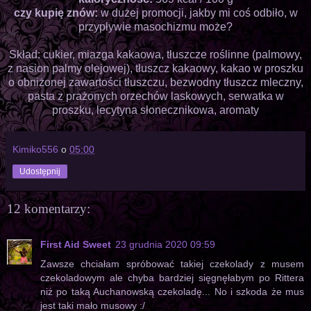
czy kupię znów:
w dużej promocji, jakby mi coś odbiło, w
przypływie masochizmu może?
Skład: cukier, miazga kakaowa, tłuszcze roślinne (palmowy,
z nasion palmy olejowej), tłuszcz kakaowy, kakao w proszku
o obniżonej zawartości tłuszczu, bezwodny tłuszcz mleczny,
pasta z prażonych orzechów laskowych, serwatka w
proszku, lecytyna słonecznikowa, aromaty
Kimiko556
o
05:00
Udostępnij
12 komentarzy:
First Aid Sweet
23 grudnia 2020 09:59
Zawsze chciałam spróbować takiej czekolady z musem
czekoladowym ale chyba bardziej sięgnęłabym po Rittera
niż po taką Auchanowską czekoladę... No i szkoda że mus
jest taki mało musowy :/