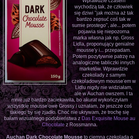
Wprawdzie czasem
wychodzą tak, że człowiek
się dziwi "jak można aż tak
bardzo zepsuć coś tak w
sumie prostego", ale... potem
pojawia się niepozorna
marka własna jak np. Gross
Lidla, proponujący genialne
mousse'y i... przepadam.
Potem pozytywnie patrzę na
analogiczne tabliczki innych
marketów. Wprawdzie
czekolady z samym
czekoladowym mousse'em w
Lidlu nigdy nie widziałam,
ale w Auchan owszem. I ta
mnie już bardzo zaciekawiła, bo akurat wykończyłam
wszystkie mousse'owe Grossy i uznałam, że jeszcze coś
takiego by się zjadło. Choć nie ukrywam, że trochę się
bałam wizualnego podobieństwa z
Das Exquisite Mouse au
Chocolate
z Rossmanna.
Auchan Dark Chocolate Mousse
to ciemna czekolada o