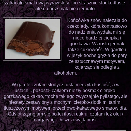
zatracało smakową wyrazistość, bo strasznie słodko-tłuste,
ale na bezsmak nie cierpiało.
Końcówka znów należała do
czekolady, która kontrastowo
do nadzienia wydała mi się
nieco bardziej cierpka i
gorzkawa. Wzrosła jednak
także cukrowość. W gardle i
w język trochę gryzła do pary
ze sztucznawym motywem,
kojarząc się odlegle z
alkoholem.
W gardle czułam słodycz, usta męczyła tłustość, a w
ustach... pozostał całkiem niezły posmak cierpko-
gorzkawego kakao, trochę takiego zwyczajnie pylistego, ale
niestety zestawiony z mocnym, cierpko-słodkim, tanim i
tłuszczowym motywem orzechowo-kakaowego smarowidła.
Gdy otrząsnęłam się po tej ilości cukru, czułam też olej /
margarynę - tłuszczową taniość.