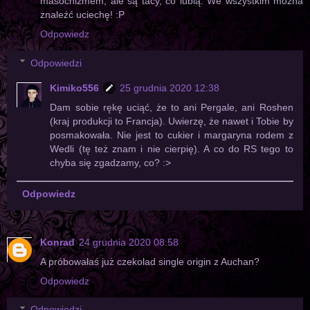
masochizmem, ale są tacy, co lubią. We wszystkim można
znaleźć uciechę! :P
Odpowiedz
Odpowiedzi
Kimiko556
25 grudnia 2020 12:38
Dam sobie rękę uciąć, że to ani Pergale, ani Roshen
(kraj produkcji to Francja). Uwierzę, że nawet i Tobie by
posmakowała. Nie jest to cukier i margaryna rodem z
Wedli (tę też znam i nie cierpię). A co do RS tego to
chyba się zgadzamy, co? :>
Odpowiedz
Konrad
24 grudnia 2020 08:58
A próbowałaś już czekolad single origin z Auchan?
Odpowiedz
Odpowiedzi