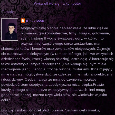
Wyświetl wersję na komputer
O mnie
Kimiko556
Mogłabym tutaj o sobie napisać wiele: że lubię ciężkie
brzmienia, gry komputerowe, filmy i książki, gotowanie,
sushi, historię II wojny światowej; góry, w których to
przynajmniej część swego serca zostawiłam; mam
słabość do kotów i lemurów oraz zwierzaków nietypowych. Zajmuję
się czarostwem eklektycznym (w ramach którego, jak i we wszystkich
dziedzinach życia, kroczę własną ścieżką), astrologią. A interesuję się
także astrofizyką i fizyką teoretyczną (i nie wydaje się, bym miała
rozdwojenie jaźni), Japonią, trochę historią, militariami. Ktoś mijający
mnie na ulicy mógłbystwierdzić, że człek ze mnie niski, anorektyczny
i dość dziwny. Osobamająca ze mną do czynienia mogłaby
powiedzieć, żem sceptyczna,apodyktyczna mizantropka.Prawie
każdy samego siebie opisze w pozytywnych barwach, inni mogą
goodebrać inaczej, można użyć wielu słów, ale właściwie: w jakim
celu?
Bloguję z miłości do czekolad i pisania. Szukam głębi smaku,