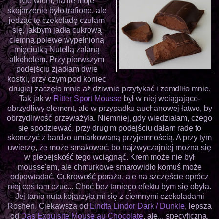
Nie wiem, na ile moje
skojarzenie było trafione, ale
jedząc tę czekoladę czułam
się, jakbym jadła cukrową
ciemną polewę wypełnioną
mięciutką Nutellą zalaną
alkoholem. Przy pierwszym
podejściu zjadłam dwie
kostki, przy czym pod koniec
drugiej zaczęło mnie aż dziwnie przytykać i zemdliło mnie.
Tak jak w
Ritter Sport Mousse
był w niej wciągająco-
obrzydliwy element, ale w przypadku auchanowej łatwo, by
obrzydliwość przeważyła. Niemniej, gdy wiedziałam, czego
się spodziewać, przy drugim podejściu dałam radę to
skończyć z bardzo umiarkowaną przyjemnością. A przy tym
uwierzę, że może smakować, bo najzwyczajniej można się
w plebejskość tego wciągnąć. Krem może nie był
mousse'em, ale chmurkowe smarowidło komuś może
odpowiadać. Cukrowość poraża, ale na szczęście oprócz
niej coś tam czuć... Choć bez taniego efektu bym się obyła.
Jej tania nuta kojarzyła mi się z ciemnymi czekoladami
Roshen. Ciekawsza od
Lindta Lindor Dark / Dunkle
, lepsza
od
Das Exquisite Mouse au Chocolate
, ale... specyficzna.