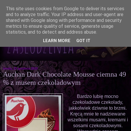
This site uses cookies from Google to deliver its services
and to analyze traffic. Your IP address and user-agent are
shared with Google along with performance and security
metrics to ensure quality of service, generate usage
statistics, and to detect and address abuse.
LEARN MORE
GOT IT
środa, 23 grudnia 2020
Auchan Dark Chocolate Mousse ciemna 49
% z musem czekoladowym
Bardzo lubię mocno
czekoladowe czekolady,
jakkolwiek dziwnie to brzmi.
Kręcą mnie te nadziewane
wszelkimi musami, kremami i
sosami czekoladowymi.