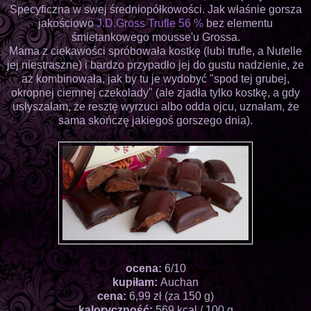
Specyficzna w swej średniopółkowości. Jak właśnie gorsza
jakościowo
J.D.Gross Trufle 56 %
bez elementu
śmietankowego mousse'u Grossa.
Mama z ciekawości spróbowała kostkę (lubi trufle, a Nutelle
jej niestraszne) i bardzo przypadło jej do gustu nadzienie, że
aż kombinowała, jak by tu je wydobyć "spod tej grubej,
okropnej ciemnej czekolady" (ale zjadła tylko kostkę, a gdy
usłyszałam, że resztę wyrzuci albo odda ojcu, uznałam, że
sama skończę jakiegoś gorszego dnia).
ocena:
6/10
kupiłam:
Auchan
cena:
6,99 zł (za 150 g)
kaloryczność:
569 kcal / 100 g