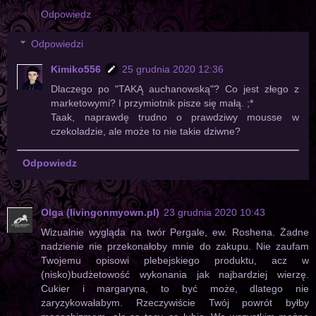
Odpowiedz
Odpowiedzi
Kimiko556
25 grudnia 2020 12:36
Dlaczego po "TAKĄ auchanowską"? Co jest złego z
marketowymi? I przymiotnik pisze się małą. ;*
Taak, naprawdę trudno o prawdziwy mousse w
czekoladzie, ale może to nie takie dziwne?
Odpowiedz
Olga (livingonmyown.pl)
23 grudnia 2020 10:43
Wizualnie wygląda na twór Pergale, ew. Roshena. Żadne
nadzienie nie przekonałoby mnie do zakupu. Nie zaufam
Twojemu opisowi plebejskiego produktu, acz w
(nisko)budżetowość wykonania jak najbardziej wierzę.
Cukier i margaryna, to być może, dlatego nie
zaryzykowałabym. Rzeczywiście Twój powrót byłby