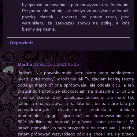
bylejakość pakowania i przechowywania w Auchanie.
Przypomniało mi się, jak kiedyś zobaczyłam w lodach
paczkę ciastek - uwierzę, że potem rzucą (pod
warunkiem, że zauważą) znowu na półkę, a ktoś
biedny się natnie.
Odpowiedz
Martha
12 stycznia 2021 05:15
Jadłam. Nie porwało mnie, więc skoro mam analogiczne
układ "pokarmowy" w rodzinie jak Ty, zjadłam kostkę resztę
oddając matce :P ona spróbowała, ale oddała ojcu, a ten
wrzucił do kartonu ze słodkościami na murzynka :D O! Dla
mnie za słodka. Zbyt zalatująca taniością. Dla matki tak
samo, a ona wyczuwa ją na kilometr, bo ba stare lata po
przeładowanych składnikami produktach dostaje
momentalnie zgagi ... ojciec zaś po latach żywienia się w
80% słodkim ma starość je głównie słone przekąski 😳
strach pomyśleć co nam przypadnie na stare lata :( trzeba
zatem próbować wszystkiego póki się chce i ma się z tego