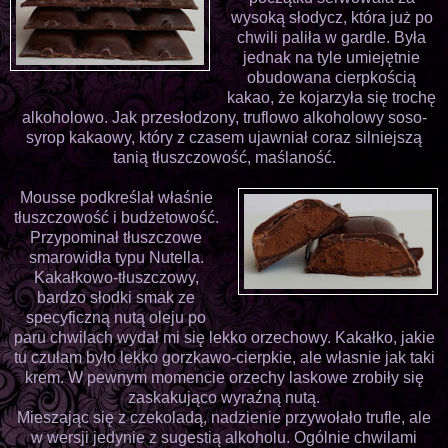
wysoką słodycz, która już po
chwili paliła w gardle. Była
jednak na tyle umiejętnie
obudowana cierpkością
kakao, że kojarzyła się trochę
alkoholowo. Jak przesłodzony, truflowo alkoholowy soso-
syrop kakaowy, który z czasem ujawniał coraz silniejszą
tanią tłuszczowość, maślaność.
Mousse podkreślał właśnie
tłuszczowość i budżetowość.
Przypominał tłuszczowe
smarowidła typu Nutella.
Kakałkowo-tłuszczowy,
bardzo słodki smak ze
specyficzną nutą oleju po
paru chwilach wydał mi się lekko orzechowy. Kakałko, jakie
tu czułam było lekko gorzkawo-cierpkie, ale własnie jak taki
krem. W pewnym momencie orzechy laskowe zrobiły się
zaskakująco wyraźną nutą.
Mieszając się z czekoladą, nadzienie przywołało trufle, ale
w wersji jedynie z sugestią alkoholu. Ogólnie chwilami