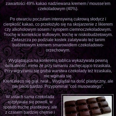
zawartości 49% kakao nadziewana kremem / mousse'em
czekoladowym (40%).
Po otwarciu poczułam intensywną cukrową słodycz i
cierpkość kakao, co przełożyło się na skojarzenie z likierem
czy alkoholowym sosem / syropem ciemnoczekoladowym.
Trochę w kontekście truflowym, trochę w niskobudżetowym.
Zwłaszcza po podziale kostek zalatywało też tanim
budżetowym kremem smarowidłem czekoladowo-
orzechowym.
Wyglądająca na konkretną tablica wykazywała pewną
delikatność, mimo że przy łamaniu zachęcająco trzaskała.
Przy wgryzaniu się gruba warstwa czekolady też trzaskała,
nie wginała się.
Krem nieco się giął, rwał... Wyglądał na dość plastyczny, ale
nie jakoś bardzo. Przypominał "coś musowatego".
W ustach sama czekolada
rozpływała się powoli, w
sposób trochę plastikowy, ale
z czasem bardziej chętnie i