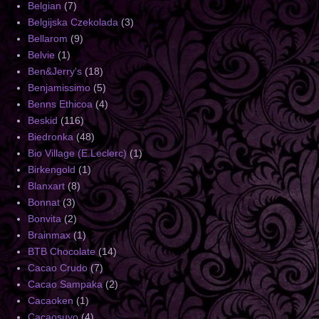
Belgian
(7)
Belgijska Czekolada
(3)
Bellarom
(9)
Belvie
(1)
Ben&Jerry's
(18)
Benjamissimo
(5)
Benns Ethicoa
(4)
Beskid
(116)
Biedronka
(48)
Bio Village (E.Leclerc)
(1)
Birkengold
(1)
Blanxart
(8)
Bonnat
(3)
Bonvita
(2)
Brainmax
(1)
BTB Chocolate
(14)
Cacao Crudo
(7)
Cacao Sampaka
(2)
Cacaoken
(1)
Cacaosuyo
(4)