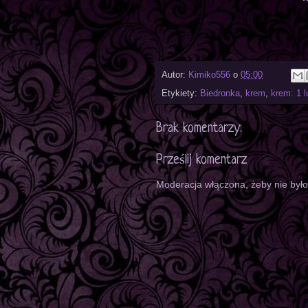
Autor:
Kimiko556
o
05:00
Etykiety:
Biedronka
,
krem
,
krem: 1 l
Brak komentarzy:
Prześlij komentarz
Moderacja włączona, żeby nie był