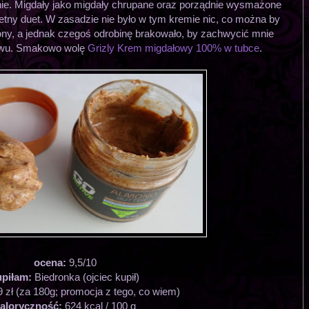
ie. Migdały jako migdały chrupane oraz porządnie wysmażone
wietny duet. W zasadzie nie było w tym kremie nic, co można by
iony, a jednak czegoś odrobinę brakowało, by zachwycić mnie
nowu. Smakowo wolę
Grizly Krem migdałowy 100% w tubce
.
ocena:
9,5/10
upiłam:
Biedronka (ojciec kupił)
9 zł (za 180g; promocja z tego, co wiem)
aloryczność:
624 kcal / 100 g