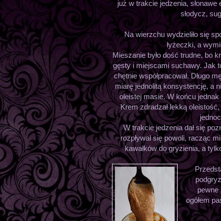
już w trakcie jedzenia, słonawe
słodycz, sug
Na wierzchu wydzieliło się spo
łyżeczki, a wym
Mieszanie było dość trudne, bo k
gęsty i miejscami suchawy. Jak 
chętnie współpracował. Długo m
miarę jednolitą konsystencję, a 
oleistej masie. W końcu jednak 
Krem zdradzał lekką oleistość,
jednoc
W trakcie jedzenia dał się pozn
rozpływał się powoli, racząc 
kawałków do gryzienia, a ty
Przedst
podgryz
pewne 
ogółem pas