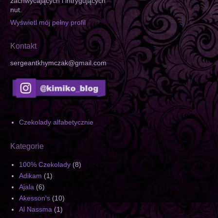
zachwycających i intrygujących
nut.
Wyświetl mój pełny profil
Kontakt
sergeantkhymczak@gmail.com
Czekolady alfabetycznie
Kategorie
100% Czekolady
(8)
Adikam
(1)
Ajala
(6)
Akesson's
(10)
Al Nassma
(1)