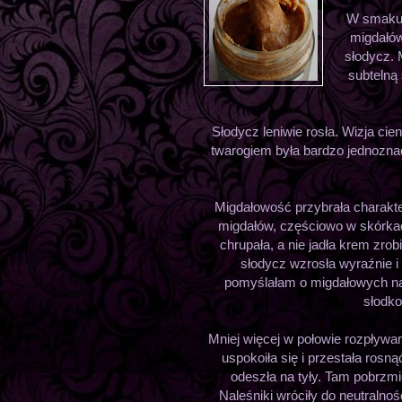
W smaku 
migdałów
słodycz. 
subtelną
Słodycz leniwie rosła. Wizja ci
twarogiem była bardzo jednozna
Migdałowość przybrała charakt
migdałów, częściowo w skórkac
chrupała, a nie jadła krem zro
słodycz wzrosła wyraźnie i
pomyślałam o migdałowych na
słodko
Mniej więcej w połowie rozpływan
uspokoiła się i przestała rosn
odeszła na tyły. Tam pobrzm
Naleśniki wróciły do neutralnośc