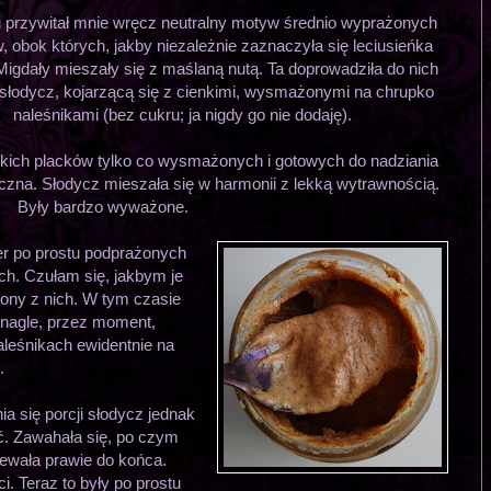
przywitał mnie wręcz neutralny motyw średnio wyprażonych
, obok których, jakby niezależnie zaznaczyła się leciusieńka
Migdały mieszały się z maślaną nutą. Ta doprowadziła do nich
 słodycz, kojarzącą się z cienkimi, wysmażonymi na chrupko
naleśnikami (bez cukru; ja nigdy go nie dodaję).
enkich placków tylko co wysmażonych i gotowych do nadziania
czna. Słodycz mieszała się w harmonii z lekką wytrawnością.
Były bardzo wyważone.
er po prostu podprażonych
h. Czułam się, jakbym je
biony z nich. W tym czasie
 nagle, przez moment,
leśnikach ewidentnie na
.
ia się porcji słodycz jednak
ąć. Zawahała się, po czym
iewała prawie do końca.
i. Teraz to były po prostu