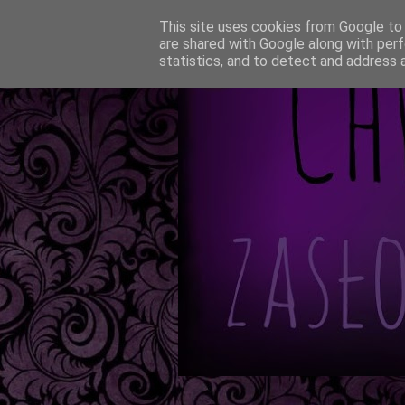
This site uses cookies from Google to d
are shared with Google along with perf
statistics, and to detect and address 