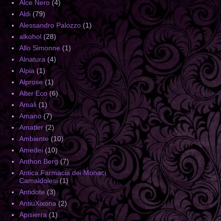
Alce Nero
(4)
Aldi
(79)
Alessandro Palozzo
(1)
alkohol
(28)
Allo Simonne
(1)
Alnatura
(4)
Alpia
(1)
Alprose
(1)
Alter Eco
(6)
Amali
(1)
Amano
(7)
Amatler
(2)
Ambiente
(10)
Amedei
(10)
Anthon Berg
(7)
Antica Farmacia dei Monaci
Camaldolesi
(1)
Antidote
(3)
AntiuXixona
(2)
Apisierra
(1)