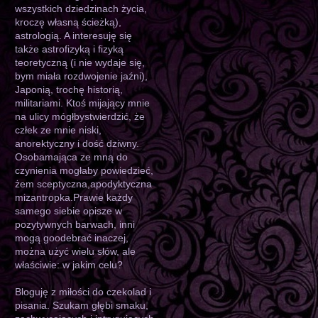
wszystkich dziedzinach życia,
kroczę własną ścieżką),
astrologią. A interesuję się
także astrofizyką i fizyką
teoretyczną (i nie wydaje się,
bym miała rozdwojenie jaźni),
Japonią, trochę historią,
militariami. Ktoś mijający mnie
na ulicy mógłbystwierdzić, że
człek ze mnie niski,
anorektyczny i dość dziwny.
Osobamająca ze mną do
czynienia mogłaby powiedzieć,
żem sceptyczna,apodyktyczna
mizantropka.Prawie każdy
samego siebie opisze w
pozytywnych barwach, inni
mogą goodebrać inaczej,
można użyć wielu słów, ale
właściwie: w jakim celu?
Bloguję z miłości do czekolad i
pisania. Szukam głębi smaku,