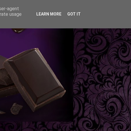
user-agent
erate usage
LEARN MORE
GOT IT