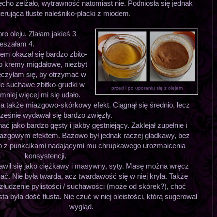
 echo zelżało, wytrawność natomiast nie. Podniosła się jednak
erująca tłuste naleśniko-placki z miodem.
ro oleju. Zlałam jakieś 3
ieszałam 4.
rem okazał się bardzo zbito-
to kremy migdałowe, niezbyt
ęczyłam się, by otrzymać w
nie suchawe zbitko-grudki w
przed i po uporaniu się z olejem
mniej więcej mi się udało.
 a także miazgowo-skórkowy efekt. Ciągnął się średnio, lecz
ześnie wydawał się bardzo zwięzły.
ać jako bardzo gęsty i jakby gęstniejący. Zaklejał zupełnie i
miazgowym efektem. Bazowo był jednak raczej gładkawy, bez
lko z punkcikami nadającymi mu chrupkawego urozmaicenia
konsystencji.
awił się jako ciężkawy i masywny, syty. Masę można wręcz
ać. Nie była twarda, acz twardawość się w niej kryła. Także
złudzenie pylistości / suchawości (może od skórek?), choć
ta była dość tłusta. Nie czuć w niej oleistości, którą sugerował
wygląd.