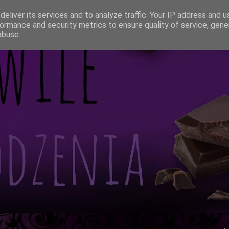
eliver its services and to analyze traffic. Your IP address and 
ormance and security metrics to ensure quality of service, gen
abuse.