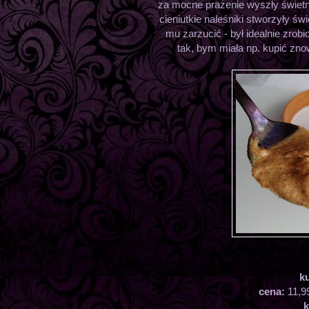
za mocne prażenie wyszły świetn
cieniutkie naleśniki stworzyły ś
mu zarzucić - był idealnie zrob
tak, bym miała np. kupić z
k
cena:
11,9
k