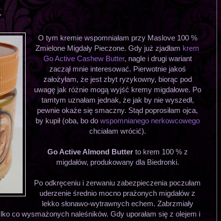
r
O tym kremie wspomniałam przy Maslove 100 %
Zmielone Migdały Pieczone. Gdy już zjadłam
krem
Go Active Cashew Butter
, nagle i drugi wariant
zaczął mnie interesować. Pierwotnie jakoś
założyłam, że jest zbyt ryzykowny, biorąc pod
uwagę jak różnie mogą wyjść kremy migdałowe. Po
tamtym uznałam jednak, że jak by nie wyszedł,
pewnie okaże się smaczny. Stąd poprosiłam ojca,
by kupił (oba, bo do
wspomnianego nerkowcowego
chciałam wrócić).
Go Active Almond Butter
to krem 100 % z
migdałów, produkowany dla Biedronki.
Po odkręceniu i zerwaniu zabezpieczenia poczułam
uderzenie średnio mocno prażonych migdałów z
lekko słonawo-wytrawnych echem. Zabrzmiały
tylko co wysmażonych naleśników. Gdy uporałam się z olejem i