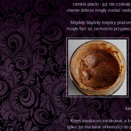
cienkie placki - już nie czeka
równie dobrze mogły zostać nadz
Migdały błądziły między prażon
mogły być aż za mocno przypiecz
ki
Krem bardzo mi smakował, a k
tylko, że ma takie skłonności do