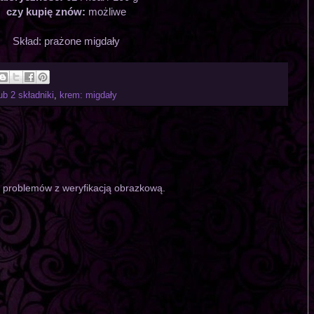
czy kupię znów:
możliwe
Skład: prażone migdały
ub 2 składniki
,
krem: migdały
o problemów z weryfikacją obrazkową.