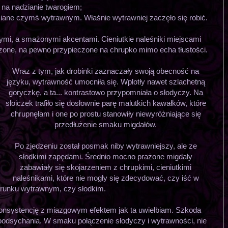
ły na nadzianie twarogiem;
iane czymś wytrawnym. Właśnie wytrawniej zaczęło się robić.
ymi, a smażonymi akcentami. Cieniutkie naleśniki miejscami
one, na pewno przypieczone na chrupko mimo echa tłustości.
Wraz z tym, jak drobinki zaznaczały swoją obecność na
języku, wytrawność umocniła się. Wplotły nawet szlachetną
goryczkę, a ta... kontrastowo przypomniała o słodyczy. Na
słoiczek trafiło się dosłownie parę malutkich kawałków, które
chrupnęłam i one po prostu stanowiły niewyróżniające się
przedłużenie smaku migdałów.
Po zjedzeniu został posmak niby wytrawniejszy, ale ze
słodkimi zapędami. Średnio mocno prażone migdały
zabawiały się skojarzeniem z chrupkimi, cieniutkimi
naleśnikami, które nie mogły się zdecydować, czy iść w
erunku wytrawnym, czy słodkim.
onsystencję z miazgowym efektem jak ta uwielbiam. Szkoda
 podsychania. W smaku połączenie słodyczy i wytrawności, nie