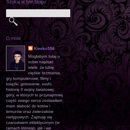
Szukaj w tym blogu
O mnie
Kimiko556
Mogłabym tutaj o
sobie napisać
wiele: że lubię
ciężkie brzmienia,
gry komputerowe, filmy i
książki, gotowanie, sushi,
historię II wojny światowej;
góry, w których to przynajmniej
część swego serca zostawiłam;
mam słabość do kotów i
lemurów oraz zwierzaków
nietypowych. Zajmuję się
czarostwem eklektycznym (w
ramach którego, jak i we