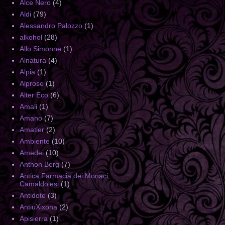
Alce Nero
(4)
Aldi
(79)
Alessandro Palozzo
(1)
alkohol
(28)
Allo Simonne
(1)
Alnatura
(4)
Alpia
(1)
Alprose
(1)
Alter Eco
(6)
Amali
(1)
Amano
(7)
Amatler
(2)
Ambiente
(10)
Amedei
(10)
Anthon Berg
(7)
Antica Farmacia dei Monaci
Camaldolesi
(1)
Antidote
(3)
AntiuXixona
(2)
Apisierra
(1)