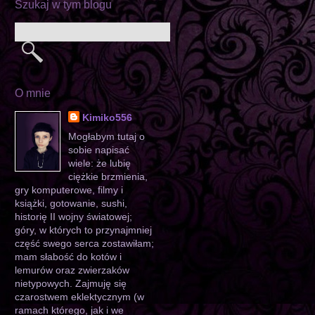
Szukaj w tym blogu
O mnie
Kimiko556
Mogłabym tutaj o
sobie napisać
wiele: że lubię
ciężkie brzmienia,
gry komputerowe, filmy i
książki, gotowanie, sushi,
historię II wojny światowej;
góry, w których to przynajmniej
część swego serca zostawiłam;
mam słabość do kotów i
lemurów oraz zwierzaków
nietypowych. Zajmuję się
czarostwem eklektycznym (w
ramach którego, jak i we