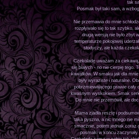
tak s
Posmak był taki sam, a wzboga
Nie przemawia do mnie schłodzen
rozpływało się to tak szybko, a
drugą wersją nie było zbyt w
temperaturze pokojowej uderzał
słodyczy, ale każda czeko
Czekoladę uważam za ciekawą, a
się białych - no nie cierpię tego
kawałków. W smaku jak dla mnie 
były wyraziste i naturalne. 
pobrzmiewającego prawie cały c
kwaśnym wyskokiem. Smak serka 
Do mnie nie przemówił, ale doc
Mama zjadła resztę i podsumował
taka pyszna, a nic innego nie m
smacznie, potem jednak coraz gor
posmaki w końcu zaczynały p
Czekolada sama w sobie tak słodka,