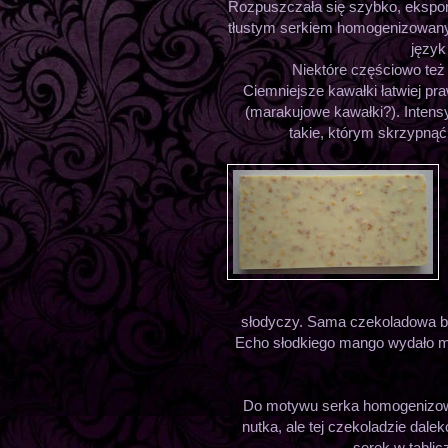
Rozpuszczała się szybko, eksponu
tłustym serkiem homogenizowanym
język
Niektóre częściowo też 
Ciemniejsze kawałki łatwiej pra
(marakujowe kawałki?). Intensyw
takie, którym skrzypnąć 
słodyczy. Sama czekoladowa ba
Echo słodkiego mango wydało mi
Do motywu serka homogenizowa
nutka, ale tej czekoladzie dale
serek w tablic