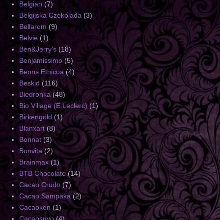
Belgian
(7)
Belgijska Czekolada
(3)
Bellarom
(9)
Belvie
(1)
Ben&Jerry's
(18)
Benjamissimo
(5)
Benns Ethicoa
(4)
Beskid
(116)
Biedronka
(48)
Bio Village (E.Leclerc)
(1)
Birkengold
(1)
Blanxart
(8)
Bonnat
(3)
Bonvita
(2)
Brainmax
(1)
BTB Chocolate
(14)
Cacao Crudo
(7)
Cacao Sampaka
(2)
Cacaoken
(1)
Cacaosuyo
(4)