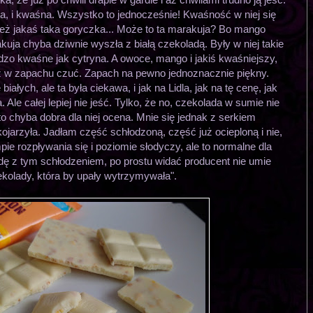
sta, i kwaśna. Wszystko to jednocześnie! Kwaśność w niej się
też jakaś taka goryczka... Może to ta marakuja? Bo mango
kuja chyba dziwnie wyszła z białą czekoladą. Były w niej takie
dzo kwaśne jak cytryna. A owoce, mango i jakiś kwaśniejszy,
ż w zapachu czuć. Zapach na pewno jednoznacznie piękny.
białych, ale ta była ciekawa, i jak na Lidla, jak na tę cenę, jak
a. Ale całej lepiej nie jeść. Tylko, że no, czekolada w sumie nie
 to chyba dobra dla niej ocena. Mnie się jednak z serkiem
jarzyła. Jadłam część schłodzoną, część już ocieploną i nie,
mpie rozpływania się i poziomie słodyczy, ale to normalne dla
dę z tym schłodzeniem, po prostu widać producent nie umie
ekolady, która by upały wytrzymywała".