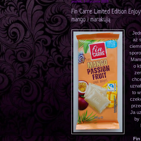
piątek, 3 stycznia 2025
Fin Carre Limited Edition Enjo
mango i marakują
Jedn
aż 
ciemn
sporo
Mamą 
o k
zer
chce
uznał
to w
czeko
prze
Ja uz
by 
Fin