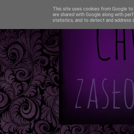
This site uses cookies from Google to d
are shared with Google along with perf
statistics, and to detect and address 