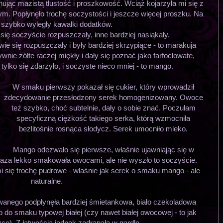
jąc mazistą tłustość i proszkowość. Wciąż kojarzyła mi się z
. Popłynęło trochę soczystości i jeszcze więcej proszku. Na
 szybko wyległy kawałki dodatków.
się soczyście rozpuszczały, inne bardziej nasiąkały.
wie się rozpuszczały i były bardziej skrzypiące - to marakuja
nie żółte raczej miękły i dały się poznać jako farfoclowate,
tylko się zdarzyło, i soczyste nieco mniej - to mango.
W smaku pierwszy pokazał się cukier, który wprowadził
zdecydowanie przesłodzony serek homogenizowany. Owoce
też szybko, choć subtelnie, dały o sobie znać. Poczułam
specyficzną ciężkość takiego serka, którą wzmocniła
bezlitośnie rosnąca słodycz. Serek umocniło mleko.
Mango odezwało się pierwsze, właśnie ujawniając się w
za lekko smakowała owocami, ale nie wyszło to soczyście.
 się trochę pudrowe - właśnie jak serek o smaku mango - ale
naturalne.
nego podpłynęła bardziej śmietankowa, biało czekoladowa
ko do smaku typowej białej (czy nawet białej owocowej - to jak
zce). Z łatwością jednak zadrapała w gardle.