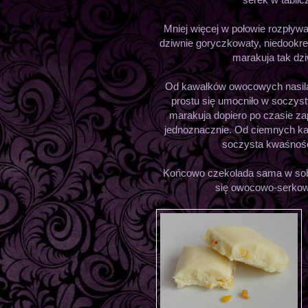
Mniej więcej w połowie rozpływ
dziwnie goryczkowaty, niedookreś
marakuja tak dz
Od kawałków owocowych nasila
prostu się umocniło w soczys
marakuja dopiero po czasie za
jednoznacznie. Od ciemnych kaw
soczysta kwaśność
Końcowo czekolada sama w sobi
się owocowo-serkowa