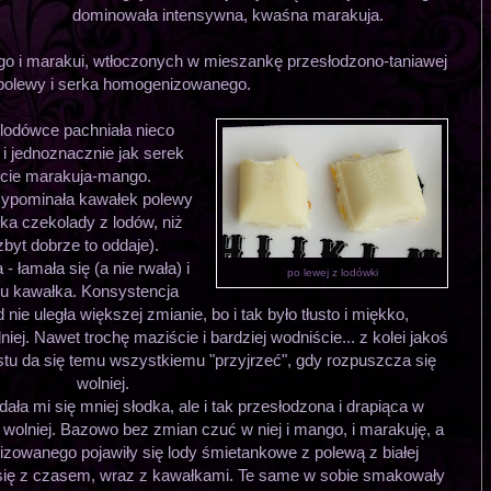
dominowała intensywna, kwaśna marakuja.
o i marakui, wtłoczonych w mieszankę przesłodzono-taniawej
j polewy i serka homogenizowanego.
lodówce pachniała nieco
e i jednoznacznie jak serek
cie marakuja-mango.
rzypominała kawałek polewy
łka czekolady z lodów, niż
zbyt dobrze to oddaje).
 łamała się (a nie rwała) i
po lewej z lodówki
iu kawałka. Konsystencja
nie uległa większej zmianie, bo i tak było tłusto i miękko,
iej. Nawet trochę maziście i bardziej wodniście... z kolei jakoś
stu da się temu wszystkiemu "przyjrzeć", gdy rozpuszcza się
wolniej.
ła mi się mniej słodka, ale i tak przesłodzona i drapiąca w
e wolniej. Bazowo bez zmian czuć w niej i mango, i marakuję, a
owanego pojawiły się lody śmietankowe z polewą z białej
się z czasem, wraz z kawałkami. Te same w sobie smakowały