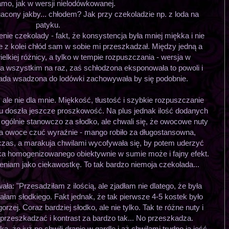
amo, jak w wersji nielodówkowanej.
cony jakby... chłodem? Jak przy czekoladzie np. z loda na
patyku.
ie czekolady - fakt, że konsystencja była mniej miękka i nie
le z kolei chłód sam w sobie mi przeszkadzał. Między jedną a
ielkiej różnicy, a tylko w tempie rozpuszczania - wersja w
a wszystkim na raz, zaś schłodzona eksponowała to powoli i
lada wsadzona do lodówki zachowywała by się podobnie.
le nie dla mnie. Miękkość, tłustość i szybkie rozpuszczanie
. Tu doszła jeszcze proszkowość. Na plus jednak ilość dodanych
ogólnie stanowczo za słodko, ale chwali się, że owocowe nuty
Oba owoce czuć wyraźnie - mango robiło za długostansowna,
zas, a marakuja chwilami wycofywała się, by potem uderzyć
homogenizowanego obiektywnie w sumie może i fajny efekt.
eniam jako ciekawostkę. To tak bardzo niemoja czekolada...
a: "Przesadziłam z ilością, ale zjadłam nie dlatego, że była
iałam słodkiego. Fakt jednak, że tak pierwsze 4-5 kostek było
zej. Coraz bardziej słodko, ale nie tylko. Tak te różne nuty i
rzeszkadzać i kontrast za bardzo tak... No przeszkadza.
 że już po chwili drapie w gardle i aż chwilami trudno ją jeść.