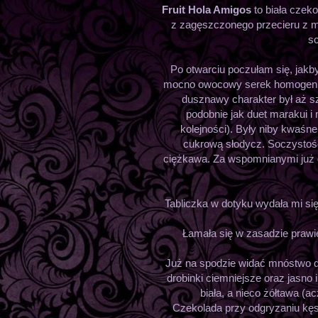
Fruit Hola Amigos
to biała czek
z zagęszczonego przecieru z ma
sc
Po otwarciu poczułam się, jakb
mocno owocowy serek homogeniz
dusznawy charakter był aż s
podobnie jak duet marakui i
kolejności). Były niby kwaśn
cukrową słodycz. Soczystość
ciężkawa. Za wspomnianymi już 
Tabliczka w dotyku wydała mi się
Łamała się w zasadzie prawie
Już na spodzie widać mnóstwo dod
drobinki ciemniejsze oraz jasno 
biała, a nieco żółtawa (a
Czekolada przy odgryzaniu kęsa