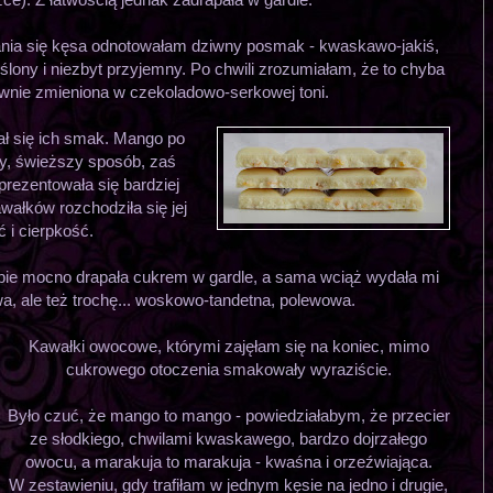
ania się kęsa odnotowałam dziwny posmak - kwaskawo-jakiś,
lony i niezbyt przyjemny. Po chwili zrozumiałam, że to chyba
iwnie zmieniona w czekoladowo-serkowej toni.
ł się ich smak. Mango po
ty, świeższy sposób, zaś
prezentowała się bardziej
ałków rozchodziła się jej
 i cierpkość.
e mocno drapała cukrem w gardle, a sama wciąż wydała mi
, ale też trochę... woskowo-tandetna, polewowa.
Kawałki owocowe, którymi zajęłam się na koniec, mimo
cukrowego otoczenia smakowały wyraziście.
Było czuć, że mango to mango - powiedziałabym, że przecier
ze słodkiego, chwilami kwaskawego, bardzo dojrzałego
owocu, a marakuja to marakuja - kwaśna i orzeźwiająca.
W zestawieniu, gdy trafiłam w jednym kęsie na jedno i drugie,