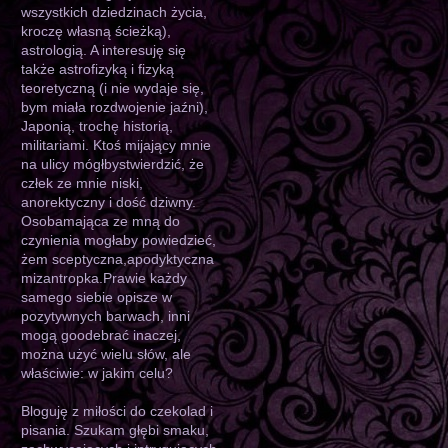
wszystkich dziedzinach życia,
kroczę własną ścieżką),
astrologią. A interesuję się
także astrofizyką i fizyką
teoretyczną (i nie wydaje się,
bym miała rozdwojenie jaźni),
Japonią, trochę historią,
militariami. Ktoś mijający mnie
na ulicy mógłbystwierdzić, że
człek ze mnie niski,
anorektyczny i dość dziwny.
Osobamająca ze mną do
czynienia mogłaby powiedzieć,
żem sceptyczna,apodyktyczna
mizantropka.Prawie każdy
samego siebie opisze w
pozytywnych barwach, inni
mogą goodebrać inaczej,
można użyć wielu słów, ale
właściwie: w jakim celu?
Bloguję z miłości do czekolad i
pisania. Szukam głębi smaku,