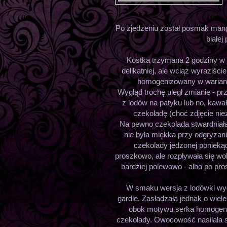
Po zjedzeniu został posmak mang
białe
Kostka trzymana 2 godziny w 
delikatniej, ale wciąż wyraziści
homogenizowany w warian
Wygląd trochę uległ zmianie - p
z lodów na patyku lub no, kawa
czekoladę (choć zdjęcie nie
Na pewno czekolada stwardniała -
nie była miękka przy odgryzan
czekolady jedzonej poniekąd 
proszkowo, ale rozpływała się woln
bardziej polewowo - albo po pro
W smaku wersja z lodówki wyda
gardle. Zasładzała jednak o wiel
obok motywu serka homogeniz
czekolady. Owocowość nasilała 