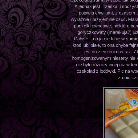
A jednak jest i rześka, i soczy
pojawia chwilami, z czasem 
wyraźnie i przyjemnie czuć. Mara
punkciki owocowe, niektóre bar
goryczkowaty (marakuja?) ju
Całość... no ja nie lubię w sumie 
ktoś lubi białe, to ona chyba fajn
jest do zjedzenia na raz. 7
homogenizowanym niestety nie ko
nie było różnicy innej niż w te
czekolad z lodówki. Pic na wo
zrobić cz