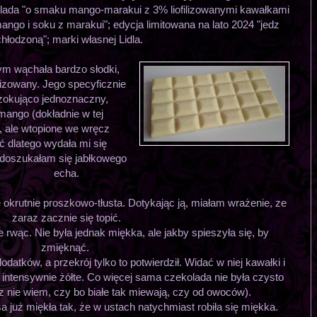
olada "o smaku mango-marakui z 3% liofilizowanymi kawałkami
ngo i soku z marakui"; edycja limitowana na lato 2024 "jedz
hłodzoną"; marki własnej Lidla.
ym wąchała bardzo słodki,
owany. Jego specyficznie
zokująco jednoznaczny,
 mango (dokładnie w tej
e, ale wtopione we wręcz
 dlatego wydała mi się
doszukałam się jabłkowego
echa.
 okrutnie proszkowo-tłusta. Dotykając ją, miałam wrażenie, ze
zaraz zacznie się topić.
 rwąc. Nie była jednak miękka, ale jakby spieszyła się, by
zmięknąć.
atków, a przekrój tylko to potwierdził. Widać w niej kawałki i
i intensywnie żółte. Co więcej sama czekolada nie była czysto
cz nie wiem, czy bo białe tak miewają, czy od owoców).
 już miękła tak, że w ustach natychmiast robiła się miękka.