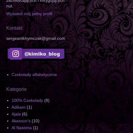
zachwycających i intrygujących
nut.
Wyświetl mój pełny profil
Kontakt
sergeantkhymczak@gmail.com
Czekolady alfabetycznie
Kategorie
100% Czekolady
(8)
Adikam
(1)
Ajala
(6)
Akesson's
(10)
Al Nassma
(1)