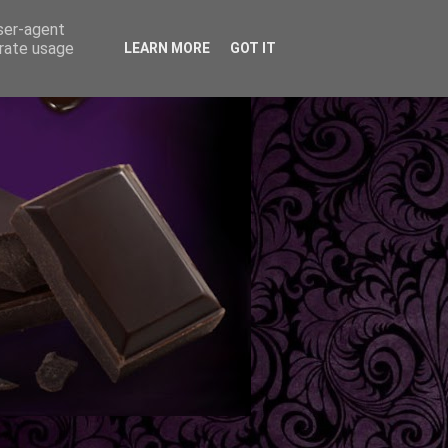
user-agent
erate usage
LEARN MORE
GOT IT