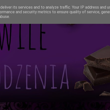
eliver its services and to analyze traffic. Your IP address and 
ormance and security metrics to ensure quality of service, gen
abuse.