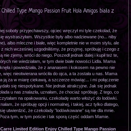
y Chilled Type Mango Passion Fruit Hola Amigos biała z
ej soboty przyjechawszy, ojciec wręczył mi tyle czekolad, że
się wystraszyłam. Wszystkie były albo nadziewane (no... niby
e), albo mleczne i białe, więc kompletnie nie w moim stylu, ale
 z nich wcześniej uzgodniliśmy, że przyjmę, spróbuję i czego z
nie zjemy, wróci do niego. Poszedł jednak dalej i kupił też te,
tórych nie wiedziałam, w tym dwie białe nowości Lidla. Mama
knęła i powiedziała, że z ananasem i kokosem na pewno nie
, więc nieotwierana wróciła do ojca, a ta została u nas. Mama
a ją za w miarę ciekawą, a szczerze mówiąc... i mi połączenie
ydało się niespotykane. Nie jednak atrakcyjne. Jak się jednak
lada u nas znalazła, uznałam, że chociaż spróbuję. Z tego, co
czytałam na opakowaniu, czekoladę warto włożyć do lodówki.
nałam, że spróbuję opcji i normalnej, i takiej, acz tylko dlatego,
się utwierdzić, że czekolady "lodówkowane" są nie dla mnie.
Poza tym, w tym poście i tak sporą część oddam Mamie.
 Carre Limited Edition Enjoy Chilled Type Mango Passion