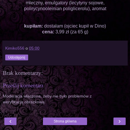
mleczny, emulgatory (lecytyny sojowe,
polirycynooleinian poliglicerolu), aromat
kupiłam:
dostałam (ojciec kupił w Dino)
cena:
3,99 zł (za 65 g)
Kimiko556
o
05:00
Udostępnij
Brak komentarzy:
Prześlij komentarz
Moderacja włączona, żeby nie było problemów z
weryfikacją obrazkową.
‹
›
Strona główna