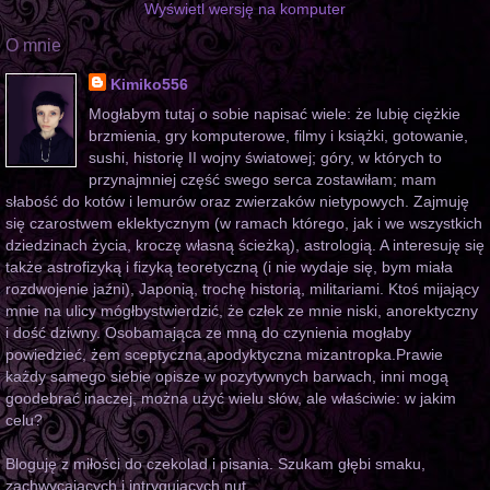
Wyświetl wersję na komputer
O mnie
Kimiko556
Mogłabym tutaj o sobie napisać wiele: że lubię ciężkie
brzmienia, gry komputerowe, filmy i książki, gotowanie,
sushi, historię II wojny światowej; góry, w których to
przynajmniej część swego serca zostawiłam; mam
słabość do kotów i lemurów oraz zwierzaków nietypowych. Zajmuję
się czarostwem eklektycznym (w ramach którego, jak i we wszystkich
dziedzinach życia, kroczę własną ścieżką), astrologią. A interesuję się
także astrofizyką i fizyką teoretyczną (i nie wydaje się, bym miała
rozdwojenie jaźni), Japonią, trochę historią, militariami. Ktoś mijający
mnie na ulicy mógłbystwierdzić, że człek ze mnie niski, anorektyczny
i dość dziwny. Osobamająca ze mną do czynienia mogłaby
powiedzieć, żem sceptyczna,apodyktyczna mizantropka.Prawie
każdy samego siebie opisze w pozytywnych barwach, inni mogą
goodebrać inaczej, można użyć wielu słów, ale właściwie: w jakim
celu?
Bloguję z miłości do czekolad i pisania. Szukam głębi smaku,
zachwycających i intrygujących nut.