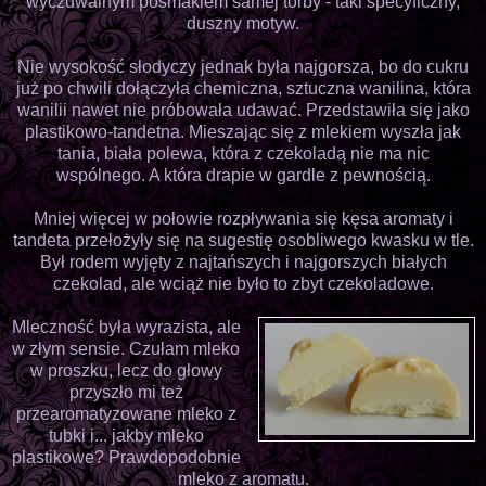
wyczuwalnym posmakiem samej torby - taki specyficzny,
duszny motyw.
Nie wysokość słodyczy jednak była najgorsza, bo do cukru
już po chwili dołączyła chemiczna, sztuczna wanilina, która
wanilii nawet nie próbowała udawać. Przedstawiła się jako
plastikowo-tandetna. Mieszając się z mlekiem wyszła jak
tania, biała polewa, która z czekoladą nie ma nic
wspólnego. A która drapie w gardle z pewnością.
Mniej więcej w połowie rozpływania się kęsa aromaty i
tandeta przełożyły się na sugestię osobliwego kwasku w tle.
Był rodem wyjęty z najtańszych i najgorszych białych
czekolad, ale wciąż nie było to zbyt czekoladowe.
Mleczność była wyrazista, ale
w złym sensie. Czułam mleko
w proszku, lecz do głowy
przyszło mi też
przearomatyzowane mleko z
tubki i... jakby mleko
plastikowe? Prawdopodobnie
mleko z aromatu.