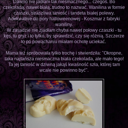
Dawno nie jadłam tak niesmacznego... czegoś. Bo
czekoladą, nawet białą, trudno to nazwać. Wanilina w formie
czaszki, straszliwa taniość i tandeta białej polewy.
Adekwatnie do pory halloweenowej - Koszmar z fabryki
waniliny.
W zasadzie nie zjadłam chyba nawet połowy czaszki - tu
kęs, tu gryz i to tylko, by sprawdzić, czy się różnią. Szczerze
to po powąchaniu miałam ochotę uciekać.
Mama też spróbowała tylko trochę i stwierdziła: "Okropne,
taka najtańsza niesmaczna biała czekolada, ale mało tego!
Ta jej taniość w dziwną jakąś kwaśność szła, której tam
wcale nie powinno być".