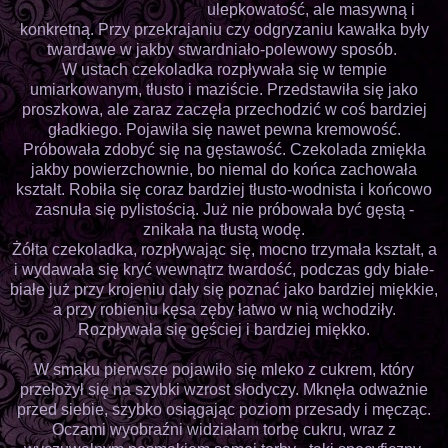
ulepkowatość, ale masywną i
konkretną. Przy przekrajaniu czy odgryzaniu kawałka były
twardawe w jakby stwardniało-polewowy sposób.
W ustach czekoladka rozpływała się w tempie
umiarkowanym, tłusto i maziście. Przedstawiła się jako
proszkowa, ale zaraz zaczęła przechodzić w coś bardziej
gładkiego. Pojawiła się nawet pewna kremowość.
Próbowała zdobyć się na gęstawość. Czekolada zmiękła
jakby powierzchownie, bo niemal do końca zachowała
kształt. Robiła się coraz bardziej tłusto-wodnista i końcowo
zasnuła się pylistością. Już nie próbowała być gęstą -
znikała na tłustą wodę.
Żółta czekoladka, rozpływając się, mocno trzymała kształt, a
i wydawała się kryć wewnątrz twardość, podczas gdy białe-
białe już przy krojeniu dały się poznać jako bardziej miękkie,
a przy robieniu kęsa zęby łatwo w nią wchodziły.
Rozpływała się gęściej i bardziej miękko.
W smaku pierwsze pojawiło się mleko z cukrem, który
przełożył się na szybki wzrost słodyczy. Mknęła odważnie
przed siebie, szybko osiągając poziom przesady i męcząc.
Oczami wyobraźni widziałam torbę cukru, wraz z