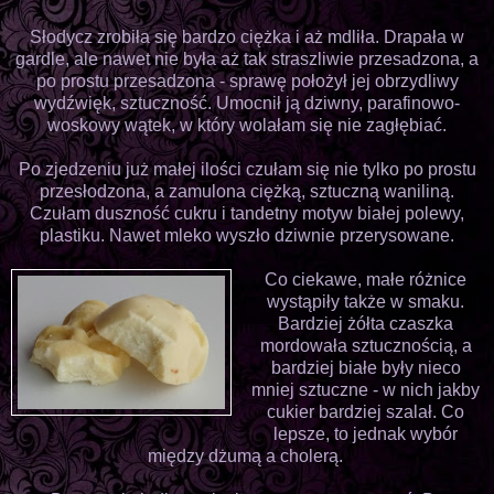
Słodycz zrobiła się bardzo ciężka i aż mdliła. Drapała w
gardle, ale nawet nie była aż tak straszliwie przesadzona, a
po prostu przesadzona - sprawę położył jej obrzydliwy
wydźwięk, sztuczność. Umocnił ją dziwny, parafinowo-
woskowy wątek, w który wolałam się nie zagłębiać.
Po zjedzeniu już małej ilości czułam się nie tylko po prostu
przesłodzona, a zamulona ciężką, sztuczną waniliną.
Czułam duszność cukru i tandetny motyw białej polewy,
plastiku. Nawet mleko wyszło dziwnie przerysowane.
Co ciekawe, małe różnice
wystąpiły także w smaku.
Bardziej żółta czaszka
mordowała sztucznością, a
bardziej białe były nieco
mniej sztuczne - w nich jakby
cukier bardziej szalał. Co
lepsze, to jednak wybór
między dżumą a cholerą.