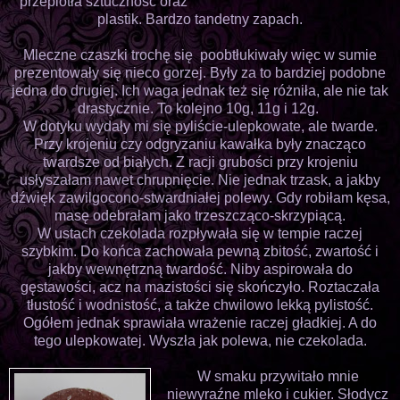
przeplotła sztuczność oraz
plastik. Bardzo tandetny zapach.
Mleczne czaszki trochę się poobtłukiwały więc w sumie
prezentowały się nieco gorzej. Były za to bardziej podobne
jedna do drugiej. Ich waga jednak też się różniła, ale nie tak
drastycznie. To kolejno 10g, 11g i 12g.
W dotyku wydały mi się pyliście-ulepkowate, ale twarde.
Przy krojeniu czy odgryzaniu kawałka były znacząco
twardsze od białych. Z racji grubości przy krojeniu
usłyszałam nawet chrupnięcie. Nie jednak trzask, a jakby
dźwięk zawilgocono-stwardniałej polewy. Gdy robiłam kęsa,
masę odebrałam jako trzeszcząco-skrzypiącą.
W ustach czekolada rozpływała się w tempie raczej
szybkim. Do końca zachowała pewną zbitość, zwartość i
jakby wewnętrzną twardość. Niby aspirowała do
gęstawości, acz na mazistości się skończyło. Roztaczała
tłustość i wodnistość, a także chwilowo lekką pylistość.
Ogółem jednak sprawiała wrażenie raczej gładkiej. A do
tego ulepkowatej. Wyszła jak polewa, nie czekolada.
W smaku przywitało mnie
niewyraźne mleko i cukier. Słodycz