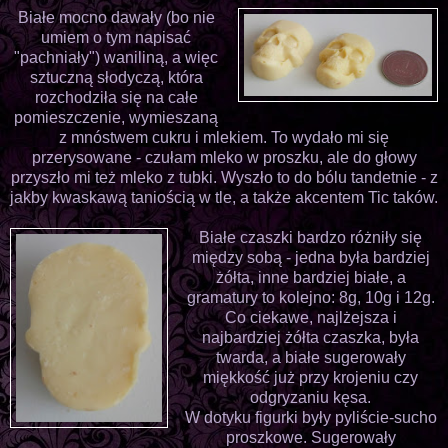
Białe mocno dawały (bo nie
umiem o tym napisać
"pachniały") waniliną, a więc
sztuczną słodyczą, która
rozchodziła się na całe
pomieszczenie, wymieszaną
z mnóstwem cukru i mlekiem. To wydało mi się
przerysowane - czułam mleko w proszku, ale do głowy
przyszło mi też mleko z tubki. Wyszło to do bólu tandetnie - z
jakby kwaskawą taniością w tle, a także akcentem Tic taków.
Białe czaszki bardzo różniły się
między sobą - jedna była bardziej
żółta, inne bardziej białe, a
gramatury to kolejno: 8g, 10g i 12g.
Co ciekawe, najlżejsza i
najbardziej żółta czaszka, była
twarda, a białe sugerowały
miękkość już przy krojeniu czy
odgryzaniu kęsa.
W dotyku figurki były pyliście-sucho
proszkowe. Sugerowały