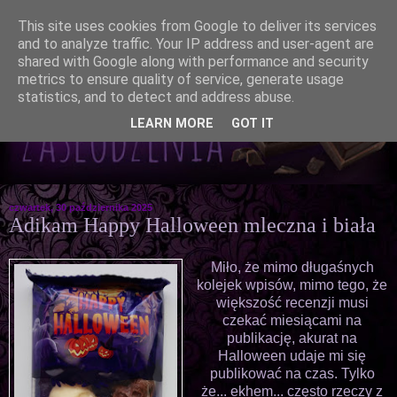
This site uses cookies from Google to deliver its services
and to analyze traffic. Your IP address and user-agent are
shared with Google along with performance and security
metrics to ensure quality of service, generate usage
statistics, and to detect and address abuse.
LEARN MORE
GOT IT
czwartek, 30 października 2025
Adikam Happy Halloween mleczna i biała
Miło, że mimo długaśnych
kolejek wpisów, mimo tego, że
większość recenzji musi
czekać miesiącami na
publikację, akurat na
Halloween udaje mi się
publikować na czas. Tylko
że... ekhem... często rzeczy z