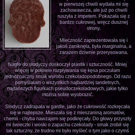
w pierwszej chwili wydała mi się
zachowawcza, ale już po chwili
ruszyła z impetem. Pokazała się z
bardzo cukrowej, wręcz dusznej
strony.
Mleczność zaprezentowała się i
jakoś zaniknęła, była marginalna, a
zarazem dziwnie przerysowana.
Nagle do słodyczy doskoczył plastik i sztuczność. Mniej
więcej w połowie rozpływania się kęsa poczułam
jednoznaczny smak wyrobu czekoladopodobnego. Od razu
pomyślałam o wszystkich najbardziej tandetnych,
najtańszych figurkach pseudoczekoladowych, jakie tylko
można sobie wyobrazić.
Słodycz zadrapała w gardle, jako że cukrowość rozkręcała
się w najlepsze. Mieszała się z mieszaniną aromatów,
chemii - chyba nawzajem się podkręcały. Do głowy przyszły
mi świeczki i woski o zapachu czekolady - smak zrobił się
tak sztuczny, że trudno mi było myśleć o tym jako o czymś