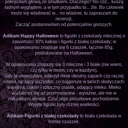
pokręciłam głową ze smutkiem. Dlaczego? No cóż... kuszą
ładnym wyglądem, a w tym przypadku to... źle. Bo człowiek
może się władować w... no właśnie, tu zapraszam do
recenzji.
Zacząć postanowiłam od potencjalnie gorszych.
Adikam Happy Halloween
to figurki z czekolady mlecznej o
zawartości 30% kakao i figurki z białej czekolady; w
opakowaniu znajduje się 6 czaszek, łącznie 65g;
produkowane na Halloween.
W opakowaniu znalazły się 3 mleczne i 3 białe (nie wiem,
czy tylko w moim, czy w każdym).
Gdy je otworzyłam, uderzył mnie okrutny zapach czy raczej
smród, łączący wszystko, co najgorsze w tanich słodyczach:
wanilina, cukier i sztuczny plastik, udający mleko. Mleko
wydało mi się aż przerysowane - wyraźne, ale nie w
naturalnym sensie. Czuć jego proszkowe pochodzenie.
Wyjęte figurki były różnej wielkości.
Adikam Figurki z białej czekolady
to biała czekolada w
formie czaszek.