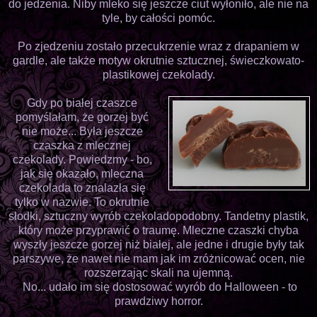
do jedzenia. Niby mleko się jeszcze ciut wyłoniło, ale nie na
tyle, by całości pomóc.
Po zjedzeniu zostało przecukrzenie wraz z drapaniem w
gardle, ale także motyw okrutnie sztucznej, świeczkowato-
plastikowej czekolady.
Gdy po białej czaszce
pomyślałam, że gorzej być
nie może... Była jeszcze
czaszka z mlecznej
czekolady. Powiedzmy - bo,
jak się okazało, mleczna
czekolada to znalazła się
tylko w nazwie. To okrutnie
słodki, sztuczny wyrób czekoladopodobny. Tandetny plastik,
który może przyprawić o traumę. Mleczne czaszki chyba
wyszły jeszcze gorzej niż białej, ale jedne i drugie były tak
parszywe, że nawet nie mam jak im zróżnicować ocen, nie
rozszerzając skali na ujemną.
No... udało im się dostosować wyrób do Halloween - to
prawdziwy horror.