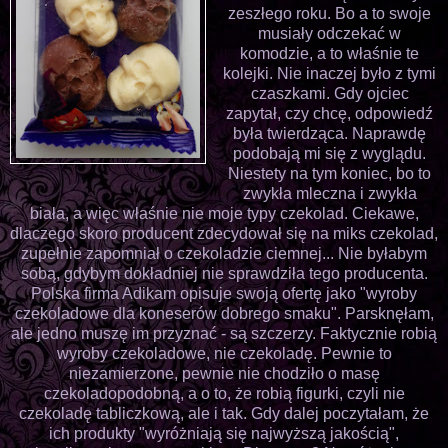
zeszłego roku. Bo a to swoje
musiały odczekać w
komodzie, a to właśnie te
kolejki. Nie inaczej było z tymi
czaszkami. Gdy ojciec
zapytał, czy chcę, odpowiedź
była twierdząca. Naprawdę
podobają mi się z wyglądu.
Niestety na tym koniec, bo to
zwykła mleczna i zwykła
biała, a więc właśnie nie moje typy czekolad. Ciekawe,
dlaczego skoro producent zdecydował się na miks czekolad,
zupełnie zapomniał o czekoladzie ciemnej... Nie byłabym
sobą, gdybym dokładniej nie sprawdziła tego producenta.
Polska firma Adikam opisuje swoją ofertę jako "wyroby
czekoladowe dla koneserów dobrego smaku". Parsknęłam,
ale jedno muszę im przyznać - są szczerzy. Faktycznie robią
wyroby czekoladowe, nie czekoladę. Pewnie to
niezamierzone, pewnie nie chodziło o masę
czekoladopodobną, a o to, że robią figurki, czyli nie
czekoladę tabliczkową, ale i tak. Gdy dalej poczytałam, że
ich produkty "wyróżniają się najwyższą jakością",