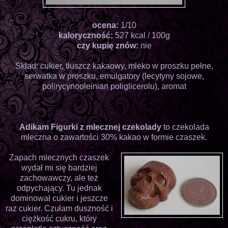
ocena:
1/10
kaloryczność:
527 kcal / 100g
czy kupię znów:
nie
Skład: cukier, tłuszcz kakaowy, mleko w proszku pełne,
serwatka w proszku, emulgatory (lecytyny sojowe,
polirycynooleinian poliglicerolu), aromat
Adikam Figurki z mlecznej czekolady
to czekolada
mleczna o zawartości 30% kakao w formie czaszek.
Zapach mlecznych czaszek
wydał mi się bardziej
zachowawczy, ale też
odpychający. Tu jednak
dominował cukier i jeszcze
raz cukier. Czułam duszność i
ciężkość cukru, który