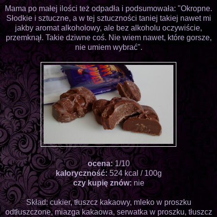
Mama po małej ilości też odpadła i podsumowała: "Okropne.
Słodkie i sztuczne, a w tej sztuczności taniej takiej nawet mi
jakby aromat alkoholowy, ale bez alkoholu oczywiście,
przemknął. Takie dziwne coś. Nie wiem nawet, które gorsze,
nie umiem wybrać".
ocena:
1/10
kaloryczność:
524 kcal / 100g
czy kupię znów:
nie
Skład: cukier, tłuszcz kakaowy, mleko w proszku
odtłuszczone, miazga kakaowa, serwatka w proszku, tłuszcz