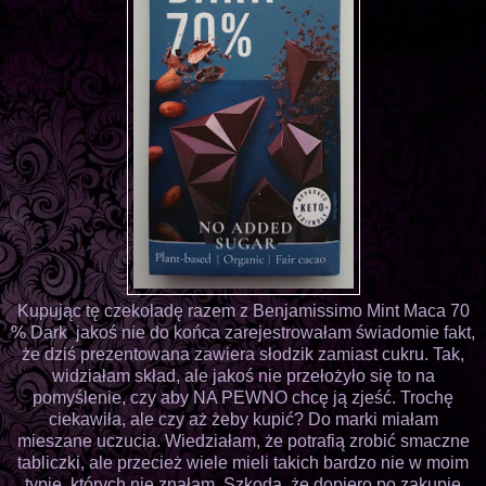
Kupując tę czekoladę razem z Benjamissimo Mint Maca 70
% Dark jakoś nie do końca zarejestrowałam świadomie fakt,
że dziś prezentowana zawiera słodzik zamiast cukru. Tak,
widziałam skład, ale jakoś nie przełożyło się to na
pomyślenie, czy aby NA PEWNO chcę ją zjeść. Trochę
ciekawiła, ale czy aż żeby kupić? Do marki miałam
mieszane uczucia. Wiedziałam, że potrafią zrobić smaczne
tabliczki, ale przecież wiele mieli takich bardzo nie w moim
typie, których nie znałam. Szkoda, że dopiero po zakupie