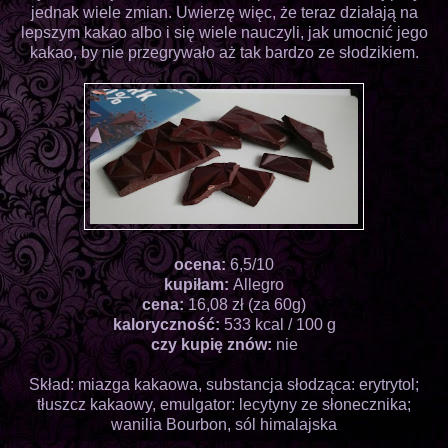
jednak wiele zmian. Uwierzę więc, że teraz działają na
lepszym kakao albo i się wiele nauczyli, jak umocnić jego
kakao, by nie przegrywało aż tak bardzo ze słodzikiem.
ocena:
6,5/10
kupiłam:
Allegro
cena:
16,08 zł (za 60g)
kaloryczność:
533 kcal / 100 g
czy kupię znów:
nie
Skład: miazga kakaowa, substancja słodząca: erytrytol;
tłuszcz kakaowy, emulgator: lecytyny ze słonecznika;
wanilia Bourbon, sól himalajska