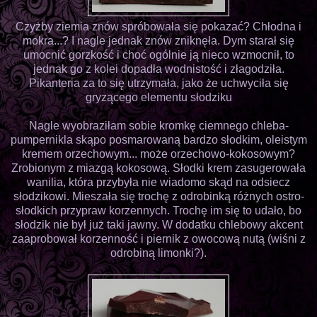
Czyżby ziemia znów spróbowała się pokazać? Chłodna i
mokra...? I nagle jednak znów zniknęła. Dym starał się
umocnić gorzkość i choć ogólnie ją nieco wzmocnił, to
jednak go z kolei dopadła wodnistość i złagodziła.
Pikanteria za to się utrzymała, jako że uchwyciła się
gryzącego elementu słodziku
Nagle wyobraziłam sobie kromkę ciemnego chleba-
pumpernikla skąpo posmarowaną bardzo słodkim, oleistym
kremem orzechowym... może orzechowo-kokosowym?
Zrobionym z miazgą kokosową. Słodki krem zasugerowała
wanilia, która przybyła nie wiadomo skąd na odsiecz
słodzikowi. Mieszała się trochę z odrobinką różnych ostro-
słodkich przypraw korzennych. Trochę im się to udało, bo
słodzik nie był już taki jawny. W dodatku chlebowy akcent
zaaprobował korzenność i piernik z owocową nutą (wiśni z
odrobiną limonki?).