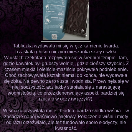
Tabliczka wydawała mi się wręcz kamienie twarda.
Trzaskała głośno niczym mieszanka skały i szkła.
W ustach czekolada rozpływała się w średnim tempie. Tam,
gdzie kawałek był grubszy wolniej, gdzie cieńszy szybciej. Z
czasem miękła i oleiście-maziście pokrywała podniebienie.
Choć zachowywała kształt niemal do końca, nie wydawała
się zbita. Na pewno za to tłusta i wodnista. Przewinęła się w
niej soczystość, acz jakby stapiała się z narastającą
wodnistością, co przez denerwujący aspekt, bardziej się
rzucało w oczy (w język?).
W smaku przywitała mnie chłodna, bardzo słodka wiśnia... w
zasadzie napój wiśniowo-miętowy. Połączenie wiśni i mięty
od razu orzeźwiało, ale też fundowało sporo słodyczy; nie
kwaśność.