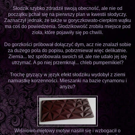
Słodzik szybko zdradził swoją obecność, ale nie od
początku pchał się na pierwszy plan w kwestii słodyczy.
Zaznaczył jednak, że także w goryczkowato-cierpkim wątku
ma coś do powiedzenia. Słodzikowość zrobiła miejsce pod
zioła, które pojawiły się po chwili.
Do gorzkości próbował dołączyć dym, acz nie znalazł sobie
za dużego pola do popisu, pobrzmiewał więc delikatnie.
Ziemia... też spróbowała swoich sił, ale nie udało jej się
utrzymać. A po niej przemknął... chleb pumpernikiel?
Trochę gryzący w język efekt słodziku wydobył z ziemi
namiastkę korzenności. Mieszanki na bazie cynamonu i
anyżu?
Wiśniowo-miętowy motyw nasilił się i wzbogacił o