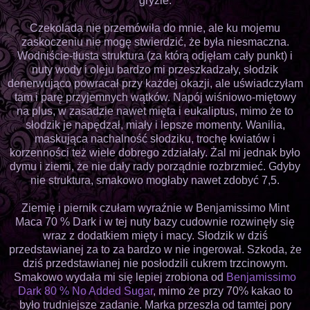
gryzie.
Czekolada nie przemówiła do mnie, ale ku mojemu
zaskoczeniu nie mogę stwierdzić, że była niesmaczna.
Wodniście-tłusta struktura (za którą odjęłam cały punkt) i
nuty wody i oleju bardzo mi przeszkadzały, słodzik
denerwująco powracał przy każdej okazji, ale uświadczyłam
tam i parę przyjemnych wątków. Napój wiśniowo-miętowy
na plus, w zasadzie nawet mięta i eukaliptus, mimo że to
słodzik je napędzał, miały i lepsze momenty. Wanilia,
maskująca nachalność słodziku, trochę kwiatów i
korzenności też wiele dobrego zdziałały. Żal mi jednak było
dymu i ziemi, że nie dały rady porządnie rozbrzmieć. Gdyby
nie struktura, smakowo mogłaby nawet zdobyć 7,5.
Ziemię i piernik czułam wyraźnie w Benjamissimo Mint
Maca 70 % Dark i w tej nuty bazy cudownie rozwinęły się
wraz z dodatkiem mięty i macy. Słodzik w dziś
przedstawianej za to za bardzo w nie ingerował. Szkoda, że
dziś przedstawianej nie posłodzili cukrem trzcinowym.
Smakowo wydała mi się lepiej zrobiona od
Benjamissimo
Dark 80 % No Added Sugar
, mimo że przy 70% kakao to
było trudniejsze zadanie. Marka przeszła od tamtej pory