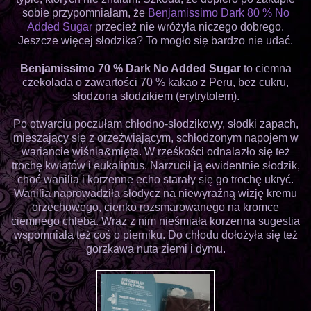
sobie przypomniałam, że
Benjamissimo Dark 80 % No
Added Sugar
przecież nie wróżyła niczego dobrego.
Jeszcze więcej słodzika? To mogło się bardzo nie udać.
Benjamissimo 70 % Dark No Added Sugar
to ciemna
czekolada o zawartości 70 % kakao z Peru, bez cukru,
słodzona słodzikiem (erytrytolem).
Po otwarciu poczułam chłodno-słodzikowy, słodki zapach,
mieszający się z orzeźwiającym, schłodzonym napojem w
wariancie wiśnia&mięta. W rześkości odnalazło się też
trochę kwiatów i eukaliptus. Narzucił ją ewidentnie słodzik,
choć wanilia i korzenne echo starały się go trochę ukryć.
Wanilia naprowadziła słodycz na niewyraźną wizję kremu
orzechowego, cienko rozsmarowanego na kromce
ciemnego chleba. Wraz z nim nieśmiała korzenna sugestia
wspomniała też coś o pierniku. Do chłodu dołożyła się też
gorzkawa nuta ziemi i dymu.