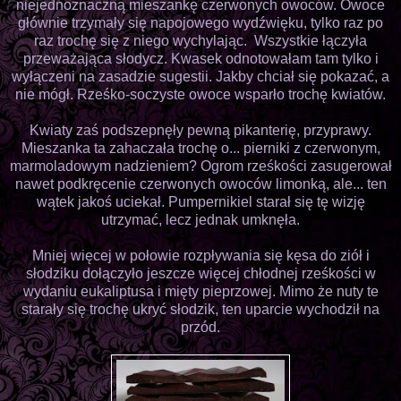
niejednoznaczną mieszankę czerwonych owoców. Owoce
głównie trzymały się napojowego wydźwięku, tylko raz po
raz trochę się z niego wychylając. Wszystkie łączyła
przeważająca słodycz. Kwasek odnotowałam tam tylko i
wyłączeni na zasadzie sugestii. Jakby chciał się pokazać, a
nie mógł. Rześko-soczyste owoce wsparło trochę kwiatów.
Kwiaty zaś podszepnęły pewną pikanterię, przyprawy.
Mieszanka ta zahaczała trochę o... pierniki z czerwonym,
marmoladowym nadzieniem? Ogrom rześkości zasugerował
nawet podkręcenie czerwonych owoców limonką, ale... ten
wątek jakoś uciekał. Pumpernikiel starał się tę wizję
utrzymać, lecz jednak umknęła.
Mniej więcej w połowie rozpływania się kęsa do ziół i
słodziku dołączyło jeszcze więcej chłodnej rześkości w
wydaniu eukaliptusa i mięty pieprzowej. Mimo że nuty te
starały się trochę ukryć słodzik, ten uparcie wychodził na
przód.