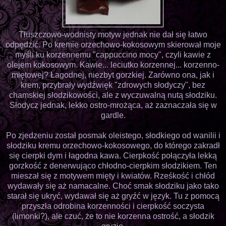
Tłuszczowo-wodnisty motyw jednak nie dał się łatwo
odpędzić. Po kremie orzechowo-kokosowym skierował moje
myśli ku korzennemu "cappuccino mocy", czyli kawie z
olejem kokosowym. Kawie... leciutko korzennej... korzenno-
miętowej? Łagodnej, niezbyt gorzkiej. Zarówno ona, jak i
krem, przybrały wydźwięk "zdrowych słodyczy", bez
chamskiej słodzikowości, ale z wyczuwalną nutą słodziku.
Słodycz jednak, lekko ostro-mrożąca, aż zaznaczała się w
gardle.
Po zjedzeniu został posmak oleistego, słodkiego od wanilii i
słodziku kremu orzechowo-kokosowego, do którego zakradł
się cierpki dym i łagodna kawa. Cierpkość połączyła lekką
gorzkość z denerwująco chłodno-cierpkim słodzikiem. Ten
mieszał się z motywem mięty i kwiatów. Rześkość i chłód
wydawały się aż namacalne. Choć smak słodziku jako tako
starał się ukryć, wydawał się aż gryźć w język. Tu z pomocą
przyszła odrobina korzenności i cierpkość soczysta
(limonki?), ale czuć, że to nie korzenna ostrość, a słodzik