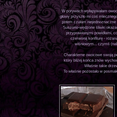
W porywach wyłapywałam owoco
głowy przyszło mi coś mlecznego
potem czułam niejednoznaczne 
Suszono-wędzone śliwki okazały
przyprawionymi powidłami, c
czerwoną konfiturę - różan
wiśniowym... czymś (n
Charakterne owocowe swoją po
który bliżej końca znów wychodz
Właśnie takie drze
To właśnie pozostało w posma