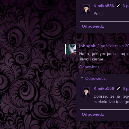
Kimiko556
6 p
Poluj!
Odpowiedz
johngalt
2 października 2
Haha, jakbym jadła inną 
śliwki i karmel.
Odpowiedz
Odpowiedzi
Kimiko556
6 p
Dobrze, że ja teg
czekoladzie takiego
Odpowiedz