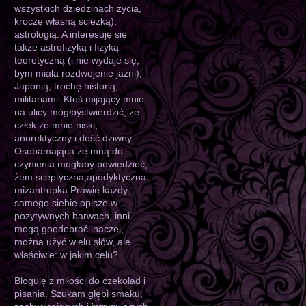
wszystkich dziedzinach życia,
kroczę własną ścieżką),
astrologią. A interesuję się
także astrofizyką i fizyką
teoretyczną (i nie wydaje się,
bym miała rozdwojenie jaźni),
Japonią, trochę historią,
militariami. Ktoś mijający mnie
na ulicy mógłbystwierdzić, że
człek ze mnie niski,
anorektyczny i dość dziwny.
Osobamająca ze mną do
czynienia mogłaby powiedzieć,
żem sceptyczna,apodyktyczna
mizantropka.Prawie każdy
samego siebie opisze w
pozytywnych barwach, inni
mogą goodebrać inaczej,
można użyć wielu słów, ale
właściwie: w jakim celu?
Bloguję z miłości do czekolad i
pisania. Szukam głębi smaku,