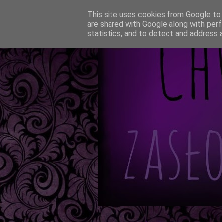
This site uses cookies from Google to d
are shared with Google along with perf
statistics, and to detect and address 