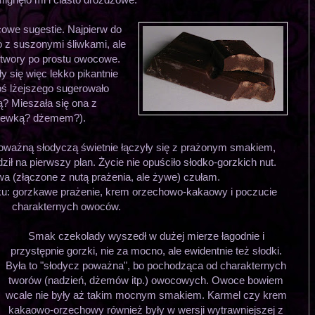
we sugestie. Najpierw do
 z suszonymi śliwkami, ale
twory po prostu owocowe.
 się więc lekko pikantnie
oś lżejszego sugerowało
ą? Mieszała się ona z
alewką? dżemem?).
ważną słodyczą świetnie łączyły się z prażonym smakiem,
ił na pierwszy plan. Życie nie opuściło słodko-gorzkich nut.
wa (złączone z nutą prażenia, ale żywe) czułam.
ku: gorzkawe prażenie, krem orzechowo-kakaowy i poczucie
charakternych owoców.
Smak czekolady wyszedł w dużej mierze łagodnie i
przystępnie gorzki, nie za mocno, ale ewidentnie też słodki.
Była to "słodycz poważna", bo pochodząca od charakternych
tworów (nadzień, dżemów itp.) owocowych. Owoce bowiem
wcale nie były aż takim mocnym smakiem. Karmel czy krem
kakaowo-orzechowy również były w wersji wytrawniejszej z