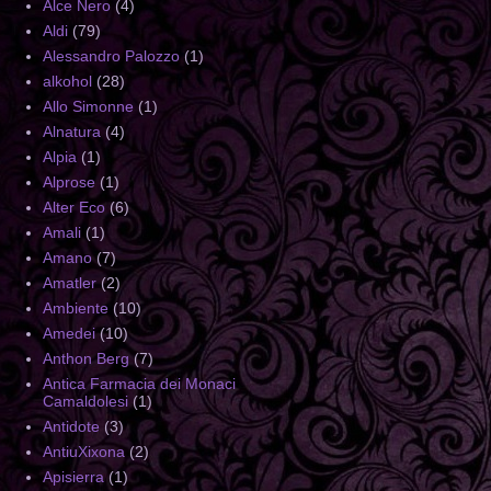
Alce Nero
(4)
Aldi
(79)
Alessandro Palozzo
(1)
alkohol
(28)
Allo Simonne
(1)
Alnatura
(4)
Alpia
(1)
Alprose
(1)
Alter Eco
(6)
Amali
(1)
Amano
(7)
Amatler
(2)
Ambiente
(10)
Amedei
(10)
Anthon Berg
(7)
Antica Farmacia dei Monaci
Camaldolesi
(1)
Antidote
(3)
AntiuXixona
(2)
Apisierra
(1)