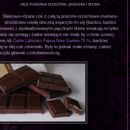
racji mnóstwa orzechów, prażenia i drzew.
Śliwkowo-różane coś z całą tą prażono-orzechowo-maślano-
drożdżowo-ciepłą otoczką kojarzyło mi się (bardzo, bardzo
zeniowe) z wyidealizowanymi pączkami (które smakują mi tylko
ie nie istnieją i żadne istniejące nie miały by u mnie szans).
nie niż
Zotter Labooko Papua New Guinea 75 %
, bardziej
ię w niej coś zmieniało. Były to jednak małe zmiany, całość
eszyła głównie czekoladowością.