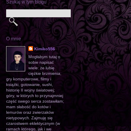
Szukaj w tym blogu
O mnie
Kimiko556
Mogłabym tutaj o
sobie napisać
wiele: że lubię
ciężkie brzmienia,
gry komputerowe, filmy i
książki, gotowanie, sushi,
historię II wojny światowej;
góry, w których to przynajmniej
część swego serca zostawiłam;
mam słabość do kotów i
lemurów oraz zwierzaków
nietypowych. Zajmuję się
czarostwem eklektycznym (w
ramach którego, jak i we