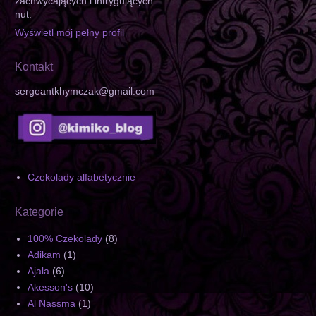
zachwycających i intrygujących
nut.
Wyświetl mój pełny profil
Kontakt
sergeantkhymczak@gmail.com
Czekolady alfabetycznie
Kategorie
100% Czekolady
(8)
Adikam
(1)
Ajala
(6)
Akesson's
(10)
Al Nassma
(1)