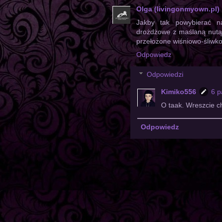
Olga (livingonmyown.pl)
Jakby tak powybierać na
drożdżowe z maślaną nutą
przełożone wiśniowo-śliwk
Odpowiedz
Odpowiedzi
Kimiko556
6 p
O taak. Wreszcie ch
Odpowiedz