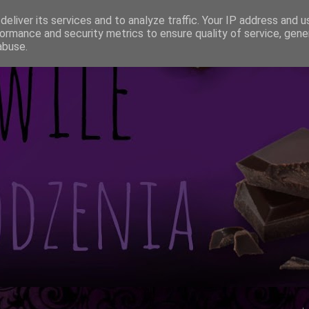
eliver its services and to analyze traffic. Your IP address and 
ormance and security metrics to ensure quality of service, gen
abuse.