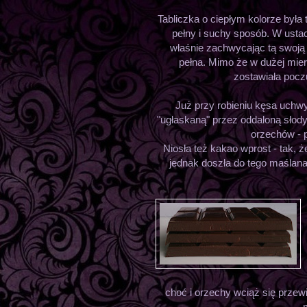
Tabliczka o ciepłym kolorze była 
pełny i suchy sposób. W ustac
właśnie zachwycając tą swoją
pełna. Mimo że w dużej mier
zostawiała pocz
Już przy robieniu kęsa uchw
"ugłaskaną" przez oddaloną słody
orzechów - 
Niosła też kakao wprost - tak
jednak doszła do tego maślana
choć i orzechy wciąż się przew