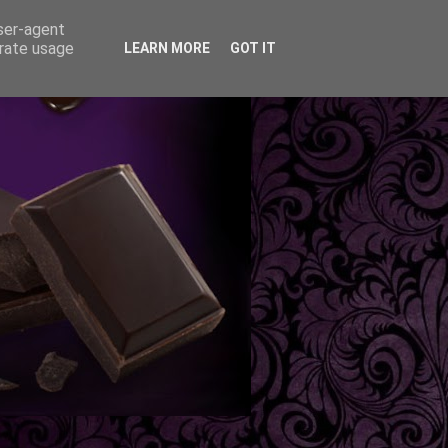
user-agent
erate usage
LEARN MORE
GOT IT