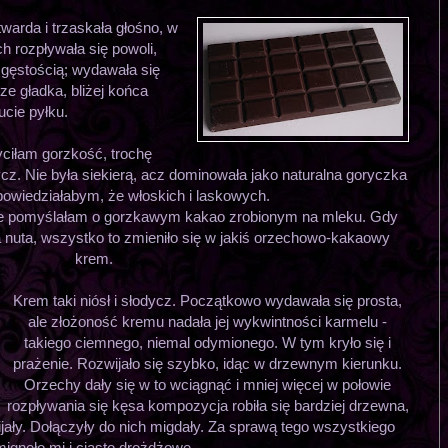
twarda i trzaskała głośno, w
h rozpływała się powoli,
 gęstością; wydawała się
ze gładka, bliżej końca
ucie pyłku.
yciłam gorzkość, trochę
cz. Nie była siekierą, acz dominowała jako naturalna goryczka
powiedziałabym, że włoskich i laskowych.
, że pomyślałam o gorzkawym kakao zrobionym na mleku. Gdy
 nuta, wszystko to zmieniło się w jakiś orzechowo-kakaowy
krem.
Krem taki niósł i słodycz. Początkowo wydawała się prosta,
ale złożoność kremu nadała jej wykwintności karmelu -
takiego ciemnego, niemal odymionego. W tym kryło się i
prażenie. Rozwijało się szybko, idąc w drzewnym kierunku.
Orzechy dały się w to wciągnąć i mniej więcej w połowie
rozpływania się kęsa kompozycja robiła się bardziej drzewna,
ijały. Dołączyły do nich migdały. Za sprawą tego wszystkiego
mignęło mi i ciasto drożdżowe.