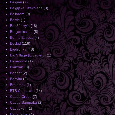
Belgian
(7)
Belgijska Czekolada
(3)
Bellarom
(9)
Belvie
(1)
Ben&Jerry's
(18)
Benjamissimo
(5)
Benns Ethicoa
(4)
Beskid
(116)
Biedronka
(48)
Bio Village (E.Leclerc)
(1)
Birkengold
(1)
Blanxart
(8)
Bonnat
(2)
Bonvita
(2)
Brainmax
(1)
BTB Chocolate
(14)
Cacao Crudo
(7)
Cacao Sampaka
(2)
Cacaoken
(1)
Cacaosuyo
(4)