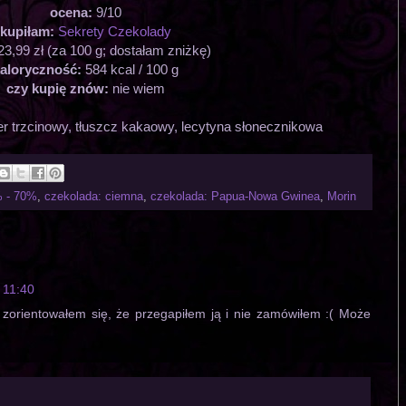
ocena:
9/10
kupiłam:
Sekrety Czekolady
23,99 zł (za 100 g; dostałam zniżkę)
aloryczność:
584 kcal / 100 g
czy kupię znów:
nie wiem
er trzcinowy, tłuszcz kakaowy, lecytyna słonecznikowa
% - 70%
,
czekolada: ciemna
,
czekolada: Papua-Nowa Gwinea
,
Morin
 11:40
, zorientowałem się, że przegapiłem ją i nie zamówiłem :( Może