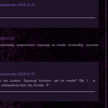
aździernika 2018 21:27
018 13:29
czekoladę, wspominam szparagi na maśle, brukselkę, suszone
aździernika 2018 21:27
o nie czułam. Szparagi kocham, ale na maśle? Ble. I... w
 zestawienia bym nie chciała. :P