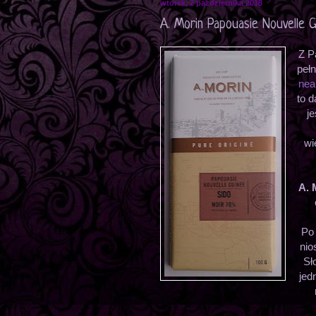
wtorek, 2 października 2018
A. Morin Papouasie Nouvelle 
Z P
peł
nea
to d
j
wi
A. 
Po
nio
Sł
jed