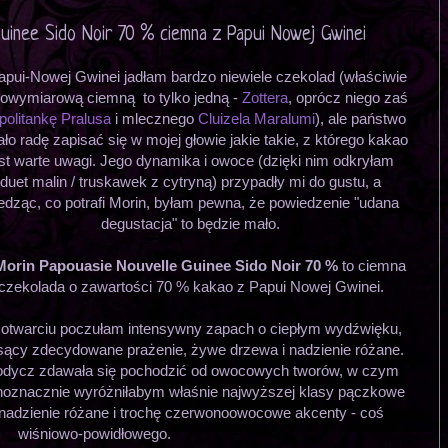
Guinee Sido Noir 70 % ciemna z Papui Nowej Gwinei
apui-Nowej Gwinei jadłam bardzo niewiele czekolad (właściwie
nowymiarową ciemną to tylko jedną -
Zottera
, oprócz niego zaś
politankę Pralusa
i mlecznego
Cluizela Maralumi
), ale państwo
ało radę zapisać się w mojej głowie jakie takie, z którego kakao
est warte uwagi. Jego dynamika i owoce (dzięki nim odkryłam
duet malin / truskawek z cytryną) przypadły mi do gustu, a
edząc, co potrafi Morin, byłam pewna, że powiedzenie "udana
degustacja" to będzie mało.
Morin Papouasie Nouvelle Guinee Sido Noir 70 %
to ciemna
czekolada o zawartości 70 % kakao z Papui Nowej Gwinei.
 otwarciu poczułam intensywny zapach o ciepłym wydźwięku,
sący zdecydowane prażenie, żywe drzewa i nadzienie różane.
odycz zdawała się pochodzić od owocowych tworów, w czym
noznacznie wyróżniłabym właśnie najwyższej klasy pączkowe
nadzienie różane i trochę czerwonoowocowe akcenty - coś
wiśniowo-powidłowego.