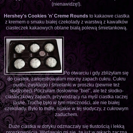
(nienawidzę!).
Hershey's Cookies ’n’ Creme Rounds
to kakaowe ciastka
z kremem o smaku białej czekolady z warstwą z kawałków
ciasteczek kakaowych oblane białą polewą śmietankową.
Po otwarciu i gdy zbliżyłam się
do ciastek, zarejestrowałam mocny zapach cukru. Cukru
pudru, zwykłego i śmietanki w proszku (pewnie też
słodzonej). Poczułam dosłownie "biel", ale też słodko-
ciasteczkowy zapach, przywodzący na myśl ciastka raczej
jasne. Trochę było w tym mleczności, ale nie białej
czekolady. Było to mdłe, nijakie w tej słodyczy, z cukrowym
zaduchem.
Duże ciastka w dotyku odznaczały się tłustością i lekką
proszkowością. Wydawało mi się, że już w rękach zaczną