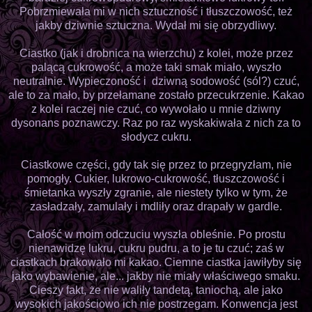
Pobrzmiewała mi w nich sztuczność i tłuszczowość, też
jakby dziwnie sztuczna. Wydał mi się obrzydliwy.
Ciastko (jak i drobnica na wierzchu) z kolei, może przez
palącą cukrowość, a może taki smak miało, wyszło
neutralnie. Wypieczoność i dziwną sodowość (sól?) czuć,
ale to za mało, by przełamane zostało przecukrzenie. Kakao
z kolei raczej nie czuć, co wywołało u mnie dziwny
dysonans poznawczy. Raz po raz wyskakiwała z nich za to
słodycz cukru.
Ciastkowe części, gdy tak się przez to przegryzłam, nie
pomogły. Cukier, lukrowo-cukrowość, tłuszczowość i
śmietanka wyszły zgranie, ale niestety tylko w tym, że
zasładzały, zamulały i mdliły oraz drapały w gardle.
Całość w moim odczuciu wyszła obleśnie. Po prostu
nienawidzę lukru, cukru pudru, a to je tu czuć; zaś w
ciastkach brakowało mi kakao. Ciemne ciastka jawiłyby się
jako wybawienie, ale... jakby nie miały właściwego smaku.
Cieszy fakt, że nie waliły tandetą, taniochą, ale jako
wysokich jakościowo ich nie postrzegam. Konwencja jest