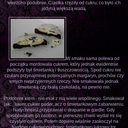
wierzchu podobnie. Ciastka rzęziły od cukru, co było ich
jedyną większą wadą.
W smaku sama polewa od
początku mordowała cukrem, który jednak ewidentnie
podszyty był śmietanką i tłuszczowością. Spod cukru nie
czułam przynajmniej potencjalnych margaryn, prochów czy
innych nieprzyjemnych rzeczy. Nie smakowała jednak
śmietanką czy białą czekoladą, na pewno nie.
Podobnie krem - nie miał z nią wiele wspólnego. Smakował
jak... lukier, cukier puder, acz o śmietankowym zabarwieniu.
Natychmiast przyprawiał o drapanie w gardle. Gdy
spróbowałam go osobno, w pierwszej chwili wydał mi się
czystym cukrem. Potem dopiero właśnie zaskoczył na
bardziej cukrowopudrowy, śmietankowo lukrowy tor.