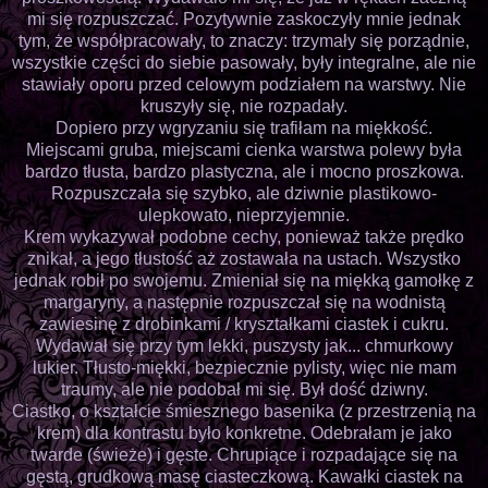
mi się rozpuszczać. Pozytywnie zaskoczyły mnie jednak
tym, że współpracowały, to znaczy: trzymały się porządnie,
wszystkie części do siebie pasowały, były integralne, ale nie
stawiały oporu przed celowym podziałem na warstwy. Nie
kruszyły się, nie rozpadały.
Dopiero przy wgryzaniu się trafiłam na miękkość.
Miejscami gruba, miejscami cienka warstwa polewy była
bardzo tłusta, bardzo plastyczna, ale i mocno proszkowa.
Rozpuszczała się szybko, ale dziwnie plastikowo-
ulepkowato, nieprzyjemnie.
Krem wykazywał podobne cechy, ponieważ także prędko
znikał, a jego tłustość aż zostawała na ustach. Wszystko
jednak robił po swojemu. Zmieniał się na miękką gamołkę z
margaryny, a następnie rozpuszczał się na wodnistą
zawiesinę z drobinkami / kryształkami ciastek i cukru.
Wydawał się przy tym lekki, puszysty jak... chmurkowy
lukier. Tłusto-miękki, bezpiecznie pylisty, więc nie mam
traumy, ale nie podobał mi się. Był dość dziwny.
Ciastko, o kształcie śmiesznego basenika (z przestrzenią na
krem) dla kontrastu było konkretne. Odebrałam je jako
twarde (świeże) i gęste. Chrupiące i rozpadające się na
gęstą, grudkową masę ciasteczkową. Kawałki ciastek na