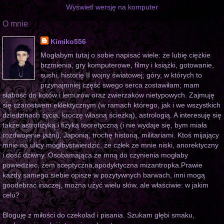
Wyświetl wersję na komputer
O mnie
Kimiko556
Mogłabym tutaj o sobie napisać wiele: że lubię ciężkie
brzmienia, gry komputerowe, filmy i książki, gotowanie,
sushi, historię II wojny światowej; góry, w których to
przynajmniej część swego serca zostawiłam; mam
słabość do kotów i lemurów oraz zwierzaków nietypowych. Zajmuję
się czarostwem eklektycznym (w ramach którego, jak i we wszystkich
dziedzinach życia, kroczę własną ścieżką), astrologią. A interesuję się
także astrofizyką i fizyką teoretyczną (i nie wydaje się, bym miała
rozdwojenie jaźni), Japonią, trochę historią, militariami. Ktoś mijający
mnie na ulicy mógłbystwierdzić, że człek ze mnie niski, anorektyczny
i dość dziwny. Osobamająca ze mną do czynienia mogłaby
powiedzieć, żem sceptyczna,apodyktyczna mizantropka.Prawie
każdy samego siebie opisze w pozytywnych barwach, inni mogą
goodebrać inaczej, można użyć wielu słów, ale właściwie: w jakim
celu?
Bloguję z miłości do czekolad i pisania. Szukam głębi smaku,