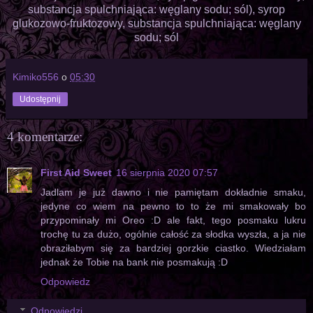
substancja spulchniająca: węglany sodu; sól), syrop
glukozowo-fruktozowy, substancja spulchniająca: węglany
sodu; sól
Kimiko556
o
05:30
Udostępnij
4 komentarze:
First Aid Sweet
16 sierpnia 2020 07:57
Jadlam je już dawno i nie pamiętam dokładnie smaku,
jedyne co wiem na pewno to to że mi smakowały bo
przypominały mi Oreo :D ale fakt, tego posmaku lukru
trochę tu za dużo, ogólnie całość za słodka wyszła, a ja nie
obraziłabym się za bardziej gorzkie ciastko. Wiedziałam
jednak że Tobie na bank nie posmakują :D
Odpowiedz
Odpowiedzi