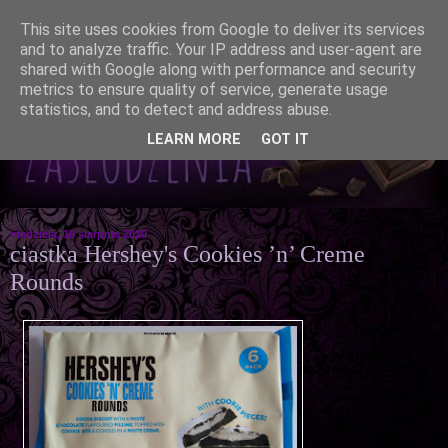
This site uses cookies from Google to deliver its services
and to analyze traffic. Your IP address and user-agent are
shared with Google along with performance and security
metrics to ensure quality of service, generate usage
statistics, and to detect and address abuse.
LEARN MORE
GOT IT
niedziela, 16 sierpnia 2020
ciastka Hershey's Cookies ’n’ Creme
Rounds