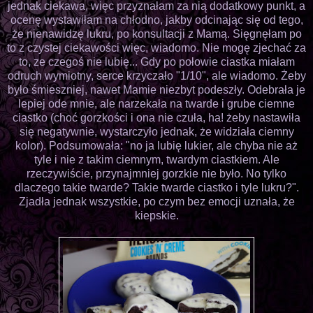
jednak ciekawa, więc przyznałam za nią dodatkowy punkt, a
ocenę wystawiłam na chłodno, jakby odcinając się od tego,
że nienawidzę lukru, po konsultacji z Mamą. Sięgnęłam po
to z czystej ciekawości więc, wiadomo. Nie mogę zjechać za
to, ze czegoś nie lubię... Gdy po połowie ciastka miałam
odruch wymiotny, serce krzyczało "1/10", ale wiadomo. Żeby
było śmieszniej, nawet Mamie niezbyt podeszły. Odebrała je
lepiej ode mnie, ale narzekała na twarde i grube ciemne
ciastko (choć gorzkości i ona nie czuła, ha! żeby nastawiła
się negatywnie, wystarczyło jednak, że widziała ciemny
kolor). Podsumowała: "no ja lubię lukier, ale chyba nie aż
tyle i nie z takim ciemnym, twardym ciastkiem. Ale
rzeczywiście, przynajmniej gorzkie nie było. No tylko
dlaczego takie twarde? Takie twarde ciastko i tyle lukru?".
Zjadła jednak wszystkie, po czym bez emocji uznała, że
kiepskie.