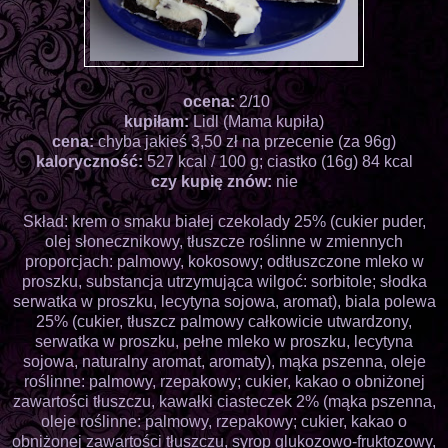
ocena:
2/10
kupiłam:
Lidl (Mama kupiła)
cena:
chyba jakieś 3,50 zł na przecenie (za 96g)
kaloryczność:
527 kcal / 100 g; ciastko (16g) 84 kcal
czy kupię znów:
nie
Skład: krem o smaku białej czekolady 25% (cukier puder,
olej słonecznikowy, tłuszcze roślinne w zmiennych
proporcjach: palmowy, kokosowy; odtłuszczone mleko w
proszku, substancja utrzymująca wilgoć: sorbitole; słodka
serwatka w proszku, lecytyna sojowa, aromat), biala polewa
25% (cukier, tłuszcz palmowy całkowicie utwardzony,
serwatka w proszku, pełne mleko w proszku, lecytyna
sojowa, naturalny aromat, aromaty), mąka pszenna, oleje
roślinne: palmowy, rzepakowy; cukier, kakao o obniżonej
zawartości tłuszczu, kawałki ciasteczek 2% (mąka pszenna,
oleje roślinne: palmowy, rzepakowy; cukier, kakao o
obniżonej zawartości tłuszczu, syrop glukozowo-fruktozowy,