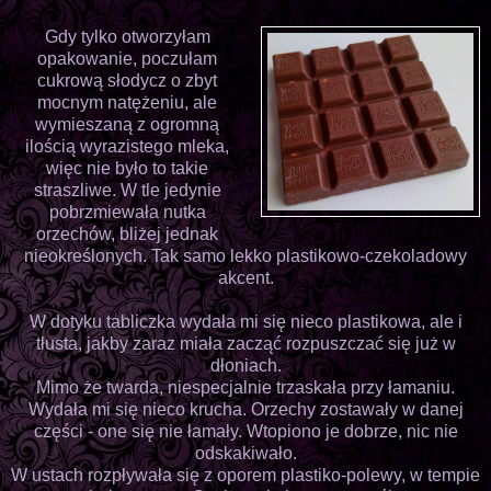
Gdy tylko otworzyłam
opakowanie, poczułam
cukrową słodycz o zbyt
mocnym natężeniu, ale
wymieszaną z ogromną
ilością wyrazistego mleka,
więc nie było to takie
straszliwe. W tle jedynie
pobrzmiewała nutka
orzechów, bliżej jednak
nieokreślonych. Tak samo lekko plastikowo-czekoladowy
akcent.
W dotyku tabliczka wydała mi się nieco plastikowa, ale i
tłusta, jakby zaraz miała zacząć rozpuszczać się już w
dłoniach.
Mimo że twarda, niespecjalnie trzaskała przy łamaniu.
Wydała mi się nieco krucha. Orzechy zostawały w danej
części - one się nie łamały. Wtopiono je dobrze, nic nie
odskakiwało.
W ustach rozpływała się z oporem plastiko-polewy, w tempie