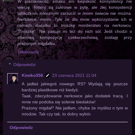
W plastikowość smaku ani kiepskość konsystencji nie
wierzę. Rittery są cukrowe w pytę, ale złej konsystencji
tabliczkom mlecznym zarzucić w moim świecie nie można.
Nerkowce, mmm. Tyle że dla mnie wykorzystanie ich w
ramach dodatku to troszkę morderstwo na nerkowcu.
"Troszkę". Nie pasuje mi też do nich sól. Jeśli chodzi o
ritterową kompozycję czekorzechową, zostaję przy
prażonym migdałku.
Odpowiedz
Odpowiedzi
Kimiko556
23 czerwca 2021 11:04
A jadłaś jakiegoś nowego RS? Wydają się jeszcze
bardziej plastikowe niż kiedyś.
Taak, zdecydowanie nerkowce jako dodatek tracą. I
mnie nie podoba się solenie biedaków!
Prażony migdał? Nie jadłam, chyba że myślisz o tym w
miodzie. Tak czy tak, to dobry wybór.
Odpowiedz