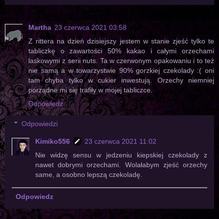
Martha
23 czerwca 2021 03:58
Z rittera na dzień dzisiejszy jestem w stanie zjeść tylko te
tabliczkę o zawartości 50% kakao i całymi orzechami
laskowymi z serii nuts. Ta w czerwonym opakowaniu i to też
nie samą a w towarzystwie 90% gorzkiej czekolady :( oni
tam chyba tylko w cukier inwestują. Orzechy niemniej
porządne mi się trafiły w mojej tabliczce.
Odpowiedz
Odpowiedzi
Kimiko556
23 czerwca 2021 11:02
Nie widzę sensu w jedzeniu kiepskiej czekolady z
nawet dobrymi orzechami. Wolałabym zjeść orzechy
same, a osobno lepszą czekoladę.
Odpowiedz