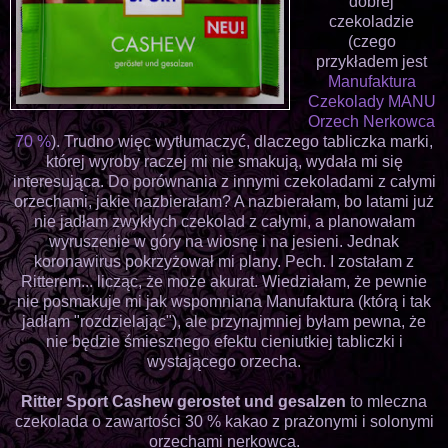
dobrej
czekoladzie
(czego
przykładem jest
Manufaktura
Czekolady MANU
Orzech Nerkowca
70 %
). Trudno więc wytłumaczyć, dlaczego tabliczka marki,
której wyroby raczej mi nie smakują, wydała mi się
interesująca. Do porównania z innymi czekoladami z całymi
orzechami, jakie nazbierałam? A nazbierałam, bo latami już
nie jadłam zwykłych czekolad z całymi, a planowałam
wyruszenie w góry na wiosnę i na jesieni. Jednak
koronawirus pokrzyżował mi plany. Pech. I zostałam z
Ritterem... licząc, że może akurat. Wiedziałam, że pewnie
nie posmakuje mi jak wspomniana Manufaktura (którą i tak
jadłam "rozdzielając"), ale przynajmniej byłam pewna, że
nie będzie śmiesznego efektu cieniutkiej tabliczki i
wystającego orzecha.
Ritter Sport Cashew gerostet und gesalzen
to mleczna
czekolada o zawartości 30 % kakao z prażonymi i solonymi
orzechami nerkowca.