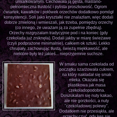
umiarkowanym. Cechowała ją gęsta, maślano-
pełnomleczna tłustość i pylista proszkowość. Ogrom
ćwiartek, kawałków i połówek orzechów dodatkowo pomógł
konsystencji. Soli jako kryształki nie znalazłam, więc dodali
dobrze zmieloną i wmieszali, jak trzeba, pomiędzy orzechy
(co innego, że uważam ją za zupełnie zbędną).
Orzechy rozgryzałam tradycyjnie pod i na koniec (gdy
czekolada już zniknęła). Dodali jakby w miarę świeżawe
(czyli podprażone minimalnie), całkiem ok sztuki. Lekko
chrupały, zachowując tłustą, świeżą miękkawość, ale
niektóre były też jakieś... nieprzyjemnie suchsze.
W smaku sama czekolada od
początku szarżowała cukrem,
na który nakładał się smak
mleka. Okazała się
plastikowa jak masa
czekoladopodobna.
Doszukałam się nuty kakao,
ale nie gorzkości, a nuty
"czekoladowej polewy".
Dodatkiem nie przesiąkła, ale
orzechy czuć, gdy kęs się