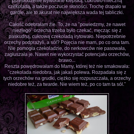
przesłodzenie wywołane kiepską, cukrowo-mleczną
czekoladą, a także poczucie słoności. Trochę drapało w
gardle, ale to akurat nie największa wada tej tabliczki.
Całość odebrałam źle. To, że na "powiedzmy, że nawet
niezłego" orzecha trzeba było czekać, męcząc się z
paskudną, cukrową czekoladą irytowało. Niepotrzebnie
orzechy podprażyli, a sól? Pojęcia nie mam, po co ona tam.
Nie pomogła czekoladzie, do nerkowców nie pasowała,
zagłuszała je. Nawet nie wykorzystać potencjału orzechów,
brawo...
Reszta powędrowałam do Mamy, której też nie smakowała:
"czekolada niedobra, jak jakaś polewa. Rozpadała się z
tych orzechów na grudki, ciężko się rozpuszczała, a orzechy
niedobre też, za twarde. Nie wiem też, po co tam ta sól."