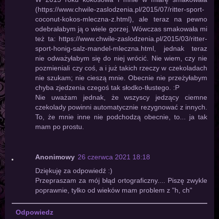
(https://www.chwile-zaslodzenia.pl/2015/07/ritter-sport-
coconut-kokos-mleczna-z.html), ale teraz na pewno
odebrałabym ją o wiele gorzej. Wówczas smakowała mi
też ta: https://www.chwile-zaslodzenia.pl/2015/03/ritter-
sport-honig-salz-mandel-mleczna.html, jednak teraz
nie odważyłabym się do niej wrócić. Nie wiem, czy nie
pozmieniali czy coś, a i już takich rzeczy w czekoladach
nie szukam; nie cieszą mnie. Obecnie nie przeżyłabym
chyba zjedzenia czegoś tak słodko-tłustego. :P
Nie uważam jednak, że wszyscy jedzący ciemne
czekolady powinni automatycznie rezygnować z innych.
To, że mnie inne nie podchodzą obecnie, to... ja tak
mam po prostu.
Anonimowy
26 czerwca 2021 18:18
Dziękuję za odpowiedź :)
Przepraszam za mój błąd ortograficzny.... Piszę zwykle
poprawnie, tylko od wieków mam problem z "h, ch"
Odpowiedz