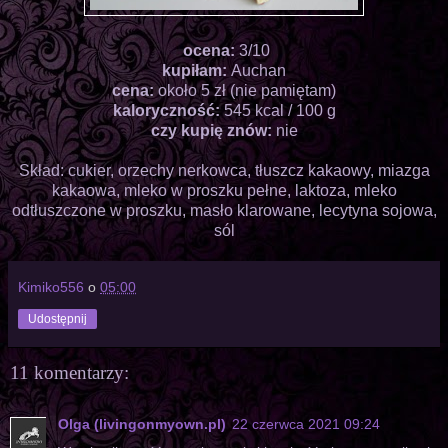
ocena:
3/10
kupiłam:
Auchan
cena:
około 5 zł (nie pamiętam)
kaloryczność:
545 kcal / 100 g
czy kupię znów:
nie
Skład: cukier, orzechy nerkowca, tłuszcz kakaowy, miazga
kakaowa, mleko w proszku pełne, laktoza, mleko
odtłuszczone w proszku, masło klarowane, lecytyna sojowa,
sól
Kimiko556
o
05:00
Udostępnij
11 komentarzy:
Olga (livingonmyown.pl)
22 czerwca 2021 09:24