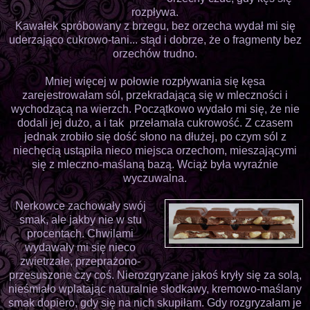
rozpływa.
Kawałek spróbowany z brzegu, bez orzecha wydał mi się
uderzająco cukrowo-tani... stąd i dobrze, że o fragmenty bez
orzechów trudno.
Mniej więcej w połowie rozpływania się kęsa
zarejestrowałam sól, przekradającą się w mleczności i
wychodzącą na wierzch. Początkowo wydało mi się, że nie
dodali jej dużo, a i tak przełamała cukrowość. Z czasem
jednak zrobiło się dość słono na dłużej, po czym sól z
niechęcią ustąpiła nieco miejsca orzechom, mieszającymi
się z mleczno-maślaną bazą. Wciąż była wyraźnie
wyczuwalna.
Nerkowce zachowały swój
smak, ale jakby nie w stu
procentach. Chwilami
wydawały mi się nieco
zwietrzałe, przeprażono-
przesuszone czy coś. Nierozgryzane jakoś kryły się za solą,
nieśmiało wplatając naturalnie słodkawy, kremowo-maślany
smak dopiero, gdy się na nich skupiłam. Gdy rozgryzałam je