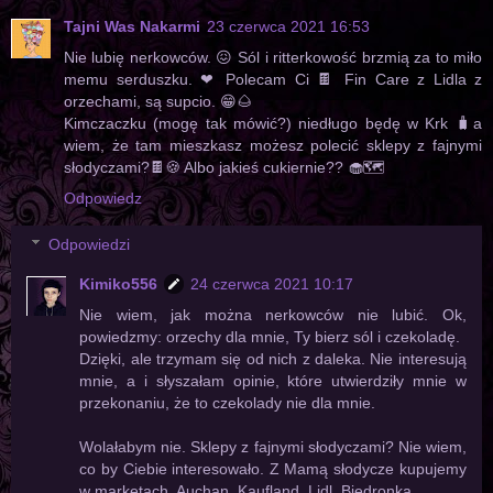
Tajni Was Nakarmi
23 czerwca 2021 16:53
Nie lubię nerkowców. 😖 Sól i ritterkowość brzmią za to miło
memu serduszku. ❤ Polecam Ci 🍫 Fin Care z Lidla z
orzechami, są supcio. 😁🌰
Kimczaczku (mogę tak mówić?) niedługo będę w Krk 🧳a
wiem, że tam mieszkasz możesz polecić sklepy z fajnymi
słodyczami?🍫🍪 Albo jakieś cukiernie?? 🧁🗺
Odpowiedz
Odpowiedzi
Kimiko556
24 czerwca 2021 10:17
Nie wiem, jak można nerkowców nie lubić. Ok,
powiedzmy: orzechy dla mnie, Ty bierz sól i czekoladę.
Dzięki, ale trzymam się od nich z daleka. Nie interesują
mnie, a i słyszałam opinie, które utwierdziły mnie w
przekonaniu, że to czekolady nie dla mnie.
Wolałabym nie. Sklepy z fajnymi słodyczami? Nie wiem,
co by Ciebie interesowało. Z Mamą słodycze kupujemy
w marketach. Auchan, Kaufland, Lidl, Biedronka...