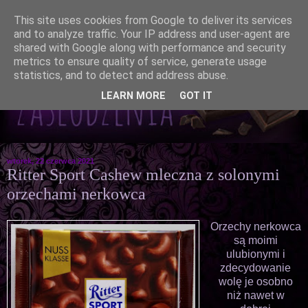
This site uses cookies from Google to deliver its services
and to analyze traffic. Your IP address and user-agent are
shared with Google along with performance and security
metrics to ensure quality of service, generate usage
statistics, and to detect and address abuse.
LEARN MORE
GOT IT
wtorek, 22 czerwca 2021
Ritter Sport Cashew mleczna z solonymi
orzechami nerkowca
Orzechy nerkowca
są moimi
ulubionymi i
zdecydowanie
wolę je osobno
niż nawet w