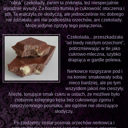
"obok" czekolady, zanim ta zniknęła, też niespecjalnie
wyraźnie wyszły. Za bardzo tłumiła je cukrowość otoczenia i
sól. Ta walczyła ze słodyczą, ale jednocześnie nic dobrego
nie zdziałała: ani nie podkreśliła orzechów, ani czekolady.
Może jedynie zgrzyty tego połączenia.
Czekolada... przeszkadzała
"od biedy niezłym orzechom",
pobrzmiewając w tle jako
cukrowo-mleczna, szybko
drapiąca w gardle polewa.
Nerkowce rozgryzane pod i
na koniec smakowały sobą
nieco bardziej, ale po tym
wszystkim jakoś nie cieszyły.
Niezłe, tonujące smak cukru w ustach, że możliwe było
zrobienie kolejnego kęsa bez cukrowego zgonu i
nieprzyjemnego posmaku, ale ogólnie nie obniżające
słodyczy.
Po zjedzeniu został posmak orzechów nerkowca i