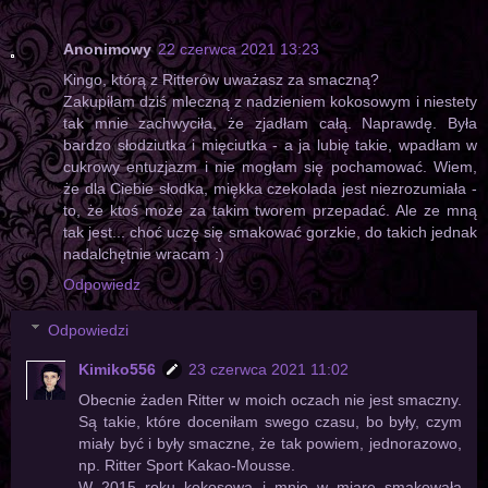
Anonimowy
22 czerwca 2021 13:23
Kingo, którą z Ritterów uważasz za smaczną?
Zakupiłam dziś mleczną z nadzieniem kokosowym i niestety
tak mnie zachwyciła, że zjadłam całą. Naprawdę. Była
bardzo słodziutka i mięciutka - a ja lubię takie, wpadłam w
cukrowy entuzjazm i nie mogłam się pochamować. Wiem,
że dla Ciebie słodka, miękka czekolada jest niezrozumiała -
to, że ktoś może za takim tworem przepadać. Ale ze mną
tak jest... choć uczę się smakować gorzkie, do takich jednak
nadalchętnie wracam :)
Odpowiedz
Odpowiedzi
Kimiko556
23 czerwca 2021 11:02
Obecnie żaden Ritter w moich oczach nie jest smaczny.
Są takie, które doceniłam swego czasu, bo były, czym
miały być i były smaczne, że tak powiem, jednorazowo,
np. Ritter Sport Kakao-Mousse.
W 2015 roku kokosowa i mnie w miarę smakowała