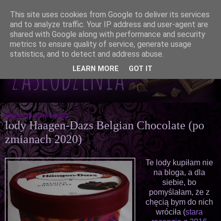
This site uses cookies from Google to deliver its services
and to analyze traffic. Your IP address and user-agent are
shared with Google along with performance and security
metrics to ensure quality of service, generate usage
statistics, and to detect and address abuse.
LEARN MORE
GOT IT
sobota, 26 czerwca 2021
lody Haagen-Dazs Belgian Chocolate (po
zmianach 2020)
Te lody kupiłam nie
na bloga, a dla
siebie, bo
pomyślałam, że z
chęcią bym do nich
wróciła (
stara