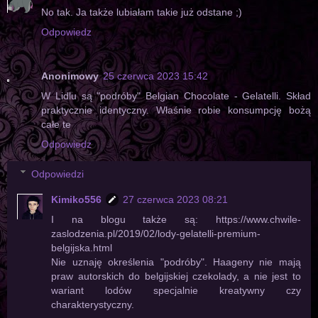
No tak. Ja także lubiałam takie już odstane ;)
Odpowiedz
Anonimowy
25 czerwca 2023 15:42
W Lidlu są "podróby" Belgian Chocolate - Gelatelli. Skład
praktycznie identyczny. Właśnie robie konsumpcję bożą
całe te
Odpowiedz
Odpowiedzi
Kimiko556
27 czerwca 2023 08:21
I na blogu także są: https://www.chwile-
zaslodzenia.pl/2019/02/lody-gelatelli-premium-
belgijska.html
Nie uznaję określenia "podróby". Haageny nie mają
praw autorskich do belgijskiej czekolady, a nie jest to
wariant lodów specjalnie kreatywny czy
charakterystyczny.