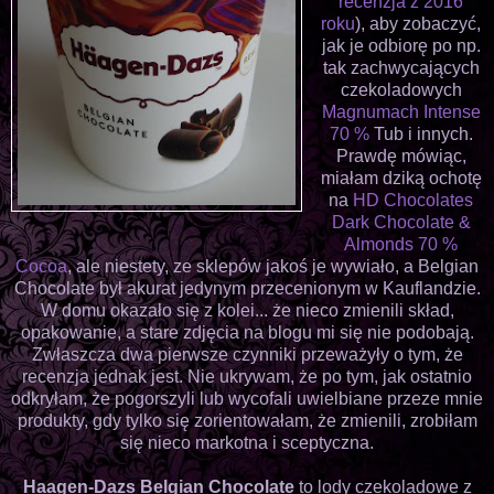
recenzja z 2016
roku
), aby zobaczyć,
jak je odbiorę po np.
tak zachwycających
czekoladowych
Magnumach Intense
70 %
Tub i innych.
Prawdę mówiąc,
miałam dziką ochotę
na
HD Chocolates
Dark Chocolate &
Almonds 70 %
Cocoa
, ale niestety, ze sklepów jakoś je wywiało, a Belgian
Chocolate był akurat jedynym przecenionym w Kauflandzie.
W domu okazało się z kolei... że nieco zmienili skład,
opakowanie, a stare zdjęcia na blogu mi się nie podobają.
Zwłaszcza dwa pierwsze czynniki przeważyły o tym, że
recenzja jednak jest. Nie ukrywam, że po tym, jak ostatnio
odkryłam, że pogorszyli lub wycofali uwielbiane przeze mnie
produkty, gdy tylko się zorientowałam, że zmienili, zrobiłam
się nieco markotna i sceptyczna.
Haagen-Dazs Belgian Chocolate
to lody czekoladowe z