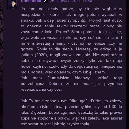
Kimiko556
26 czerwca 2021 11:36
Ja tam na składy patrzę, by się nie wrąbać w
niespodzianki, które i tak mogę potem wyłapać w
smaku. Jak widzę jakieś syropy itp., których jest dużo,
to obecnie sobie takimi rzeczami raczej głowy nie
zawracam z kolei. Po co? Skoro potem i tak to czuję,
więc wolę za wczasu zerknąć, czy coś się nie czai. I
mnie interesują zmiany - czy są na lepsze, czy na
gorsze. Robię to dla siebie. Uwierzę, że odkąd ja je
jadłam (2020), mogli znowu zmienić. Nie wyobrażam
sobie nie opisywać nowych rzeczy! Tylko że i tak moje
nowe, czyli np. czekolady do degustacji są mniejsze niż
moja norma, więc dojadam, czym lubię i znam.
Jak masz "tumiwisizm blogowy", widać tego
potrzebujesz. Dobrze, że nie masz już przymusu
recenzowania czy coś.
Jak Ty mnie znasz z tym "dłuuugo". :D Hm, to zależy,
ale średnio tyle, ile trwa przeciętny film, czyli od 1:30 do
jakiś 2 godzin. Lubię zgarniać łyżeczką to takie prawie
zupełnie stopione z boków, więc też zależy, jaka akurat
temperatura jest i jak się szybko topią.