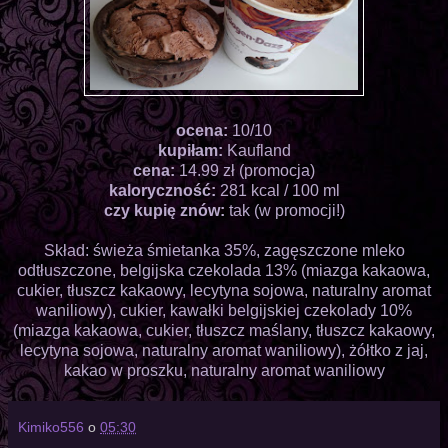
ocena:
10/10
kupiłam:
Kaufland
cena:
14.99 zł (promocja)
kaloryczność:
281 kcal / 100 ml
czy kupię znów:
tak (w promocji!)
Skład: świeża śmietanka 35%, zagęszczone mleko
odtłuszczone, belgijska czekolada 13% (miazga kakaowa,
cukier, tłuszcz kakaowy, lecytyna sojowa, naturalny aromat
waniliowy), cukier, kawałki belgijskiej czekolady 10%
(miazga kakaowa, cukier, tłuszcz maślany, tłuszcz kakaowy,
lecytyna sojowa, naturalny aromat waniliowy), żółtko z jaj,
kakao w proszku, naturalny aromat waniliowy
Kimiko556
o
05:30