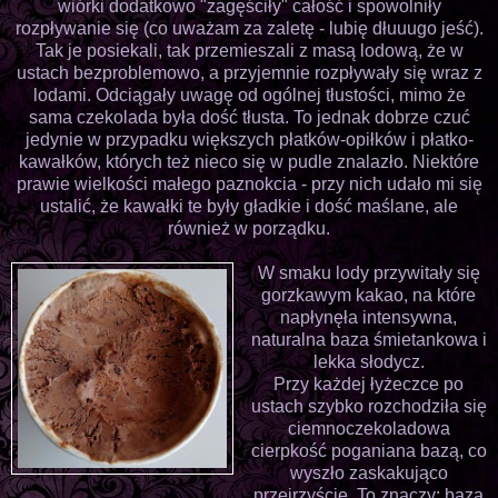
wiórki dodatkowo "zagęściły" całość i spowolniły
rozpływanie się (co uważam za zaletę - lubię dłuuugo jeść).
Tak je posiekali, tak przemieszali z masą lodową, że w
ustach bezproblemowo, a przyjemnie rozpływały się wraz z
lodami. Odciągały uwagę od ogólnej tłustości, mimo że
sama czekolada była dość tłusta. To jednak dobrze czuć
jedynie w przypadku większych płatków-opiłków i płatko-
kawałków, których też nieco się w pudle znalazło. Niektóre
prawie wielkości małego paznokcia - przy nich udało mi się
ustalić, że kawałki te były gładkie i dość maślane, ale
również w porządku.
W smaku lody przywitały się
gorzkawym kakao, na które
napłynęła intensywna,
naturalna baza śmietankowa i
lekka słodycz.
Przy każdej łyżeczce po
ustach szybko rozchodziła się
ciemnoczekoladowa
cierpkość poganiana bazą, co
wyszło zaskakująco
przejrzyście. To znaczy: baza