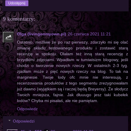
Udostępnij
9 komentarzy:
Olga (livingonmyown.pl)
26 czerwca 2021 11:21
Ostatnio, możliwe że po raz pierwszy, zdarzyło mi się olać
zmianę składu testowanego produktu i zostawić starą
recenzję w spokoju. Olałam też inną starą recenzję z
brzydkimi zdjęciami. Wpadłam w tumiwisizm blogowy, jeśli
chodzi o tworzenie nowych rzeczy. W ostatnich 2-3 tyg.
zjadłam może z pięć nowych rzeczy na blog. To tak na
marginesie. Twoje lody ofc mnie nie interesują, z
recenzowania produktów z tego segmentu zrezygnowałam
już dawno (wyjątkiem są i raczej będą Breyersy). Że słodycz
Twoich mniejsza, fajnie. Jak dłuuugo jesz taki kubełek
lodów? Chyba mi pisałaś, ale nie pamiętam.
Odpowiedz
Odpowiedzi