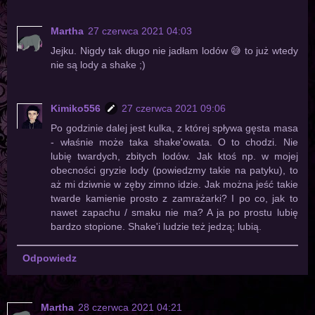
Martha
27 czerwca 2021 04:03
Jejku. Nigdy tak długo nie jadłam lodów 😅 to już wtedy
nie są lody a shake ;)
Kimiko556
27 czerwca 2021 09:06
Po godzinie dalej jest kulka, z której spływa gęsta masa
- właśnie może taka shake'owata. O to chodzi. Nie
lubię twardych, zbitych lodów. Jak ktoś np. w mojej
obecności gryzie lody (powiedzmy takie na patyku), to
aż mi dziwnie w zęby zimno idzie. Jak można jeść takie
twarde kamienie prosto z zamrażarki? I po co, jak to
nawet zapachu / smaku nie ma? A ja po prostu lubię
bardzo stopione. Shake'i ludzie też jedzą; lubią.
Odpowiedz
Martha
28 czerwca 2021 04:21