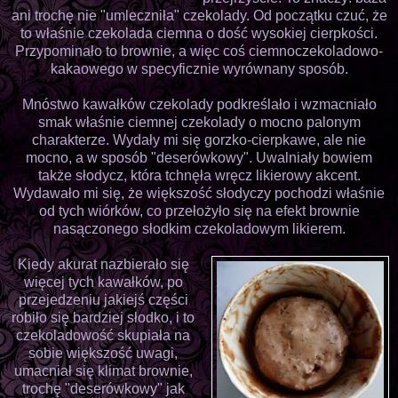
ani trochę nie "umleczniła" czekolady. Od początku czuć, że
to właśnie czekolada ciemna o dość wysokiej cierpkości.
Przypominało to brownie, a więc coś ciemnoczekoladowo-
kakaowego w specyficznie wyrównany sposób.
Mnóstwo kawałków czekolady podkreślało i wzmacniało
smak właśnie ciemnej czekolady o mocno palonym
charakterze. Wydały mi się gorzko-cierpkawe, ale nie
mocno, a w sposób "deserówkowy". Uwalniały bowiem
także słodycz, która tchnęła wręcz likierowy akcent.
Wydawało mi się, że większość słodyczy pochodzi właśnie
od tych wiórków, co przełożyło się na efekt brownie
nasączonego słodkim czekoladowym likierem.
Kiedy akurat nazbierało się
więcej tych kawałków, po
przejedzeniu jakiejś części
robiło się bardziej słodko, i to
czekoladowość skupiała na
sobie większość uwagi,
umacniał się klimat brownie,
trochę "deserówkowy" jak