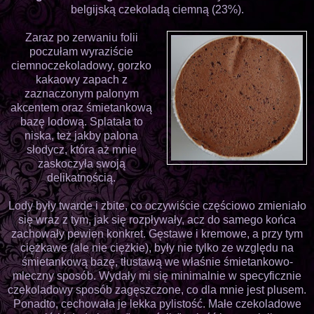
belgijską czekoladą ciemną (23%).
Zaraz po zerwaniu folii
poczułam wyraziście
ciemnoczekoladowy, gorzko
kakaowy zapach z
zaznaczonym palonym
akcentem oraz śmietankową
bazę lodową. Splatała to
niska, też jakby palona
słodycz, która aż mnie
zaskoczyła swoją
delikatnością.
Lody były twarde i zbite, co oczywiście częściowo zmieniało
się wraz z tym, jak się rozpływały, acz do samego końca
zachowały pewien konkret. Gęstawe i kremowe, a przy tym
ciężkawe (ale nie ciężkie), były nie tylko ze względu na
śmietankową bazę, tłustawą we właśnie śmietankowo-
mleczny sposób. Wydały mi się minimalnie w specyficznie
czekoladowy sposób zagęszczone, co dla mnie jest plusem.
Ponadto, cechowała je lekka pylistość. Małe czekoladowe