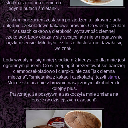
słodka czekolada ciemna o
jedynie nutach śmietanki.
Z takim poczuciem zostałam po zjedzeniu: jakbym zjadła
obłędnie czekoladowo-kakaowe brownie. Co więcej, czułam
w ustach kakaową cierpkość, wytrawność ciemnej
czekolady. Lody okazały się sycące, ale nie w negatywnie
ciężkim sensie. Miłe było też to, że tłustość nie dawała się
we znaki.
Lody wydały mi się mniej słodkie niż kiedyś, co dla mnie jest
ogromnym plusem. Co więcej, ogół prezentował się bardziej
ciemnoczekoladowo i cierpko, nie zaś "jak ciemna
mleczna", "śmietanka z kakao i czekoladą" (czyli
stare
).
Mocne skojarzenie z brownie nasączonym alkoholem to
kolejny plus.
Przyznaję, że pozytywnie zaskoczyła mnie zmiana na
lepsze (w dzisiejszych czasach!).