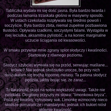
Tabliczka wydała mi się dość jasna. Była bardzo twarda i
podczas łamania trzaskała głośno w masywny sposób.
W ustach czekolada rozpływała się średnio powoli i
soczyście. Była bardzo zbita, niemal zupełnie pozbawiona
tłustości. Opływała rzadkimi, soczystymi falami. Wystąpiła w
niej leciutka, aksamitna pylistość, a na koniec marginalne
uczucie ściągania od kwasowości.
W smaku przywitał mnie zgrany splot słodyczy i kwaśności.
Startowały z równego poziomu.
Słodycz szybciej wyrwała się na przód, serwując maślane...
krówki? Nie jednak słodziutko urocze, bo przy nich
doszukałam się trochę topornej melasy. Ta palona słodycz
pędziła, jakby bojąc się, że zaraz...
To kwaśność skupi na sobie większość uwagi. Także nie
zwlekała. Do głowy przyszły mi słowa: "limonkowa bryza".
Polał się kwaśny, cytrusowy sok. Limonkę wzmocniły nieco
słodsze pomarańcze i mandarynki, jednak ich bukiet niósł
głównie kwaśność.