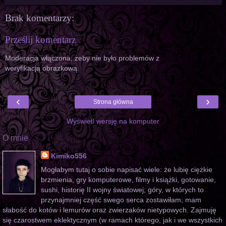
Brak komentarzy:
Prześlij komentarz
Moderacja włączona, żeby nie było problemów z
weryfikacją obrazkową.
‹
›
Strona główna
Wyświetl wersję na komputer
O mnie
Kimiko556
Mogłabym tutaj o sobie napisać wiele: że lubię ciężkie
brzmienia, gry komputerowe, filmy i książki, gotowanie,
sushi, historię II wojny światowej; góry, w których to
przynajmniej część swego serca zostawiłam; mam
słabość do kotów i lemurów oraz zwierzaków nietypowych. Zajmuję
się czarostwem eklektycznym (w ramach którego, jak i we wszystkich