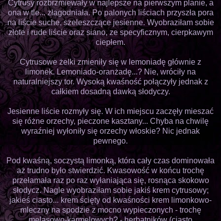
Cytrusy rozbrzmiewały w najlepsze na pierwszym planie, a
ona w tle... złagodniała. Po palonych liściach przyszła pora
na liście suche, szeleszczące jesienne. Wyobraziłam sobie
złote i rude liście oraz siano, ze specyficznym, cierpkawym
ciepłem.
Cytrusowe żelki zmieniły się w lemoniadę głównie z
limonek. Lemoniado-oranżadę...? Nie, wróciły na
naturalniejszy tor. Wysoką kwaśność połączyły jednak z
całkiem dosadną dawką słodyczy.
Jesienne liście rozmyły się. W ich miejscu zaczęły mieszać
się różne orzechy, pieczone kasztany... Chyba na chwilę
wyraźniej wyłoniły się orzechy włoskie? Nic jednak
pewnego.
Pod kwaśną, soczystą limonką, która cały czas dominowała
aż trudno było stwierdzić. Kwasowość w końcu trochę
przełamała raz po raz wyłaniająca się, rosnąca skokowo
słodycz. Nagle wyobraziłam sobie jakiś krem cytrusowy;
jakieś ciasto... krem ścięty od kwaśności krem limonkowo-
mleczny na spodzie z mocno wypieczonych - trochę
melasowo-karmelowych? - herbatników (ciasto