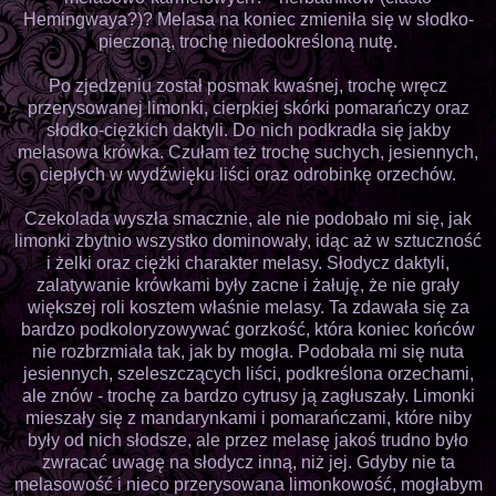
Hemingwaya?)? Melasa na koniec zmieniła się w słodko-
pieczoną, trochę niedookreśloną nutę.
Po zjedzeniu został posmak kwaśnej, trochę wręcz
przerysowanej limonki, cierpkiej skórki pomarańczy oraz
słodko-ciężkich daktyli. Do nich podkradła się jakby
melasowa krówka. Czułam też trochę suchych, jesiennych,
ciepłych w wydźwięku liści oraz odrobinkę orzechów.
Czekolada wyszła smacznie, ale nie podobało mi się, jak
limonki zbytnio wszystko dominowały, idąc aż w sztuczność
i żelki oraz ciężki charakter melasy. Słodycz daktyli,
zalatywanie krówkami były zacne i żałuję, że nie grały
większej roli kosztem właśnie melasy. Ta zdawała się za
bardzo podkoloryzowywać gorzkość, która koniec końców
nie rozbrzmiała tak, jak by mogła. Podobała mi się nuta
jesiennych, szeleszczących liści, podkreślona orzechami,
ale znów - trochę za bardzo cytrusy ją zagłuszały. Limonki
mieszały się z mandarynkami i pomarańczami, które niby
były od nich słodsze, ale przez melasę jakoś trudno było
zwracać uwagę na słodycz inną, niż jej. Gdyby nie ta
melasowość i nieco przerysowana limonkowość, mogłabym