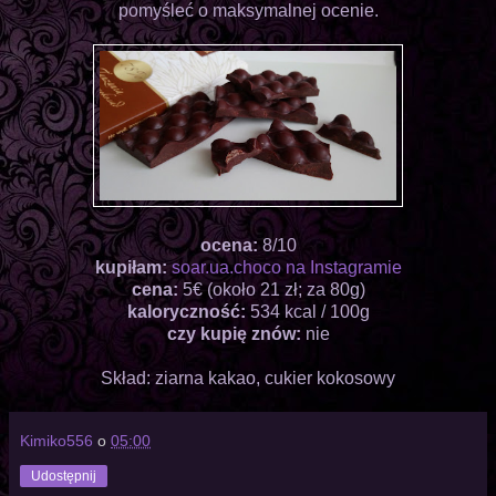
pomyśleć o maksymalnej ocenie.
ocena:
8/10
kupiłam:
soar.ua.choco na Instagramie
cena:
5€ (około 21 zł; za 80g)
kaloryczność:
534 kcal / 100g
czy kupię znów:
nie
Skład: ziarna kakao, cukier kokosowy
Kimiko556
o
05:00
Udostępnij