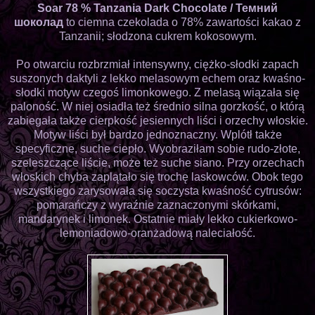
Soar 78 % Tanzania Dark Chocolate /
Темний
шоколад
to ciemna czekolada o 78% zawartości kakao z
Tanzanii; słodzona cukrem kokosowym.
Po otwarciu rozbrzmiał intensywny, ciężko-słodki zapach
suszonych daktyli z lekko melasowym echem oraz kwaśno-
słodki motyw czegoś limonkowego. Z melasą wiązała się
paloność. W niej osiadła też średnio silna gorzkość, o którą
zabiegała także cierpkość jesiennych liści i orzechy włoskie.
Motyw liści był bardzo jednoznaczny. Wplótł także
specyficzne, suche ciepło. Wyobraziłam sobie rudo-złote,
szeleszczące liście, może też suche siano. Przy orzechach
włoskich chyba zaplątało się trochę laskowców. Obok tego
wszystkiego zarysowała się soczysta kwaśność cytrusów:
pomarańczy z wyraźnie zaznaczonymi skórkami,
mandarynek i limonek. Ostatnie miały lekko cukierkowo-
lemoniadowo-oranżadową naleciałość.