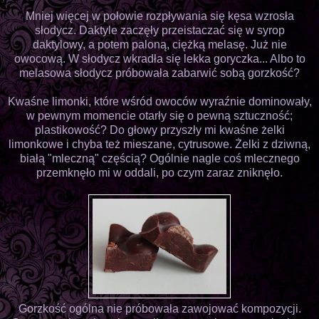
Mniej więcej w połowie rozpływania się kęsa wzrosła
słodycz. Daktyle zaczęły przeistaczać się w syrop
daktylowy, a potem paloną, ciężką melasę. Już nie
owocową. W słodycz wkradła się lekka goryczka... Albo to
melasowa słodycz próbowała zabarwić sobą gorzkość?
Kwaśne limonki, które wśród owoców wyraźnie dominowały,
w pewnym momencie otarły się o pewną sztuczność;
plastikowość? Do głowy przyszły mi kwaśne żelki
limonkowe i chyba też mieszane, cytrusowe. Żelki z dziwną,
białą "mleczną" częścią? Ogólnie nagle coś mlecznego
przemknęło mi w oddali, po czym zaraz zniknęło.
Gorzkość ogólna nie próbowała zawojować kompozycji.