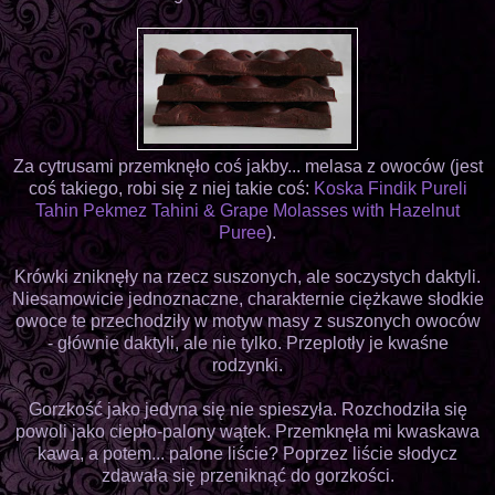
Za cytrusami przemknęło coś jakby... melasa z owoców (jest
coś takiego, robi się z niej takie coś:
Koska Findik Pureli
Tahin Pekmez Tahini & Grape Molasses with Hazelnut
Puree
).
Krówki zniknęły na rzecz suszonych, ale soczystych daktyli.
Niesamowicie jednoznaczne, charakternie ciężkawe słodkie
owoce te przechodziły w motyw masy z suszonych owoców
- głównie daktyli, ale nie tylko. Przeplotły je kwaśne
rodzynki.
Gorzkość jako jedyna się nie spieszyła. Rozchodziła się
powoli jako ciepło-palony wątek. Przemknęła mi kwaskawa
kawa, a potem... palone liście? Poprzez liście słodycz
zdawała się przeniknąć do gorzkości.