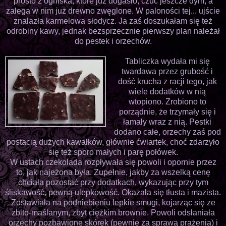
prosto z ogniska, które już dogasło, czuć jeszcze dym, a
zalega w nim już drewno zwęglone. W paloności tej... ujście
znalazła karmelowa słodycz. Ja zaś doszukałam się też
odrobiny kawy, jednak bezsprzecznie pierwszy plan należał
do pestek i orzechów.
Tabliczka wydała mi się
twardawa przez grubość i
dość krucha z racji tego, jak
wiele dodatków w nią
wtopiono. Zrobiono to
porządnie, że trzymały się i
łamały wraz z nią. Pestki
dodano całe, orzechy zaś pod
postacią dużych kawałków, głównie ćwiartek, choć zdarzyło
się też sporo małych i parę połówek.
W ustach czekolada rozpływała się powoli i opornie przez
to, jak najeżona była. Zupełnie, jakby za wszelką cenę
chciała pozostać przy dodatkach, wykazując przy tym
śliskawość, pewną ulepkowość. Okazała się tłusta i mazista.
Zostawiała na podniebieniu lepkie smugi, kojarząc się ze
zbito-maślanym, zbyt ciężkim brownie. Powoli odsłaniała
orzechy pozbawione skórek (pewnie za sprawą prażenia) i