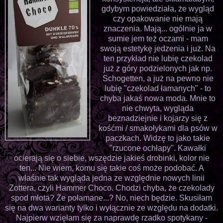
gdybym powiedziała, że wygląd
czy opakowanie nie mają
znaczenia. Mają... ogólnie ja w
sumie jem też oczami - mam
swoją estetykę jedzenia i już. Na
ten przykład nie lubię czekolad
już z góry podzielonych jak np.
Schogetten, a już na pewno nie
lubię "czekolad łamanych" - to
chyba jakaś nowa moda. Mnie to
nie chwyta, wygląda
beznadziejnie i kojarzy się z
kośćmi / smakołykami dla psów w
paczkach. Widzę to jako takie
"rzucone ochłapy". Kawałki
ocierają się o siebie, wszędzie jakieś drobinki, kolor nie
ten... Nie wiem, komu się takie coś może podobać. A
właśnie tak wygląda jedna ze względnie nowych linii
Zottera, czyli Hammer Choco. Chodzi chyba, że czekolady
spod młota? Że połamane...? No, niech będzie. Skusiłam
się na dwa warianty tylko i wyłącznie ze względu na dodatki.
Najpierw wzięłam się za naprawdę rzadko spotykany -