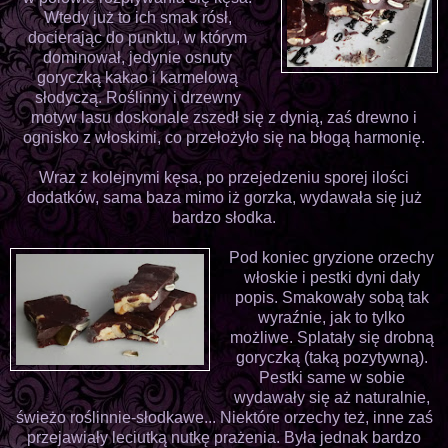
Wtedy już to ich smak rósł,
docierając do punktu, w którym
dominował, jedynie osnuty
goryczką kakao i karmelową
słodyczą. Roślinny i drzewny
motyw lasu doskonale zszedł się z dynią, zaś drewno i
ognisko z włoskimi, co przełożyło się na błogą harmonię.
Wraz z kolejnymi kęsa, po przejedzeniu sporej ilości
dodatków, sama baza mimo iż gorzka, wydawała się już
bardzo słodka.
Pod koniec gryzione orzechy
włoskie i pestki dyni dały
popis. Smakowały sobą tak
wyraźnie, jak to tylko
możliwe. Splatały się drobną
goryczką (taką pozytywną).
Pestki same w sobie
wydawały się aż naturalnie,
świeżo roślinnie-słodkawe... Niektóre orzechy też, inne zaś
przejawiały leciutką nutkę prażenia. Była jednak bardzo