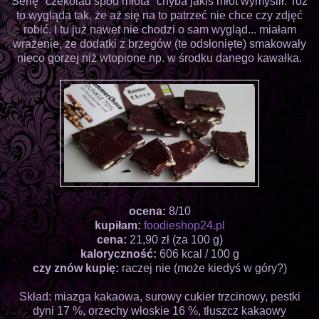
Serię "czekolad spod młota" chyba jakiś młot wymyślił. Toż
to wygląda tak, że aż się na to patrzeć nie chce czy zdjęć
robić. I tu już nawet nie chodzi o sam wygląd... miałam
wrażenie, że dodatki z brzegów (te odsłonięte) smakowały
nieco gorzej niż wtopione np. w środku danego kawałka.
ocena:
8/10
kupiłam:
foodieshop24.pl
cena:
21,90 zł (za 100 g)
kaloryczność:
606 kcal / 100 g
czy znów kupię:
raczej nie (może kiedyś w góry?)
Skład: miazga kakaowa, surowy cukier trzcinowy, pestki
dyni 17 %, orzechy włoskie 16 %, tłuszcz kakaowy