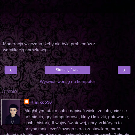
Moderacja włączona, żeby nie było problemów z
weryfikacją obrazkową.
‹
›
Strona główna
Wyświetl wersję na komputer
O mnie
Kimiko556
Mogłabym tutaj o sobie napisać wiele: że lubię ciężkie
brzmienia, gry komputerowe, filmy i książki, gotowanie,
sushi, historię II wojny światowej; góry, w których to
przynajmniej część swego serca zostawiłam; mam
słabość do kotów i lemurów oraz zwierzaków nietypowych. Zajmuję