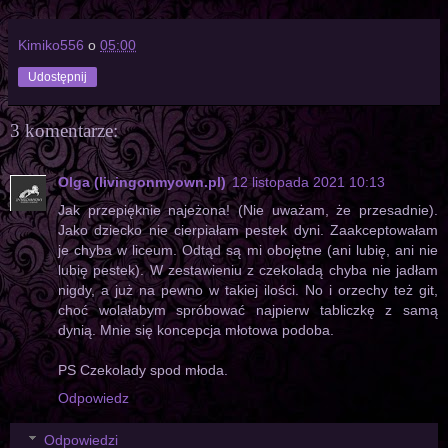
Kimiko556
o
05:00
Udostępnij
3 komentarze:
Olga (livingonmyown.pl)
12 listopada 2021 10:13
Jak przepięknie najeżona! (Nie uważam, że przesadnie).
Jako dziecko nie cierpiałam pestek dyni. Zaakceptowałam
je chyba w liceum. Odtąd są mi obojętne (ani lubię, ani nie
lubię pestek). W zestawieniu z czekoladą chyba nie jadłam
nigdy, a już na pewno w takiej ilości. No i orzechy też git,
choć wolałabym spróbować najpierw tabliczkę z samą
dynią. Mnie się koncepcja młotowa podoba.
PS Czekolady spod młoda.
Odpowiedz
Odpowiedzi