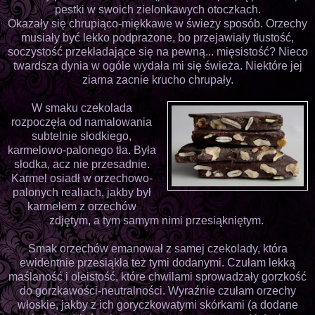
pestki w swoich zielonkawych otoczkach.
Okazały się chrupiąco-miękkawe w świeży sposób. Orzechy
musiały być lekko podprażone, bo przejawiały tłustość,
soczystość przekładające się na pewną... mięsistość? Nieco
twardsza dynia w ogóle wydała mi się świeża. Niektóre jej
ziarna zacnie krucho chrupały.
W smaku czekolada
rozpoczęła od namalowania
subtelnie słodkiego,
karmelowo-palonego tła. Była
słodka, acz nie przesadnie.
Karmel osiadł w orzechowo-
palonych realiach, jakby był
karmelem z orzechów
zdjętym, a tym samym nimi przesiąkniętym.
Smak orzechów emanował z samej czekolady, która
ewidentnie przesiąkła też tymi dodanymi. Czułam lekką
maślaność i oleistość, które chwilami sprowadzały gorzkość
do gorzkawości-neutralności. Wyraźnie czułam orzechy
włoskie, jakby z ich goryczkowatymi skórkami (a dodane