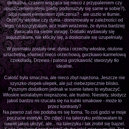
delikatna, czasem wiążąca się nieco z przypaleniem czy
upuszczeniem oleju (jakby podsmażyły się same w sobie?),
albo nawet elementem zjełczenia? - ale uszło w tłumie.
Orzechy włoskie czy dynia - dominowały w zależności od
tego, co rozgryzałam, acz mam wrażenie, że dynia bardziej
zwracała na siebie uwagę. Dodatki wydawały się
sojusznikami, nie kłóciły się, a doskonale się uzupełniały.
W posmaku zostały one: dynia i orzechy włoskie, otulone
szlachetną, również nieco orzechową, gorzkawo-karmelową
czekoladą. Drzewa i palona gorzkawość stworzyły tło
idealne.
Całość była smaczna, ale nieco zbyt najeżona. Jeszcze nie
szyszko-zlepek-ulepek, ale już niebezpiecznie blisko.
Pysznym dodatkom jednak w sumie łatwo to wybaczyć.
Włoskie wolałabym nieprażone, ale trudno. Niestety, słodycz
jakoś bardzo mi rzucała się na kubki smakowe - może to
przez kontrasty?
Na pewno zaś nie podoba mi się forma. To coś godzi w moje
poczucie estetyki. Do zdjęć i na talerzyku próbowałam to
nawet jakoś ułożyć, ale... na talerzyku i tak zrobił się bajzel.