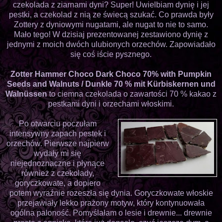
czekolada z ziarnami dyni? Super! Uwielbiam dynię i jej
pestki, a czekolad z nią ze świecą szukać. Co prawda były
Zottery z dyniowymi nugatami, ale nugat to nie to samo.
Mało tego! W dzisiaj prezentowanej zestawiono dynię z
jednymi z moich dwóch ulubionych orzechów. Zapowiadało
się coś iście pysznego.
Zotter Hammer Choco Dark Choco 70% with Pumpkin
Seeds and Walnuts / Dunkle 70 % mit Kürbiskernen und
Walnüssen
to ciemna czekolada o zawartości 70 % kakao z
pestkami dyni i orzechami włoskimi.
Po otwarciu poczułam
intensywny zapach pestek i
orzechów. Pierwsze najpierw
wydały mi się
niejednoznaczne i płynące
również z czekolady,
goryczkowate, a dopiero
potem wyraźnie rozeszła się dynia. Goryczkowate włoskie
przejawiały lekko prażony motyw, który kontynuowała
ogólna paloność. Pomyślałam o lesie i drewnie... drewnie