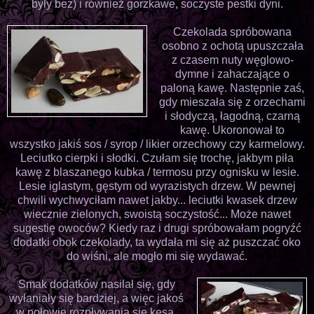
były bez) i również gorzkawe, soczyste pestki dyni.
Czekolada spróbowana
osobno z ochotą upuszczała
z czasem nuty węglowo-
dymne i zahaczające o
paloną kawę. Następnie zaś,
gdy mieszała się z orzechami
i słodyczą, łagodną, czarną
kawę. Ukoronował to
wszystko jakiś sos / syrop / likier orzechowy czy karmelowy.
Leciutko cierpki i słodki. Czułam się trochę, jakbym piła
kawę z blaszanego kubka / termosu przy ognisku w lesie.
Lesie iglastym, gęstym od wyrazistych drzew. W pewnej
chwili wychwyciłam nawet jakby... leciutki kwasek drzew
wiecznie zielonych, swoistą soczystość... Może nawet
sugestię owoców? Kiedy raz i drugi spróbowałam pogryźć
dodatki obok czekolady, ta wydała mi się aż puszczać oko
do wiśni, ale mogło mi się wydawać.
Smak dodatków nasilał się, gdy
wyłaniały się bardziej, a więc jakoś
w połowie rozpływania się kęsa.