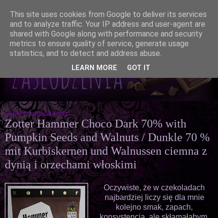
This site uses cookies from Google to deliver its services
and to analyze traffic. Your IP address and user-agent are
shared with Google along with performance and security
metrics to ensure quality of service, generate usage
statistics, and to detect and address abuse.
LEARN MORE
GOT IT
piątek, 12 listopada 2021
Zotter Hammer Choco Dark 70% with
Pumpkin Seeds and Walnuts / Dunkle 70 %
mit Kurbiskernen und Walnussen ciemna z
dynią i orzechami włoskimi
Oczywiste, że w czekoladach
najbardziej liczy się dla mnie
kolejno smak, zapach,
konsystencja, ale skłamałabym,