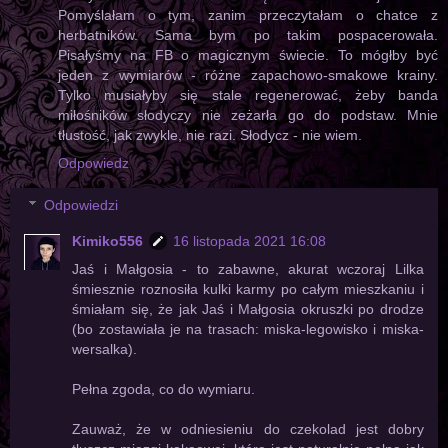
Pomyślałam o tym, zanim przeczytałam o chatce z
herbatników. Sama bym po takim pospacerowała.
Pisałyśmy na FB o magicznym świecie. To mógłby być
jeden z wymiarów - różne zapachowo-smakowe krainy.
Tylko musiałyby się stale regenerować, żeby banda
miłośników słodyczy nie zeżarła go do podstaw. Mnie
tłustość, jak zwykle, nie razi. Słodycz - nie wiem.
Odpowiedz
Odpowiedzi
Kimiko556
16 listopada 2021 16:08
Jaś i Małgosia - to zabawne, akurat wczoraj Lilka
śmiesznie roznosiła kulki karmy po całym mieszkaniu i
śmiałam się, że jak Jaś i Małgosia okruszki po drodze
(bo zostawiała je na trasach: miska-legowisko i miska-
wersalka).
Pełna zgoda, co do wymiaru.
Zauważ, że w odniesieniu do czekolad jest dobry