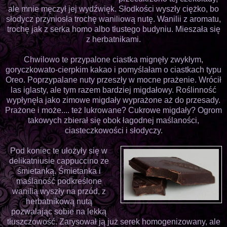
ale mnie męczył jej wydźwięk. Słodkości wyszły ciężko, bo
słodycz przyniosła trochę waniliową nutę. Wanilii z aromatu,
trochę jak z serka homo albo tłustego budyniu. Mieszała się
z herbatnikami.
Chwilowo te przypalone ciastka mignęły zwykłym,
goryczkowato-cierpkim kakao i pomyślałam o ciastkach typu
Oreo. Poprzypalane nuty przeszły w mocne prażenie. Wrócił
las iglasty, ale tym razem bardziej migdałowy. Roślinność
wypłynęła jako zimowe migdały wyprażone aż do przesady.
Prażone i może.... też lukrowane? Cukrowe migdały? Ogrom
takowych zbierał się obok łagodnej maślaności,
ciasteczkowości i słodyczy.
Pod koniec te ułożyły się w
delikatniusie cappuccino ze
śmietanką. Śmietanka i
maślaność podkreślone
wanilią wyszły na przód, z
herbatnikową nutą
pozwalając sobie na lekką
tłuszczowość. Zarysował ją już serek homogenizowany, ale