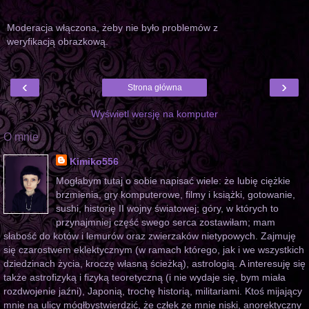
Moderacja włączona, żeby nie było problemów z
weryfikacją obrazkową.
‹
›
Strona główna
Wyświetl wersję na komputer
O mnie
Kimiko556
Mogłabym tutaj o sobie napisać wiele: że lubię ciężkie
brzmienia, gry komputerowe, filmy i książki, gotowanie,
sushi, historię II wojny światowej; góry, w których to
przynajmniej część swego serca zostawiłam; mam
słabość do kotów i lemurów oraz zwierzaków nietypowych. Zajmuję
się czarostwem eklektycznym (w ramach którego, jak i we wszystkich
dziedzinach życia, kroczę własną ścieżką), astrologią. A interesuję się
także astrofizyką i fizyką teoretyczną (i nie wydaje się, bym miała
rozdwojenie jaźni), Japonią, trochę historią, militariami. Ktoś mijający
mnie na ulicy mógłbystwierdzić, że człek ze mnie niski, anorektyczny