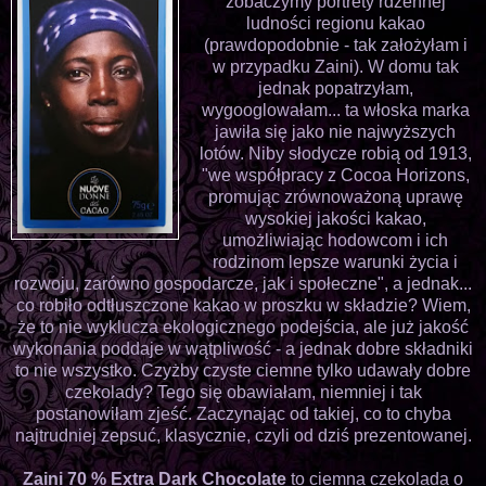
zobaczymy portrety rdzennej
ludności regionu kakao
(prawdopodobnie - tak założyłam i
w przypadku Zaini). W domu tak
jednak popatrzyłam,
wygooglowałam... ta włoska marka
jawiła się jako nie najwyższych
lotów. Niby słodycze robią od 1913,
"we współpracy z Cocoa Horizons,
promując zrównoważoną uprawę
wysokiej jakości kakao,
umożliwiając hodowcom i ich
rodzinom lepsze warunki życia i
rozwoju, zarówno gospodarcze, jak i społeczne", a jednak...
co robiło odtłuszczone kakao w proszku w składzie? Wiem,
że to nie wyklucza ekologicznego podejścia, ale już jakość
wykonania poddaje w wątpliwość - a jednak dobre składniki
to nie wszystko. Czyżby czyste ciemne tylko udawały dobre
czekolady? Tego się obawiałam, niemniej i tak
postanowiłam zjeść. Zaczynając od takiej, co to chyba
najtrudniej zepsuć, klasycznie, czyli od dziś prezentowanej.
Zaini 70 % Extra Dark Chocolate
to ciemna czekolada o