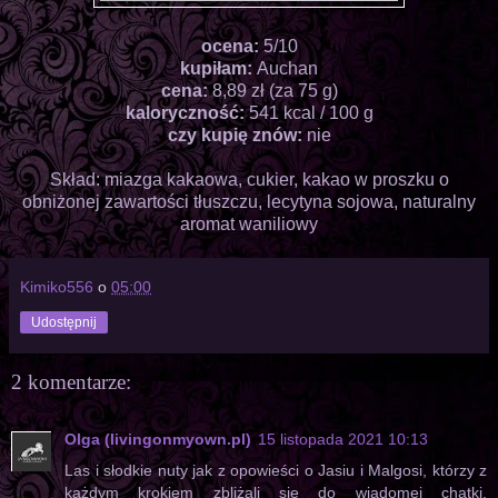
ocena:
5/10
kupiłam:
Auchan
cena:
8,89 zł (za 75 g)
kaloryczność:
541 kcal / 100 g
czy kupię znów:
nie
Skład: miazga kakaowa, cukier, kakao w proszku o
obniżonej zawartości tłuszczu, lecytyna sojowa, naturalny
aromat waniliowy
Kimiko556
o
05:00
Udostępnij
2 komentarze:
Olga (livingonmyown.pl)
15 listopada 2021 10:13
Las i słodkie nuty jak z opowieści o Jasiu i Malgosi, którzy z
każdym krokiem zbliżali się do wiadomej chatki.