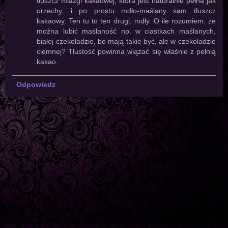
tłuszcz miazgi kakaowej, która jest naturalnie pełna jak
orzechy, i po prostu mdło-maślany sam tłuszcz
kakaowy. Ten tu to ten drugi, mdły. O ile rozumiem, że
można lubić maślaność np. w ciastkach maślanych,
białej czekoladzie, bo mają takie być, ale w czekoladzie
ciemnej? Tłustość powinna wiązać się właśnie z pełnią
kakao.
Odpowiedz