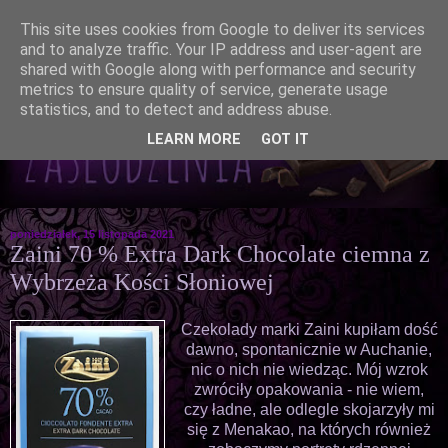
This site uses cookies from Google to deliver its services
and to analyze traffic. Your IP address and user-agent are
shared with Google along with performance and security
metrics to ensure quality of service, generate usage
statistics, and to detect and address abuse.
LEARN MORE
GOT IT
poniedziałek, 15 listopada 2021
Zaini 70 % Extra Dark Chocolate ciemna z
Wybrzeża Kości Słoniowej
Czekolady marki Zaini kupiłam dość
dawno, spontanicznie w Auchanie,
nic o nich nie wiedząc. Mój wzrok
zwróciły opakowania - nie wiem,
czy ładne, ale odlegle skojarzyły mi
się z Menakao, na których również