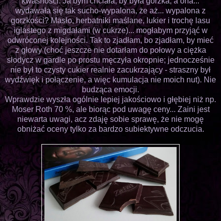
kwaśności. Ja bym chciała, by była gorzka, a ona...
wydawała się tak sucho-wypalona, że aż... wypalona z
gorzkości? Masło, herbatniki maślane, lukier i trochę lasu
iglastego z migdałami (w cukrze)... mogłabym przyjąć w
odwróconej kolejności. Tak to zjadłam, bo zjadłam, by mieć
z głowy (choć jeszcze nie dotarłam do połowy a ciężka
słodycz w gardle po prostu męczyła okropnie; jednocześnie
nie był to czysty cukier realnie zacukrzający - straszny był
wydźwięk i połączenie, a więc kumulacja nie moich nut). Nie
budząca emocji.
Wprawdzie wyszła ogólnie lepiej jakościowo i głębiej niż np.
Moser Roth 70 %, ale biorąc pod uwagę ceny... Zaini jest
niewarta uwagi, acz zdaję sobie sprawę, że nie mogę
obniżać oceny tylko za bardzo subiektywne odczucia.