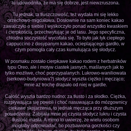
tu udowodniła, że ma się dobrze, jest niewzruszona.
Tu jednak, ta tłuszczowość, też wydała mi się lekko
orzechowo-migdałowa. Dosłownie na sam koniec kakao
zawalczyło o siebie i wyskoczyło ponad wszystko kwaskiem
i cierpkością, przechwytując je od lasu. Jego specyficzna,
chłodna soczystość wycofała się. To było jak łyk ciepłego
cappuccino z dosypanym kakao, ocieplającego gardło, w
czym pomogła cały czas kumulująca się słodycz.
W posmaku zostało cierpkawe kakao rodem z herbatników
typu Oreo, ale i motyw ciastek jasnych, maślanych jak to
tylko możliwe, choć poprzypalanych. Lukrowo-waniliowata
(serkowo-budyniowa?) słodycz wyszła ciężko i męcząco;
mnie aż trochę drapało od niej w gardle.
Całość wyszła bardzo nudno; za tłusto i za słodko. Ciężka,
rozpływająca się powoli i choć nasuwająca do mózgownicy
ciekawe skojarzenia, to jednak męcząca przy dłuższym
posiedzeniu. Zabijała mnie jej czysta słodycz lukru i czysta
tłustość masła. A mimo to uwierzę, że wielu osobom
mogłaby odpowiadać, bo pozbawiona gorzkości czy