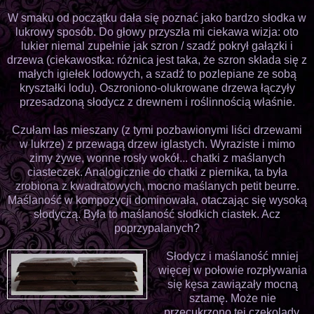
W smaku od początku dała się poznać jako bardzo słodka w
lukrowy sposób. Do głowy przyszła mi ciekawa wizja: oto
lukier niemal zupełnie jak szron / szadź pokrył gałązki i
drzewa (ciekawostka: różnica jest taka, że szron składa się z
małych igiełek lodowych, a szadź to pozlepiane ze sobą
kryształki lodu). Oszroniono-olukrowane drzewa łączyły
przesadzoną słodycz z drewnem i roślinnością właśnie.
Czułam las mieszany (z tymi pozbawionymi liści drzewami
w lukrze) z przewagą drzew iglastych. Wyraziste i mimo
zimy żywe, wonne rosły wokół... chatki z maślanych
ciasteczek. Analogicznie do chatki z piernika, ta była
zrobiona z kwadratowych, mocno maślanych petit beurre.
Maślaność w kompozycji dominowała, otaczając się wysoką
słodyczą. Była to maślaność słodkich ciastek. Acz
poprzypalanych?
Słodycz i maślaność mniej
więcej w połowie rozpływania
się kęsa zawiązały mocną
sztamę. Może nie
przecukrzono tej czekolady,