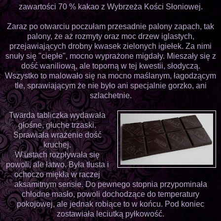
zawartości 70 % kakao z Wybrzeża Kości Słoniowej.
Zaraz po otwarciu poczułam przesadnie palony zapach, tak
palony, że aż rozmyty oraz moc drzew iglastych,
przejawiających drobny kwasek zielonych igiełek. Za nimi
snuły się "ciepłe", mocno wyprażone migdały. Mieszały się z
dość waniliową, ale toporną w tej kwestii, słodyczą.
Wszystko to malowało się na mocno maślanym, łagodzącym
tle, sprawiającym że nie było ani specjalnie gorzko, ani
szlachetnie.
Twarda tabliczka wydawała
głośne, głuche trzaski.
Sprawiała wrażenie dość
kruchej.
W ustach rozpływała się
powoli, ale łatwo. Była tłusta i
ochoczo miękła w raczej
aksamitnym sensie. Do pewnego stopnia przypominała
chłodne masło, powoli dochodzące do temperatury
pokojowej, ale jednak robiące to w końcu. Pod koniec
zostawiała leciutką pyłkowość.