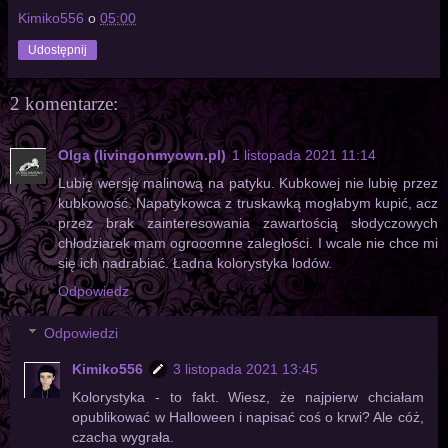
Kimiko556
o
05:00
Udostępnij
2 komentarze:
Olga (livingonmyown.pl)
1 listopada 2021 11:14
Lubię wersję malinową na patyku. Kubkowej nie lubię przez
kubkowość. Napatykowca z truskawką mogłabym kupić, acz
przez brak zainteresowania zawartością słodyczowych
chłodziarek mam ogrooomne zaległości. I wcale nie chce mi
się ich nadrabiać. Ładna kolorystyka lodów.
Odpowiedz
Odpowiedzi
Kimiko556
3 listopada 2021 13:45
Kolorystyka - to fakt. Wiesz, że najpierw chciałam
opublikować w Halloween i napisać coś o krwi? Ale cóż,
czacha wygrała.