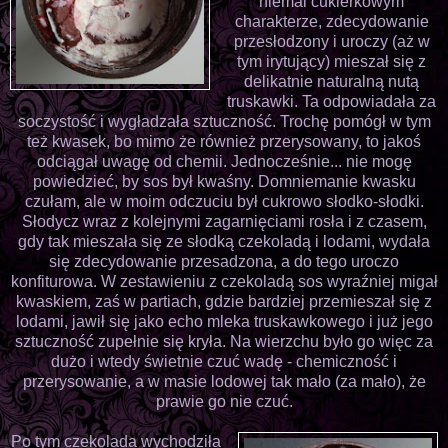
niemal cukierkowym
charakterze, zdecydowanie
przesłodzony i uroczy (aż w
tym irytujący) mieszał się z
delikatnie naturalną nutą
truskawki. Ta odpowiadała za
soczystość i wygładzała sztuczność. Trochę pomógł w tym
też kwasek, bo mimo że również przerysowany, to jakoś
odciągał uwagę od chemii. Jednocześnie... nie mogę
powiedzieć, by sos był kwaśny. Domniemanie kwasku
czułam, ale w moim odczuciu był cukrowo słodko-słodki.
Słodycz wraz z kolejnymi zagarnięciami rosła i z czasem,
gdy tak mieszała się ze słodką czekoladą i lodami, wydała
się zdecydowanie przesadzona, a do tego uroczo
konfiturowa. W zestawieniu z czekoladą sos wyraźniej migał
kwaskiem, zaś w partiach, gdzie bardziej przemieszał się z
lodami, jawił się jako echo mleka truskawkowego i już jego
sztuczność zupełnie się kryła. Na wierzchu było go więc za
dużo i wtedy świetnie czuć wadę - chemiczność i
przerysowanie, a w masie lodowej tak mało (za mało), że
prawie go nie czuć.
Po tym czekolada wychodziła