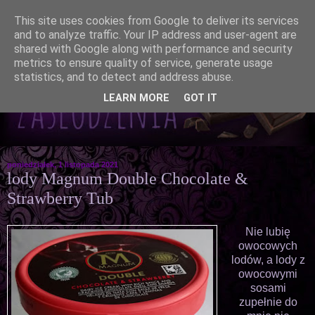
This site uses cookies from Google to deliver its services
and to analyze traffic. Your IP address and user-agent are
shared with Google along with performance and security
metrics to ensure quality of service, generate usage
statistics, and to detect and address abuse.
LEARN MORE
GOT IT
poniedziałek, 1 listopada 2021
lody Magnum Double Chocolate &
Strawberry Tub
Nie lubię
owocowych
lodów, a lody z
owocowymi
sosami
zupełnie do