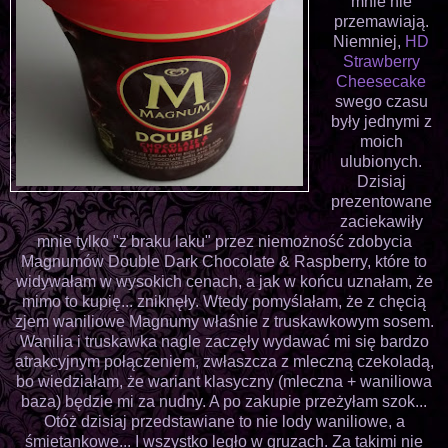
mnie nie
przemawiają.
Niemniej,
HD
Strawberry
Cheesecake
swego czasu
były jednymi z
moich
ulubionych.
Dzisiaj
prezentowane
zaciekawiły
mnie tylko "z braku laku" przez niemożność zdobycia
Magnumów Double Dark Chocolate & Raspberry, które to
widywałam w wysokich cenach, a jak w końcu uznałam, że
mimo to kupię... zniknęły. Wtedy pomyślałam, że z chęcią
zjem waniliowe Magnumy właśnie z truskawkowym sosem.
Wanilia i truskawka nagle zaczęły wydawać mi się bardzo
atrakcyjnym połączeniem, zwłaszcza z mleczną czekoladą,
bo wiedziałam, że wariant klasyczny (mleczna + waniliowa
baza) będzie mi za nudny. A po zakupie przeżyłam szok...
Otóż dzisiaj przedstawiane to nie lody waniliowe, a
śmietankowe... I wszystko legło w gruzach. Za takimi nie