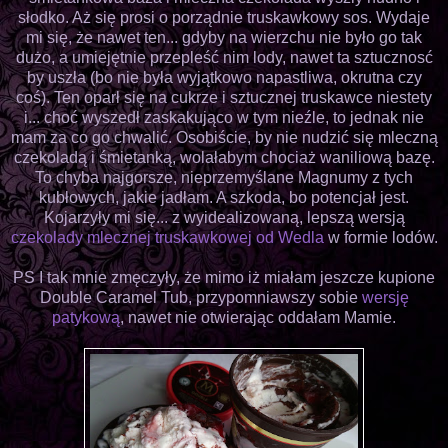
słodko. Aż się prosi o porządnie truskawkowy sos. Wydaje
mi się, że nawet ten... gdyby na wierzchu nie było go tak
dużo, a umiejętnie przepleść nim lody, nawet ta sztucznosć
by uszła (bo nie była wyjątkowo napastliwa, okrutna czy
coś). Ten oparł się na cukrze i sztucznej truskawce niestety
i... choć wyszedł zaskakująco w tym nieźle, to jednak nie
mam za co go chwalić. Osobiście, by nie nudzić się mleczną
czekoladą i śmietanką, wolałabym chociaż waniliową bazę.
To chyba najgorsze, nieprzemyślane Magnumy z tych
kubłowych, jakie jadłam. A szkoda, bo potencjał jest.
Kojarzyły mi się... z wyidealizowaną, lepszą wersją
czekolady mlecznej truskawkowej od Wedla
w formie lodów.
PS I tak mnie zmęczyły, że mimo iż miałam jeszcze kupione
Double Caramel Tub, przypomniawszy sobie
wersję
patykową
, nawet nie otwierając oddałam Mamie.