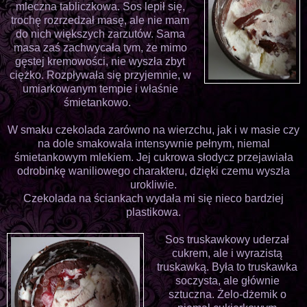
mleczna tabliczkowa. Sos lepił się,
trochę rozrzedzał masę, ale nie mam
do nich większych zarzutów. Sama
masa zaś zachwycała tym, że mimo
gęstej kremowości, nie wyszła zbyt
ciężko. Rozpływała się przyjemnie, w
umiarkowanym tempie i właśnie
śmietankowo.
W smaku czekolada zarówno na wierzchu, jak i w masie czy
na dole smakowała intensywnie pełnym, niemal
śmietankowym mlekiem. Jej cukrowa słodycz przejawiała
odrobinkę waniliowego charakteru, dzięki czemu wyszła
urokliwie.
Czekolada na ściankach wydała mi się nieco bardziej
plastikowa.
Sos truskawkowy uderzał
cukrem, ale i wyrazistą
truskawką. Była to truskawka
soczysta, ale głównie
sztuczna. Żelo-dżemik o