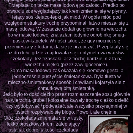
Przeplatał on także masę lodową po całości. Prędko po
otwarciu sos wyglądający jak krem zmieniał się w płynny,
lejący sos klejąco-lepki jak miód. W ogóle miód pod
względem struktury trochę przypominał; łatwo mieszał się z
masą lodową. W zasadzie dodali go głównie na wierzchu,
bo w masie lodowej znalazłam jedynie odrobinkę smug-
pasków-kapelek. W ilości takiej, że gdy mocniej się
przemieszały z lodami, da się je przeoczyć. Przeplatały się
aż do dołu, gdzie znajdowała się centymetrowa warstwa
czekolady. Też trzaskała, acz trochę bardziej niż ta na
wierzchu miękła (przez zawilgocenie?).
Sama masa lodowa zaś okazała się kremowo gęsta, a
jednocześnie puszyście śmietankowa. Była tłusta w
mleczno-śmietankowy sposób i chwilami kojarzyła się z
chmurkową bitą śmietanką.
Jeść było to dość ciężko przez rozmieszczenie sosu głównie
na wierzchu, grube i kolosalne kawały trochę ciężko dzielić
czy wydobywać / podważać, ale wszystko przynajmniej w
ustach rozpływało się błogo. Powoli, ale chętnie.
Otóż czekolada zmieniała się w tłusty,
lekko proszkowy krem, zalepiający
usta jak dobrej jakości czekolada