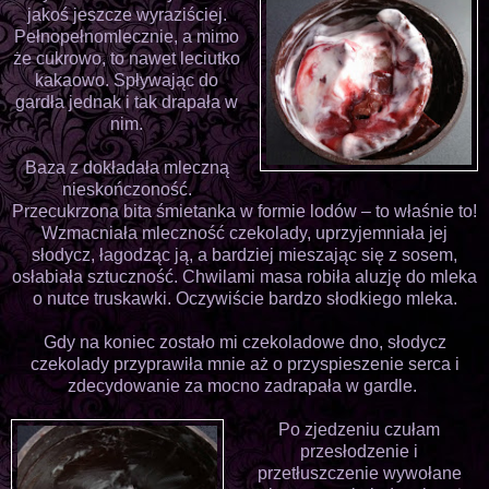
jakoś jeszcze wyraziściej.
Pełnopełnomlecznie, a mimo
że cukrowo, to nawet leciutko
kakaowo. Spływając do
gardła jednak i tak drapała w
nim.
Baza z dokładała mleczną
nieskończoność.
Przecukrzona bita śmietanka w formie lodów – to właśnie to!
Wzmacniała mleczność czekolady, uprzyjemniała jej
słodycz, łagodząc ją, a bardziej mieszając się z sosem,
osłabiała sztuczność. Chwilami masa robiła aluzję do mleka
o nutce truskawki. Oczywiście bardzo słodkiego mleka.
Gdy na koniec zostało mi czekoladowe dno, słodycz
czekolady przyprawiła mnie aż o przyspieszenie serca i
zdecydowanie za mocno zadrapała w gardle.
Po zjedzeniu czułam
przesłodzenie i
przetłuszczenie wywołane