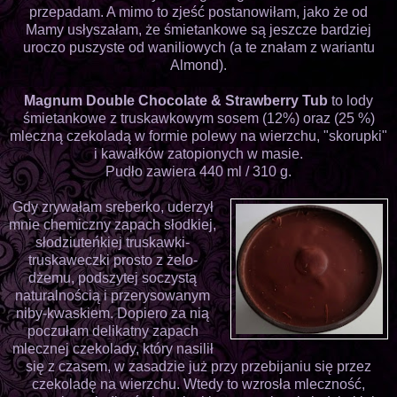
przepadam. A mimo to zjeść postanowiłam, jako że od
Mamy usłyszałam, że śmietankowe są jeszcze bardziej
uroczo puszyste od waniliowych (a te znałam z wariantu
Almond).
Magnum Double Chocolate & Strawberry Tub
to lody
śmietankowe z truskawkowym sosem (12%) oraz (25 %)
mleczną czekoladą w formie polewy na wierzchu, "skorupki"
i kawałków zatopionych w masie.
Pudło zawiera 440 ml / 310 g.
Gdy zrywałam sreberko, uderzył
mnie chemiczny zapach słodkiej,
słodziuteńkiej truskawki-
truskaweczki prosto z żelo-
dżemu, podszytej soczystą
naturalnością i przerysowanym
niby-kwaskiem. Dopiero za nią
poczułam delikatny zapach
mlecznej czekolady, który nasilił
się z czasem, w zasadzie już przy przebijaniu się przez
czekoladę na wierzchu. Wtedy to wzrosła mleczność,