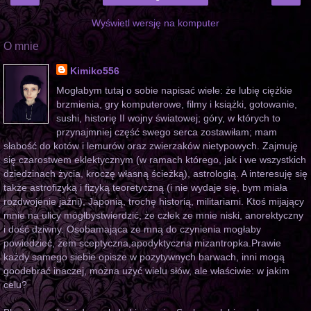
Wyświetl wersję na komputer
O mnie
Kimiko556
Mogłabym tutaj o sobie napisać wiele: że lubię ciężkie
brzmienia, gry komputerowe, filmy i książki, gotowanie,
sushi, historię II wojny światowej; góry, w których to
przynajmniej część swego serca zostawiłam; mam
słabość do kotów i lemurów oraz zwierzaków nietypowych. Zajmuję
się czarostwem eklektycznym (w ramach którego, jak i we wszystkich
dziedzinach życia, kroczę własną ścieżką), astrologią. A interesuję się
także astrofizyką i fizyką teoretyczną (i nie wydaje się, bym miała
rozdwojenie jaźni), Japonią, trochę historią, militariami. Ktoś mijający
mnie na ulicy mógłbystwierdzić, że człek ze mnie niski, anorektyczny
i dość dziwny. Osobamająca ze mną do czynienia mogłaby
powiedzieć, żem sceptyczna,apodyktyczna mizantropka.Prawie
każdy samego siebie opisze w pozytywnych barwach, inni mogą
goodebrać inaczej, można użyć wielu słów, ale właściwie: w jakim
celu?