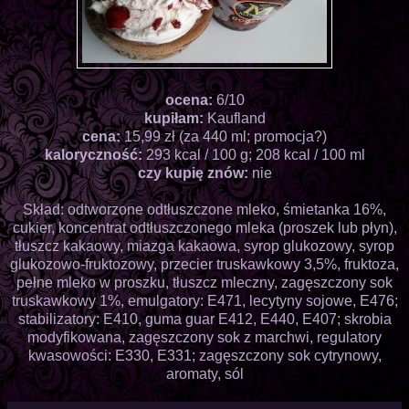
ocena:
6/10
kupiłam:
Kaufland
cena:
15,99 zł (za 440 ml; promocja?)
kaloryczność:
293 kcal / 100 g; 208 kcal / 100 ml
czy kupię znów:
nie
Skład: odtworzone odtłuszczone mleko, śmietanka 16%,
cukier, koncentrat odtłuszczonego mleka (proszek lub płyn),
tłuszcz kakaowy, miazga kakaowa, syrop glukozowy, syrop
glukozowo-fruktozowy, przecier truskawkowy 3,5%, fruktoza,
pełne mleko w proszku, tłuszcz mleczny, zagęszczony sok
truskawkowy 1%, emulgatory: E471, lecytyny sojowe, E476;
stabilizatory: E410, guma guar E412, E440, E407; skrobia
modyfikowana, zagęszczony sok z marchwi, regulatory
kwasowości: E330, E331; zagęszczony sok cytrynowy,
aromaty, sól