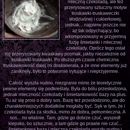
mleczną czekoladą, ale też
przerysowany sztuczny motyw
truskawki-truskaweczki
słodziaśnej i cukierkowej,
jednak... najpierw jeszcze nie
aż tak odpychający, bo
wkomponowany w przyjemną
fuzję śmietanki i mlecznej
czekolady. Oprócz tego ostał
się przerysowany kwaskawy posmak, jakby niezależnie od
truskawki-truskawki. Po dłuższym czasie chemiczna
truskawkowość dalej mi doskwierała, a że inne elementy już
zaniknęły, było to potwornie irytujące i nieprzyjemne.
Całość wyszła nudno, niezgranie mimo że teoretycznie
pewne elementy się podkreślały. Była do bólu przesłodzona,
jednak mleczność czekolady i śmietankowość bazy na plus.
Tu aż się prosi o dobry sos. Bazę też przesłodzono, ale do
charakterniejszych dodatków mogłaby być. Sęk w tym, że i
czekolada była za słodka, mimo że dobra, pełnomleczna. A
sos... no właśnie. Tam, gdzie go dobrze czuć, wyszedł
kiepsko, bo sztucznie, a tam gdzie go prawie nie czuć...
śmietankowa baza i mleczna czekolada wyszły nudno i