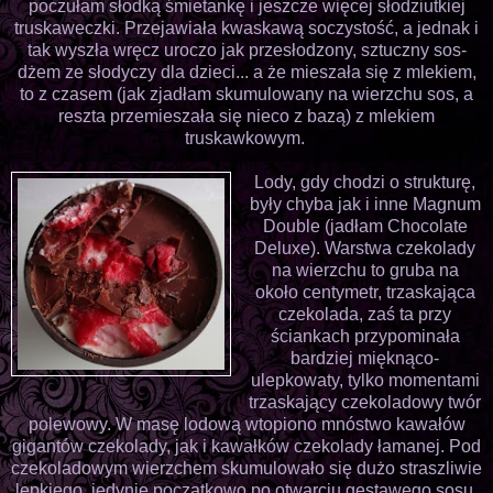
poczułam słodką śmietankę i jeszcze więcej słodziutkiej
truskaweczki. Przejawiała kwaskawą soczystość, a jednak i
tak wyszła wręcz uroczo jak przesłodzony, sztuczny sos-
dżem ze słodyczy dla dzieci... a że mieszała się z mlekiem,
to z czasem (jak zjadłam skumulowany na wierzchu sos, a
reszta przemieszała się nieco z bazą) z mlekiem
truskawkowym.
Lody, gdy chodzi o strukturę,
były chyba jak i inne Magnum
Double (jadłam Chocolate
Deluxe). Warstwa czekolady
na wierzchu to gruba na
około centymetr, trzaskająca
czekolada, zaś ta przy
ściankach przypominała
bardziej mięknąco-
ulepkowaty, tylko momentami
trzaskający czekoladowy twór
polewowy. W masę lodową wtopiono mnóstwo kawałów
gigantów czekolady, jak i kawałków czekolady łamanej. Pod
czekoladowym wierzchem skumulowało się dużo straszliwie
lepkiego, jedynie początkowo po otwarciu gęstawego sosu.