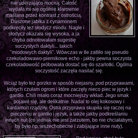
nie uderzająco mocną. Całość
wydała mi się ogólnie klarownie
maślana przez kontrast z ostrością.
Duszone jabłka z cynamonem
podkręciły też słodycz miodu. Nagle i
słodycz okazała się wysoka, a ja
chyba odnotowałam sugestię
soczystych daktyli... takich
"miodowych daktyli". Wówczas w tle zatliło się pseudo
czekoladowawo-piernikowe echo - jakby pewna soczysta
czekoladowość próbowała dostać się do szarlotki. Ogólna
soczystość zaczęła nasilać się.
Wciąż było też gorzko w sposób niejasny, pod przyprawami,
których czułam ogrom i które zaczęły nieco piec w język i
gardło. Chili miało coraz mocniejszy wkład. Jego smak
pojawił się, ale delikatnie. Nadal to olej kokosowy i
kardamon rządziły. Ostra przyprawa skupiła się raczej na
pieczeniu w gardło i język, a także jakby podkreślaniu
innych nut (co jednak nie jest zarzutem, bo nie chciałabym,
by było np. wszechobecne i zabijające inne nuty).