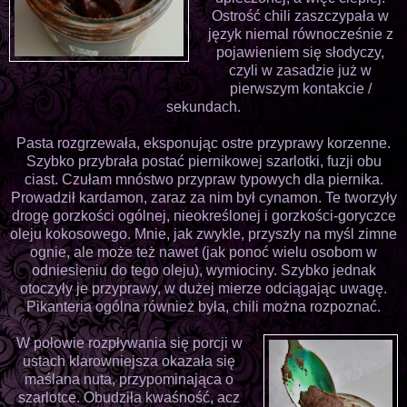
Ostrość chili zaszczypała w
język niemal równocześnie z
pojawieniem się słodyczy,
czyli w zasadzie już w
pierwszym kontakcie /
sekundach.
Pasta rozgrzewała, eksponując ostre przyprawy korzenne.
Szybko przybrała postać piernikowej szarlotki, fuzji obu
ciast. Czułam mnóstwo przypraw typowych dla piernika.
Prowadził kardamon, zaraz za nim był cynamon. Te tworzyły
drogę gorzkości ogólnej, nieokreślonej i gorzkości-goryczce
oleju kokosowego. Mnie, jak zwykle, przyszły na myśl zimne
ognie, ale może też nawet (jak ponoć wielu osobom w
odniesieniu do tego oleju), wymiociny. Szybko jednak
otoczyły je przyprawy, w dużej mierze odciągając uwagę.
Pikanteria ogólna również była, chili można rozpoznać.
W połowie rozpływania się porcji w
ustach klarowniejsza okazała się
maślana nuta, przypominająca o
szarlotce. Obudziła kwaśność, acz