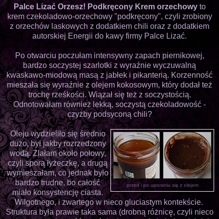
Palce Lizać Orzesz! Podkręcony Krem orzechowy
to
krem czekoladowo-orzechowy "podkręcony", czyli zrobiony
z orzechów laskowych z dodatkiem chili oraz z dodatkiem
autorskiej Energii do kawy firmy Palce Lizać.
Po otwarciu poczułam intensywny zapach piernikowej,
bardzo soczystej szarlotki z wyraźnie wyczuwalną
kwaskawo-miodową masą z jabłek i pikanterią. Korzenność
mieszała się wyraźnie z olejem kokosowym, który dodał też
trochę rześkości. Wiązał się też z soczystością.
Odnotowałam również lekką, soczystą czekoladowość -
czyżby podsyconą chili?
Oleju wydzieliło się średnio
dużo, był jakby rozrzedzony
wodą. Zlałam około połowy,
czyli sporą łyżeczkę, a drugą
wymieszałam, co jednak było
bardzo trudne, bo całość
przed i po uporaniu się z olejem
miało konsystencję ciasta.
Wilgotnego, i zwartego w nieco gluciastym kontekście.
Struktura była prawie taka sama (drobną różnicę, czyli nieco