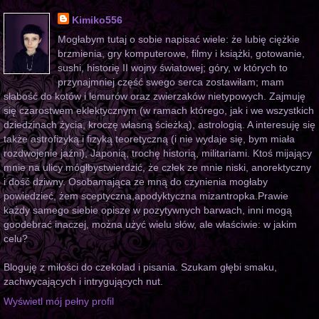
Kimiko556
Mogłabym tutaj o sobie napisać wiele: że lubię ciężkie
brzmienia, gry komputerowe, filmy i książki, gotowanie,
sushi, historię II wojny światowej; góry, w których to
przynajmniej część swego serca zostawiłam; mam
słabość do kotów i lemurów oraz zwierzaków nietypowych. Zajmuję
się czarostwem eklektycznym (w ramach którego, jak i we wszystkich
dziedzinach życia, kroczę własną ścieżką), astrologią. A interesuję się
także astrofizyką i fizyką teoretyczną (i nie wydaje się, bym miała
rozdwojenie jaźni), Japonią, trochę historią, militariami. Ktoś mijający
mnie na ulicy mógłbystwierdzić, że człek ze mnie niski, anorektyczny
i dość dziwny. Osobamająca ze mną do czynienia mogłaby
powiedzieć, żem sceptyczna,apodyktyczna mizantropka.Prawie
każdy samego siebie opisze w pozytywnych barwach, inni mogą
goodebrać inaczej, można użyć wielu słów, ale właściwie: w jakim
celu?
Bloguję z miłości do czekolad i pisania. Szukam głębi smaku,
zachwycających i intrygujących nut.
Wyświetl mój pełny profil