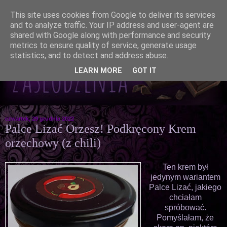
This site uses cookies from Google to deliver its services
and to analyze traffic. Your IP address and user-agent are
shared with Google along with performance and security
metrics to ensure quality of service, generate usage
statistics, and to detect and address abuse.
LEARN MORE
GOT IT
czwartek, 29 grudnia 2022
Palce Lizać Orzesz! Podkręcony Krem
orzechowy (z chili)
Ten krem był
jedynym wariantem
Palce Lizać, jakiego
chciałam
spróbować.
Pomyślałam, że