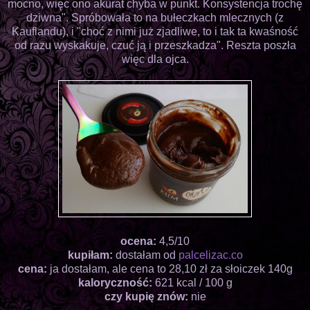
mocno, więc ono akurat chyba w punkt. Konsystencja trochę
dziwna". Spróbowała to na bułeczkach mlecznych (z
Kauflandu), i "choć z nimi już zjadliwe, to i tak ta kwaśność
od razu wyskakuje, czuć ją i przeszkadza". Reszta poszła
więc dla ojca.
ocena:
4,5/10
kupiłam:
dostałam od
palcelizac.co
cena:
ja dostałam, ale cena to 28,10 zł za słoiczek 140g
kaloryczność:
621 kcal / 100 g
czy kupię znów:
nie