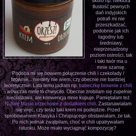
skoro np. niektóra
tłustość pewnych
dań indyjskich
potrafi mi nie
przeszkadzać,
podobnie jak ich
łagodny lub
średniawy,
nieprzesadzony
poziom ostrości, tak
i taki twór ma u
mnie szansę.
Podoba mi się bowiem połączenie chili i czekolady /
brownie... niestety nie wiem, czy obecnie nie bardziej
teoretycznie. Lata temu jadłam np.
babeczkę brownie z chili
i wówczas mnie to chwyciło. Obecnie zrobiłam się zupełnie
nieciastowa, ale konwencja mnie kupuje. Pamiętałam też
Nuturę Masło orzechowe z dodatkiem chili
. Zastanawiałam
się więc, czy teraz taki krem mi podejdzie. Przed
spróbowaniem Klasyka i Chrupiącego obstawiałam, że tak.
Po nich jednak zwątpiłam, choć w chili upatrywałam
ratunku. Może miało wyciągnąć kompozycję?