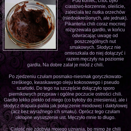
Pod koniec, choć było
ciastowo-korzennie, oleiście,
zaleciała też nutka orzechów
(niedookreślonych, ale jednak).
Pikanteria chili coraz mocniej
rozgrzewała gardło, w końcu
odwracając uwagę od
poszczególnych nut
smakowych. Słodycz nie
omieszkała do niej dołączyć i
razem męczyły na poziomie
gardła. Na dobre zalał je miód z chili.
Po zjedzeniu czułam posmako-niesmak goryczkowato-
rześkiego, kwaskawego oleju kokosowego i pseudo
szarlotki. Do tego na szczęście dołączyło sporo
piernikowych przypraw i ogólne poczucie ostrości chili.
Gardło lekko piekło od niego (co byłoby do zniesienia), ale i
słodycz drapała-paliła jak połączenie miodowej i daktylowej
(acz bez wyraźnego ich smaku). Oprócz tego czułam
okropne wysuszenie ust. Męczyło mnie to długo.
Całość nie zdobyła mojego uznania, bo mimo że chili