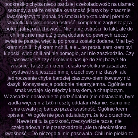
podkreśliło chyba nieco bardziej czekoladowość na ułamek
sekundy, a także osłabiła kwaśność (klasyk był znacznie
kwaśniejszy) to jednak do smaku karykaturalnej pierniko-
szarlotki klasyka doszła ostrość, kompletnie zagłuszająca
potencjalną orzechowość. Nie lubię ostrości, to fakt, ale do
chili nic nie mam. Z głową dodane do pewnych rzeczy
świetnie pasuje, więc tu po prostu zostało dodane. Miał być
krem z chili i był krem z chili, ale... po prostu sam krem był
kiepski, więc chili ani nie pomogło, ani nie zaszkodziło. Czy
pasowało? A czy cokolwiek pasuje do złej bazy? No
właśnie. Także ten krem... ciasto w słoiku w zasadzie,
wydawał się jeszcze mniej orzechowy niż klasyk, ale
jednocześnie chyba bardziej ciastowo-piernikowawy niż
klasyk. Konsystencja podobnie nieprzyjemna. Ogólnie na
smak wydaje się między klasykiem, a chrupiącym.
W zasadzie dosłownie to podzióbałam (nie obstawiam, bym
zjadła więcej niż 1/6) i resztę oddałam Mamie. Samo nie
smakowało jej bardzo przez kwaśność. Ogólnie krem
opisała: "W ogóle nie powiedziałabym, że to z orzechów.
Nawet mi tu ta gorzkość, rzeczywiście raczej nie
czekoladowa, nie przeszkadzała, ale ta nieokreślona
kwaśność... Do niczego tu nie pasowała. Chili nie piekło za