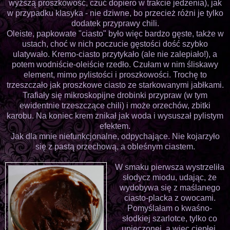
wyższą proszkowość, czuć dopiero w trakcie jedzenia), jak
w przypadku klasyka - nie dziwne, bo przecież różni je tylko
dodatek przyprawy chili.
Oleiste, papkowate "ciasto" było więc bardzo gęste, także w
ustach, choć w nich poczucie gęstości dość szybko
ulatywało. Kremo-ciasto przytykało (ale nie zalepiało!), a
potem wodniście-oleiście rzedło. Czułam w nim śliskawy
element, mimo pylistości i proszkowości. Trochę to
trzeszczało jak proszkowe ciasto ze starkowanymi jabłkami.
Trafiały się mikroskopijne drobinki przypraw (w tym
ewidentnie trzeszczące chili) i może orzechów, zbitki
karobu. Na koniec krem znikał jak woda i wysuszał pylistym
efektem.
Jak dla mnie niefunkcjonalne, odpychające. Nie kojarzyło
się z pastą orzechową, a obleśnym ciastem.
W smaku pierwsza wystrzeliła
słodycz miodu, udając, że
wydobywa się z maślanego
ciasto-placka z owocami.
Pomyślałam o kwaśno-
słodkiej szarlotce, tylko co
upieczonej, a więc ciepłej.