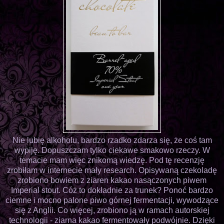
Nie lubię alkoholu, bardzo rzadko zdarza się, że coś tam
wypiję. Dopuszczam tylko ciekawe smakowo rzeczy. W
temacie mam więc znikomą wiedzę. Pod tę recenzję
zrobiłam w internecie mały research. Opisywaną czekoladę
zrobiono bowiem z ziaren kakao nasączonych piwem
Imperial stout. Cóż to dokładnie za trunek? Ponoć bardzo
ciemne i mocno palone piwo górnej fermentacji, wywodzące
się z Anglii. Co więcej, zrobiono ją w ramach autorskiej
technologii - ziarna kakao fermentowały podwójnie. Dzięki