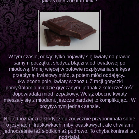
jakieś mleczne karmelki?
W tym czasie, odkąd tylko pojawiły się kwiaty na prawie
samym początku, słodycz błądziła od kwiatowej po
miodową. Mniej więcej w połowie rozpływania się kęsa
przepłynął kwiatowy miód, a potem miód oddający...
ukwiecone pole, kwiaty w zbożu. Z racji goryczki
pomyślałam o miodzie gryczanym, jednak z kolei rześkość
dopowiadała miód rzepakowy. Wciąż obecne kwiaty
mieszały się z miodami, jeszcze bardziej to komplikując... W
pozytywnym jednak sensie.
Niejednoznaczna słodycz epizodycznie przypominała sobie
o jeżynach i truskawkach, niby kwaskawych, ale chwilami
jednocześnie też słodkich aż pudrowo. To chyba kontrast tak
podziałał.