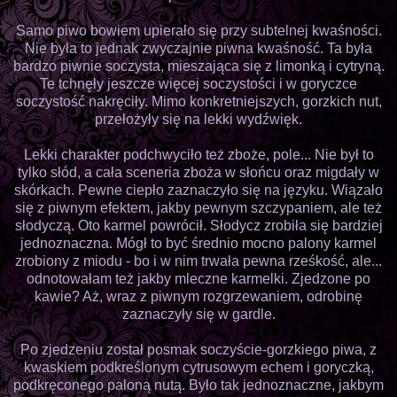
Samo piwo bowiem upierało się przy subtelnej kwaśności.
Nie była to jednak zwyczajnie piwna kwaśność. Ta była
bardzo piwnie soczysta, mieszająca się z limonką i cytryną.
Te tchnęły jeszcze więcej soczystości i w goryczce
soczystość nakręciły. Mimo konkretniejszych, gorzkich nut,
przełożyły się na lekki wydźwięk.
Lekki charakter podchwyciło też zboże, pole... Nie był to
tylko słód, a cała sceneria zboża w słońcu oraz migdały w
skórkach. Pewne ciepło zaznaczyło się na języku. Wiązało
się z piwnym efektem, jakby pewnym szczypaniem, ale też
słodyczą. Oto karmel powrócił. Słodycz zrobiła się bardziej
jednoznaczna. Mógł to być średnio mocno palony karmel
zrobiony z miodu - bo i w nim trwała pewna rześkość, ale...
odnotowałam też jakby mleczne karmelki. Zjedzone po
kawie? Aż, wraz z piwnym rozgrzewaniem, odrobinę
zaznaczyły się w gardle.
Po zjedzeniu został posmak soczyście-gorzkiego piwa, z
kwaskiem podkreślonym cytrusowym echem i goryczką,
podkręconego paloną nutą. Było tak jednoznaczne, jakbym