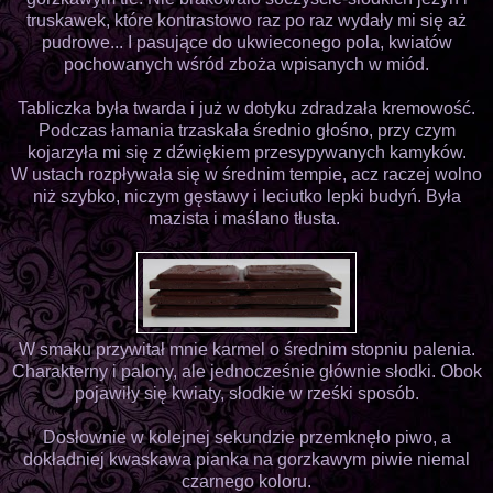
truskawek, które kontrastowo raz po raz wydały mi się aż
pudrowe... I pasujące do ukwieconego pola, kwiatów
pochowanych wśród zboża wpisanych w miód.
Tabliczka była twarda i już w dotyku zdradzała kremowość.
Podczas łamania trzaskała średnio głośno, przy czym
kojarzyła mi się z dźwiękiem przesypywanych kamyków.
W ustach rozpływała się w średnim tempie, acz raczej wolno
niż szybko, niczym gęstawy i leciutko lepki budyń. Była
mazista i maślano tłusta.
W smaku przywitał mnie karmel o średnim stopniu palenia.
Charakterny i palony, ale jednocześnie głównie słodki. Obok
pojawiły się kwiaty, słodkie w rześki sposób.
Dosłownie w kolejnej sekundzie przemknęło piwo, a
dokładniej kwaskawa pianka na gorzkawym piwie niemal
czarnego koloru.