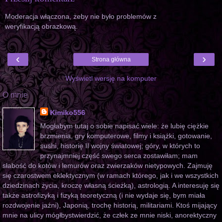
Moderacja włączona, żeby nie było problemów z
weryfikacją obrazkową.
‹
›
Strona główna
Wyświetl wersję na komputer
O mnie
Kimiko556
Mogłabym tutaj o sobie napisać wiele: że lubię ciężkie
brzmienia, gry komputerowe, filmy i książki, gotowanie,
sushi, historię II wojny światowej; góry, w których to
przynajmniej część swego serca zostawiłam; mam
słabość do kotów i lemurów oraz zwierzaków nietypowych. Zajmuję
się czarostwem eklektycznym (w ramach którego, jak i we wszystkich
dziedzinach życia, kroczę własną ścieżką), astrologią. A interesuję się
także astrofizyką i fizyką teoretyczną (i nie wydaje się, bym miała
rozdwojenie jaźni), Japonią, trochę historią, militariami. Ktoś mijający
mnie na ulicy mógłbystwierdzić, że człek ze mnie niski, anorektyczny