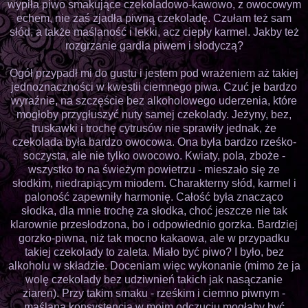
wypiła piwo smakujące czekoladowo-kawowo, z owocowym
echem, nie zaś zjadła piwną czekoladę. Czułam też sam
słód, a także maślaność i lekki, acz ciepły karmel. Jakby też
rozgrzanie gardła piwem i słodyczą?
Ogół przypadł mi do gustu i jestem pod wrażeniem aż takiej
jednoznaczności w kwestii ciemnego piwa. Czuć je bardzo
wyraźnie, na szczęście bez alkoholowego uderzenia, które
mogłoby przygłuszyć nuty samej czekolady. Jeżyny, bez,
truskawki i trochę cytrusów nie sprawiły jednak, że
czekolada była bardzo owocowa. Ona była bardzo rześko-
soczysta, ale nie tylko owocowo. Kwiaty, pola, zboże -
wszystko to na świeżym powietrzu - mieszało się ze
słodkim, niedrapiącym miodem. Charakterny słód, karmel i
paloność zapewniły harmonię. Całość była znacząco
słodka, dla mnie trochę za słodka, choć jeszcze nie tak
klarownie przesłodzona, bo i odpowiednio gorzka. Bardziej
gorzko-piwna, niż tak mocno kakaowa, ale w przypadku
takiej czekolady to zaleta. Miało być piwo? I było, bez
alkoholu w składzie. Doceniam więc wykonanie (mimo że ja
wolę czekolady bez udziwnień takich jak nasączanie
ziaren). Przy takim smaku - rześkim i ciemno piwnym -
maślana konsystencja w moim odczuciu mogłaby być