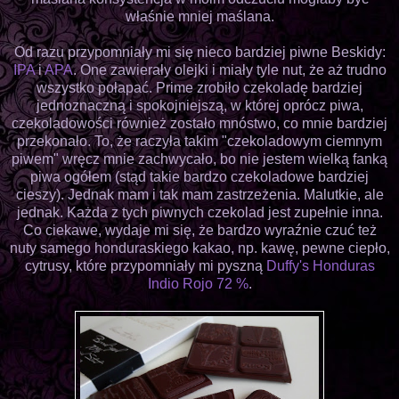
właśnie mniej maślana.
Od razu przypomniały mi się nieco bardziej piwne Beskidy:
IPA
i
APA
. One zawierały olejki i miały tyle nut, że aż trudno
wszystko połapać. Prime zrobiło czekoladę bardziej
jednoznaczną i spokojniejszą, w której oprócz piwa,
czekoladowości również zostało mnóstwo, co mnie bardziej
przekonało. To, że raczyła takim "czekoladowym ciemnym
piwem" wręcz mnie zachwycało, bo nie jestem wielką fanką
piwa ogółem (stąd takie bardzo czekoladowe bardziej
cieszy). Jednak mam i tak mam zastrzeżenia. Malutkie, ale
jednak. Każda z tych piwnych czekolad jest zupełnie inna.
Co ciekawe, wydaje mi się, że bardzo wyraźnie czuć też
nuty samego honduraskiego kakao, np. kawę, pewne ciepło,
cytrusy, które przypomniały mi pyszną
Duffy's Honduras
Indio Rojo 72 %
.