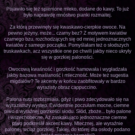
Pojawiło się też spienione mleko, dodane do kawy. To już
było naprawdę mnóstwo pianki rozmaitej.
Za którą przewinęły się kwaskawo-cierpkie owoce. Na
pewno jeżyny, może... czarny bez? Z motywem kwiatów
czarnego bzu, rozchodzących się od mniej jednoznacznych
kwiatów z samego początku. Pomyślałam też o słodszych
truskawkach, acz wszystkie one po chwili jakby nieco ukryły
się w gorzkiej paloności.
Owocową kwaśność i gorzkość hamowała i wygładzała
jakby bazowa maślaność i mleczność. Może też sugestia
migdałów? Te akcenty w końcu zaobfitowały w bardzo
wyrazisty obraz cappuccino.
Palona nuta rozbrzmiała, gdyż i piwo zdecydowało się na
wyrazistszy występ. Ewidentnie poczułam mocne, ciemne
piwo o wyraźnej gorzkości słodu. Słód, zboże... było palone
i wszechobecne. Aż zaskakująco jednoznaczne ciemne
piwo podkreślił akcent kawy. Mlecznej, ale wyraźnie
palonej, wciąż gorzkiej. Takiej, do której dla osłody podano