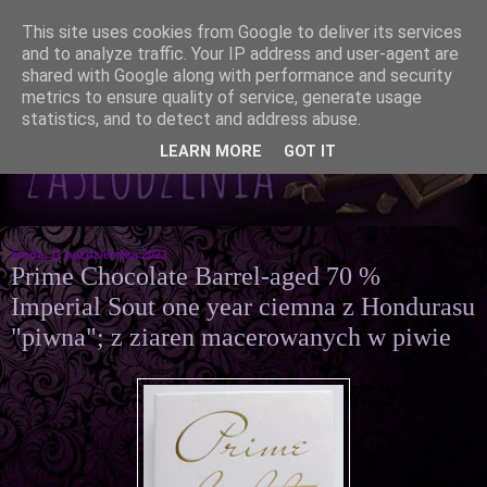
This site uses cookies from Google to deliver its services
and to analyze traffic. Your IP address and user-agent are
shared with Google along with performance and security
metrics to ensure quality of service, generate usage
statistics, and to detect and address abuse.
LEARN MORE
GOT IT
środa, 11 października 2023
Prime Chocolate Barrel-aged 70 %
Imperial Sout one year ciemna z Hondurasu
"piwna"; z ziaren macerowanych w piwie