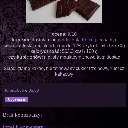
ocena:
9/10
kupiłam:
dostałam od
producenta Prime (cocoa.by)
cena:
ja dostałam, ale ich cena to 12€, czyli ok. 54 zł za 70g
kaloryczność:
563,3 kcal / 100 g
czy kupię znów:
nie, ale mogłabym znowu taką dostać
Skład: ziarna kakao, nierafinowany cukier trzcinowy, tłuszcz
kakaowy
Kimiko556
o
05:00
Udostępnij
Brak komentarzy:
Prześlij komentarz