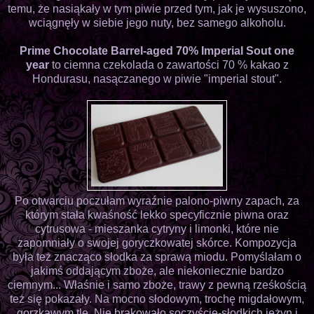
temu, że nasiąkały w tym piwie przed tym, jak je wysuszono,
wciągnęły w siebie jego nuty, bez samego alkoholu.
Prime Chocolate Barrel-aged 70% Imperial Sout one
year
to ciemna czekolada o zawartości 70 % kakao z
Hondurasu, nasączanego w piwie "imperial stout".
Po otwarciu poczułam wyraźnie palono-piwny zapach, za
którym stała kwaśność lekko specyficznie piwna oraz
cytrusowa - mieszanka cytryny i limonki, które nie
zapomniały o swojej goryczkowatej skórce. Kompozycja
była też znacząco słodka za sprawą miodu. Pomyślałam o
jakimś oddającym zboże, ale niekoniecznie bardzo
ciemnym... Właśnie i samo zboże, trawy z pewną rześkością
też się pokazały. Na mocno słodowym, trochę migdałowym,
gorzkawym tle. Nie brakowało soczyście-słodkich jeżyn i