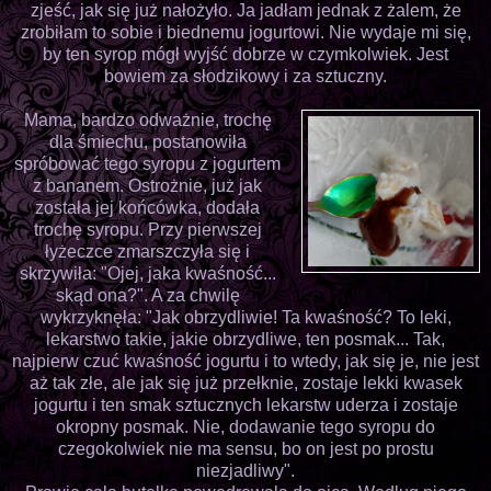
zjeść, jak się już nałożyło. Ja jadłam jednak z żalem, że
zrobiłam to sobie i biednemu jogurtowi. Nie wydaje mi się,
by ten syrop mógł wyjść dobrze w czymkolwiek. Jest
bowiem za słodzikowy i za sztuczny.
Mama, bardzo odważnie, trochę
dla śmiechu, postanowiła
spróbować tego syropu z jogurtem
z bananem. Ostrożnie, już jak
została jej końcówka, dodała
trochę syropu. Przy pierwszej
łyżeczce zmarszczyła się i
skrzywiła: "Ojej, jaka kwaśność...
skąd ona?". A za chwilę
wykrzyknęła: "Jak obrzydliwie! Ta kwaśność? To leki,
lekarstwo takie, jakie obrzydliwe, ten posmak... Tak,
najpierw czuć kwaśność jogurtu i to wtedy, jak się je, nie jest
aż tak złe, ale jak się już przełknie, zostaje lekki kwasek
jogurtu i ten smak sztucznych lekarstw uderza i zostaje
okropny posmak. Nie, dodawanie tego syropu do
czegokolwiek nie ma sensu, bo on jest po prostu
niezjadliwy".