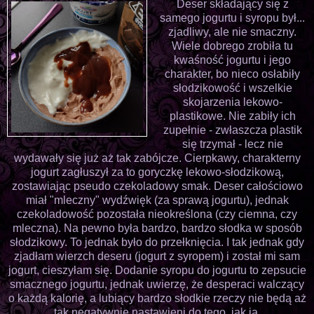
Deser składający się z
samego jogurtu i syropu był...
zjadliwy, ale nie smaczny.
Wiele dobrego zrobiła tu
kwaśność jogurtu i jego
charakter, bo nieco osłabiły
słodzikowość i wszelkie
skojarzenia lekowo-
plastikowe. Nie zabiły ich
zupełnie - zwłaszcza plastik
się trzymał - lecz nie
wydawały się już aż tak zabójcze. Cierpkawy, charakterny
jogurt zagłuszył za to goryczkę lekowo-słodzikową,
zostawiając pseudo czekoladowy smak. Deser całościowo
miał "mleczny" wydźwięk (za sprawą jogurtu), jednak
czekoladowość pozostała nieokreślona (czy ciemna, czy
mleczna). Na pewno była bardzo, bardzo słodka w sposób
słodzikowy. To jednak było do przełknięcia. I tak jednak gdy
zjadłam wierzch deseru (jogurt z syropem) i został mi sam
jogurt, cieszyłam się. Dodanie syropu do jogurtu to zepsucie
smacznego jogurtu, jednak uwierzę, że desperaci walczący
o każdą kalorię, a lubiący bardzo słodkie rzeczy nie będą aż
tak negatywnie nastawieni do tego, jak ja.