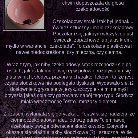
chwili dopuszczała do głosu
czekoladowość.
Czekoladowy smak i tak był jednak...
również sztuczny i mało czekoladowy.
Poczułam się, jakbym włożyła do ust
świeczki zapachowe lub jakiś krem,
mydło w wariancie "czekolada". To czekolada plastikowa i
nawet niedookreślona, czy mleczna, czy ciemna.
Wraz z tym, jak niby czekoladowy smak rozchodził się po
ustach, jakoś tak mniej więcej w połowie rozpływania się
gluta w nich, słodycz przybrała charakter leków - to, że jest
czysto słodzikowa nie podlegało dyskusji. Wydawało się, iż
dosłownie wgryza się w język, szczypie - a mi na myśl
przyszła jakaś cola czy gazowany napój tego typu. Słodycz
miała wręcz trochę "ostro" mrożący element.
Z czasem wyłaniała się goryczka... Pojawiła się nadzieja, że
ciemnoczekoladowa, ale... od względnie "ciemnawej"
czekolady uwagę odwracała słodzikowość. Goryczka
okazała się właśnie jakby słodzikowa (?) i sztuczna. W tle