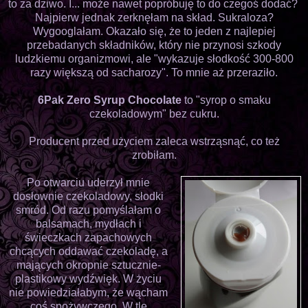
to za dziwo. I... może nawet popróbuję to do czegoś dodać?
Najpierw jednak zerknęłam na skład. Sukraloza?
Wygooglałam. Okazało się, że to jeden z najlepiej
przebadanych składników, który nie przynosi szkody
ludzkiemu organizmowi, ale "wykazuje słodkość 300-800
razy większą od sacharozy". To mnie aż przeraziło.
6Pak Zero Syrup Chocolate
to "syrop o smaku
czekoladowym" bez cukru.
Producent przed użyciem zaleca wstrząsnąć, co też
zrobiłam.
Po otwarciu uderzył mnie
dosłownie czekoladowy, słodki
smród. Od razu pomyślałam o
balsamach, mydłach i
świeczkach zapachowych
chcących oddawać czekoladę, a
mających okropnie sztucznie-
plastikowy wydźwięk. W życiu
nie powiedziałabym, że wącham
coś spożywczego. W tle