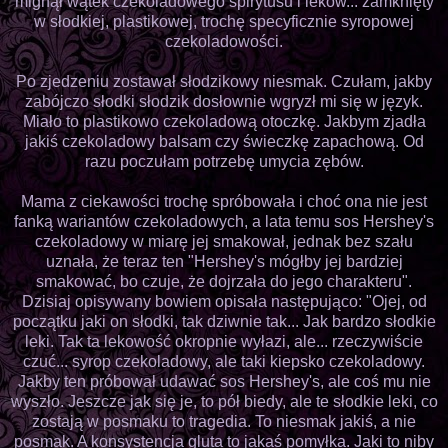
mignął wątek czekoladowego spirytusu i leków... zamknięty
w słodkiej, plastikowej, trochę specyficznie syropowej
czekoladowości.
Po zjedzeniu zostawał słodzikowy niesmak. Czułam, jakby
zabójczo słodki słodzik dosłownie wgryzł mi się w język.
Miało to plastikowo czekoladową otoczkę. Jakbym zjadła
jakiś czekoladowy balsam czy świeczkę zapachową. Od
razu poczułam potrzebę umycia zębów.
Mama z ciekawości trochę spróbowała i choć ona nie jest
fanką wariantów czekoladowych, a lata temu sos Hershey's
czekoladowy w miarę jej smakował, jednak bez szału
uznała, że teraz ten "Hershey's mógłby jej bardziej
smakować, bo czuje, że dojrzała do jego charakteru".
Dzisiaj opisywany bowiem opisała następująco: "Ojej, od
początku jaki on słodki, tak dziwnie tak... Jak bardzo słodkie
leki. Tak ta lekowość okropnie wyłazi, ale... rzeczywiście
czuć... syrop czekoladowy, ale taki kiepsko czekoladowy.
Jakby ten próbował udawać sos Hershey's, ale coś mu nie
wyszło. Jeszcze jak się je, to pół biedy, ale te słodkie leki, co
zostają w posmaku to tragedia. To niesmak jakiś, a nie
posmak. A konsystencja gluta to jakaś pomyłka. Jaki to niby