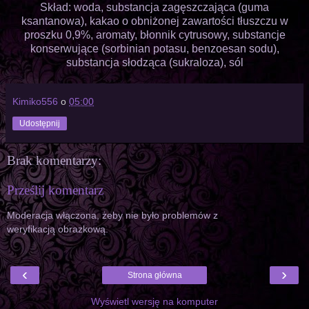
Skład: woda, substancja zagęszczająca (guma
ksantanowa), kakao o obniżonej zawartości tłuszczu w
proszku 0,9%, aromaty, błonnik cytrusowy, substancje
konserwujące (sorbinian potasu, benzoesan sodu),
substancja słodząca (sukraloza), sól
Kimiko556
o
05:00
Udostępnij
Brak komentarzy:
Prześlij komentarz
Moderacja włączona, żeby nie było problemów z
weryfikacją obrazkową.
‹
›
Strona główna
Wyświetl wersję na komputer