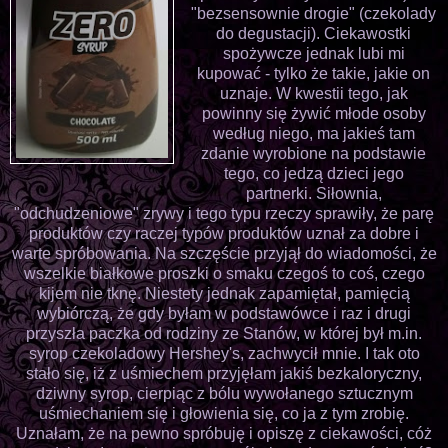
"bezsensownie drogie" (czekolady
do degustacji). Ciekawostki
spożywcze jednak lubi mi
kupować - tylko że takie, jakie on
uznaje. W kwestii tego, jak
powinny się żywić młode osoby
według niego, ma jakieś tam
zdanie wyrobione na podstawie
tego, co jedzą dzieci jego
partnerki. Siłownia,
"odchudzeniowe" zrywy i tego typu rzeczy sprawiły, że parę
produktów czy raczej typów produktów uznał za dobre i
warte spróbowania. Na szczęście przyjął do wiadomości, że
wszelkie białkowe proszki o smaku czegoś to coś, czego
kijem nie tknę. Niestety jednak zapamiętał, pamięcią
wybiórczą, że gdy byłam w podstawówce i raz i drugi
przyszła paczka od rodziny ze Stanów, w której był m.in.
syrop czekoladowy Hershey's, zachwycił mnie. I tak oto
stało się, iż z uśmiechem przyjęłam jakiś bezkaloryczny,
dziwny syrop, cierpiąc z bólu wywołanego sztucznym
uśmiechaniem się i głowienia się, co ja z tym zrobię.
Uznałam, że na pewno spróbuję i opiszę z ciekawości, cóż