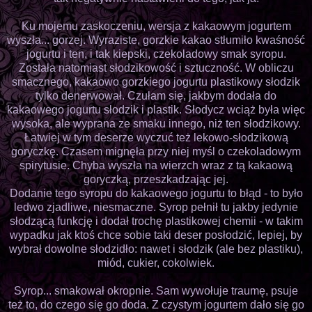
Ku mojemu zaskoczeniu, wersja z kakaowym jogurtem
wyszła... gorzej. Wyraziste, gorzkie kakao stłumiło kwaśność
jogurtu i ten, i tak kiepski, czekoladowy smak syropu.
Została natomiast słodzikowość i sztuczność. W obliczu
smacznego, kakaowo gorzkiego jogurtu plastikowy słodzik
tylko denerwował. Czułam się, jakbym dodała do
kakaowego jogurtu słodzik i plastik. Słodycz wciąż była więc
wysoka, ale wyprana ze smaku innego, niż ten słodzikowy.
Łatwiej w tym deserze wyczuć też lekowo-słodzikową
goryczkę. Czasem mignęła przy niej myśl o czekoladowym
spirytusie. Chyba wyszła na wierzch wraz z tą kakaową
goryczką, przeszkadzając jej.
Dodanie tego syropu do kakaowego jogurtu to błąd - to było
ledwo zjadliwe, niesmaczne. Syrop pełnił tu jakby jedynie
słodzącą funkcję i dodał trochę plastikowej chemii - w takim
wypadku jak ktoś chce sobie taki deser posłodzić, lepiej, by
wybrał dowolne słodzidło: nawet i słodzik (ale bez plastiku),
miód, cukier, cokolwiek.
Syrop... smakował okropnie. Sam wywołuje traumę, psuje
też to, do czego się go doda. Z czystym jogurtem dało się go