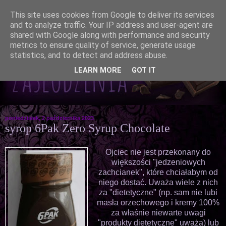
This site uses cookies from Google to deliver its services
and to analyze traffic. Your IP address and user-agent are
shared with Google along with performance and security
metrics to ensure quality of service, generate usage
statistics, and to detect and address abuse.
LEARN MORE
GOT IT
poniedziałek, 2 października 2023
syrop 6Pak Zero Syrup Chocolate
Ojciec nie jest przekonany do
większości "jedzeniowych
zachcianek", które chciałabym od
niego dostać. Uważa wiele z nich
za "dietetyczne" (np. sam nie lubi
masła orzechowego i kremy 100%
za właśnie niewarte uwagi
"produkty dietetyczne" uważa) lub