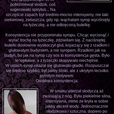
pobrzmiewał słodzik, coś
sugerowało spirytus... Na
szczęście zapach był średnio-mocno intensywny, nie taki
siekierowy, zwłaszcza, gdy np. wąchałam syrop wyciśnięty
na łyżeczkę, a nie odkręconą butelkę.
Konsystencja nie przypominała syropu. Chcąc wycisnąć /
wylać trochę na łyżeczkę, zdziwiłam się. Z naciśniętej
butelki dosłownie wyskoczył glut, kojarzący się z rzadkim i
glutowatym budyniem, a nie syropem. Rzadkim jak na
budyń, bo jak na syrop czy sos to konsystencja gęsta. Było
to lepkawe, a z łyżeczki skapywało niechętnie.
W ustach syrop okazał się glutowato-gładki. Rozpuszczał
się średnio szybko, był jakby śliski, ale z ukrytym leciutko
pylistym motywem.
Osobliwa konsystencja.
W smaku uderzał słodyczą aż
zwalającą z nóg. Była piekielnie silna,
intensywna, mimo że kryła w sobie
jakby akcent wody. Jednoznacznie
słodzikowa i sztuczna, dopiero po