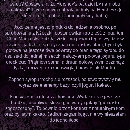
syrop? Obstawiam, że Hershey's bardziej by nam obu
smakował". I tym samym nabrała ochoty na Hershey's (o
którym na lata obie zapomniałyśmy, haha).
Jako że nie jest to produkt do jedzenia osobno, po
spróbowaniu z łyżeczki, postanowiłam go zjeść z jogurtem.
Choć Mama stwierdziła, że to "na pewno lepiej wyjdzie w
czymś", ja byłam sceptyczna i nie obstawiałam, bym była
gotowa na jeszcze dwa powroty do brania tego syropu do
ust, stąd do jednej miseczki nałożyłam połowę jogurtu typu
greckiego (Piątnicy) samą, a drugą połowę wymieszaną z
łyżką surowego kakao (wygląd prawie jak Monte).
Zapach syropu trochę się rozszedł, bo towarzyszyły mu
wyraziste elementy bazy, czyli jogurt i kakao.
Konsystencja gluta zachowana. Wydał mi się jeszcze
bardziej osobliwie ślisko-glutowaty i jakby "gumiasto
zagęszczony". To pewnie przez kontrast z naturalnym tłem
oraz pylistym kakao. Jadłam zagarniając, nie wymieszałam
do jednolitości.