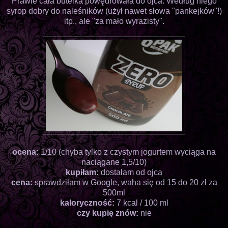
Prawie cała butelka powędrowała do ojca. Według niego
syrop dobry do naleśników (użył nawet słowa "pankejków"!)
itp., ale "za mało wyrazisty".
ocena:
1/10 (chyba tylko z czystym jogurtem wyciąga na
naciągane 1,5/10)
kupiłam:
dostałam od ojca
cena:
sprawdziłam w Google, waha się od 15 do 20 zł za
500ml
kaloryczność:
7 kcal / 100 ml
czy kupię znów:
nie