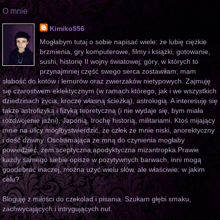
O mnie
Kimiko556
Mogłabym tutaj o sobie napisać wiele: że lubię ciężkie
brzmienia, gry komputerowe, filmy i książki, gotowanie,
sushi, historię II wojny światowej; góry, w których to
przynajmniej część swego serca zostawiłam; mam
słabość do kotów i lemurów oraz zwierzaków nietypowych. Zajmuję
się czarostwem eklektycznym (w ramach którego, jak i we wszystkich
dziedzinach życia, kroczę własną ścieżką), astrologią. A interesuję się
także astrofizyką i fizyką teoretyczną (i nie wydaje się, bym miała
rozdwojenie jaźni), Japonią, trochę historią, militariami. Ktoś mijający
mnie na ulicy mógłbystwierdzić, że człek ze mnie niski, anorektyczny
i dość dziwny. Osobamająca ze mną do czynienia mogłaby
powiedzieć, żem sceptyczna,apodyktyczna mizantropka.Prawie
każdy samego siebie opisze w pozytywnych barwach, inni mogą
goodebrać inaczej, można użyć wielu słów, ale właściwie: w jakim
celu?
Bloguję z miłości do czekolad i pisania. Szukam głębi smaku,
zachwycających i intrygujących nut.