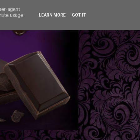
user-agent
erate usage
LEARN MORE
GOT IT