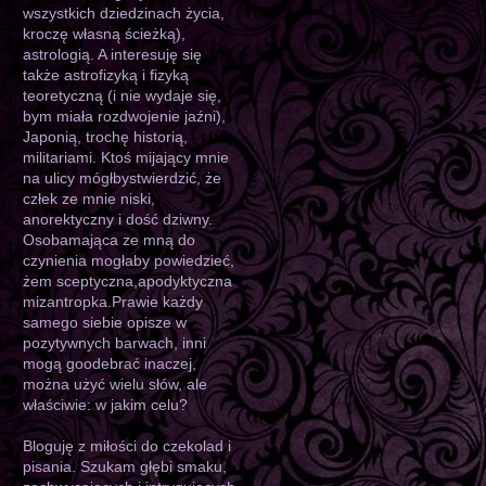
wszystkich dziedzinach życia,
kroczę własną ścieżką),
astrologią. A interesuję się
także astrofizyką i fizyką
teoretyczną (i nie wydaje się,
bym miała rozdwojenie jaźni),
Japonią, trochę historią,
militariami. Ktoś mijający mnie
na ulicy mógłbystwierdzić, że
człek ze mnie niski,
anorektyczny i dość dziwny.
Osobamająca ze mną do
czynienia mogłaby powiedzieć,
żem sceptyczna,apodyktyczna
mizantropka.Prawie każdy
samego siebie opisze w
pozytywnych barwach, inni
mogą goodebrać inaczej,
można użyć wielu słów, ale
właściwie: w jakim celu?
Bloguję z miłości do czekolad i
pisania. Szukam głębi smaku,