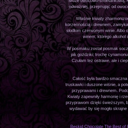
Może owocowo-śmietankową. Kw
odważniej, przejmując od owoc
Właśnie kwiaty zharmonizo
korzennością i drewnem, zamyka
słodkim czerwonym winie. Albo 
winem, którego alkohol 
W posmaku został posmak soczy
jak goździki; trochę cynamonu
Czułam też ostrawe, ale i ciep
Całość była bardzo smaczna i
truskawki i duszone wiśnie, a pot
przyprawami i drewnem. Podob
Kwiaty zapewniły harmonię i rze
przyprawom dzięki świeższym, ba
wydawać by się mogło skrajne -
Beskid Chocolate The Best o