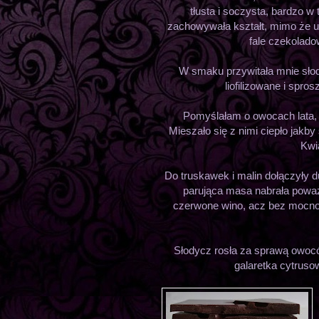
tłusta i soczysta, bardzo 
zachowywała kształt, mimo że u
fale czekolado
W smaku przywitała mnie słod
liofilizowane i spr
Pomyślałam o owocach lata, 
Mieszało się z nimi ciepło jakb
Kwi
Do truskawek i malin dołączyły d
parująca masa nabrała poważ
czerwone wino, acz bez mocno 
Słodycz rosła za sprawą owocó
galaretka cytruso