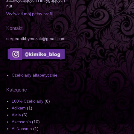
zachwycających i intrygujących
nut.
Wyświetl mój pełny profil
Kontakt
sergeantkhymczak@gmail.com
Czekolady alfabetycznie
Kategorie
100% Czekolady
(8)
Adikam
(1)
Ajala
(6)
Akesson's
(10)
Al Nassma
(1)