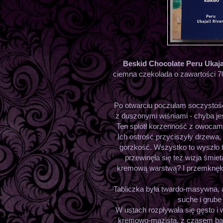
Beskid Chocolate Peru Ukaj
ciemna czekolada o zawartości 7
Po otwarciu poczułam soczystość 
z duszonymi wiśniami - chyba je
Ten splótł korzenność z owocami
Ich ostrość przyciszyły drzewa,
gorzkość. Wszystko to wyszło t
przewinęła się też wizja śmi
kremową warstwą? I przemknęło 
Tabliczka była twardo-masywna, a
suche i grube 
W ustach rozpływała się gęsto i 
kremowo-mazista, z czasem bar