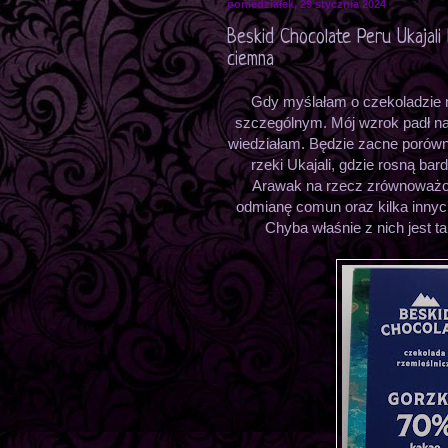
poniedziałek, 29 stycznia 2024
Beskid Chocolate Peru Ukajali
ciemna
Gdy myślałam o czekoladzie n
szczególnym. Mój wzrok padł na ni
wiedziałam. Będzie zacne porów
rzeki Ukajali, gdzie rosną ba
Arawak na rzecz zrównoważony
odmianę comun oraz kilka innych
Chyba właśnie z nich jest ta