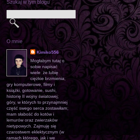
Szukaj w tym blogu
O mnie
Kimiko556
Mogłabym tutaj o
sobie napisać
wiele: że lubię
ciężkie brzmienia,
gry komputerowe, filmy i
książki, gotowanie, sushi,
historię II wojny światowej;
góry, w których to przynajmniej
część swego serca zostawiłam;
mam słabość do kotów i
lemurów oraz zwierzaków
nietypowych. Zajmuję się
czarostwem eklektycznym (w
ramach którego, jak i we