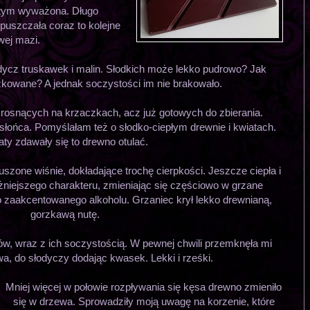
w tym wyważona. Długo
puszczała coraz to kolejne
wej mazi.
ycz truskawek i malin. Słodkich może lekko pudrowo? Jak
oszkowane? A jednak soczystości im nie brakowało.
rosnących na krzaczkach, acz już gotowych do zbierania.
y słońca. Pomyślałam też o słodko-ciepłym drewnie i kwiatach.
aty zdawały się to drewno otulać.
uszone wiśnie, dokładające trochę cierpkości. Jeszcze ciepła i
niejszego charakteru, zmieniając się częściowo w grzane
zaakcentowanego alkoholu. Grzaniec krył lekko drewnianą,
gorzkawą nutę.
w, wraz z ich soczystością. W pewnej chwili przemknęła mi
wa, do słodyczy dodając kwasek. Lekki i rześki.
Mniej więcej w połowie rozpływania się kęsa drewno zmieniło
się w drzewa. Sprowadziły moją uwagę na korzenie, które