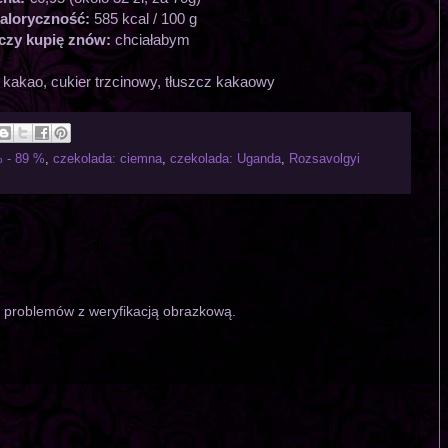
aloryczność:
585 kcal / 100 g
czy kupię znów:
chciałabym
a kakao, cukier trzcinowy, tłuszcz kakaowy
 - 89 %
,
czekolada: ciemna
,
czekolada: Uganda
,
Rozsavolgyi
o problemów z weryfikacją obrazkową.