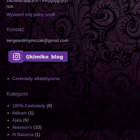
zachwycających i intrygujących
nut.
Wyświetl mój pełny profil
Kontakt
sergeantkhymczak@gmail.com
Czekolady alfabetycznie
Kategorie
100% Czekolady
(8)
Adikam
(1)
Ajala
(6)
Akesson's
(10)
Al Nassma
(1)