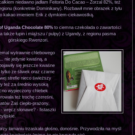
całkiem niedawno jadłam Feitoria Do Cacao – Zorzal 82%, też
gionu (konkretnie Dominikany). Rozbawił mnie obrazek z tyłu
no kakao imieniem Erik z dymkiem-ciekawostką.
 of Uganda Chocolate 80%
to ciemna czekolada o zawartości
a także łupin i miąższu / pulpy) z Ugandy, z regionu pasma
górskiego Rwenzori.
iemal wytrawnie chlebowego
.. nie jedynie kwaśną, a
 pojawiły się jeszcze kwaśne
 tylko ze śliwek oraz czarne
wej strefie nieco świeższy
y też za średnio wysoką
ocno wypieczony chlebek
owała też trochę czereśni,
atów Zaś ciepło-prażony,
- wręcz słonawe? - fistaszki
ylijskie.
 przy łamaniu trzaskała głośno, donośnie. Przywodziła na myśl
krytą kruchością (mimo że nie kruszyła się).