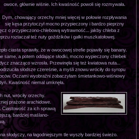
owoce, głównie wiśnie. Ich kwaśność powoli się rozmywała.
Dym, chowający orzechy mniej więcej w połowie rozpływania
się kęsa przytoczył mocno przypieczony i bardzo pieprzny
ręcz o przypieczono-chlebową wytrawność... jakby chleba z
eprzu roztaczał też nuty goździków i gałki muszkatołowej.
ło ciasta sprawiły, że w owocowej strefie pojawiły się banany.
 one same, a potem oddające słodki, mocno wypieczony chlebek
ycz znacząco wzrosła. Przewinęła się też kwiatowa nuta...
rzuciła słodsze czereśnie, a myśli znowu wróciły do syropu
 owoców. Oczami wyobraźni zobaczyłam śmietankowo-wiśniowy
dyń. Kwaśność niemal umknęła.
 nut, wróciły orzechy.
cniej prażone arachidowe.
a. Ciastowość za ich sprawą
ejszą, bardziej maślano-
wą.
na słodyczy, na łagodniejszym tle wyszły bardziej świeżo.