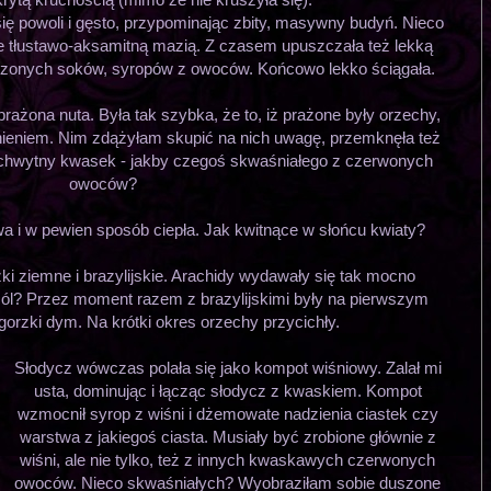
ię powoli i gęsto, przypominając zbity, masywny budyń. Nieco
ie tłustawo-aksamitną mazią. Z czasem upuszczała też lekką
czonych soków, syropów z owoców. Końcowo lekko ściągała.
żona nuta. Była tak szybka, że to, iż prażone były orzechy,
źnieniem. Nim zdążyłam skupić na nich uwagę, przemknęła też
euchwytny kwasek - jakby czegoś skwaśniałego z czerwonych
owoców?
a i w pewien sposób ciepła. Jak kwitnące w słońcu kwiaty?
ki ziemne i brazylijskie. Arachidy wydawały się tak mocno
sól? Przez moment razem z brazylijskimi były na pierwszym
e gorzki dym. Na krótki okres orzechy przycichły.
Słodycz wówczas polała się jako kompot wiśniowy. Zalał mi
usta, dominując i łącząc słodycz z kwaskiem. Kompot
wzmocnił syrop z wiśni i dżemowate nadzienia ciastek czy
warstwa z jakiegoś ciasta. Musiały być zrobione głównie z
wiśni, ale nie tylko, też z innych kwaskawych czerwonych
owoców. Nieco skwaśniałych? Wyobraziłam sobie duszone