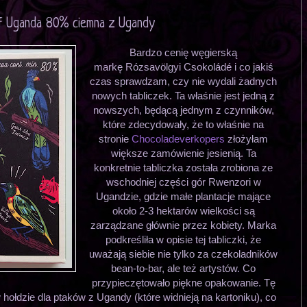
of Uganda 80% ciemna z Ugandy
Bardzo cenię węgierską
markę Rózsavölgyi Csokoládé i co jakiś
czas sprawdzam, czy nie wydali żadnych
nowych tabliczek. Ta właśnie jest jedną z
nowszych, będącą jednym z czynników,
które zdecydowały, że to właśnie na
stronie
Chocoladeverkopers
złożyłam
większe zamówienie jesienią. Ta
konkretnie tabliczka została zrobiona ze
wschodniej części gór Rwenzori w
Ugandzie, gdzie małe plantacje mające
około 2-3 hektarów wielkości są
zarządzane głównie przez kobiety. Marka
podkreśliła w opisie tej tabliczki, że
uważają siebie nie tylko za czekoladników
bean-to-bar, ale też artystów. Co
przypieczętowało piękne opakowanie. Tę
ołdzie dla ptaków z Ugandy (które widnieją na kartoniku), co