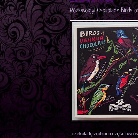
niedziela, 28 stycznia 2024
Rózsavolgyi Csokolade Birds 
czekoladę zrobiono częściowo w h