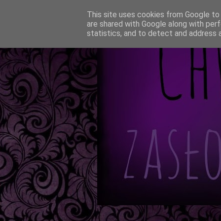
This site uses cookies from Google to d
are shared with Google along with perf
statistics, and to detect and address 