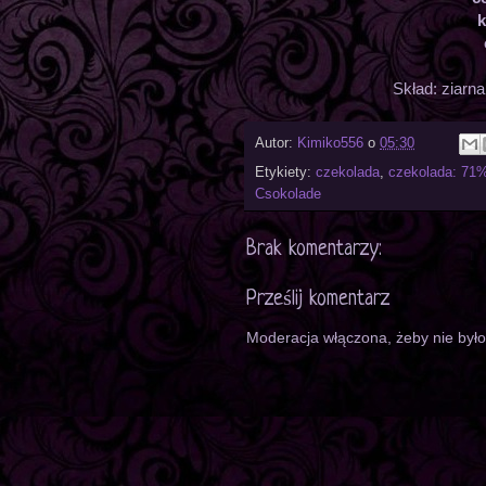
k
Skład: ziarn
Autor:
Kimiko556
o
05:30
Etykiety:
czekolada
,
czekolada: 71%
Csokolade
Brak komentarzy:
Prześlij komentarz
Moderacja włączona, żeby nie był