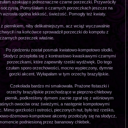
oczułam szokująco jednoznaczne czarne porzeczki. Przywróciły
o-soczystą. Pomyślałam o czarnych porzeczkach jeszcze na
h wzrosła ogólna lekkość, świeżość. Pomogły też kwiaty.
 z piernikiem, niby delikatniejszym, acz wciąż wyczuwalnie
chwycił i na końcówce sprowadził porzeczki do kompotu z
czarnych porzeczek właśnie.
Po zjedzeniu został posmak kwiatowo-kompotowo słodki.
Słodycz przeplotła się z kontrastowo kwaskawymi czarnymi
porzeczkami, które zapewniły rześki wydźwięk. Do tego
czułam sporo orzechowości, mocno wypieczony, dymnie
gorzki akcent. Wyłapałam w tym orzechy brazylijskie.
Czekolada bardzo mi smakowała. Prażone fistaszki i
orzechy brazylijskie przechodzące w pieprzno-chlebowy
piernik, podkreślony dymem zacnie zgrał się z wiśniowym
aśnych owoców oraz świeżymi, a następnie kompotowymi
 Mimo gorzkości i ostrości, pieczonych nut, było też rześko,
opowo-dżemowo-kompotowe akcenty przełożyły się na słodycz,
mencie podniesioną przez bananowy chlebek.