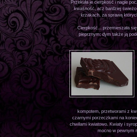
Przekuła je cierpkość i nagle p
kwaśność, acz bardziej śwież
krzakach, za sprawą któryc
Cierpkość... przemieszała się
pieprznym; dym także ją pod
kompotem, przetworami z kw
czarnymi porzeczkami na koniec.
chwilami kwiatowo. Kwiaty i syr
mocno w pewnym mo