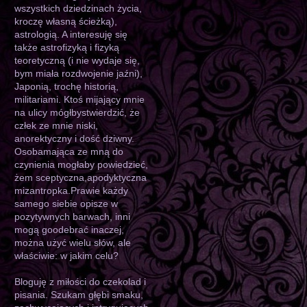
wszystkich dziedzinach życia,
kroczę własną ścieżką),
astrologią. A interesuję się
także astrofizyką i fizyką
teoretyczną (i nie wydaje się,
bym miała rozdwojenie jaźni),
Japonią, trochę historią,
militariami. Ktoś mijający mnie
na ulicy mógłbystwierdzić, że
człek ze mnie niski,
anorektyczny i dość dziwny.
Osobamająca ze mną do
czynienia mogłaby powiedzieć,
żem sceptyczna,apodyktyczna
mizantropka.Prawie każdy
samego siebie opisze w
pozytywnych barwach, inni
mogą goodebrać inaczej,
można użyć wielu słów, ale
właściwie: w jakim celu?
Bloguję z miłości do czekolad i
pisania. Szukam głębi smaku,