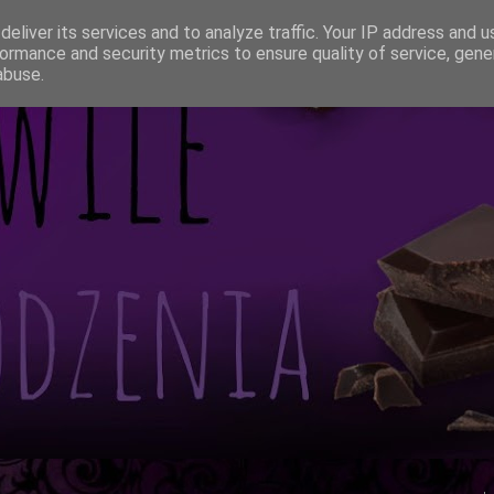
eliver its services and to analyze traffic. Your IP address and 
ormance and security metrics to ensure quality of service, gen
abuse.