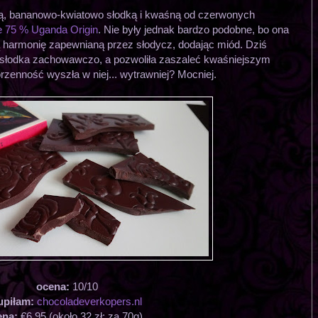
ą, bananowo-kwiatowo słodką i kwaśną od czerwonych
e 75 % Uganda Origin
. Nie były jednak bardzo podobne, bo ona
 harmonię zapewnianą przez słodycz, dodając miód. Dziś
 słodka zachowawczo, a pozwoliła zaszaleć kwaśniejszym
zenność wyszła w niej... wytrawniej? Mocniej.
ocena:
10/10
upiłam:
chocoladeverkopers.nl
ena:
€6,95 (około 32 zł; za 70g)