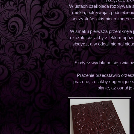
W ustach czekolada rozpływała s
miękła, pokrywając podniebien
soczystość jakiś nieco zagęsz
W smaku pierwsza przemknęła pra
okazało się jakby z lekkim opó
słodycz, a w oddali niemal ni
Słodycz wydała mi się kwiatow
Prażenie przedstawiło orzesz
prażone, że jakby sugerujące 
planie, aż osnuł j