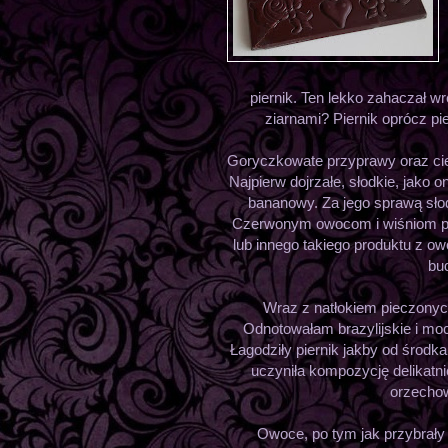
piernik. Ten lekko zahaczał w
ziarnami? Piernik oprócz pi
Goryczkowate przyprawy oraz ciep
Najpierw dojrzałe, słodkie, jako
bananowy. Za jego sprawą słod
Czerwonym owocom i wiśniom pod
lub innego takiego produktu z
bu
Wraz z natłokiem pieczonych
Odnotowałam brazylijskie i mo
Łagodziły piernik jakby od środk
uczyniła kompozycję delikatni
orzecho
Owoce, po tym jak przybrały 