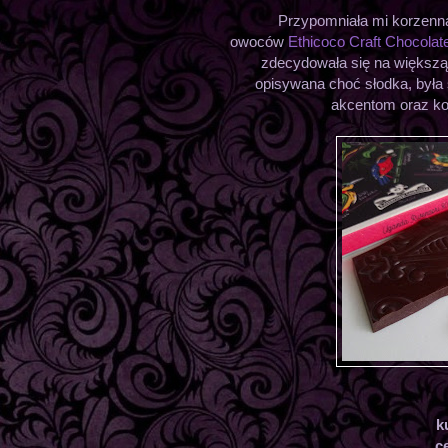
Przypomniała mi korzenn
owoców
Ethicoco Craft Chocolat
zdecydowała się na większą
opisywana choć słodka, była
akcentom oraz kor
k
c