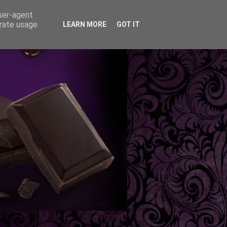
user-agent
erate usage
LEARN MORE
GOT IT