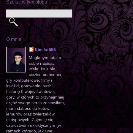
Szukaj w tym blogu
O mnie
Kimiko556
Mogłabym tutaj o
sobie napisać
wiele: że lubię
ciężkie brzmienia,
gry komputerowe, filmy i
książki, gotowanie, sushi,
historię II wojny światowej;
góry, w których to przynajmniej
część swego serca zostawiłam;
mam słabość do kotów i
lemurów oraz zwierzaków
nietypowych. Zajmuję się
czarostwem eklektycznym (w
ramach którego, jak i we