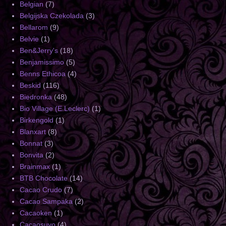
Belgian
(7)
Belgijska Czekolada
(3)
Bellarom
(9)
Belvie
(1)
Ben&Jerry's
(18)
Benjamissimo
(5)
Benns Ethicoa
(4)
Beskid
(116)
Biedronka
(48)
Bio Village (E.Leclerc)
(1)
Birkengold
(1)
Blanxart
(8)
Bonnat
(3)
Bonvita
(2)
Brainmax
(1)
BTB Chocolate
(14)
Cacao Crudo
(7)
Cacao Sampaka
(2)
Cacaoken
(1)
Cacaosuyo
(4)