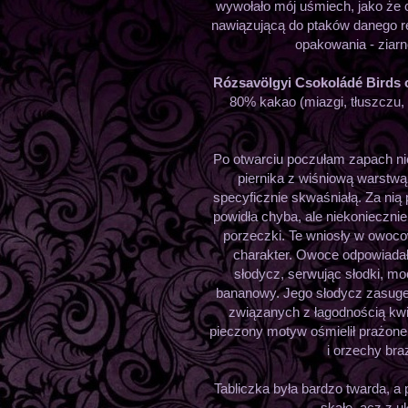
wywołało mój uśmiech, jako że 
nawiązującą do ptaków danego re
opakowania - ziar
Rózsavölgyi Csokoládé Birds
80% kakao (miazgi, tłuszczu, 
Po otwarciu poczułam zapach n
piernika z wiśniową warstwą.
specyficznie skwaśniałą. Za nią
powidła chyba, ale niekoniecznie
porzeczki. Te wniosły w owoco
charakter. Owoce odpowiadał
słodycz, serwując słodki, m
bananowy. Jego słodycz zasuger
związanych z łagodnością kwi
pieczony motyw ośmielił prażone 
i orzechy braz
Tabliczka była bardzo twarda, a
skałę, acz z u