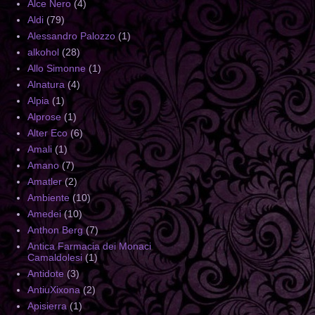
Alce Nero
(4)
Aldi
(79)
Alessandro Palozzo
(1)
alkohol
(28)
Allo Simonne
(1)
Alnatura
(4)
Alpia
(1)
Alprose
(1)
Alter Eco
(6)
Amali
(1)
Amano
(7)
Amatler
(2)
Ambiente
(10)
Amedei
(10)
Anthon Berg
(7)
Antica Farmacia dei Monaci
Camaldolesi
(1)
Antidote
(3)
AntiuXixona
(2)
Apisierra
(1)