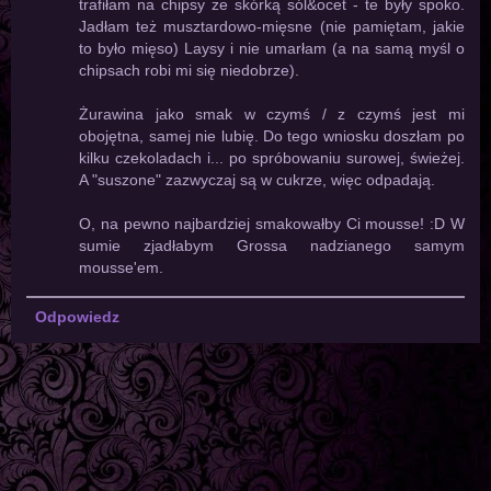
trafiłam na chipsy ze skórką sól&ocet - te były spoko.
Jadłam też musztardowo-mięsne (nie pamiętam, jakie
to było mięso) Laysy i nie umarłam (a na samą myśl o
chipsach robi mi się niedobrze).
Żurawina jako smak w czymś / z czymś jest mi
obojętna, samej nie lubię. Do tego wniosku doszłam po
kilku czekoladach i... po spróbowaniu surowej, świeżej.
A "suszone" zazwyczaj są w cukrze, więc odpadają.
O, na pewno najbardziej smakowałby Ci mousse! :D W
sumie zjadłabym Grossa nadzianego samym
mousse'em.
Odpowiedz