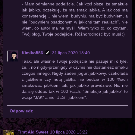
- Mam odmienne podejście. Jak ktoś pisze, że smakuje
jak jabłko, oczekuję, że ma smak jabłka. A jak coś ma
konsystencję... nie wiem, budyniu, ma być budyniem, a
nie "budyniem osadzonym w jakichś tam realiach". Nie
wiem, co autor ma na myśli. Wiem tylko to, co czytam.
Twój blog, Twoje podejście. Różnorodność być musi :)
Kimiko556
31 lipca 2020 18:40
Taak, ale właśnie Twoje podejście nie pasuje mi o tyle,
że... no nigdy-przenigdy w czymś nie dostaniesz smaku
czegoś innego. Nigdy żaden jogurt jabłkowy, czekolada
z jabłkiem czy nutą jabłka nie będzie w 100 %ach
smakować jabłkiem tak, jak jabłko prawdziwe. Nic nie
da się oddać tak w 100 %ach. "Smakuje jak jabłko" to
wciąż "JAK" a nie "JEST jabłkiem".
Odpowiedz
First Aid Sweet
10 lipca 2020 13:22