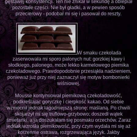
gęstawej konsystencji. Ten nie znikał w sekundę a oblepiał
pozostałe części. Nie był gładki, a w pewien sposób
przecierowy - podobał mi się i pasował do reszty.
W smaku czekolada
zaserwowała mi sporo palonych nut: gorzkiej kawy i
słodkiego, palonego, może lekko karmelowego piernika
czekoladowego. Prawdopodobnie przesiąkła nadzieniem,
ponieważ już przy niej zaznaczył się motyw bombonierki
wiśniowej.
Mousse kontynuował piernikową czekoladowość,
podkreślając goryczkę i cierpkość kakao. Od siebie
wzmocnił jednak łagodniejszą stronę: maślaną. Po chwili
skojarzył mi się truflowo-grzybowo; doszedł wątek
śmietanki, a ja doszukałam się posmaku orzechów. Zaraz
jednak wzrosła piernikowość, przy czym wydała mi się aż
korzennie ostrawa, rozgrzewająca język. Jakby