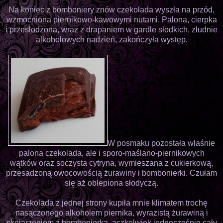
Na koniec z bomboniery znów czekolada wyszła na przód,
wzmocniona piernikowo-kawowymi nutami. Palona, cierpka
i przesłodzona, wraz z drapaniem w gardle słodkich, złudnie
alkoholowych nadzień, zakończyła występ.
W posmaku pozostała właśnie
palona czekolada, ale i sporo-maślano-piernikowych
wątków oraz soczysta cytryna, wymieszana z cukierkową,
przesadzoną owocowością żurawiny i bombonierki. Czułam
się aż oblepiona słodyczą.
Czekolada z jednej strony kupiła mnie klimatem trochę
nasączonego alkoholem piernika, wyrazistą żurawiną i
skojarzeniem z bombonierką, aczkolwiek jednocześnie cały