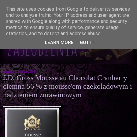
This site uses cookies from Google to deliver its services
and to analyze traffic. Your IP address and user-agent are
shared with Google along with performance and security
metrics to ensure quality of service, generate usage
statistics, and to detect and address abuse.
LEARN MORE
GOT IT
piątek, 10 lipca 2020
J.D. Gross Mousse au Chocolat Cranberry
ciemna 56 % z mousse'em czekoladowym i
nadzieniem żurawinowym