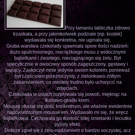
Przy łamaniu tabliczka zdrowo
trzaskała, a przy jakimkolwiek podziale (np. kostek)
wydawała się konkretna, nie uginała się.
Gruba warstwa czekolady ujawniała spore ilości nadzień:
dużo spulchnionego, nieciężkiego musu z widocznymi
bąbelkami i zwartego, nieciągnącego się żelu. Był
specyficznie w owocowy sposób zagęszczony, gęstawy i
lepiący. Zaskoczył mnie jedynie swoim kolorem, ponieważ
był częściowo przezroczysty, z zielonkawo-żółtym
zabarwieniem, co niestety trudno było uchwycić na
zdjęciach.
Czekolada w ustach rozpływała się powoli, mięknąc na
tłustawo-gładki krem.
Mousse okazał się dość konkretnym, ale właśnie ewidentnie
napowietrzonym mousse'em. Wydawało mi się, że wręcz
bąbelkował. Cechowała go tłustość bitej śmietanki i leciutko
pylisty efekt.
Dobrze zgrał się z żelo-nadzieniem o bardzo soczystej, acz