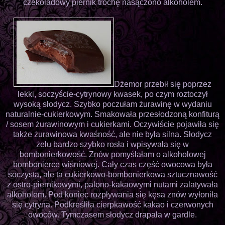
czekoladowy piernik trochę nasączono alkoholem.
Dżemor przebił się poprzez
lekki, soczyście-cytrynowy kwasek, po czym roztoczył
wysoką słodycz. Szybko poczułam żurawinę w wydaniu
naturalnie-cukierkowym. Smakowała przesłodzoną konfiturą
/ sosem żurawinowym i cukierkami. Oczywiście pojawiła się
także żurawinowa kwaśność, ale nie była silna. Słodycz
żelu bardzo szybko rosła i wpisywała się w
bombonierkowość. Znów pomyślałam o alkoholowej
bombonierce wiśniowej. Cały czas część owocowa była
soczysta, ale ta cukierkowo-bombonierkowa sztucznawość
z ostro-piernikowymi, palono-kakaowymi nutami zalatywała
alkoholem. Pod koniec rozpływania się kęsa znów wyłoniła
się cytryna. Podkreśliła cierpkawość kakao i czerwonych
owoców. Tymczasem słodycz drapała w gardle.