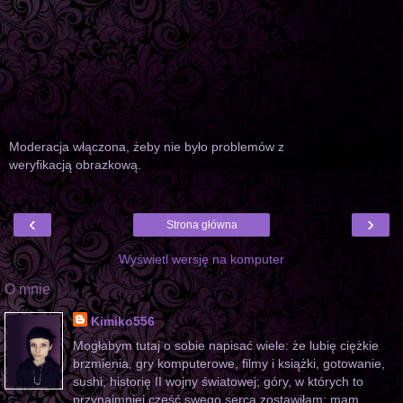
Moderacja włączona, żeby nie było problemów z
weryfikacją obrazkową.
‹
›
Strona główna
Wyświetl wersję na komputer
O mnie
Kimiko556
Mogłabym tutaj o sobie napisać wiele: że lubię ciężkie
brzmienia, gry komputerowe, filmy i książki, gotowanie,
sushi, historię II wojny światowej; góry, w których to
przynajmniej część swego serca zostawiłam; mam