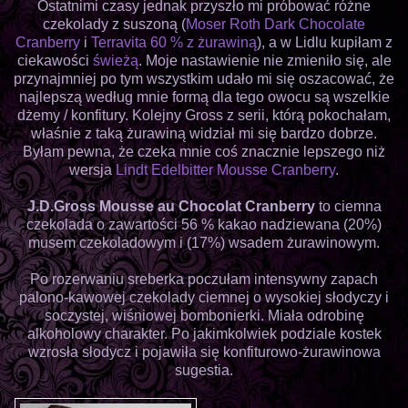
Ostatnimi czasy jednak przyszło mi próbować różne
czekolady z suszoną (
Moser Roth Dark Chocolate
Cranberry
i
Terravita 60 % z żurawiną
), a w Lidlu kupiłam z
ciekawości
świeżą
. Moje nastawienie nie zmieniło się, ale
przynajmniej po tym wszystkim udało mi się oszacować, że
najlepszą według mnie formą dla tego owocu są wszelkie
dżemy / konfitury. Kolejny Gross z serii, którą pokochałam,
właśnie z taką żurawiną widział mi się bardzo dobrze.
Byłam pewna, że czeka mnie coś znacznie lepszego niż
wersja
Lindt Edelbitter Mousse Cranberry
.
J.D.Gross Mousse au Chocolat Cranberry
to ciemna
czekolada o zawartości 56 % kakao nadziewana (20%)
musem czekoladowym i (17%) wsadem żurawinowym.
Po rozerwaniu sreberka poczułam intensywny zapach
palono-kawowej czekolady ciemnej o wysokiej słodyczy i
soczystej, wiśniowej bombonierki. Miała odrobinę
alkoholowy charakter. Po jakimkolwiek podziale kostek
wzrosła słodycz i pojawiła się konfiturowo-żurawinowa
sugestia.