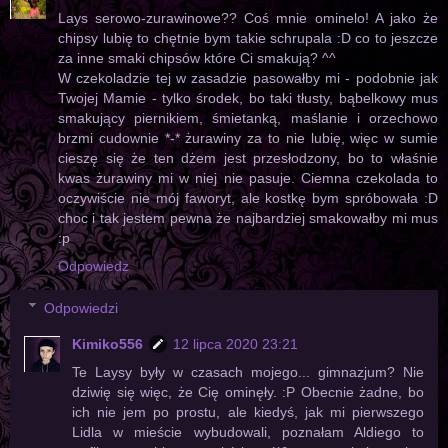
Lays serowo-zurawinowe?? Coś mnie ominelo! A jako że
chipsy lubię to chętnie bym takie schrupala :D co to jeszcze
za inne smaki chipsów które Ci smakują? ^^
W czekoladzie tej w zasadzie pasowałby mi - podobnie jak
Twojej Mamie - tylko środek, bo taki tłusty, bąbelkowy mus
smakujący piernikiem, śmietanką, maślanie i orzechowo
brzmi cudownie *-* żurawiny za to nie lubię, więc w sumie
cieszę się że ten dżem jest przesłodzony, bo to właśnie
kwas żurawiny mi w niej nie pasuje. Ciemna czekolada to
oczywiście nie mój faworyt, ale kostkę bym spróbowała :D
choc i tak jestem pewna że najbardziej smakowałby mi mus
:p
Odpowiedz
Odpowiedzi
Kimiko556
12 lipca 2020 23:21
Te Laysy były w czasach mojego... gimnazjum? Nie
dziwię się więc, że Cię ominęły. :P Obecnie żadne, bo
ich nie jem po prostu, ale kiedyś, jak mi pierwszego
Lidla w mieście wybudowali, poznałam Aldiego to