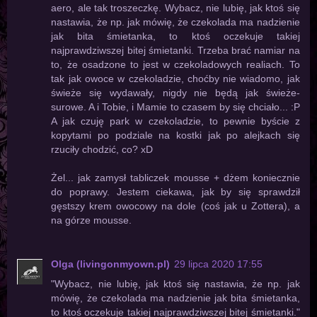
aero, ale tak troszeczkę. Wybacz, nie lubię, jak ktoś się
nastawia, że np. jak mówię, że czekolada ma nadzienie
jak bita śmietanka, to ktoś oczekuje takiej
najprawdziwszej bitej śmietanki. Trzeba brać namiar na
to, że osadzone to jest w czekoladowych realiach. To
tak jak owoce w czekoladzie, choćby nie wiadomo, jak
świeże się wydawały, nigdy nie będą jak świeże-
surowe. A i Tobie, i Mamie to czasem by się chciało... :P
A jak czuję park w czekoladzie, to pewnie byście z
kopytami po podziale na kostki jak po alejkach się
rzuciły chodzić, co? xD
Żel... jak zamysł tabliczek mousse + dżem koniecznie
do poprawy. Jestem ciekawa, jak by się sprawdził
gęstszy krem owocowy na dole (coś jak u Zottera), a
na górze mousse.
Olga (livingonmyown.pl)
29 lipca 2020 17:55
"Wybacz, nie lubię, jak ktoś się nastawia, że np. jak
mówię, że czekolada ma nadzienie jak bita śmietanka,
to ktoś oczekuje takiej najprawdziwszej bitej śmietanki."