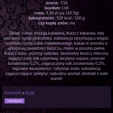
ocena:
7/10
kupiłam:
Lidl
cena:
8,99 zł (za 182,5g)
kaloryczność:
528 kcal / 100 g
czy kupię znów:
nie
Skład: cukier, miazga kakaowa, tłuszcz kakaowy, olej
palmowy, syrop glukozowy, substancja utrzymująca wilgoć:
sorbitole; syrop cukru inwertowanego, kakao w proszku o
obniżonej zawartości tłuszczu, mleko w proszku pełne,
tłuszcz shea, orzechy laskowe, bezwodny tłuszcz mleczny,
zagęszczony sok cytrynowy, lecytyna sojowa, przecier
żurawinowy 0,2%, zagęszczony sok żurawinowy 0,2%,
regulator kwasowości: cytrynian sodu; substancja
zagęszczająca: pektyny; naturalny aromat, ekstrakt z laski
wanilii
Kimiko556
o
05:00
Udostępnij