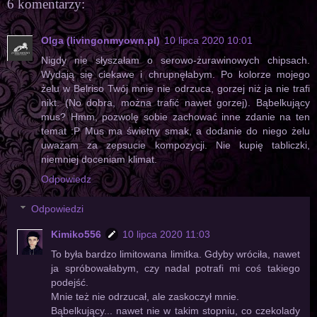
6 komentarzy:
Olga (livingonmyown.pl)
10 lipca 2020 10:01
Nigdy nie słyszałam o serowo-żurawinowych chipsach.
Wydają się ciekawe i chrupnęłabym. Po kolorze mojego
żelu w Belriso Twój mnie nie odrzuca, gorzej niż ja nie trafi
nikt. (No dobra, można trafić nawet gorzej). Bąbelkujący
mus? Hmm, pozwolę sobie zachować inne zdanie na ten
temat :P Mus ma świetny smak, a dodanie do niego żelu
uważam za zepsucie kompozycji. Nie kupię tabliczki,
niemniej doceniam klimat.
Odpowiedz
Odpowiedzi
Kimiko556
10 lipca 2020 11:03
To była bardzo limitowana limitka. Gdyby wróciła, nawet
ja spróbowałabym, czy nadal potrafi mi coś takiego
podejść.
Mnie też nie odrzucał, ale zaskoczył mnie.
Bąbelkujący... nawet nie w takim stopniu, co czekolady