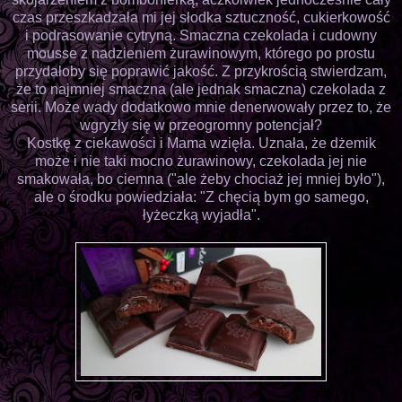
czas przeszkadzała mi jej słodka sztuczność, cukierkowość
i podrasowanie cytryną. Smaczna czekolada i cudowny
mousse z nadzieniem żurawinowym, którego po prostu
przydałoby się poprawić jakość. Z przykrością stwierdzam,
że to najmniej smaczna (ale jednak smaczna) czekolada z
serii. Może wady dodatkowo mnie denerwowały przez to, że
wgryzły się w przeogromny potencjał?
Kostkę z ciekawości i Mama wzięła. Uznała, że dżemik
może i nie taki mocno żurawinowy, czekolada jej nie
smakowała, bo ciemna ("ale żeby chociaż jej mniej było"),
ale o środku powiedziała: "Z chęcią bym go samego,
łyżeczką wyjadła".