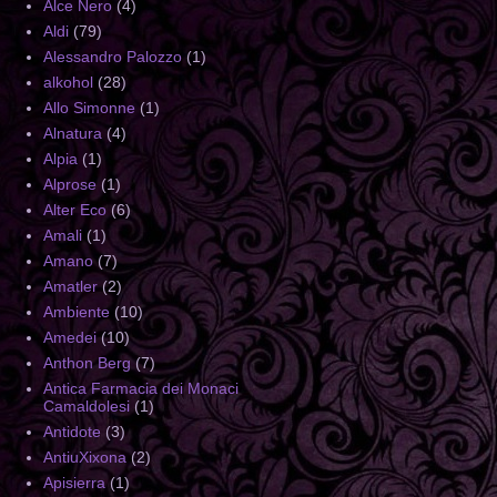
Alce Nero
(4)
Aldi
(79)
Alessandro Palozzo
(1)
alkohol
(28)
Allo Simonne
(1)
Alnatura
(4)
Alpia
(1)
Alprose
(1)
Alter Eco
(6)
Amali
(1)
Amano
(7)
Amatler
(2)
Ambiente
(10)
Amedei
(10)
Anthon Berg
(7)
Antica Farmacia dei Monaci
Camaldolesi
(1)
Antidote
(3)
AntiuXixona
(2)
Apisierra
(1)