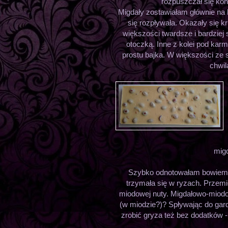
rozpuszczał się kon
Migdały zostawiałam głównie na 
się rozpływała. Okazały się 
większości twardsze i bardzie
otoczką. Inne z kolei pod karm
prostu bajka. W większości ze s
chwil
migd
Szybko odnotowałam bowiem t
trzymała się w ryzach. Przemi
miodowej nuty. Migdałowo-miod
(w miodzie?)? Spływając do gard
zrobić gryza też bez dodatków - 