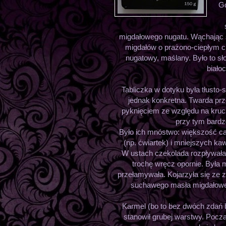
Gd
migdałowego nugatu. Wąchając 
migdałów o prażono-ciepłym c
nugatowy, maślany. Było to sło
biało
Tabliczka w dotyku była tłusto
jednak konkretna. Twarda prz
pyknięciem ze względu na kruc
przy tym bardz
Było ich mnóstwo: większość ca
(np. ćwiartek) i mniejszych k
W ustach czekolada rozpływała 
trochę wręcz opornie. Była 
przełamywała. Kojarzyła się ze z
suchawego masła migdałoweg
Karmel (bo to bez dwóch zdań b
stanowił grubej warstwy. Począ