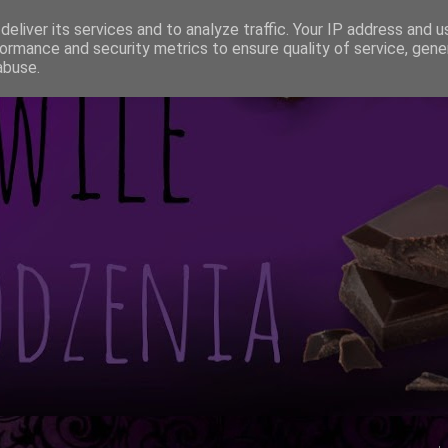
eliver its services and to analyze traffic. Your IP address and 
ormance and security metrics to ensure quality of service, gen
abuse.