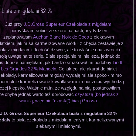
 biała z migdałami 32 %
Już przy
J.D.Gross Superieur Czekolada z migdałami
pomyślałam sobie, że skoro na następny tydzień
zaplanowałam
Auchan Blanc Noix de Coco
z ciekawym
atkiem, jakim są karmelizowane wiórki, z chęcią zestawię je z
iałą z migdałami. To dość dziwne, ale to właśnie ona zwróciła
oją uwagę na tę serię. Białe specjalnie mi nie leżą, jednak do
iś dobrze pamiętałam, jak bardzo smakował mi podobny
Lindt
Les Grandes 32 % Mandeln
. Co jak co, ale akurat do białej
ekolady, karmelizowane migdały wydają mi się spoko - mimo
 normalnie karmelizowane kawałki w moim odczuciu wychodzą
czej kiepsko. Właśnie m.in. ze względu na nią, postanowiłam,
że chyba jednak warto też spróbować
czystszą (bo jednak z
wanilią, więc nie "czystą") białą Grossa
.
J.D. Gross Superieur Czekolada biała z migdałami 32 %
gdały
to biała czekolada z migdałami całymi, karmelizowanymi
siekanymi i mielonymi.