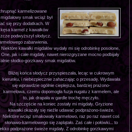
 chrupnąć karmelizowane
A migdałowy smak wciąż był
lać się przy dodatkach. W
ię kęsa karmel z kawałków
eszcze podwyższył słodycz.
karmelowego zabarwienia.
Niektóre kawałki migdałów wydały mi się odrobinkę posolone,
One, jak i całe migdały, nawet nierozgryzane mocno podbijały
ralnie słodko-gorzkawy smak migdałów.
Bliżej końca słodycz przyspieszała, lecąc w cukrowym
kierunku, i niebezpiecznie zahaczając o przesadę. Wydawała
się wprawdzie ogólnie cieplejsza, bardziej prażono-
karmelowa, czemu dopomogła fuzja nugatu z karmelem, ale
to, jak drapała w gardle trochę męczyło.
Na szczęście na koniec zostały mi migdały. Gryzione
kawałki okazały się nieźle udawać podprażono-świeże.
Niektóre wciąż smakowały karmelowo, raz po raz nawet coś
słonawo-karmelowego się zaplątało. Zaś całe i połówki... to
 lekko podprażone świeże migdały. Z odrobinkę gorzkawymi