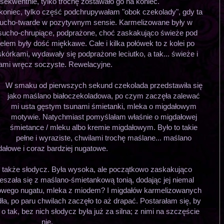
sekwentnie, tylko trochę zostawało go na koniec.
koniec, tylko część podchrupywałam "obok czekolady", gdy ta
krucho-twarde w pozytywnym sensie. Karmelizowane były w
j sucho-chrupiące, podprażone, choć zaskakująco świeże pod
elem były dość miękkawe. Całe i kilka połówek to z kolei po
kórkami, wydawały się podprażone leciutko, a tak... świeże i
ami wręcz soczyste. Rewelacyjne.
W smaku od pierwszych sekund czekolada przedstawiła się
jako maślano białoczekoladowa, po czym zaczęła zalewać
mi usta gęstym tsunami śmietanki, mleka o migdałowym
motywie. Natychmiast pomyślałam właśnie o migdałowej
śmietance / mleku albo kremie migdałowym. Było to takie
pełne i wyraziste, chwilami trochę maślane... maślano
ałowe i coraz bardziej nugatowe.
akże słodycz. Była wysoka, ale początkowo zaskakująco
eszała się z maślano-śmietankową tonią, dodając jej niemal
owego nugatu, mleka z miodem? I migdałów karmelizowanych
ła, po paru chwilach zaczęło to aż drapać. Postarałam się, by
o tak, bez nich słodycz była już za silna; z nimi na szczęście
nie.