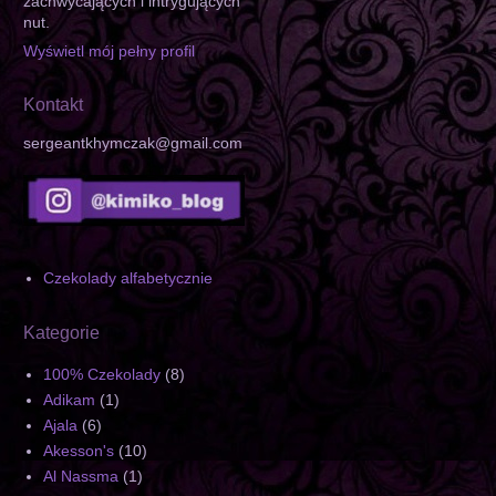
zachwycających i intrygujących
nut.
Wyświetl mój pełny profil
Kontakt
sergeantkhymczak@gmail.com
Czekolady alfabetycznie
Kategorie
100% Czekolady
(8)
Adikam
(1)
Ajala
(6)
Akesson's
(10)
Al Nassma
(1)