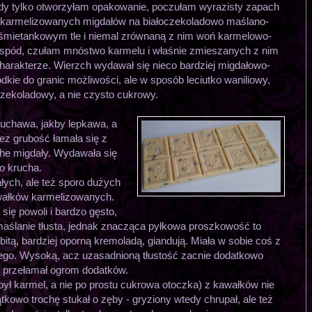
y tylko otworzyłam opakowanie, poczułam wyrazisty zapach
karmelizowanych migdałów na białoczekoladowo maślano-
śmietankowym tle i niemal zrównaną z nim woń karmelowo-
spód, czułam mnóstwo karmelu i właśnie zmieszanych z nim
harakterze. Wierzch wydawał się nieco bardziej migdałowo-
dkie do granic możliwości, ale w sposób leciutko waniliowy,
czekoladowy, a nie czysto cukrowy.
-suchawa, jakby lepkawa, a
ez grubość łamała się z
he migdały. Wydawała się
o krucha.
łych, ale też sporo dużych
awałków karmelizowanych.
się powoli i bardzo gęsto,
maślanie tłusta, jednak znacząca pyłkowa proszkowość to
bitą, bardziej oporną kremoladą, giandują. Miała w sobie coś z
o. Wysoką, acz uzasadnioną tłustość zacnie dodatkowo
przełamał ogrom dodatków.
ył karmel, a nie po prostu cukrowa otoczka) z kawałków nie
tkowo trochę stukał o zęby - gryziony wtedy chrupał, ale też