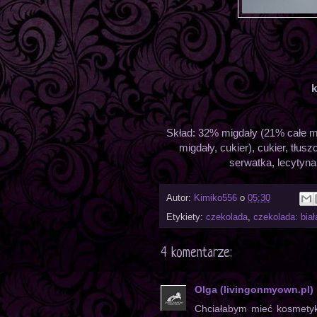
k
Skład: 32% migdały (21% całe m
migdały, cukier), cukier, tłu
serwatka, lecytyna
Autor:
Kimiko556
o
05:30
Etykiety:
czekolada
,
czekolada: biał
4 komentarze:
Olga (livingonmyown.pl)
Chciałabym mieć kosmetyk