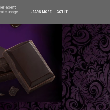
user-agent
erate usage
LEARN MORE
GOT IT