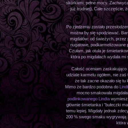
skórkami, pełne mocy. Zachwycaj
już trudniej). Całe szczęście,
Po zjedzeniu zostało przesłodzeni
można by się spodziewać. Ba
migdałów: od świeżych, przez
nugatowe, podkarmelizowane p
Czułam, jak otula je śmietanko
która po migdałach wydała mi 
Całość oceniam zaskakująco 
udziale karmelu ogółem, nie zaś 
że tak zacne okazało się tu 
Mimo że bardzo podobna do
Lind
mocno smakowała migdałami 
podlinkowanego Lindta
wymiesz
głównie śmietanka i "bułeczki m
temu lepiej. Migdały jednak zdec
200 % swego smaku wygrywają z 
która 