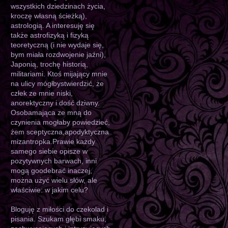
wszystkich dziedzinach życia,
kroczę własną ścieżką),
astrologią. A interesuję się
także astrofizyką i fizyką
teoretyczną (i nie wydaje się,
bym miała rozdwojenie jaźni),
Japonią, trochę historią,
militariami. Ktoś mijający mnie
na ulicy mógłbystwierdzić, że
człek ze mnie niski,
anorektyczny i dość dziwny.
Osobamająca ze mną do
czynienia mogłaby powiedzieć,
żem sceptyczna,apodyktyczna
mizantropka.Prawie każdy
samego siebie opisze w
pozytywnych barwach, inni
mogą goodebrać inaczej,
można użyć wielu słów, ale
właściwie: w jakim celu?
Bloguję z miłości do czekolad i
pisania. Szukam głębi smaku,