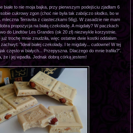
e białe to nie moja bajka, przy pierwszym podejściu zjadłam 6
sobie cukrowy zgon (choć nie była tak zabójczo słodko, bo w
p. mleczna Terravita z ciasteczkami 56g). W zasadzie nie mam
o dobra propozycja na białą czekoladę. A migdały? W paczkach
wo do Lindtów Les Grandes (ok 20 zł) niezwykle korzystnie.
już trochę mnie znudziła, więc ostatnie dwie kostki oddałam
zachwyt: "Ideał białej czekolady. I te migdały... cudowne! W tej
 często w białych... Przepyszna. Dlaczego do mnie trafiła?".
a, że i jej wpadła. Jednak dobrą córką jestem!