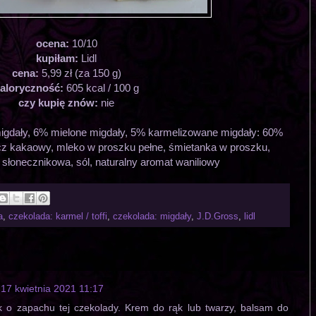
ocena:
10/10
kupiłam:
Lidl
cena:
5,99 zł (za 150 g)
aloryczność:
605 kcal / 100 g
czy kupię znów:
nie
igdały, 6% mielone migdały, 5% karmelizowane migdały: 60%
szcz kakaowy, mleko w proszku pełne, śmietanka w proszku,
 słonecznikowa, sól, naturalny aromat waniliowy
a
,
czekolada: karmel / toffi
,
czekolada: migdały
,
J.D.Gross
,
lidl
17 kwietnia 2021 11:17
 o zapachu tej czekolady. Krem do rąk lub twarzy, balsam do