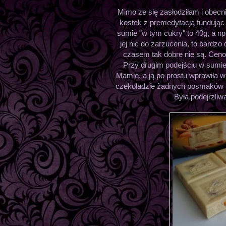
Mimo że się zasłodziłam i obecni
kostek z premedytacją fundując 
sumie "w tym cukry" to 40g, a n
jej nic do zarzucenia, to bardz
czasem tak dobre nie są. Ceno
Przy drugim podejściu w sumie 
Mamie, a ją po prostu wprawiła w 
czekoladzie żadnych posmaków jak
Była podejrzliw