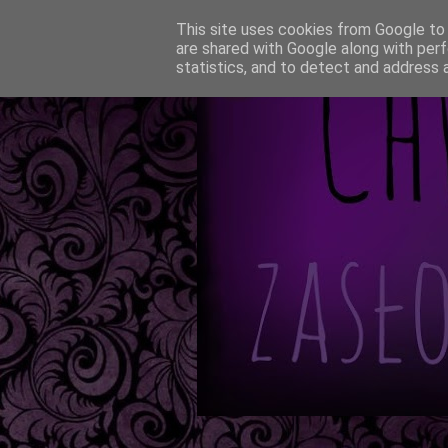
This site uses cookies from Google to d
are shared with Google along with perf
statistics, and to detect and address 