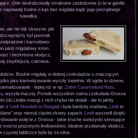
ące. One neutralizowały smakowe zasłodzenie (o te w gardle
 że naprawdę trudno o kęs bez migdała bądź jego porządnego
kawałka.
e, ale nie tak straszne, jak
rdzo wyraźny był posmak
 podprażone i karmelowo-
o jakiś migdałowy krem.
wosć i bezkresna słodycz,
się zwyklejsza, cukrowa.
dobrze. Boskie migdały w dobrej czekoladzie o znaczącym
tylko jako karmelizowanie wyszły świetnie. W ogóle to dziwne,
karmelizowanie - lepiej niż w np.
Zotter Caramelised Nuts
.
ta
, wyszła inaczej. Przede wszystkim sama czekolada Grossa
(do Lindta miazgi z nich chyba nie dodali - ale to jakby
ać z
Lindt Mandeln in Nougat
) i była bardziej maślana,
Lindt
to
aślane" oraz niemal ciasteczkowy zapach.
Lindt
wyszedł dzięki
ydowanie wolę te z Grossa - takie kruche świeżynki serwujące
mocno prażonymi lindtowskimi. Idealnie przełamały słodycz,
w czystej tabliczce była by za silna.