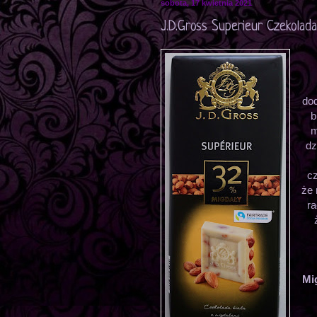
sobota, 17 kwietnia 2021
J.D.Gross Superieur Czekolada
dod
b
m
dz
cz
że
ra
Mi