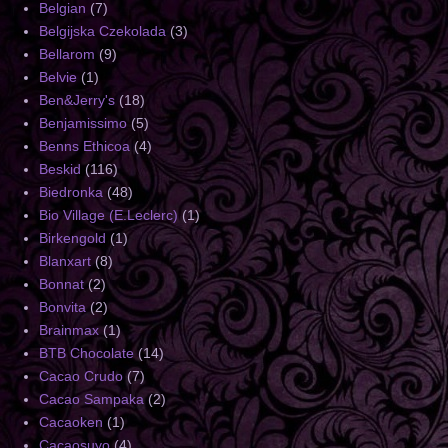
Belgian
(7)
Belgijska Czekolada
(3)
Bellarom
(9)
Belvie
(1)
Ben&Jerry's
(18)
Benjamissimo
(5)
Benns Ethicoa
(4)
Beskid
(116)
Biedronka
(48)
Bio Village (E.Leclerc)
(1)
Birkengold
(1)
Blanxart
(8)
Bonnat
(2)
Bonvita
(2)
Brainmax
(1)
BTB Chocolate
(14)
Cacao Crudo
(7)
Cacao Sampaka
(2)
Cacaoken
(1)
Cacaosuyo
(4)