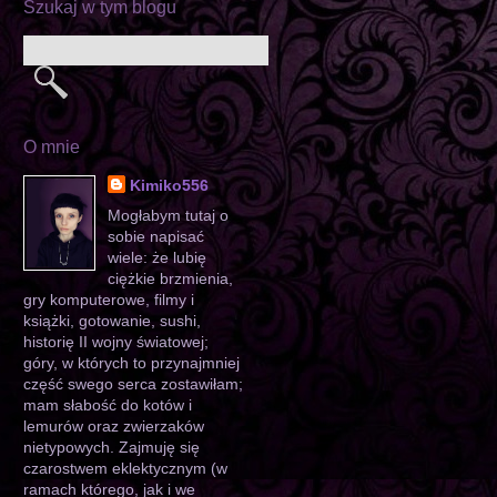
Szukaj w tym blogu
O mnie
Kimiko556
Mogłabym tutaj o
sobie napisać
wiele: że lubię
ciężkie brzmienia,
gry komputerowe, filmy i
książki, gotowanie, sushi,
historię II wojny światowej;
góry, w których to przynajmniej
część swego serca zostawiłam;
mam słabość do kotów i
lemurów oraz zwierzaków
nietypowych. Zajmuję się
czarostwem eklektycznym (w
ramach którego, jak i we