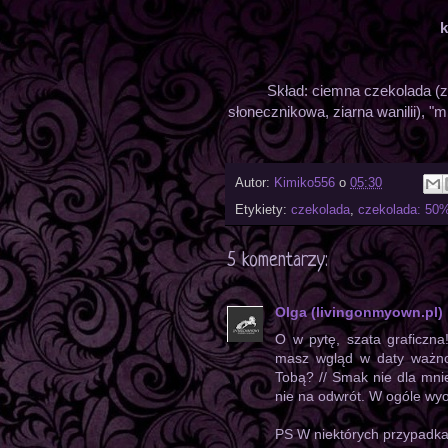
k
Skład: ciemna czekolada (zi
słonecznikowa, ziarna wanilii), "m
Autor:
Kimiko556
o
05:30
Etykiety:
czekolada
,
czekolada: 50
5 komentarzy:
Olga (livingonmyown.pl)
O w pytę, szata graficzn
masz wgląd w daty ważnoś
Tobą? // Smak nie dla mni
nie na odwrót. W ogóle wyob
PS W niektórych przypadkach