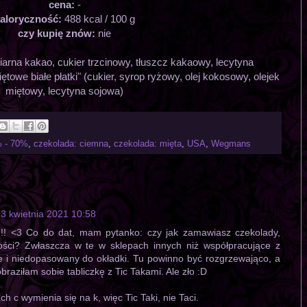
cena:
-
aloryczność:
488 kcal / 100 g
czy kupię znów:
nie
arna kakao, cukier trzcinowy, tłuszcz kakaowy, lecytyna
iętowe białe płatki" (cukier, syrop ryżowy, olej kokosowy, olejek
miętowy, lecytyna sojowa)
% - 70%
,
czekolada: ciemna
,
czekolada: mięta
,
USA
,
Wegmans
3 kwietnia 2021 10:58
a!!! <3 Co do dat, mam pytanko: czy jak zamawiasz czekolady,
ci? Zwłaszcza w te w sklepach innych niż współpracujące z
e i niedopasowany do okładki. Tu powinno być rozgrzewająco, a
raziłam sobie tabliczkę z Tic Takami. Ale zło :D
 c wymienia się na k, więc Tic Taki, nie Taci.