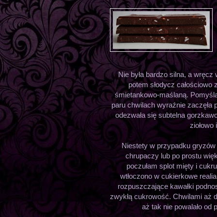
Nie była bardzo silna, a wręcz 
potem słodycz całościowo z
śmietankowo-maślaną. Pomyślała
paru chwilach wyraźnie zaczęła 
odezwała się subtelna gorzkawoś
ziołowo 
Niestety w przypadku gryzów
chrupaczy lub po prostu więks
poczułam splot mięty i cukru
wtłoczono w cukierkowe realia.
rozpuszczające kawałki podnos
zwykłą cukrowość. Chwilami aż d
aż tak nie powalało od