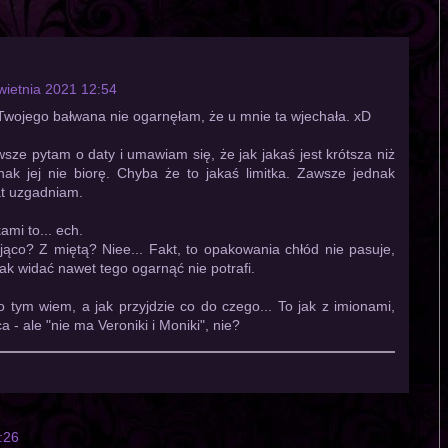
wietnia 2021 12:54
wojego bałwana nie ogarnęłam, że u mnie ta wjechała. xD
ze pytam o daty i umawiam się, że jak jakaś jest krótsza niż
nak jej nie biorę. Chyba że to jakaś limitka. Zawsze jednak
at uzgadniam.
ami to... ech.
ąco? Z miętą? Niee... Fakt, to opakowania chłód nie pasuje,
 jak widać nawet tego ogarnąć nie potrafi.
o tym wiem, a jak przyjdzie co do czego... To jak z imionami,
a - ale "nie ma Veroniki i Moniki", nie?
:26