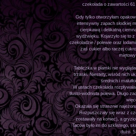
czekolada o zawartości 6
Gdy tylko otworzyłam opakowa
intensywny zapach słodkiej 
cierpkawą i delikatną ciem
wydźwięku. Kojarzyło się to 
czekoladzie / polewie oraz loda
zaś cukier albo raczej cukro
miętow
Tabliczka w plamki nie wyglądał
trzaski. Niestety, wśród nich u
średnich i malutki
W ustach czekolada rozpływała si
tłusto-wodnista polewa. Długo zac
więce
Okazała się strasznie najeżo
Rozpuszczały się wraz z czek
zostawały na koniec), a gryzion
Taców było im do szklistego, s
dużo. S