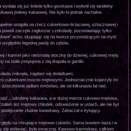
wydała się już ledwie tylko gorzkawa i wyłonił się tandetny
kawej polewy kakaowej. Nie było to jednak nachalne.
pełnie ustąpiła na rzecz cukierkowo-tictacowej, sztucznawej i
 powoli zaczęła zagłuszać czekoladę, pozostawiając tylko
dowe" echo, skupiając się na tworze przywodzącym na myśl
 i względnie łagodną pastę do zębów.
wę i karmel jako nieśmiałą otoczkę do dziwnej, cukrowej mięty.
 na stałe zespojona z nią drapała w gardle.
lada zniknęła, zajęłam się dodatkami.
 cukierkami mocno miętowymi. Jednoznacznie kojarzyły mi
 dzieciństwie jadłam mnóstwo, ale od kilkunastu lat nie).
pkość... odrobinę kakaowa, a w dużej mierze cukrowo-miętowa,
zułam też miętowy chłodek, odświeżenie w ustach, ale nie był
podejrzanie złudnie kwaskawy. Zahaczał o irytujący.
zględu na chrupiące miętowe cukierki. Sama bowiem baza i w
ły się wyłaniać, była smaczna. Kawowo-karmelowy, całkiem