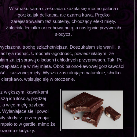
W smaku sama czekolada okazała się mocno palona i
gorzka jak delikatna, ale czarna kawa. Prędko
zarejestrowałam też subtelny, chłodzący efekt mięty.
Zaleciała leciutko orzechową nutą, a następnie przywołała
słodycz.
wyciszona, trochę szlachetniejsza. Doszukałam się wanilii, a
aczęła rosnąć. Umocniła łagodność, powiedziałabym, że
m za jej sprawą o lodach i chłodnych przyprawach. Tak! Po
przeplatać się w niej mięta. Obok palono-kawowej gorzkawości
ć... suszonej mięty. Wyszła zaskakująco naturalnie, słodko-
i cierpkawo, wpisując się w otoczenie.
 z większymi kawałkami
zą ich ilością, prędzej
, a więc miętę szybciej
 Wyłaniające się i powoli
iły słodycz, przemycając
rapało to w gardle, mimo że
 poziomu słodyczy.