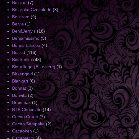
Belgian
(7)
Belgijska Czekolada
(3)
Bellarom
(9)
Belvie
(1)
Ben&Jerry's
(18)
Benjamissimo
(5)
Benns Ethicoa
(4)
Beskid
(116)
Biedronka
(48)
Bio Village (E.Leclerc)
(1)
Birkengold
(1)
Blanxart
(8)
Bonnat
(3)
Bonvita
(2)
Brainmax
(1)
BTB Chocolate
(14)
Cacao Crudo
(7)
Cacao Sampaka
(2)
Cacaoken
(1)
Cacaosuyo
(4)