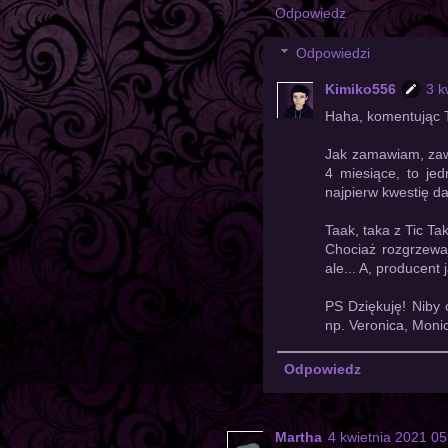
Odpowiedz
Odpowiedzi
Kimiko556
3 k
Haha, komentując T
Jak zamawiam, zaws
4 miesiące, to jed
najpierw kwestię d
Taak, taka z Tic Tak
Chociaż rozgrzewaj
ale... A, producent
PS Dziękuję! Niby 
np. Veronica, Monic
Odpowiedz
Martha
4 kwietnia 2021 05