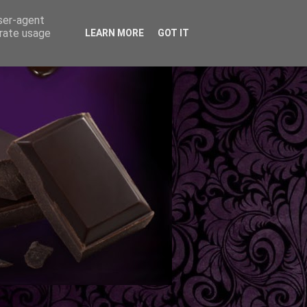
user-agent
erate usage
LEARN MORE
GOT IT