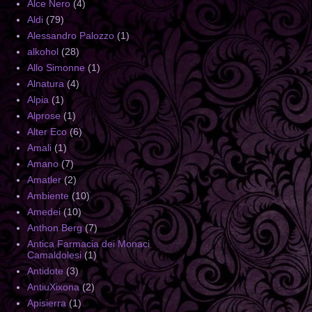
Alce Nero
(4)
Aldi
(79)
Alessandro Palozzo
(1)
alkohol
(28)
Allo Simonne
(1)
Alnatura
(4)
Alpia
(1)
Alprose
(1)
Alter Eco
(6)
Amali
(1)
Amano
(7)
Amatler
(2)
Ambiente
(10)
Amedei
(10)
Anthon Berg
(7)
Antica Farmacia dei Monaci
Camaldolesi
(1)
Antidote
(3)
AntiuXixona
(2)
Apisierra
(1)