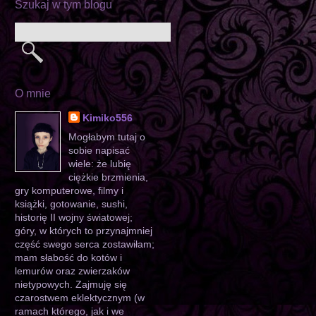
Szukaj w tym blogu
O mnie
Kimiko556
Mogłabym tutaj o
sobie napisać
wiele: że lubię
ciężkie brzmienia,
gry komputerowe, filmy i
książki, gotowanie, sushi,
historię II wojny światowej;
góry, w których to przynajmniej
część swego serca zostawiłam;
mam słabość do kotów i
lemurów oraz zwierzaków
nietypowych. Zajmuję się
czarostwem eklektycznym (w
ramach którego, jak i we