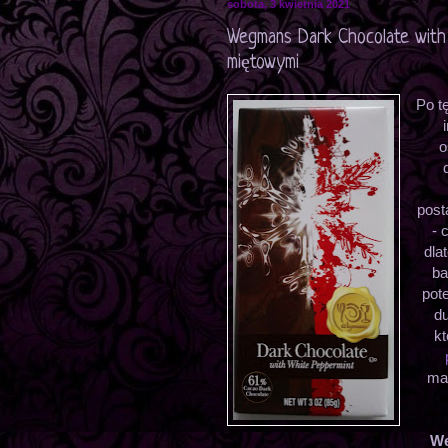
sobota, 3 kwietnia 2021
Wegmans Dark Chocolate with 
miętowymi
Po t
o
post
- 
dla
ba
pot
du
kt
ma
We