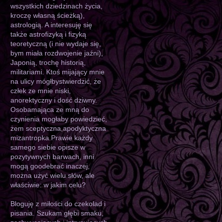
wszystkich dziedzinach życia,
kroczę własną ścieżką),
astrologią. A interesuję się
także astrofizyką i fizyką
teoretyczną (i nie wydaje się,
bym miała rozdwojenie jaźni),
Japonią, trochę historią,
militariami. Ktoś mijający mnie
na ulicy mógłbystwierdzić, że
człek ze mnie niski,
anorektyczny i dość dziwny.
Osobamająca ze mną do
czynienia mogłaby powiedzieć,
żem sceptyczna,apodyktyczna
mizantropka.Prawie każdy
samego siebie opisze w
pozytywnych barwach, inni
mogą goodebrać inaczej,
można użyć wielu słów, ale
właściwie: w jakim celu?
Bloguję z miłości do czekolad i
pisania. Szukam głębi smaku,