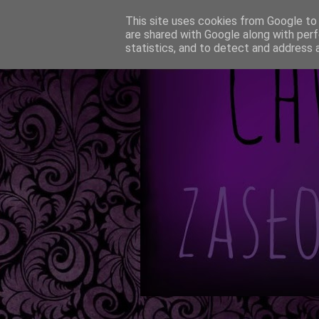
This site uses cookies from Google to d
are shared with Google along with perf
statistics, and to detect and address 