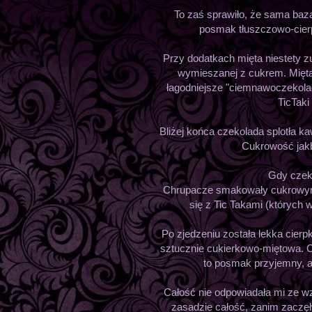
To zaś sprawiło, że sama baza 
posmak tłuszczowo-cierp
Przy dodatkach mięta niestety zu
wymieszanej z cukrem. Mięta
łagodniejsze "ciemnawoczekola
TicTaki
Bliżej końca czekolada splotła ka
Cukrowość jakby
Gdy czeko
Chrupacze smakowały cukrowymi
się z Tic Takami (których w
Po zjedzeniu została lekka cier
sztucznie cukierkowo-miętowa. C
to posmak przyjemny, a 
Całość nie odpowiadała mi ze w
zasadzie całość, zanim zaczę