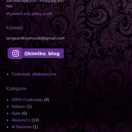
zachwycających i intrygujących
nut.
Wyświetl mój pełny profil
Kontakt
sergeantkhymczak@gmail.com
Czekolady alfabetycznie
Kategorie
100% Czekolady
(8)
Adikam
(1)
Ajala
(6)
Akesson's
(10)
Al Nassma
(1)