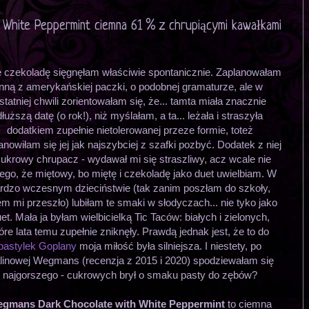
White Peppermint ciemna 61 % z chrupiącymi kawałkami
ę czekoladę sięgnęłam właściwie spontanicznie. Zaplanowałam
inną z amerykańskiej paczki, o podobnej gramaturze, ale w
statniej chwili zorientowałam się, że... tamta miała znacznie
dłuższą datę (o rok!), niż myślałam, a ta... leżała i straszyła
dodatkiem zupełnie nietolerowanej przeze formie, toteż
anowiłam się jej jak najszybciej z szafki pozbyć. Dodatek z niej
cukrowy chrupacz - wydawał mi się straszliwy, acz wcale nie
tego, że miętowy, bo miętę i czekoladę jako duet uwielbiam. W
rdzo wczesnym dzieciństwie (tak zanim poszłam do szkoły,
em mi przeszło) lubiłam te smaki w słodyczach... nie tyko jako
et. Mała ja byłam wielbicielką Tic Taców: białych i zielonych,
óre lata temu zupełnie zniknęły. Prawdą jednak jest, że to do
pastylek Goplany
moja miłość była silniejsza. I niestety, po
linowej Wegmans (recenzja z 2015 i 2020) spodziewałam się
najgorszego - cukrowych brył o smaku pasty do zębów?
gmans Dark Chocolate with White Peppermint
to ciemna