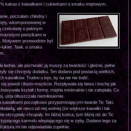
1 % kakao z kawałkami / cukierkami o smaku miętowym.
nie, poczułam chłodny i
mięty, wkomponowanej w
ną czekoladę o palonym
z mazistymi pastylkami w
mi. Motywem przewodnim był
-lukier. Taak, o smaku
ym.
a ładnie, ale pochwalić ją muszę za twardość i głośne, pełne
kryły się chrzęsty dodatku. Ten dodano pod postacią wielkich,
ch kawałków. Trudno o kęs, by na nie nie trafić.
ę powoli i tłusto-maziście. Rozpływała się łatwo i trochę jak
howywała kształt i formę, miękła minimalnie i nie zalepiała. Co
j, usta otłuszczała niemiłosiernie.
na kawałkami początkowo przypominającymi twarde Tic Taki.
oladą, ale nieco od niej wolniej (że większe kawałki i tak
e skrzypiały-chrupały. Im bliżej końca, tym bliżej niż do Tic
krzypiącego karmelu wlepiającego się w zęby. Dodano tego za
truktura mi nie odpowiadała zupełnie.