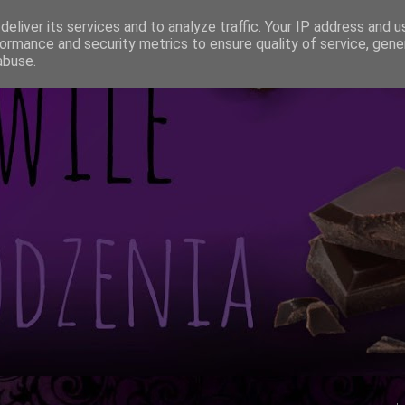
eliver its services and to analyze traffic. Your IP address and 
ormance and security metrics to ensure quality of service, gen
abuse.