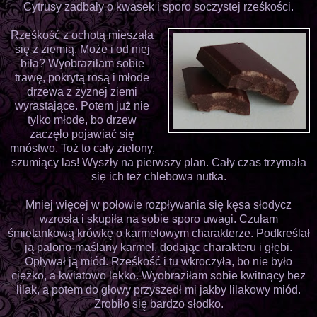
Cytrusy zadbały o kwasek i sporo soczystej rześkości.
Rześkość z ochotą mieszała
się z ziemią. Może i od niej
biła? Wyobraziłam sobie
trawę, pokrytą rosą i młode
drzewa z żyznej ziemi
wyrastające. Potem już nie
tylko młode, bo drzew
zaczęło pojawiać się
mnóstwo. Toż to cały zielony,
szumiący las! Wyszły na pierwszy plan. Cały czas trzymała
się ich też chlebowa nutka.
Mniej więcej w połowie rozpływania się kęsa słodycz
wzrosła i skupiła na sobie sporo uwagi. Czułam
śmietankową krówkę o karmelowym charakterze. Podkreślał
ją palono-maślany karmel, dodając charakteru i głębi.
Opływał ją miód. Rześkość i tu wkroczyła, bo nie było
ciężko, a kwiatowo lekko. Wyobraziłam sobie kwitnący bez
lilak, a potem do głowy przyszedł mi jakby lilakowy miód.
Zrobiło się bardzo słodko.