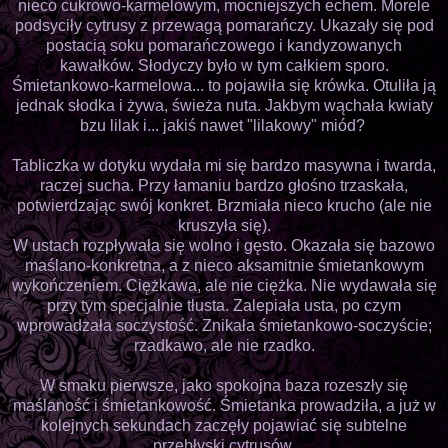
nieco cukrowo-karmelowym, mocniejszych echem. Morele
podsyciły cytrusy z przewagą pomarańczy. Ukazały się pod
postacią soku pomarańczowego i kandyzowanych
kawałków. Słodyczy było w tym całkiem sporo.
Śmietankowo-karmelowa... to pojawiła się krówka. Otuliła ją
jednak słodka i żywa, świeża nuta. Jakbym wąchała kwiaty
bzu lilak i... jakiś nawet "lilakowy" miód?
Tabliczka w dotyku wydała mi się bardzo masywna i twarda,
raczej sucha. Przy łamaniu bardzo głośno trzaskała,
potwierdzając swój konkret. Brzmiała nieco krucho (ale nie
kruszyła się).
W ustach rozpływała się wolno i gęsto. Okazała się bazowo
maślano-konkretna, a z nieco aksamitnie śmietankowym
wykończeniem. Ciężkawa, ale nie ciężka. Nie wydawała się
przy tym specjalnie tłusta. Zalepiała usta, po czym
wprowadzała soczystość. Znikała śmietankowo-soczyście;
rzadkawo, ale nie rzadko.
W smaku pierwsze, jako spokojna baza rozeszły się
maślaność i śmietankowość. Śmietanka prowadziła, a już w
kolejnych sekundach zaczęły pojawiać się subtelne
przebłyski cytrusów.