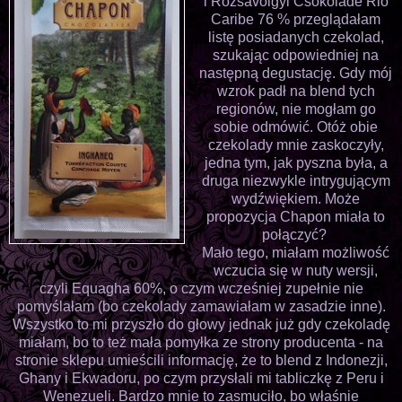
i Rozsavolgyi Csokolade Rio
Caribe 76 % przeglądałam
listę posiadanych czekolad,
szukając odpowiedniej na
następną degustację. Gdy mój
wzrok padł na blend tych
regionów, nie mogłam go
sobie odmówić. Otóż obie
czekolady mnie zaskoczyły,
jedna tym, jak pyszna była, a
druga niezwykle intrygującym
wydźwiękiem. Może
propozycja Chapon miała to
połączyć?
Mało tego, miałam możliwość
wczucia się w nuty wersji,
czyli Equagha 60%, o czym wcześniej zupełnie nie
pomyślałam (bo czekolady zamawiałam w zasadzie inne).
Wszystko to mi przyszło do głowy jednak już gdy czekoladę
miałam, bo to też mała pomyłka ze strony producenta - na
stronie sklepu umieścili informację, że to blend z Indonezji,
Ghany i Ekwadoru, po czym przysłali mi tabliczkę z Peru i
Wenezueli. Bardzo mnie to zasmuciło, bo właśnie