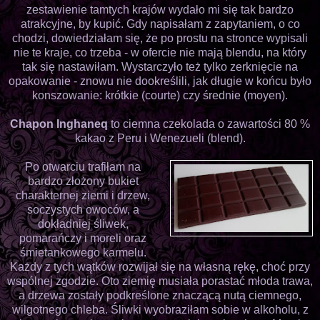
zestawienie tamtych krajów wydało mi się tak bardzo
atrakcyjne, by kupić. Gdy napisałam z zapytaniem, o co
chodzi, dowiedziałam się, że po prostu na stronce wypisali
nie te kraje, co trzeba - w ofercie nie mają blendu, na który
tak się nastawiłam. Wystarczyło też tylko zerknięcie na
opakowanie - znowu nie dookreślili, jak długie w końcu było
konszowanie: krótkie (courte) czy średnie (moyen).
Chapon Inghaneq
to ciemna czekolada o zawartości 80 %
kakao z Peru i Wenezueli (blend).
Po otwarciu trafiłam na
bardzo złożony bukiet
charakternej ziemi i drzew,
soczystych owoców, a
dokładniej śliwek,
pomarańczy i moreli oraz
śmietankowego karmelu.
Każdy z tych wątków rozwijał się na własną rękę, choć przy
wspólnej zgodzie. Oto ziemię musiała porastać młoda trawa,
a drzewa zostały podkreślone znaczącą nutą ciemnego,
wilgotnego chleba. Śliwki wyobraziłam sobie w alkoholu, z