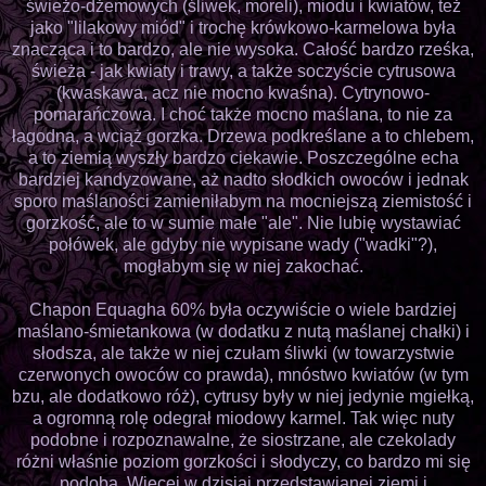
świeżo-dżemowych (śliwek, moreli), miodu i kwiatów, też
jako "lilakowy miód" i trochę krówkowo-karmelowa była
znacząca i to bardzo, ale nie wysoka. Całość bardzo rześka,
świeża - jak kwiaty i trawy, a także soczyście cytrusowa
(kwaskawa, acz nie mocno kwaśna). Cytrynowo-
pomarańczowa. I choć także mocno maślana, to nie za
łagodna, a wciąż gorzka. Drzewa podkreślane a to chlebem,
a to ziemią wyszły bardzo ciekawie. Poszczególne echa
bardziej kandyzowane, aż nadto słodkich owoców i jednak
sporo maślaności zamieniłabym na mocniejszą ziemistość i
gorzkość, ale to w sumie małe "ale". Nie lubię wystawiać
połówek, ale gdyby nie wypisane wady ("wadki"?),
mogłabym się w niej zakochać.
Chapon Equagha 60% była oczywiście o wiele bardziej
maślano-śmietankowa (w dodatku z nutą maślanej chałki) i
słodsza, ale także w niej czułam śliwki (w towarzystwie
czerwonych owoców co prawda), mnóstwo kwiatów (w tym
bzu, ale dodatkowo róż), cytrusy były w niej jedynie mgiełką,
a ogromną rolę odegrał miodowy karmel. Tak więc nuty
podobne i rozpoznawalne, że siostrzane, ale czekolady
różni właśnie poziom gorzkości i słodyczy, co bardzo mi się
podoba. Więcej w dzisiaj przedstawianej ziemi i