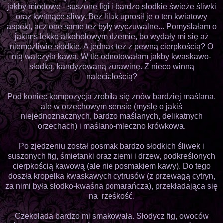
jakby miodowe - suszone figi i bardzo słodkie świeże śliwki
oraz kwitnące śliwy. Bez lilak uprosił je o ten kwiatowy
aspekt, acz one same też były wyczuwalne... Pomyślałam o
jakimś lekko alkoholowym dżemie, bo wydały mi się aż
niemożliwie słodkie. A jednak też z pewną cierpkością? O
nią walczyła kawa. W tle odnotowałam jakby kwaskawo-
słodką, kandyzowaną żurawinę. Z nieco winną
naleciałością?
Pod koniec kompozycja zrobiła się znów bardziej maślana,
ale w orzechowym sensie (myślę o jakiś
niejednoznacznych, bardzo maślanych, delikatnych
orzechach) i maślano-mleczno krówkowa.
Po zjedzeniu został posmak bardzo słodkich śliwek i
suszonych fig, śmietanki oraz ziemi i drzew, podkreślonych
cierpkością kawową (ale nie posmakiem kawy). Do tego
doszła kropelka kwaskawych cytrusów (z przewagą cytryn,
za nimi była słodko-kwaśna pomarańcza), przekładająca się
na rześkość.
Czekolada bardzo mi smakowała. Słodycz fig, owoców