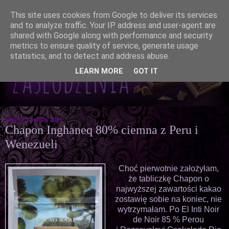
This site uses cookies from Google to deliver its services
and to analyze traffic. Your IP address and user-agent are
shared with Google along with performance and security
metrics to ensure quality of service, generate usage
statistics, and to detect and address abuse.
LEARN MORE
GOT IT
sobota, 4 marca 2023
Chapon Inghaneq 80% ciemna z Peru i
Wenezueli
Choć pierwotnie założyłam,
że tabliczkę Chapon o
najwyższej zawartości kakao
zostawię sobie na koniec, nie
wytrzymałam. Po El Inti Noir
de Noir 85 % Perou