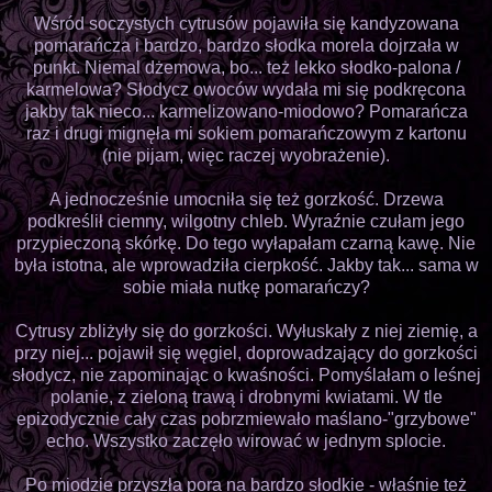
Wśród soczystych cytrusów pojawiła się kandyzowana
pomarańcza i bardzo, bardzo słodka morela dojrzała w
punkt. Niemal dżemowa, bo... też lekko słodko-palona /
karmelowa? Słodycz owoców wydała mi się podkręcona
jakby tak nieco... karmelizowano-miodowo? Pomarańcza
raz i drugi mignęła mi sokiem pomarańczowym z kartonu
(nie pijam, więc raczej wyobrażenie).
A jednocześnie umocniła się też gorzkość. Drzewa
podkreślił ciemny, wilgotny chleb. Wyraźnie czułam jego
przypieczoną skórkę. Do tego wyłapałam czarną kawę. Nie
była istotna, ale wprowadziła cierpkość. Jakby tak... sama w
sobie miała nutkę pomarańczy?
Cytrusy zbliżyły się do gorzkości. Wyłuskały z niej ziemię, a
przy niej... pojawił się węgiel, doprowadzający do gorzkości
słodycz, nie zapominając o kwaśności. Pomyślałam o leśnej
polanie, z zieloną trawą i drobnymi kwiatami. W tle
epizodycznie cały czas pobrzmiewało maślano-"grzybowe"
echo. Wszystko zaczęło wirować w jednym splocie.
Po miodzie przyszła pora na bardzo słodkie - właśnie też