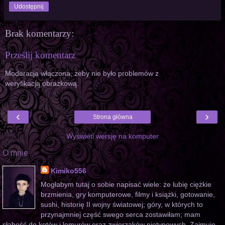
Udostępnij
Brak komentarzy:
Prześlij komentarz
Moderacja włączona, żeby nie było problemów z
weryfikacją obrazkową.
‹
›
Strona główna
Wyświetl wersję na komputer
O mnie
Kimiko556
Mogłabym tutaj o sobie napisać wiele: że lubię ciężkie
brzmienia, gry komputerowe, filmy i książki, gotowanie,
sushi, historię II wojny światowej; góry, w których to
przynajmniej część swego serca zostawiłam; mam
słabość do kotów i lemurów oraz zwierzaków nietypowych. Zajmuję