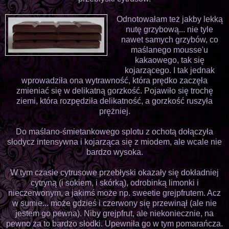
Odnotowałam też jakby lekką
nutę grzybową... nie tyle
nawet samych grzybów, co
maślanego mousse'u
kakaowego, tak się
kojarzącego. I tak jednak
wprowadziła ona wytrawność, która prędko zaczęła
zmieniać się w delikatną gorzkość. Pojawiło się trochę
ziemi, która rozpędziła delikatność, a gorzkość ruszyła
prężniej.
Do maślano-śmietankowego splotu z ochotą dołączyła
słodycz intensywna i kojarząca się z miodem, ale wcale nie
bardzo wysoka.
W tym czasie cytrusowe przebłyski okazały się dokładniej
cytryną (i sokiem, i skórką), odrobinką limonki i
nieczerwonym, a jakimś może np. sweetie grejpfrutem. Acz
w sumie... może gdzieś i czerwony się przewinął (ale nie
jestem go pewna). Niby grejpfrut, ale niekoniecznie, na
pewno za to bardzo słodki. Upewniła go w tym pomarańcza.