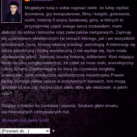
Mogłabym tutaj o sobie napisać wiele: że lubię ciężkie
brzmienia, gry komputerowe, filmy i książki, gotowanie,
sushi, historię II wojny światowej; góry, w których to
przynajmniej część swego serca zostawiłam; mam
słabość do kotów i lemurów oraz zwierzaków nietypowych. Zajmuję
się czarostwem eklektycznym (w ramach którego, jak i we wszystkich
dziedzinach życia, kroczę własną ścieżką), astrologią. A interesuję się
także astrofizyką i fizyką teoretyczną (i nie wydaje się, bym miała
rozdwojenie jaźni), Japonią, trochę historią, militariami. Ktoś mijający
mnie na ulicy mógłbystwierdzić, że człek ze mnie niski, anorektyczny
i dość dziwny. Osobamająca ze mną do czynienia mogłaby
powiedzieć, żem sceptyczna,apodyktyczna mizantropka.Prawie
każdy samego siebie opisze w pozytywnych barwach, inni mogą
goodebrać inaczej, można użyć wielu słów, ale właściwie: w jakim
celu?
Bloguję z miłości do czekolad i pisania. Szukam głębi smaku,
zachwycających i intrygujących nut.
Wyświetl mój pełny profil
▼