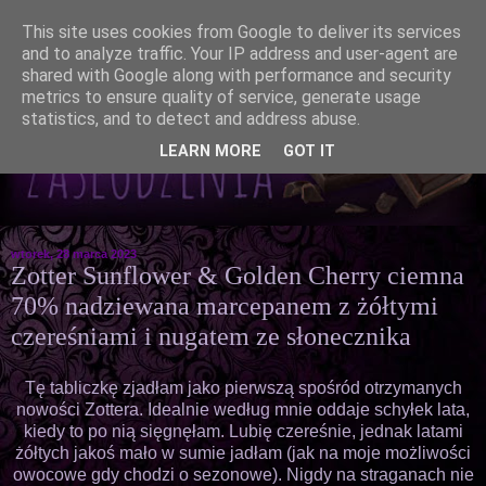
This site uses cookies from Google to deliver its services
and to analyze traffic. Your IP address and user-agent are
shared with Google along with performance and security
metrics to ensure quality of service, generate usage
statistics, and to detect and address abuse.
LEARN MORE
GOT IT
wtorek, 28 marca 2023
Zotter Sunflower & Golden Cherry ciemna
70% nadziewana marcepanem z żółtymi
czereśniami i nugatem ze słonecznika
Tę tabliczkę zjadłam jako pierwszą spośród otrzymanych
nowości Zottera. Idealnie według mnie oddaje schyłek lata,
kiedy to po nią sięgnęłam. Lubię czereśnie, jednak latami
żółtych jakoś mało w sumie jadłam (jak na moje możliwości
owocowe gdy chodzi o sezonowe). Nigdy na straganach nie