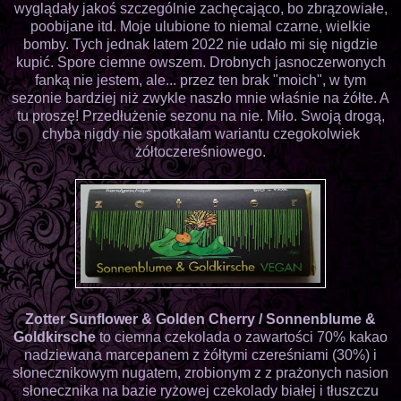
wyglądały jakoś szczególnie zachęcająco, bo zbrązowiałe,
poobijane itd. Moje ulubione to niemal czarne, wielkie
bomby. Tych jednak latem 2022 nie udało mi się nigdzie
kupić. Spore ciemne owszem. Drobnych jasnoczerwonych
fanką nie jestem, ale... przez ten brak "moich", w tym
sezonie bardziej niż zwykle naszło mnie właśnie na żółte. A
tu proszę! Przedłużenie sezonu na nie. Miło. Swoją drogą,
chyba nigdy nie spotkałam wariantu czegokolwiek
żółtoczereśniowego.
Zotter Sunflower & Golden Cherry / Sonnenblume &
Goldkirsche
to ciemna czekolada o zawartości 70% kakao
nadziewana marcepanem z żółtymi czereśniami (30%) i
słonecznikowym nugatem, zrobionym z z prażonych nasion
słonecznika na bazie ryżowej czekolady białej i tłuszczu