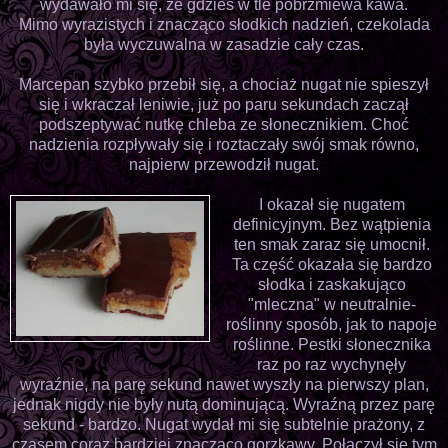
wydawało mi się, że gdzieś w tle pobrzmiewa kawa.
Mimo wyrazistych i znacząco słodkich nadzień, czekolada
była wyczuwalna w zasadzie cały czas.
Marcepan szybko przebił się, a chociaż nugat nie spieszył
się i wkraczał leniwie, już po paru sekundach zaczął
podszeptywać nutkę chleba ze słonecznikiem. Choć
nadzienia rozpływały się i roztaczały swój smak równo,
najpierw przewodził nugat.
I okazał się nugatem
definicyjnym. Bez wątpienia
ten smak zaraz się umocnił.
Ta część okazała się bardzo
słodka i zaskakująco
"mleczna" w neutralnie-
roślinny sposób, jak to napoje
roślinne. Pestki słonecznika
raz po raz wychynęły
wyraźnie, na parę sekund nawet wyszły na pierwszy plan,
jednak nigdy nie były nutą dominującą. Wyraźną przez parę
sekund - bardzo. Nugat wydał mi się subtelnie prażony, z
czasem coraz bardziej znacząco gorzkawy. Połączył się tym