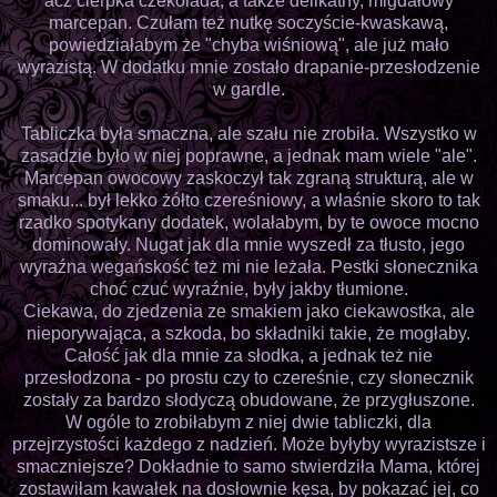
acz cierpka czekolada, a także delikatny, migdałowy
marcepan. Czułam też nutkę soczyście-kwaskawą,
powiedziałabym że "chyba wiśniową", ale już mało
wyrazistą. W dodatku mnie zostało drapanie-przesłodzenie
w gardle.
Tabliczka była smaczna, ale szału nie zrobiła. Wszystko w
zasadzie było w niej poprawne, a jednak mam wiele "ale".
Marcepan owocowy zaskoczył tak zgraną strukturą, ale w
smaku... był lekko żółto czereśniowy, a właśnie skoro to tak
rzadko spotykany dodatek, wolałabym, by te owoce mocno
dominowały. Nugat jak dla mnie wyszedł za tłusto, jego
wyraźna wegańskość też mi nie leżała. Pestki słonecznika
choć czuć wyraźnie, były jakby tłumione.
Ciekawa, do zjedzenia ze smakiem jako ciekawostka, ale
nieporywająca, a szkoda, bo składniki takie, że mogłaby.
Całość jak dla mnie za słodka, a jednak też nie
przesłodzona - po prostu czy to czereśnie, czy słonecznik
zostały za bardzo słodyczą obudowane, że przygłuszone.
W ogóle to zrobiłabym z niej dwie tabliczki, dla
przejrzystości każdego z nadzień. Może byłyby wyrazistsze i
smaczniejsze? Dokładnie to samo stwierdziła Mama, której
zostawiłam kawałek na dosłownie kęsa, by pokazać jej, co