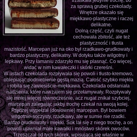
trzaskała jedynie trochę, bo
za sprawą grubej czekolady.
Wnętrze okazało się
miękkawo-plastyczne i raczej
delikatne.
Dolną część, czyli nugat
cechowała zbitość, ale też
plastyczność i tłusta
mazistość. Marcepan już na oko był rzadkawo-grudkowaty i
bardzo plastyczny, delikatny. W dotyku także wilgotny i
lepkawy. Przy łamaniu zdarzyło mu się plasnąć. Co więcej,
widać w nim kawałeczki i skórki czereśni.
W ustach czekolada rozpływała się powoli i tłusto-kremowo,
oblepiając podniebienie gęstą mazią. Całość szybko miękła
i robiła się zawiesiście-miękkawa. Czekolada odsłaniała
nadzienia, które nawzajem się przełamywały. Rozpływały
się mniej więcej równocześnie, acz nugat znikał szybciej,
marcepan zalegając jakby trochę czekał na swoją kolej.
Prędzej wypełzał (dosłownie) marcepan. Był bowiem
wilgotnie-soczysty, rzadkawy, ale w sumie nie rzadki.
Bardzo grudkowaty i miękki. Sok lał się z niego trochę, a on
powoli ujawniał małe kawałki i mnóstwo skórek owoców.
Trzeszczał od tych skórek, wpisującą się właśnie w