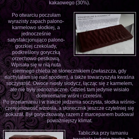
kakaowego (30%).
Po otwarciu poczułam
wyrazisty zapach palono-
karmelowo słodkiej, a
jednocześnie
satysfakcjonująco palono-
gorzkiej czekolady,
podkreślony goryczką
orzechowo-pestkową.
Wpisała się w nią nuta
ciemnego chleba ze słonecznikiem (zwłaszcza, gdy
nachylałam się nad spodem), a także towarzyszyła kwaśna
soczystość. Owoce niosły słodycz, łącząc się z karmelem,
ale nie były jednoznaczne. Gdzieś tam jedynie wisiało
domniemanie wiśni i czereśni.
Po przełamaniu i w trakcie jedzenia soczysta, słodka wiśnio-
czereśniowość wzrosła, a słonecznik jeszcze czytelniej się
pokazał. Był goryczkowaty, razem z marcepanem budował
poważniejszy klimat.
Tabliczka przy łamaniu