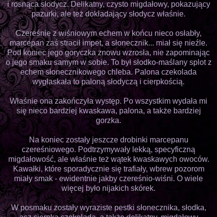
i rosnąca słodycz. Delikatny, czysto migdałowy, pokazujący
pazurki, ale też dokładający słodycz właśnie.
Czereśnie z wiśniowym echem w końcu nieco osłabły,
marcepan zaś stracił impet, a słonecznik... miał się nieźle.
Pod koniec jego goryczka znowu wzrosła, nie zapominając
o jego smaku samym w sobie. To był słodko-maślany splot z
echem słonecznikowego chleba. Palona czekolada
wygłaskała to paloną słodyczą i cierpkością.
Właśnie ona zakończyła występ. Po wszystkim wydała mi
się nieco bardziej kwaskawa, palona, a także bardziej
gorzka.
Na koniec zostały jeszcze drobinki marcepanu
czereśniowego. Podtrzymywały lekką, specyficzną
migdałowość, ale właśnie też wątek kwaskawych owoców.
Kawałki, które sporadycznie się trafiały, wbrew pozorom
miały smak - ewidentnie jakby czereśnio-wiśni. O wiele
więcej było nijakich skórek.
W posmaku zostały wyraziste pestki słonecznika, słodka,