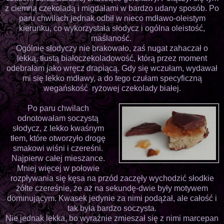
z ciemną czekoladą i migdałami w bardzo udany sposób. Po
paru chwilach jednak odbił w nieco mdławo-oleistym
kierunku, co wykorzystała słodycz i ogólna oleistość,
maślaność.
Ogólnie słodyczy nie brakowało, zaś nugat zahaczał o
lekką, tłustą białoczekoladowość, którą przez moment
odebrałam jako wręcz drapiącą. Gdy się wczułam, wydawał
mi się lekko mdławy, a do tego czułam specyficzną
wegańskość ryżowej czekolady białej.
Po paru chwilach
odnotowałam soczystą
słodycz, z lekko kwaśnym
tłem, które otworzyło drogę
smakowi wiśni i czereśni.
Najpierw całej mieszance.
Mniej więcej w połowie
rozpływania się kęsa na przód zaczęły wychodzić słodkie
żółte czereśnie, że aż na sekundę-dwie były motywem
dominującym. Kwasek jedynie za nimi podążał, ale całość i
tak była bardzo soczysta.
Nie jednak lekka, bo wyraźnie zmieszał się z nimi marcepan