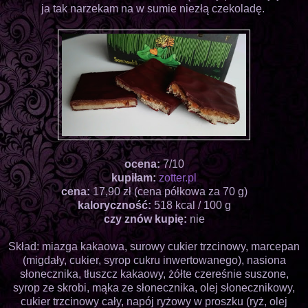
ja tak narzekam na w sumie niezłą czekoladę.
ocena:
7/10
kupiłam:
zotter.pl
cena:
17,90 zł (cena półkowa za 70 g)
kaloryczność:
518 kcal / 100 g
czy znów kupię:
nie
Skład: miazga kakaowa, surowy cukier trzcinowy, marcepan
(migdały, cukier, syrop cukru inwertowanego), nasiona
słonecznika, tłuszcz kakaowy, żółte czereśnie suszone,
syrop ze skrobi, mąka ze słonecznika, olej słonecznikowy,
cukier trzcinowy cały, napój ryżowy w proszku (ryż, olej