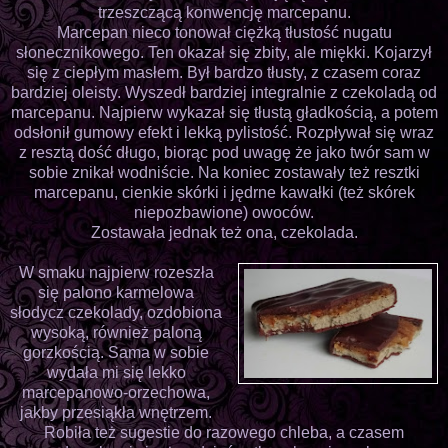
trzeszczącą konwencję marcepanu.
Marcepan nieco tonował ciężką tłustość nugatu
słonecznikowego. Ten okazał się zbity, ale miękki. Kojarzył
się z ciepłym masłem. Był bardzo tłusty, z czasem coraz
bardziej oleisty. Wyszedł bardziej integralnie z czekoladą od
marcepanu. Najpierw wykazał się tłustą gładkością, a potem
odsłonił gumowy efekt i lekką pylistość. Rozpływał się wraz
z resztą dość długo, biorąc pod uwagę że jako twór sam w
sobie znikał wodniście. Na koniec zostawały też resztki
marcepanu, cienkie skórki i jędrne kawałki (też skórek
niepozbawione) owoców.
Zostawała jednak też ona, czekolada.
W smaku najpierw rozeszła
się palono karmelowa
słodycz czekolady, ozdobiona
wysoką, również paloną
gorzkością. Sama w sobie
wydała mi się lekko
marcepanowo-orzechowa,
jakby przesiąkła wnętrzem.
Robiła też sugestie do razowego chleba, a czasem