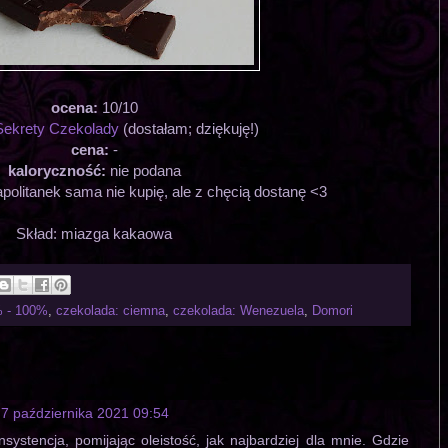
ocena:
10/10
Sekrety Czekolady
(dostałam; dziękuję!)
cena:
-
kaloryczność:
nie podana
politanek sama nie kupię, ale z chęcią dostanę <3
Skład: miazga kakaowa
% - 100%
,
czekolada: ciemna
,
czekolada: Wenezuela
,
Domori
7 października 2021 09:54
ystencja, pomijając oleistość, jak najbardziej dla mnie. Gdzie