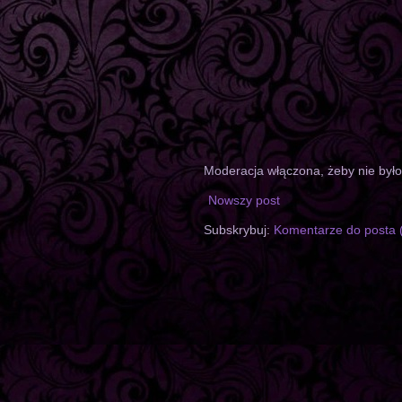
Moderacja włączona, żeby nie był
Nowszy post
Subskrybuj:
Komentarze do posta 