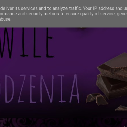
eliver its services and to analyze traffic. Your IP address and 
ormance and security metrics to ensure quality of service, gen
abuse.