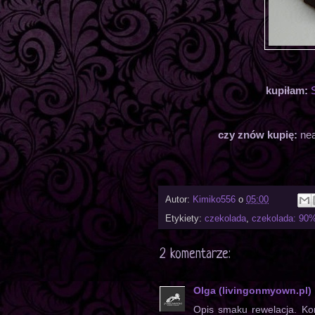
kupiłam:
czy znów kupię:
nea
Autor:
Kimiko556
o
05:00
Etykiety:
czekolada
,
czekolada: 90
2 komentarze:
Olga (livingonmyown.pl)
Opis smaku rewelacja. Kons