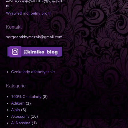
zachwycających i intrygujących
nut.
Wyświetl mój pełny profil
Kontakt
sergeantkhymczak@gmail.com
Czekolady alfabetycznie
Kategorie
100% Czekolady
(8)
Adikam
(1)
Ajala
(6)
Akesson's
(10)
Al Nassma
(1)