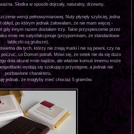
ważna. Słodka w sposób dojrzały, naturalny, drzewny.
szczenie wersji pełnowymiarowej. Nuty płynęły szybciej, jedna
ył obłęd, po którym jednak żałowałam, że nie mam więcej -
t gdy innym razem dostałam trzy. Takie przyspieszenie przez
aku mnie nie satysfakcjonuje (przypominam, że standardowe
tabliczki są grubsze).
świetna dla tych, którzy nie znają marki i nie są pewni, czy na
 poczuć, co Domori potrafi. Mówi się, że setek nie da się dużo
danego dnia akurat mnie najdzie, ale właśnie komuś innemu może
neapolitanki wydają się szokująco przystępne, a jednak nie
pozbawione charakteru.
ję jednak, że mogłyby mieć chociaż 5 gramów.