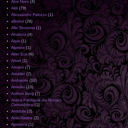
Alce Nero
(4)
Aldi
(79)
Alessandro Palozzo
(1)
alkohol
(28)
Allo Simonne
(1)
Alnatura
(4)
Alpia
(1)
Alprose
(1)
Alter Eco
(6)
Amali
(1)
Amano
(7)
Amatler
(2)
Ambiente
(10)
Amedei
(10)
Anthon Berg
(7)
Antica Farmacia dei Monaci
Camaldolesi
(1)
Antidote
(3)
AntiuXixona
(2)
Apisierra
(1)