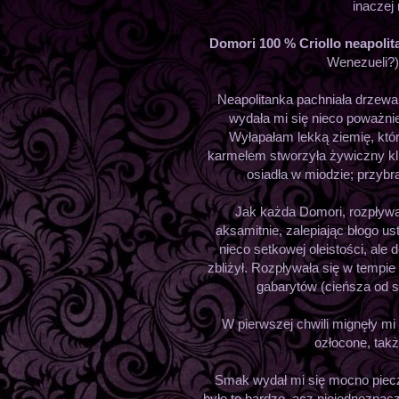
inaczej 
Domori 100 % Criollo neapolit
Wenezueli?)
Neapolitanka pachniała drzewa
wydała mi się nieco poważni
Wyłapałam lekką ziemię, któ
karmelem stworzyła żywiczny kl
osiadła w miodzie; przybra
Jak każda Domori, rozpływała
aksamitnie, zalepiając błogo u
nieco setkowej oleistości, ale 
zbliżył. Rozpływała się w tempi
gabarytów (cieńsza od s
W pierwszej chwili mignęły mi
ozłocone, takż
Smak wydał mi się mocno piecz
było to bardzo, acz niejednoznac