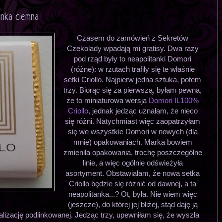
anka ciemna
Czasem do zamówień z Sekretów
Czekolady wpadają mi gratisy. Dwa razy
pod rząd były to neapolitanki Domori
(różne): w rzutach trafiły się te właśnie
setki Criollo. Najpierw jedna sztuka, potem
trzy. Biorąc się za pierwszą, byłam pewna,
że to miniaturowa wersja
Domori IL100%
Criollo
, jednak jedząc uznałam, że nieco
się różni. Natychmiast więc zaopatrzyłam
się we wszystkie Domori w nowych (dla
mnie) opakowaniach. Marka bowiem
zmieniła opakowania, trochę poszczególne
linie, a więc ogólnie odświeżyła
asortyment. Obstawiałam, że nowa setka
Criollo będzie się różnić od dawnej, a ta
neapolitanka...? Ot, była. Nie wiem więc
(jeszcze), do której jej bliżej, stąd daję ją
ualizację podlinkowanej. Jedząc trzy, upewniłam się, że wyszła