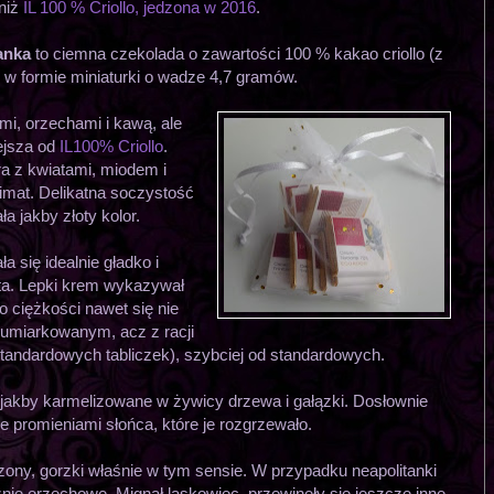
niż
IL 100 % Criollo, jedzona w 2016
.
anka
to ciemna czekolada o zawartości 100 % kakao criollo (z
 w formie miniaturki o wadze 4,7 gramów.
mi, orzechami i kawą, ale
ejsza od
IL100% Criollo
.
ra z kwiatami, miodem i
imat. Delikatna soczystość
ła jakby złoty kolor.
 się idealnie gładko i
sta. Lepki krem wykazywał
do ciężkości nawet się nie
e umiarkowanym, acz z racji
tandardowych tabliczek), szybciej od standardowych.
 jakby karmelizowane w żywicy drzewa i gałązki. Dosłownie
e promieniami słońca, które je rozgrzewało.
ony, gorzki właśnie w tym sensie. W przypadku neapolitanki
znie orzechowe. Mignął laskowiec, przewinęły się jeszcze inne.