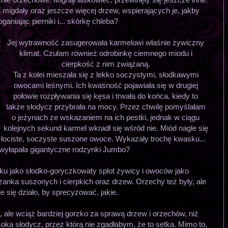
ej migdały oraz jeszcze więcej drzew, wspierających je, jakby
poganiając pierniki i... skórkę chleba?
Jej wytrawność zasugerowała karmelowi właśnie żywiczny
klimat. Czułam również odrobinkę ciemnego miodu i
cierpkość z nim związaną.
Ta z kolei mieszała się z lekko soczystymi, słodkawymi
owocami leśnymi. Ich kwaśność pojawiała się w drugiej
połowie rozpływania się kęsa i trwała do końca, kiedy to
także słodycz przybrała na mocy. Przez chwilę pomyślałam
o jeżynach ze wskazaniem na ich pestki, jednak w ciągu
kolejnych sekund karmel wkradł się wśród nie. Miód nagle się
złociste, soczyste suszone owoce. Wykazały trochę kwasku...
yłapała gigantyczne rodzynki Jumbo?
ku jako słodko-goryczkowaty splot żywicy i owoców jako
anka suszonych i cierpkich oraz drzew. Orzechy też były, ale
le się działo, by sprecyzować, jakie.
ale wciąż bardziej gorzko za sprawą drzew i orzechów, niż
ka słodycz, przez którą nie zgadłabym, że to setka. Mimo to,