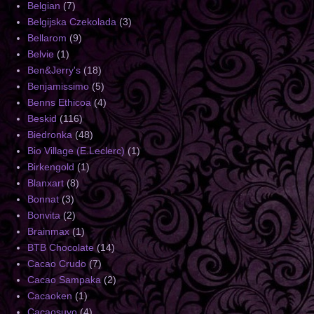
Belgian
(7)
Belgijska Czekolada
(3)
Bellarom
(9)
Belvie
(1)
Ben&Jerry's
(18)
Benjamissimo
(5)
Benns Ethicoa
(4)
Beskid
(116)
Biedronka
(48)
Bio Village (E.Leclerc)
(1)
Birkengold
(1)
Blanxart
(8)
Bonnat
(3)
Bonvita
(2)
Brainmax
(1)
BTB Chocolate
(14)
Cacao Crudo
(7)
Cacao Sampaka
(2)
Cacaoken
(1)
Cacaosuyo
(4)