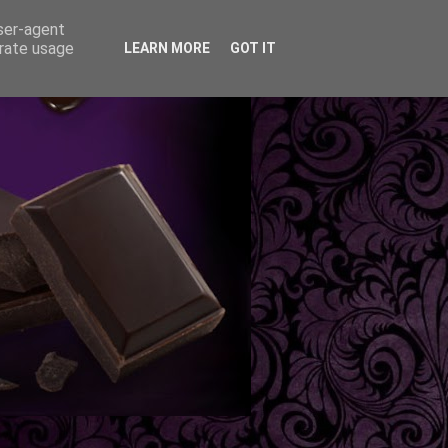
user-agent
erate usage
LEARN MORE
GOT IT