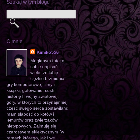
Szukaj w tym blogu
O mnie
Kimiko556
Mogłabym tutaj o
sobie napisać
wiele: że lubię
ciężkie brzmienia,
gry komputerowe, filmy i
książki, gotowanie, sushi,
historię II wojny światowej;
góry, w których to przynajmniej
część swego serca zostawiłam;
mam słabość do kotów i
lemurów oraz zwierzaków
nietypowych. Zajmuję się
czarostwem eklektycznym (w
ramach którego, jak i we