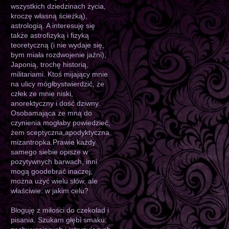
wszystkich dziedzinach życia,
kroczę własną ścieżką),
astrologią. A interesuję się
także astrofizyką i fizyką
teoretyczną (i nie wydaje się,
bym miała rozdwojenie jaźni),
Japonią, trochę historią,
militariami. Ktoś mijający mnie
na ulicy mógłbystwierdzić, że
człek ze mnie niski,
anorektyczny i dość dziwny.
Osobamająca ze mną do
czynienia mogłaby powiedzieć,
żem sceptyczna,apodyktyczna
mizantropka.Prawie każdy
samego siebie opisze w
pozytywnych barwach, inni
mogą goodebrać inaczej,
można użyć wielu słów, ale
właściwie: w jakim celu?
Bloguję z miłości do czekolad i
pisania. Szukam głębi smaku,