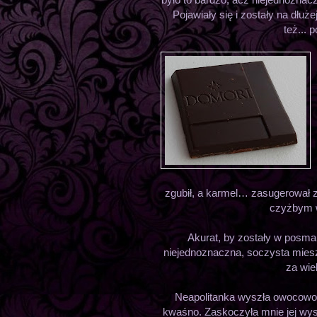
Pojawiały się i zostały na dłuż
też... 
zgubił, a karmel… zasugerował 
czyżbym w
Akurat, by zostały w posma
niejednoznaczna, soczysta miesz
za wie
Neapolitanka wyszła owocowo, 
kwaśno. Zaskoczyła mnie jej wyso