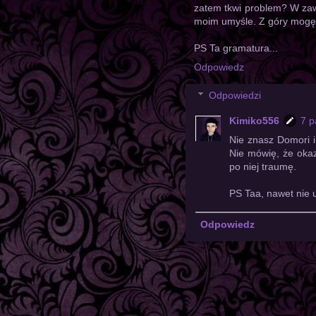
zatem tkwi problem? W zawa
moim umyśle. Z góry mogę 
PS Ta gramatura...
Odpowiedz
Odpowiedzi
Kimiko556
7 p
Nie znasz Domori i 
Nie mówię, że okaz
po niej traumę.
PS Taa, nawet nie 
Odpowiedz