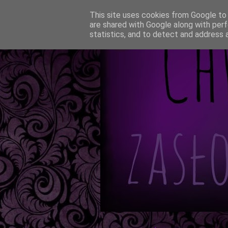
This site uses cookies from Google to d
are shared with Google along with perf
statistics, and to detect and address 