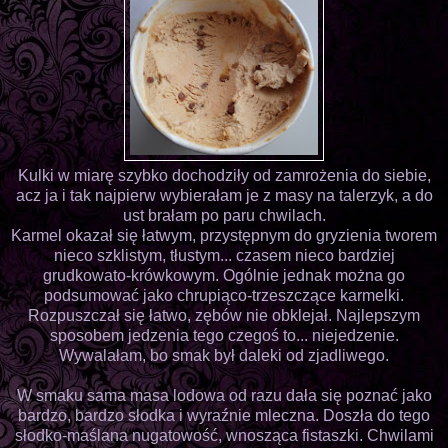
Kulki w miarę szybko dochodziły od zamrożenia do siebie,
acz ja i tak najpierw wybierałam je z masy na talerzyk, a do
ust brałam po paru chwilach.
Karmel okazał się łatwym, przystępnym do gryzienia tworem
nieco szklistym, tłustym... czasem nieco bardziej
grudkowato-krówkowym. Ogólnie jednak można go
podsumować jako chrupiąco-trzeszczące karmelki.
Rozpuszczał się łatwo, zębów nie obklejał. Najlepszym
sposobem jedzenia tego czegoś to... niejedzenie.
Wywalałam, bo smak był daleki od zjadliwego.
W smaku sama masa lodowa od razu dała się poznać jako
bardzo, bardzo słodka i wyraźnie mleczna. Doszła do tego
słodko-maślana nugatowość, wnosząca fistaszki. Chwilami