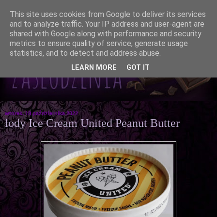
This site uses cookies from Google to deliver its services
and to analyze traffic. Your IP address and user-agent are
shared with Google along with performance and security
metrics to ensure quality of service, generate usage
statistics, and to detect and address abuse.
LEARN MORE
GOT IT
wtorek, 18 października 2022
lody Ice Cream United Peanut Butter