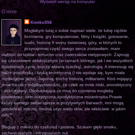
Wyświetl wersję na komputer
O mnie
Kimiko556
Mogłabym tutaj o sobie napisać wiele: że lubię ciężkie
brzmienia, gry komputerowe, filmy i książki, gotowanie,
sushi, historię II wojny światowej; góry, w których to
przynajmniej część swego serca zostawiłam; mam
słabość do kotów i lemurów oraz zwierzaków nietypowych. Zajmuję
się czarostwem eklektycznym (w ramach którego, jak i we wszystkich
dziedzinach życia, kroczę własną ścieżką), astrologią. A interesuję się
także astrofizyką i fizyką teoretyczną (i nie wydaje się, bym miała
rozdwojenie jaźni), Japonią, trochę historią, militariami. Ktoś mijający
mnie na ulicy mógłbystwierdzić, że człek ze mnie niski, anorektyczny
i dość dziwny. Osobamająca ze mną do czynienia mogłaby
powiedzieć, żem sceptyczna,apodyktyczna mizantropka.Prawie
każdy samego siebie opisze w pozytywnych barwach, inni mogą
goodebrać inaczej, można użyć wielu słów, ale właściwie: w jakim
celu?
Bloguję z miłości do czekolad i pisania. Szukam głębi smaku,
zachwycających i intrygujących nut.