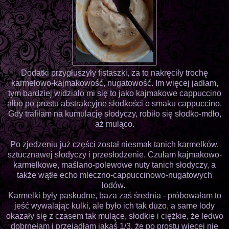
Dodatki przygłuszyły fistaszki, za to nakręciły trochę
karmelowo-kajmakowość, nugatowość. Im więcej jadłam,
tym bardziej widziało mi się to jako kajmakowe cappuccino
albo po prostu abstrakcyjne słodkości o smaku cappuccino.
Gdy trafiłam na kumulację słodyczy, robiło się słodko-mdło,
aż muląco.
Po zjedzeniu już części został niesmak tanich karmelków,
sztucznawej słodyczy i przesłodzenie. Czułam kajmakowo-
karmelkowe, maślano-polewowe nuty tanich słodyczy, a
także wątłe echo mleczno-cappuccinowo-nugatowych
lodów.
Karmelki były paskudne, baza zaś średnia - próbowałam to
jeść wywalając kulki, ale było ich tak dużo, a same lody
okazały się z czasem tak mulące, słodkie i ciężkie, że ledwo
dobrnęłam i przejadłam jakąś 1/3, że po prostu więcej nie