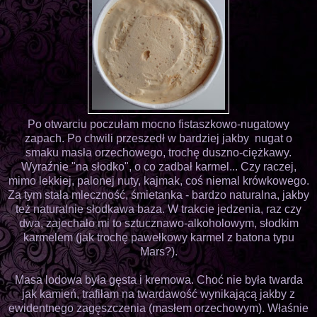
Po otwarciu poczułam mocno fistaszkowo-nugatowy
zapach. Po chwili przeszedł w bardziej jakby nugat o
smaku masła orzechowego, trochę duszno-ciężkawy.
Wyraźnie "na słodko", o co zadbał karmel... Czy raczej,
mimo lekkiej, palonej nuty, kajmak, coś niemal krówkowego.
Za tym stała mleczność, śmietanka - bardzo naturalna, jakby
też naturalnie słodkawa baza. W trakcie jedzenia, raz czy
dwa, zajechało mi to sztucznawo-alkoholowym, słodkim
karmelem (jak trochę pawełkowy karmel z batona typu
Mars?).
Masa lodowa była gęsta i kremowa. Choć nie była twarda
jak kamień, trafiłam na twardawość wynikającą jakby z
ewidentnego zagęszczenia (masłem orzechowym). Właśnie