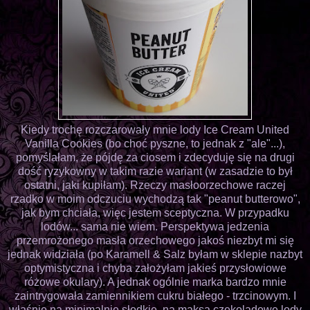
Kiedy trochę rozczarowały mnie lody Ice Cream United
Vanilla Cookies (bo choć pyszne, to jednak z "ale"...),
pomyślałam, że pójdę za ciosem i zdecyduję się na drugi
dość ryzykowny w takim razie wariant (w zasadzie to był
ostatni, jaki kupiłam). Rzeczy masłoorzechowe raczej
rzadko w moim odczuciu wychodzą tak "peanut butterowo",
jak bym chciała, więc jestem sceptyczna. W przypadku
lodów... sama nie wiem. Perspektywa jedzenia
przemrożonego masła orzechowego jakoś niezbyt mi się
jednak widziała (po Karamell & Salz byłam w sklepie nazbyt
optymistyczna i chyba założyłam jakieś przysłowiowe
różowe okulary). A jednak ogólnie marka bardzo mnie
zaintrygowała zamiennikiem cukru białego - trzcinowym. I
właśnie na minimalnie słodkie, na maksa czekoladowe lody