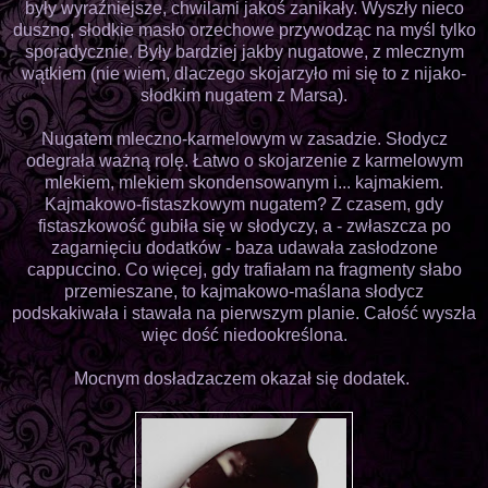
były wyraźniejsze, chwilami jakoś zanikały. Wyszły nieco
duszno, słodkie masło orzechowe przywodząc na myśl tylko
sporadycznie. Były bardziej jakby nugatowe, z mlecznym
wątkiem (nie wiem, dlaczego skojarzyło mi się to z nijako-
słodkim nugatem z Marsa).
Nugatem mleczno-karmelowym w zasadzie. Słodycz
odegrała ważną rolę. Łatwo o skojarzenie z karmelowym
mlekiem, mlekiem skondensowanym i... kajmakiem.
Kajmakowo-fistaszkowym nugatem? Z czasem, gdy
fistaszkowość gubiła się w słodyczy, a - zwłaszcza po
zagarnięciu dodatków - baza udawała zasłodzone
cappuccino. Co więcej, gdy trafiałam na fragmenty słabo
przemieszane, to kajmakowo-maślana słodycz
podskakiwała i stawała na pierwszym planie. Całość wyszła
więc dość niedookreślona.
Mocnym dosładzaczem okazał się dodatek.