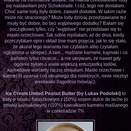
się nastawiłam przy Schokolade. I cóż, tego nie dostałam.
Choć same lody były dobre, zawalił dodatek. W takim razie
może nic straconego? Może lody dzisiaj przedstawiane też
miały być dobre, bo bez wątpliwego dodatku? Bałam się
początkowo tylko, czy "wątpliwe" nie przedstawi się tu
masło orzechowe. Tak sobie myślałam, aż do dnia, kiedy
przeczytałam opis i skład (nie mam pojęcia, jak to się stało,
że akurat tego wariantu nie czytałam albo czytałam
ogłupiona w sklepie). A tam... maślane karmele, kajmaki i co
państwo tylko chcecie... a nie ukrywam, że nawet gdy
ogólnie byłam o wiele większą entuzjastką lodów,
karmelowe warianty raczej omijałam. Masło orzechowe i
karmel to pewnie coś idealnego dla niektórych, mnie niezbyt
pasowało (łagodnie mówiąc).
Ice Cream United Peanut Butter (by Lukas Podolski)
to
lody o smaku fistaszkowym z (10%) sosem dulce de leche (o
smaku kajmakowym) i (10%) kawałkami karmelu maślanego
w czekoladzie 7%