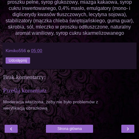
proszku pełne, syrop glukozowy, miazga kakaowa, syrop
cukru inwertowanego, 0,4% masło, emulgatory (mono- i
diglicerydy kwasów tłuszczowych, lecytyna sojowa),
stabilizatory (mączka chleba świętojańskiego, guma guar),
skrobia, sól, mleczko w proszku odtłuszczone, naturalny
aromat waniliowy, syrop cukru skarmelizowanego
Kimiko556
o
05:00
Udostępnij
Brak komentarzy:
Prześlij komentarz
Moderacja włączona, żeby nie było problemów z
weryfikacją obrazkową.
‹
›
Strona główna