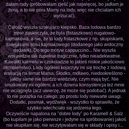
dałam rady (próbowałam zjeść jak najwięcej, bo jadłam je
zimą, a to nie pora Mamy na lody, więc nie chciałam ich
wyrzucać).
Całość wyszła szokująco kiepsko. Baza lodowa bardzo
mnie zaskoczyła, że była (fistaszkowo) nugatowo-
kajmakowa, a nie, że to lody fistaszkowe z np. skupiskami,
zawijasami sosu kajmakowego (dodanego jako widoczny
dodatek). Do tego motyw cappuccino... Nie wyszła
wprawdzie tak zupełnie tragicznie, tylko nieadekwatnie.
Kawałki karmelu w czekoladzie to jakieś niskie jakościowo
okropieństwo. Lody ogółem kojarzyły mi się trochę z lodową
wariacją na temat Marsa. Słodko, mdławo, niedookreślono -
jakby same nie bardzo wiedziały, czym mają być. Nie
smakowały mi ogółem, a ich dziwna konsystencja też mnie
nie wciągnęła (acz uwierzę, że może się podobać). A jednak
to nie porażka na całego; po prostu lody niewarte uwagi.
Dodatki, posmak, wydźwięk - wszystko to sprawiło, że
szybko odechciało się jedzenia tego.
Oczywiście napalona na "dobre lody" po Karamell & Salz
(bo kupiłam je jako pierwsze i jedyne na spróbowanie) jakoś
nie skupiłam się, nie wczytywałam się w składy i opisy i...