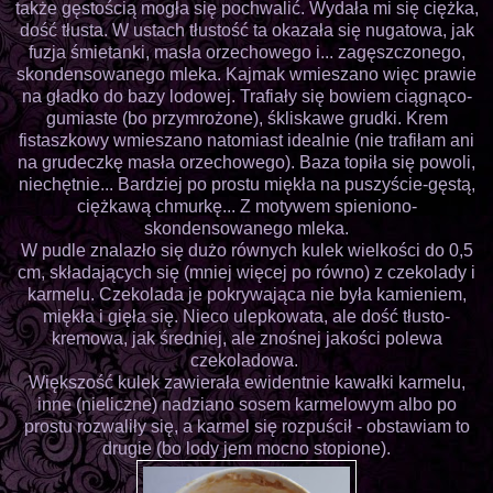
także gęstością mogła się pochwalić. Wydała mi się ciężka,
dość tłusta. W ustach tłustość ta okazała się nugatowa, jak
fuzja śmietanki, masła orzechowego i... zagęszczonego,
skondensowanego mleka. Kajmak wmieszano więc prawie
na gładko do bazy lodowej. Trafiały się bowiem ciągnąco-
gumiaste (bo przymrożone), śkliskawe grudki. Krem
fistaszkowy wmieszano natomiast idealnie (nie trafiłam ani
na grudeczkę masła orzechowego). Baza topiła się powoli,
niechętnie... Bardziej po prostu miękła na puszyście-gęstą,
ciężkawą chmurkę... Z motywem spieniono-
skondensowanego mleka.
W pudle znalazło się dużo równych kulek wielkości do 0,5
cm, składających się (mniej więcej po równo) z czekolady i
karmelu. Czekolada je pokrywająca nie była kamieniem,
miękła i gięła się. Nieco ulepkowata, ale dość tłusto-
kremowa, jak średniej, ale znośnej jakości polewa
czekoladowa.
Większość kulek zawierała ewidentnie kawałki karmelu,
inne (nieliczne) nadziano sosem karmelowym albo po
prostu rozwaliły się, a karmel się rozpuścił - obstawiam to
drugie (bo lody jem mocno stopione).