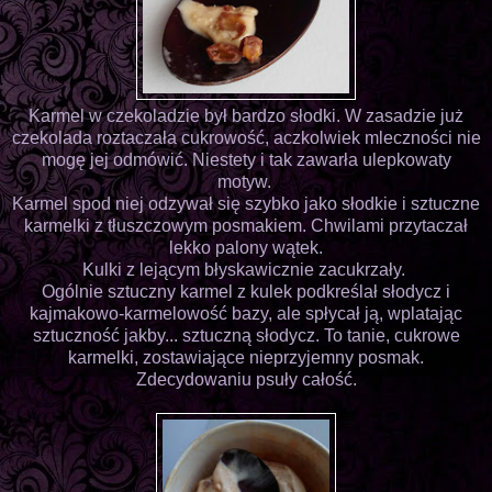
Karmel w czekoladzie był bardzo słodki. W zasadzie już
czekolada roztaczała cukrowość, aczkolwiek mleczności nie
mogę jej odmówić. Niestety i tak zawarła ulepkowaty
motyw.
Karmel spod niej odzywał się szybko jako słodkie i sztuczne
karmelki z tłuszczowym posmakiem. Chwilami przytaczał
lekko palony wątek.
Kulki z lejącym błyskawicznie zacukrzały.
Ogólnie sztuczny karmel z kulek podkreślał słodycz i
kajmakowo-karmelowość bazy, ale spłycał ją, wplatając
sztuczność jakby... sztuczną słodycz. To tanie, cukrowe
karmelki, zostawiające nieprzyjemny posmak.
Zdecydowaniu psuły całość.