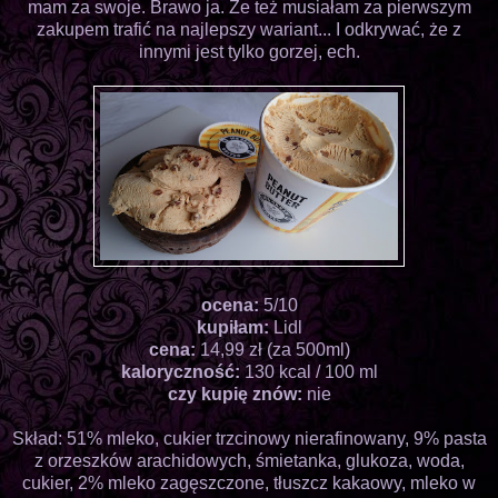
mam za swoje. Brawo ja. Że też musiałam za pierwszym
zakupem trafić na najlepszy wariant... I odkrywać, że z
innymi jest tylko gorzej, ech.
ocena:
5/10
kupiłam:
Lidl
cena:
14,99 zł (za 500ml)
kaloryczność:
130 kcal / 100 ml
czy kupię znów:
nie
Skład: 51% mleko, cukier trzcinowy nierafinowany, 9% pasta
z orzeszków arachidowych, śmietanka, glukoza, woda,
cukier, 2% mleko zagęszczone, tłuszcz kakaowy, mleko w