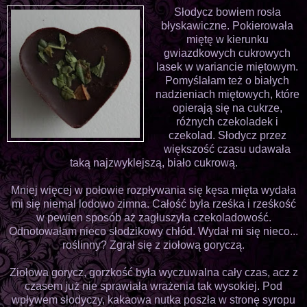
Słodycz bowiem rosła
błyskawiczne. Pokierowała
miętę w kierunku
gwiazdkowych cukrowych
lasek w wariancie miętowym.
Pomyślałam też o białych
nadzieniach miętowych, które
opierają się na cukrze,
różnych czekoladek i
czekolad. Słodycz przez
większość czasu udawała
taką najzwyklejszą, biało cukrową.
Mniej więcej w połowie rozpływania się kęsa mięta wydała
mi się niemal lodowo zimna. Całość była rześka i rześkość
w pewien sposób aż zagłuszyła czekoladowość.
Odnotowałam nieco słodzikowy chłód. Wydał mi się nieco...
roślinny? Zgrał się z ziołową goryczą.
Ziołowa gorycz, gorzkość była wyczuwalna cały czas, acz z
czasem już nie sprawiała wrażenia tak wysokiej. Pod
wpływem słodyczy, kakaowa nutka poszła w stronę syropu