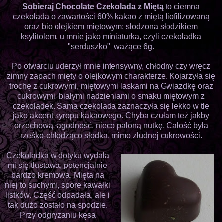
Sobieraj Chocolate Czekolada z Miętą
to ciemna
czekolada o zawartości 60% kakao z miętą liofilizowaną
oraz bio olejkiem miętowym; słodzona słodzikiem
ksylitolem, u mnie jako miniaturka, czyli czekoladka
"serduszko", ważące 6g.
Po otwarciu uderzył mnie intensywny, chłodny czy wręcz
zimny zapach mięty o olejkowym charakterze. Kojarzyła się
trochę z cukrowymi, miętowymi laskami na Gwiazdkę oraz
cukrowymi, białymi nadzieniami o smaku miętowym z
czekoladek. Sama czekolada zaznaczyła się lekko w tle
jako akcent syropu kakaowego. Chyba czułam też jakby
orzechową łagodność, nieco paloną nutkę. Całość była
rześko-chłodząco słodka, mimo złudnej cukrowości.
Czekoladka w dotyku wydała
mi się tłustawa, potencjalnie
bardzo kremowa. Mięta na
niej to suchymi, spore kawałki
listków. Część odpadała, ale i
tak dużo zostało na spodzie.
Przy odgryzaniu kęsa