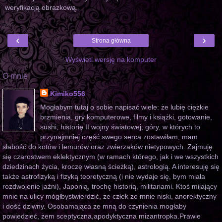
weryfikacją obrazkową.
‹
›
Strona główna
Wyświetl wersję na komputer
O mnie
Kimiko556
Mogłabym tutaj o sobie napisać wiele: że lubię ciężkie
brzmienia, gry komputerowe, filmy i książki, gotowanie,
sushi, historię II wojny światowej; góry, w których to
przynajmniej część swego serca zostawiłam; mam
słabość do kotów i lemurów oraz zwierzaków nietypowych. Zajmuję
się czarostwem eklektycznym (w ramach którego, jak i we wszystkich
dziedzinach życia, kroczę własną ścieżką), astrologią. A interesuję się
także astrofizyką i fizyką teoretyczną (i nie wydaje się, bym miała
rozdwojenie jaźni), Japonią, trochę historią, militariami. Ktoś mijający
mnie na ulicy mógłbystwierdzić, że człek ze mnie niski, anorektyczny
i dość dziwny. Osobamająca ze mną do czynienia mogłaby
powiedzieć, żem sceptyczna,apodyktyczna mizantropka.Prawie