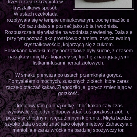
trzeszczała i skrzypiała w
kryształkowy sposób.
W ustach czekolada
rozpływała się w tempie umiarkowanym, trochę maziście.
Od razu dała się poznać jako zbita i wodnista.
Rozpuszczała się właśnie na wodnistą zawiesinę. Dała się
przy tym poznać jako proszkowo-ziarnista, z wyczuwalną
kryształkowością, kojarzącą się z cukrem.
Posiekane kawałki mięty początkowe były suche, z czasem
nasiąkały i miękły - kojarzyły się trochę z naciągającymi
listkami-fusami herbat ziołowych.
W smaku pierwsza po ustach przemknęła gorycz.
Pomyślałam o mocnych, suszonych ziołach, które zaraz
zaczęło otaczać kakao. Złagodziło je, gorycz zmieniając w
gorzkość.
Odnotowałam paloną nutkę, choć kakao cały czas
wydawało się jedynie dopowiadać coś gorzkości ziół. Te
poszły w chłodnym, wręcz zimnym kierunku. Mięta bardzo
szybko dała o sobie znać jako olejek miętowy. Zahaczyła o
mentol, ale zaraz wróciła na bardziej spożywczy tor.