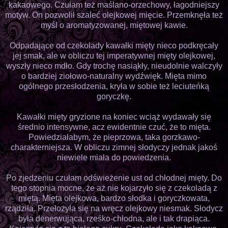
kakaowego. Czułam też maślano-orzechowy, łagodniejszy
motyw. On pozwolił szaleć olejkowej mięcie. Przemknęła też
myśl o aromatyzowanej, miętowej kawie.
Odpadające od czekolady kawałki mięty nieco podkręcały
jej smak, ale w obliczu tej imperatywnej mięty olejkowej,
wyszły nieco mdło. Gdy trochę nasiąkły, nieudolnie walczyły
o bardziej ziołowo-naturalny wydźwięk. Mięta mimo
ogólnego przesłodzenia, kryła w sobie też leciuteńką
goryczkę.
Kawałki mięty gryzione na koniec wciąż wydawały się
średnio intensywne, acz ewidentnie czuć, że to mięta.
Powiedziałabym, że pieprzowa, taka gorzkawo-
charakterniejsza. W obliczu zimnej słodyczy jednak jakoś
niewiele miała do powiedzenia.
Po zjedzeniu czułam odświeżenie ust od chłodnej mięty. Do
tego stopnia mocne, że aż nie kojarzyło się z czekoladą z
miętą. Mięta olejkowa, bardzo słodka i goryczkowata,
rządziła. Przełożyła się na wręcz olejkowy niesmak. Słodycz
była denerwująca, rześko-chłodna, ale i tak drapiąca.