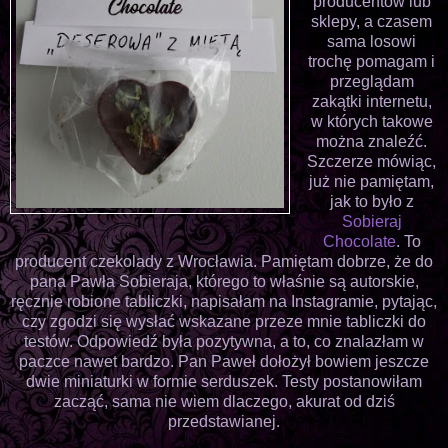
producentów lub
sklepy, a czasem
sama losowi
trochę pomagam i
przeglądam
zakątki internetu,
w których takowe
można znaleźć.
Szczerze mówiąc,
już nie pamiętam,
jak to było z
Sobieraj
Chocolate
. To
producent czekolady z Wrocławia. Pamiętam dobrze, że do
pana Pawła Sobieraja, którego to właśnie są autorskie,
ręcznie robione tabliczki, napisałam na Instagramie, pytając,
czy zgodzi się wysłać wskazane przeze mnie tabliczki do
testów. Odpowiedź była pozytywna, a to, co znalazłam w
paczce nawet bardzo. Pan Paweł dołożył bowiem jeszcze
dwie miniaturki w formie serduszek. Testy postanowiłam
zacząć, sama nie wiem dlaczego, akurat od dziś
przedstawianej.