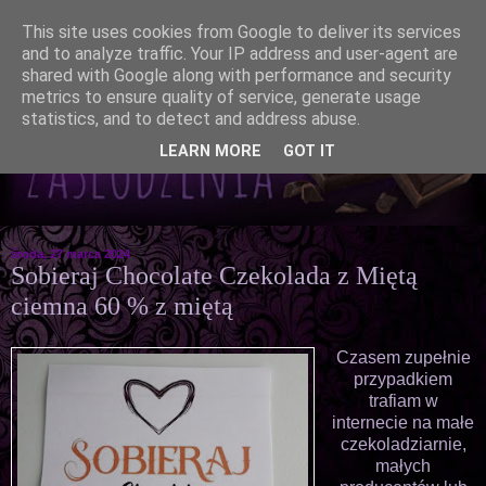
This site uses cookies from Google to deliver its services
and to analyze traffic. Your IP address and user-agent are
shared with Google along with performance and security
metrics to ensure quality of service, generate usage
statistics, and to detect and address abuse.
LEARN MORE
GOT IT
środa, 27 marca 2024
Sobieraj Chocolate Czekolada z Miętą
ciemna 60 % z miętą
Czasem zupełnie
przypadkiem
trafiam w
internecie na małe
czekoladziarnie,
małych