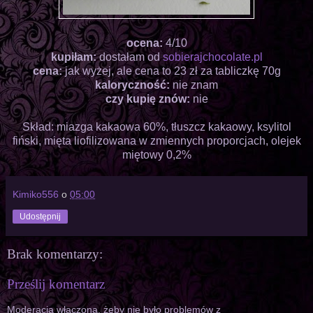
ocena:
4/10
kupiłam:
dostałam od
sobierajchocolate.pl
cena:
jak wyżej, ale cena to 23 zł za tabliczkę 70g
kaloryczność:
nie znam
czy kupię znów:
nie
Skład: miazga kakaowa 60%, tłuszcz kakaowy, ksylitol
fiński, mięta liofilizowana w zmiennych proporcjach, olejek
miętowy 0,2%
Kimiko556
o
05:00
Udostępnij
Brak komentarzy:
Prześlij komentarz
Moderacja włączona, żeby nie było problemów z