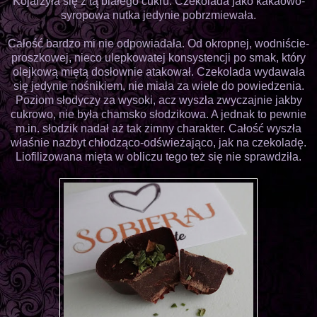
Kojarzyła się z tą białego cukru. Czekolada jako kakaowo-
syropowa nutka jedynie pobrzmiewała.
Całość bardzo mi nie odpowiadała. Od okropnej, wodniście-
proszkowej, nieco ulepkowatej konsystencji po smak, który
olejkową miętą dosłownie atakował. Czekolada wydawała
się jedynie nośnikiem, nie miała za wiele do powiedzenia.
Poziom słodyczy za wysoki, acz wyszła zwyczajnie jakby
cukrowo, nie była chamsko słodzikowa. A jednak to pewnie
m.in. słodzik nadał aż tak zimny charakter. Całość wyszła
właśnie nazbyt chłodząco-odświeżająco, jak na czekoladę.
Liofilizowana mięta w obliczu tego też się nie sprawdziła.