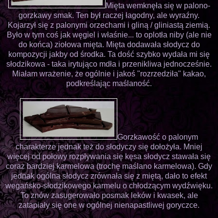
Mięta wemknęła się w palono-
gorzkawy smak. Ten był raczej łagodny, ale wyraźny.
Kojarzył się z palonymi orzechami i gliną / gliniastą ziemią.
Było w tym coś jak węgiel i właśnie... to oplotła niby (ale nie
do końca) ziołowa mięta. Mięta dodawała słodycz do
kompozycji jakby od środka. Ta dość szybko wydała mi się
słodzikowa - taka irytująco mdła i przenikliwa jednocześnie.
Miałam wrażenie, że ogólnie i jakoś "rozrzedziła" kakao,
podkreślając maślaność.
Gorzkawość o palonym
charakterze jednak też do słodyczy się dołożyła. Mniej
więcej od połowy rozpływania się kęsa słodycz stawała się
coraz bardziej karmelowa (trochę maślano karmelowa). Gdy
jednak ogólna słodycz zrównała się z miętą, dało to efekt
wegańsko-słodzikowego karmelu o chłodzącym wydźwięku.
To znów zasugerowało posmak leków i kwasek, ale
zatapiały się one w ogólnej nienapastliwej goryczce.