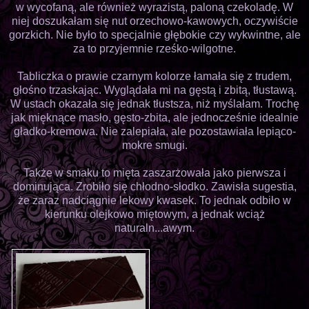
w wycofaną, ale również wyrazistą, paloną czekoladę. W
niej doszukałam się nut orzechowo-kawowych, oczywiście
gorzkich. Nie było to specjalnie głębokie czy wykwintne, ale
za to przyjemnie rześko-wilgotne.
Tabliczka o prawie czarnym kolorze łamała się z trudem,
głośno trzaskając. Wyglądała mi na gęstą i zbitą, tłustawą.
W ustach okazała się jednak tłustsza, niż myślałam. Trochę
jak mięknące masło, gęsto-zbita, ale jednocześnie idealnie
gładko-kremowa. Nie zalepiała, ale pozostawiała lepiąco-
mokre smugi.
Także w smaku to mięta zaszarżowała jako pierwsza i
dominująca. Zrobiło się chłodno-słodko. Zawisła sugestia,
że zaraz nadciągnie lekowy kwasek. To jednak odbiło w
kierunku olejkowo miętowym, a jednak wciąż
naturaln...awym.