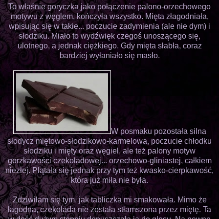
To właśnie goryczka jako połączenie palono-orzechowego
motywu z węglem, kończyła wszystko. Mięta złagodniała,
wpisując się w takie... poczucie zadymienia (ale nie dym) i
słodziku. Miało to wydźwięk czegoś unoszącego się,
ulotnego, a jednak ciężkiego. Gdy mięta słabła, coraz
bardziej wyłaniało się masło.
W posmaku pozostała silna
słodycz miętowo-słodzikowo-karmelowa, poczucie chłodku
słodziku i mięty oraz węgiel, ale też palony motyw
gorzkawości czekoladowej... orzechowo-gliniastej, całkiem
niezłej. Plątała się jednak przy tym też kwasko-cierpkawość,
która już miła nie była.
Zdziwiłam się tym, jak tabliczka mi smakowała. Mimo że
łagodna, czekolada nie została stłamszona przez miętę. Ta