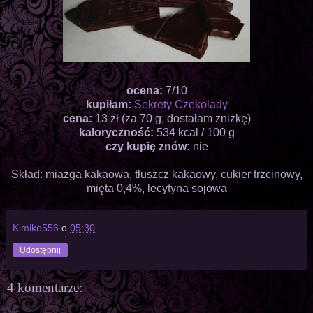
ocena:
7/10
kupiłam:
Sekrety Czekolady
cena:
13 zł (za 70 g; dostałam zniżkę)
kaloryczność:
534 kcal / 100 g
czy kupię znów:
nie
Skład: miazga kakaowa, tłuszcz kakaowy, cukier trzcinowy,
mięta 0,4%, lecytyna sojowa
Kimiko556
o
05:30
Udostępnij
4 komentarze: