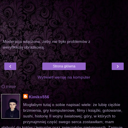
Moderacja włączona, żeby nie było problemów z
weryfikacją obrazkową.
‹
›
Strona główna
Wyświetl wersję na komputer
O mnie
Kimiko556
Mogłabym tutaj o sobie napisać wiele: że lubię ciężkie
brzmienia, gry komputerowe, filmy i książki, gotowanie,
sushi, historię II wojny światowej; góry, w których to
przynajmniej część swego serca zostawiłam; mam
słabość do kotów i lemurów oraz zwierzaków nietypowych. Zajmuję