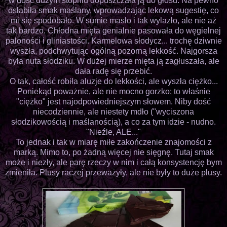
w dość dużym stopniu dopuszczała ją do głosu. Na pewno
osłabiła smak maślany, wprowadzając lekową sugestię, co
mi się spodobało. W sumie masło i tak wylazło, ale nie aż
tak bardzo. Chłodna mięta genialnie pasowała do węgielnej
paloności i gliniastości. Karmelowa słodycz... trochę dziwnie
wyszła, podchwytując ogólną pozorną lekkość. Najgorsza
była nuta słodziku. W dużej mierze mięta ją zagłuszała, ale
dała radę się przebić.
O tak, całość robiła aluzje do lekkości, ale wyszła ciężko...
Poniekąd poważnie, ale nie mocno gorzko; to właśnie
"ciężko" jest najodpowiedniejszym słowem. Niby dość
niecodziennie, ale niestety mdło ("wyciszona
słodzikowością i maślanością), a co za tym idzie - nudno.
"Nieźle, ALE..."
To jednak i tak w miarę miłe zakończenie znajomości z
marką. Mimo to, po żadną więcej nie sięgnę. Tutaj smak
może i niezły, ale parę rzeczy w nim i całą konsystencję bym
zmieniła. Plusy raczej przeważyły, ale nie były to duże plusy.