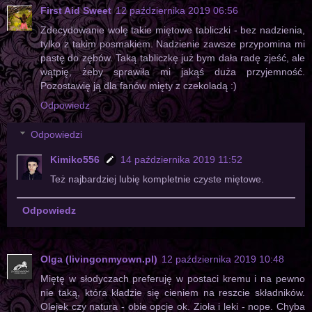
First Aid Sweet
12 października 2019 06:56
Zdecydowanie wolę takie miętowe tabliczki - bez nadzienia,
tylko z takim posmakiem. Nadzienie zawsze przypomina mi
pastę do zębów. Taką tabliczkę już bym dała radę zjeść, ale
wątpię, żeby sprawiła mi jakąś duża przyjemność.
Pozostawię ją dla fanów mięty z czekoladą :)
Odpowiedz
Odpowiedzi
Kimiko556
14 października 2019 11:52
Też najbardziej lubię kompletnie czyste miętowe.
Odpowiedz
Olga (livingonmyown.pl)
12 października 2019 10:48
Miętę w słodyczach preferuję w postaci kremu i na pewno
nie taką, która kładzie się cieniem na reszcie składników.
Olejek czy natura - obie opcje ok. Zioła i leki - nope. Chyba