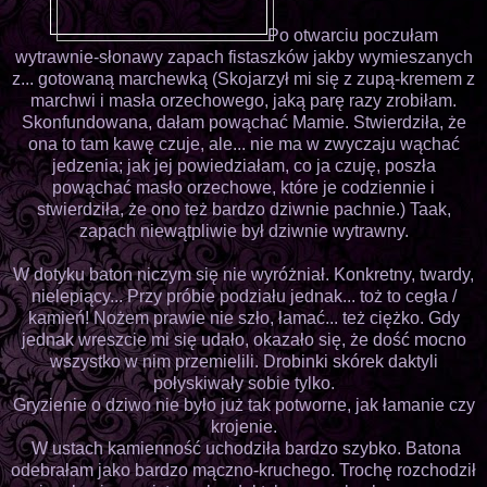
Po otwarciu poczułam
wytrawnie-słonawy zapach fistaszków jakby wymieszanych
z... gotowaną marchewką (Skojarzył mi się z zupą-kremem z
marchwi i masła orzechowego, jaką parę razy zrobiłam.
Skonfundowana, dałam powąchać Mamie. Stwierdziła, że
ona to tam kawę czuje, ale... nie ma w zwyczaju wąchać
jedzenia; jak jej powiedziałam, co ja czuję, poszła
powąchać masło orzechowe, które je codziennie i
stwierdziła, że ono też bardzo dziwnie pachnie.) Taak,
zapach niewątpliwie był dziwnie wytrawny.
W dotyku baton niczym się nie wyróżniał. Konkretny, twardy,
nielepiący... Przy próbie podziału jednak... toż to cegła /
kamień! Nożem prawie nie szło, łamać... też ciężko. Gdy
jednak wreszcie mi się udało, okazało się, że dość mocno
wszystko w nim przemielili. Drobinki skórek daktyli
połyskiwały sobie tylko.
Gryzienie o dziwo nie było już tak potworne, jak łamanie czy
krojenie.
W ustach kamienność uchodziła bardzo szybko. Batona
odebrałam jako bardzo mączno-kruchego. Trochę rozchodził