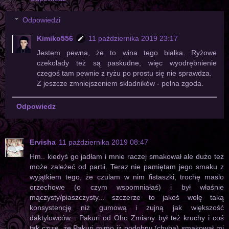
Odpowiedzi
Kimiko556
11 października 2019 23:17
Jestem pewna, że to wina tego białka. Ryżowe
czekolady też są paskudne, więc wyodrębnienie
czegoś tam pewnie z ryżu po prostu się nie sprawdza.
Z jeszcze zmniejszeniem składników - pełna zgoda.
Odpowiedz
Ervisha
11 października 2019 08:47
Hm.. kiedyś go jadłam i mnie raczej smakował ale dużo też
może zależeć od partii. Teraz nie pamiętam jego smaku z
wyjątkiem tego, że czulam w nim fistaszki, trochę maslo
orzechowe (o czym wspomniałaś) i był właśnie
mączysty/piaszczysty... szczerze to jakoś wolę taką
konsystencję niż gumową i żujną jak większość
daktylowców... Pakuri od Oho Zmiany był też kruchy i coś
tak czuje, że Pakuri mimo iż podobny (chyba) smakował mi