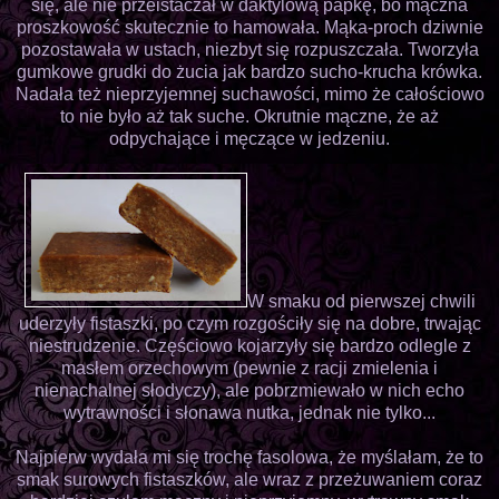
się, ale nie przeistaczał w daktylową papkę, bo mączna
proszkowość skutecznie to hamowała. Mąka-proch dziwnie
pozostawała w ustach, niezbyt się rozpuszczała. Tworzyła
gumkowe grudki do żucia jak bardzo sucho-krucha krówka.
Nadała też nieprzyjemnej suchawości, mimo że całościowo
to nie było aż tak suche. Okrutnie mączne, że aż
odpychające i męczące w jedzeniu.
W smaku od pierwszej chwili
uderzyły fistaszki, po czym rozgościły się na dobre, trwając
niestrudzenie. Częściowo kojarzyły się bardzo odlegle z
masłem orzechowym (pewnie z racji zmielenia i
nienachalnej słodyczy), ale pobrzmiewało w nich echo
wytrawności i słonawa nutka, jednak nie tylko...
Najpierw wydała mi się trochę fasolowa, że myślałam, że to
smak surowych fistaszków, ale wraz z przeżuwaniem coraz