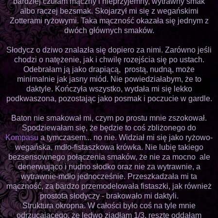
bardziej czułam mączny i nieprzyjemny, wytrawny smak
albo raczej bezsmak. Skojarzył mi się z wegańskimi
Zotterami ryżowymi. Taka mączność okazała się jednym z
dwóch głównych smaków.
Słodycz o dziwo znalazła się dopiero za nimi. Zarówno jeśli
chodzi o natężenie, jak i chwilę rozejścia się po ustach.
Odebrałam ją jako drapiącą, prostą, nudną, może
minimalnie jak jasny miód. Nie powiedziałabym, że to
daktyle. Kończyła wszystko, wydała mi się lekko
podkwaszona, pozostając jako posmak i poczucie w gardle.
Baton nie smakował mi, czym po prostu mnie zszokował.
Spodziewałam się, że będzie to coś zbliżonego do
Kompasu
a tymczasem... no nie. Widział mi się jako ryżowo-
wegańska, mdło-fistaszkowa krówka. Nie lubię takiego
bezsensownego połączenia smaków, że nie za mocno ale
denerwująco i nudno słodko oraz nie za wytrawnie, a
wytrawnie-mdło jednocześnie. Przeszkadzała mi ta
mączność, za bardzo przemodelowała fistaszki, jak również
prostota słodyczy - brakowało mi daktyli.
Struktura okropna. W całości było coś na tyle mnie
odrzucającego, że ledwo zjadłam 1/3, resztę oddałam