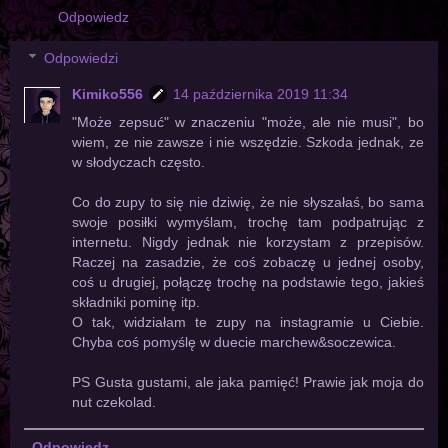
Odpowiedz
Odpowiedzi
Kimiko556
14 października 2019 11:34
"Może zepsuć" w znaczeniu "może, ale nie musi", bo
wiem, ze nie zawsze i nie wszędzie. Szkoda jednak, ze
w słodyczach często.
Co do zupy to się nie dziwię, że nie słyszałaś, bo sama
swoje posiłki wymyślam, trochę tam podpatrując z
internetu. Nigdy jednak nie korzystam z przepisów.
Raczej na zasadzie, że coś zobaczę u jednej osoby,
coś u drugiej, połączę trochę na podstawie tego, jakieś
składniki pominę itp.
O tak, widziałam te zupy na instagramie u Ciebie.
Chyba coś pomyślę w duecie marchew&soczewica.
PS Gusta gustami, ale jaka pamięć! Prawie jak moja do
nut czekolad.
Odpowiedz