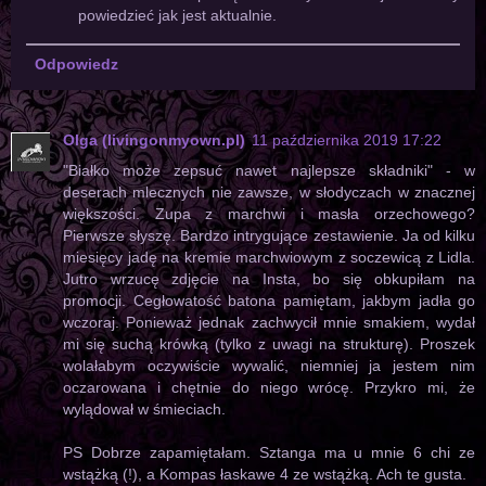
powiedzieć jak jest aktualnie.
Odpowiedz
Olga (livingonmyown.pl)
11 października 2019 17:22
"Białko może zepsuć nawet najlepsze składniki" - w
deserach mlecznych nie zawsze, w słodyczach w znacznej
większości. Zupa z marchwi i masła orzechowego?
Pierwsze słyszę. Bardzo intrygujące zestawienie. Ja od kilku
miesięcy jadę na kremie marchwiowym z soczewicą z Lidla.
Jutro wrzucę zdjęcie na Insta, bo się obkupiłam na
promocji. Cegłowatość batona pamiętam, jakbym jadła go
wczoraj. Ponieważ jednak zachwycił mnie smakiem, wydał
mi się suchą krówką (tylko z uwagi na strukturę). Proszek
wolałabym oczywiście wywalić, niemniej ja jestem nim
oczarowana i chętnie do niego wrócę. Przykro mi, że
wylądował w śmieciach.
PS Dobrze zapamiętałam. Sztanga ma u mnie 6 chi ze
wstążką (!), a Kompas łaskawe 4 ze wstążką. Ach te gusta.