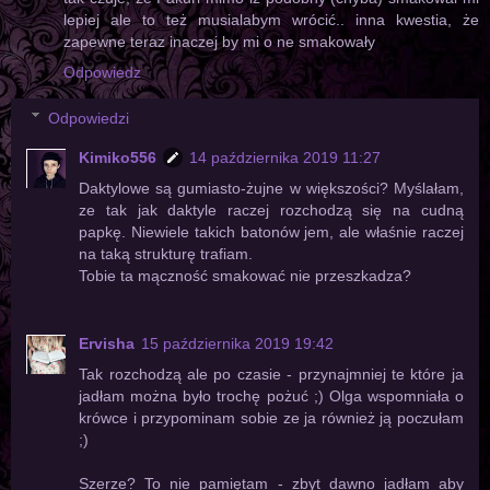
lepiej ale to też musialabym wrócić.. inna kwestia, że
zapewne teraz inaczej by mi o ne smakowały
Odpowiedz
Odpowiedzi
Kimiko556
14 października 2019 11:27
Daktylowe są gumiasto-żujne w większości? Myślałam,
ze tak jak daktyle raczej rozchodzą się na cudną
papkę. Niewiele takich batonów jem, ale właśnie raczej
na taką strukturę trafiam.
Tobie ta mączność smakować nie przeszkadza?
Ervisha
15 października 2019 19:42
Tak rozchodzą ale po czasie - przynajmniej te które ja
jadłam można było trochę pożuć ;) Olga wspomniała o
krówce i przypominam sobie ze ja również ją poczułam
;)
Szerze? To nie pamiętam - zbyt dawno jadłam aby