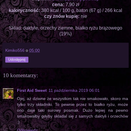
cena:
7,90 zł
kaloryczność:
380 kcal / 100 g, baton (67 g) / 266 kcal
czy znów kupię:
nie
Skład: daktyle, orzechy ziemne, białko ryżu brązowego
(19%)
Kimiko556
o
05:00
Udostępnij
10 komentarzy:
First Aid Sweet
11 października 2019 06:01
Ojej, aż dziwne że wszystkim tak nie smakowało, skoro ma
tylko trzy składniki. To pewnie przez to białko ryżu, może
ono daje taki surowy posmak. Dużo lepiej na pewno
smakowałby gdyby skladal się z samych daktyli i orzechów
:)
Odpowiedz