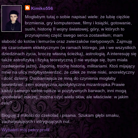
Kimiko556
Mogłabym tutaj o sobie napisać wiele: że lubię ciężkie
brzmienia, gry komputerowe, filmy i książki, gotowanie,
sushi, historię II wojny światowej; góry, w których to
przynajmniej część swego serca zostawiłam; mam
słabość do kotów i lemurów oraz zwierzaków nietypowych. Zajmuję
się czarostwem eklektycznym (w ramach którego, jak i we wszystkich
dziedzinach życia, kroczę własną ścieżką), astrologią. A interesuję się
także astrofizyką i fizyką teoretyczną (i nie wydaje się, bym miała
rozdwojenie jaźni), Japonią, trochę historią, militariami. Ktoś mijający
mnie na ulicy mógłbystwierdzić, że człek ze mnie niski, anorektyczny
i dość dziwny. Osobamająca ze mną do czynienia mogłaby
powiedzieć, żem sceptyczna,apodyktyczna mizantropka.Prawie
każdy samego siebie opisze w pozytywnych barwach, inni mogą
goodebrać inaczej, można użyć wielu słów, ale właściwie: w jakim
celu?
Bloguję z miłości do czekolad i pisania. Szukam głębi smaku,
zachwycających i intrygujących nut.
Wyświetl mój pełny profil