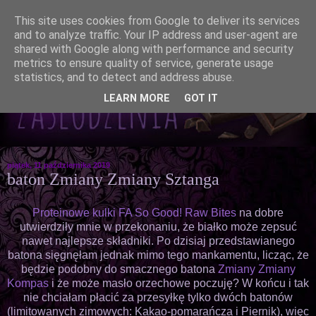
This site uses cookies from Google to deliver its services
and to analyze traffic. Your IP address and user-agent are
shared with Google along with performance and security
metrics to ensure quality of service, generate usage
statistics, and to detect and address abuse.
LEARN MORE
GOT IT
piątek, 11 października 2019
baton Zmiany Zmiany Sztanga
Proteinowe kulki FA So Good! Raw Bites
na dobre
utwierdziły mnie w przekonaniu, że białko może zepsuć
nawet najlepsze składniki. Po dzisiaj przedstawianego
batona sięgnęłam jednak mimo tego mankamentu, licząc, że
będzie podobny do smacznego batona
Zmiany Zmiany
Kompas
i że może masło orzechowe poczuję? W końcu i tak
nie chciałam płacić za przesyłkę tylko dwóch batonów
(limitowanych zimowych: Kakao-pomarańcza i Piernik), więc