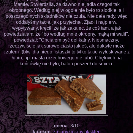
Mamie. Stwierdziła, że dawno nie jadła czegoś tak
okropnego. Według niej w ogóle nie było to słodkie, a i
poszczególnych składników nie czuła. Nie dała rady, więc
oddałyśmy tacie, jak przyjechał. Zjadł i najpierw,
wypytywany, kręcił, że jak zakalec, że coś tam, a jak
powiedziałam, że "bo według mnie okropny, mąką mi walił",
powiedział: "Chciałem być delikatny. Niesmaczny,
rzeczywiście jak surowe ciasto jakieś, ale daktyle może
czułem" (btw. dla niego fistaszki to tylko takie wyłuskiwane z
łupin, np. masła orzechowego nie lubi). Chętnych na
końcówkę nie było, baton poszedł do śmieci.
ocena:
3/10
kupiłam:
zmianyzmiany.pl/sklep