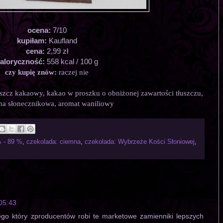
ocena:
7/10
kupiłam:
Kaufland
cena:
2,99 zł
aloryczność:
558 kcal / 100 g
czy kupię znów:
raczej nie
uszcz kakaowy, kakao w proszku o obniżonej zawartości tłuszczu,
na słonecznikowa, aromat waniliowy
 - 89 %
,
czekolada: ciemna
,
czekolada: Wybrzeże Kości Słoniowej
,
05:43
ego który zproducentów robi te marketowe zamienniki lepszych