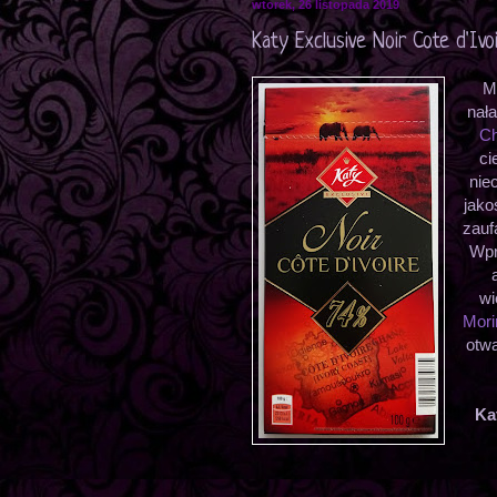
wtorek, 26 listopada 2019
Katy Exclusive Noir Cote d'Iv
M
nał
Ch
ci
nie
jako
zauf
Wpr
wi
Mori
otwa
Ka