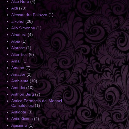
Alce Nero
(4)
Aldi
(79)
Alessandro Palozzo
(1)
alkohol
(28)
Allo Simonne
(1)
Alnatura
(4)
Alpia
(1)
Alprose
(1)
Alter Eco
(6)
Amali
(1)
Amano
(7)
Amatler
(2)
Ambiente
(10)
Amedei
(10)
Anthon Berg
(7)
Antica Farmacia dei Monaci
Camaldolesi
(1)
Antidote
(3)
AntiuXixona
(2)
Apisierra
(1)