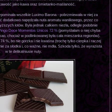
pkawość jako kawa oraz śmietanko-maślaność.
pominała wszelkie Luximo Barona - pobrzmiewała w niej za
ć dodatkowo napędzała nuta aromatu waniliowego, przez co
yższych lotów. Była jednak całkiem niezła, odlegle podobnie
Pingo Doce Momentos Unicos 72 %
(pomyślałam o niej chyba
kao, chociaż w podlinkowanej była cała mieszanka regionów).
4 %, bo nie gorzka i nie kwaśna (trochę tylko cierpka i raczej
ie za słodka i, co ważne, nie mdła. Szkoda tylko, że wyrazista
w te delikatniusie nuty.