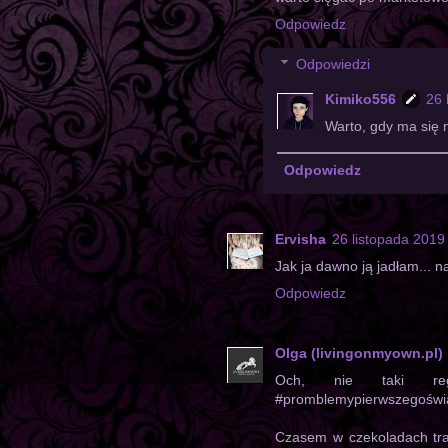
Odpowiedz
Odpowiedzi
Kimiko556
26 
Warto, gdy ma się 
Odpowiedz
Ervisha
26 listopada 2019
Jak ja dawno ją jadłam... n
Odpowiedz
Olga (livingonmyown.pl)
Och, nie taki regi
#promblemypierwszegoświ
Czasem w czekoladach tra