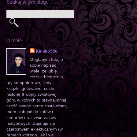
Szukaj w tym blogu
O mnie
Kimiko556
Mogłabym tutaj o
sobie napisać
wiele: że lubię
ciężkie brzmienia,
gry komputerowe, filmy i
książki, gotowanie, sushi,
historię II wojny światowej;
góry, w których to przynajmniej
część swego serca zostawiłam;
mam słabość do kotów i
lemurów oraz zwierzaków
nietypowych. Zajmuję się
czarostwem eklektycznym (w
ramach którego, jak i we