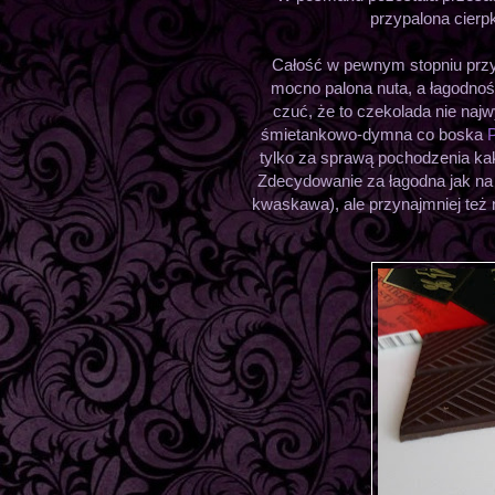
przypalona cier
Całość w pewnym stopniu przy
mocno palona nuta, a łagodnoś
czuć, że to czekolada nie najw
śmietankowo-dymna co boska
tylko za sprawą pochodzenia ka
Zdecydowanie za łagodna jak na 7
kwaskawa), ale przynajmniej też n