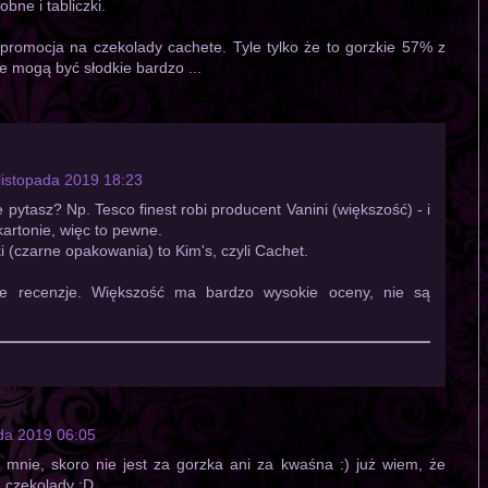
bne i tabliczki.
promocja na czekolady cachete. Tyle tylko że to gorzkie 57% z
e mogą być słodkie bardzo ...
listopada 2019 18:23
e pytasz? Np. Tesco finest robi producent Vanini (większość) - i
kartonie, więc to pewne.
i (czarne opakowania) to Kim's, czyli Cachet.
e recenzje. Większość ma bardzo wysokie oceny, nie są
ada 2019 06:05
 mnie, skoro nie jest za gorzka ani za kwaśna :) już wiem, że
 czekolady ;D