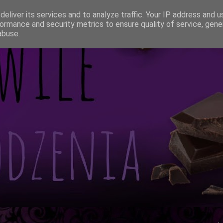
eliver its services and to analyze traffic. Your IP address and 
ormance and security metrics to ensure quality of service, gen
abuse.