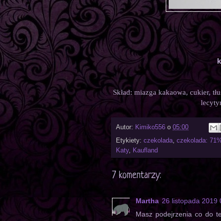
k
Skład: miazga kakaowa, cukier, tł
lecyty
Autor:
Kimiko556
o
05:00
Etykiety:
czekolada
,
czekolada: 71%
Katy
,
Kaufland
7 komentarzy:
Martha
26 listopada 2019 
Masz podejrzenia co do t