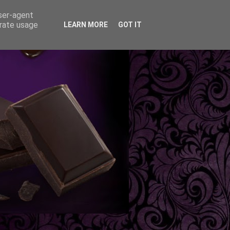
user-agent
erate usage
LEARN MORE
GOT IT