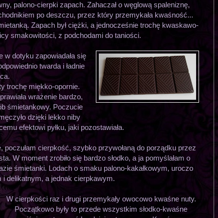
ny, palono-cierpki zapach. Zahaczał o węglową spaleniznę,
m chodnikiem po deszczu, przez który przemykała kwaśność...
 śmietanką. Zapach był ciężki, a jednocześnie trochę kwaskawo-
icy smakowitości, z podchodami do taniości.
e w dotyku zapowiadała się
odpowiednio twarda i ładnie
ąca.
ty trochę miękko-opornie.
Sprawiała wrażenie bardzo,
osób śmietankowy. Poczucie
 męczyło dzięki lekko niby
cemu efektowi pyłku, jaki pozostawiała.
ę, poczułam cierpkość, szybko przywołaną do porządku przez
sta. W moment zrobiło się bardzo słodko, a ja pomyślałam o
bazie śmietanki. Lodach o smaku palono-kakałkowym, uroczo
 i delikatnym, a jednak cierpkawym.
W cierpkości raz i drugi przemykały owocowo kwaśne nuty.
Początkowo były to przede wszystkim słodko-kwaśne