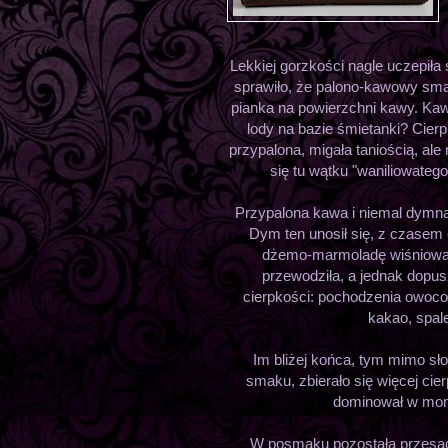
Lekkiej gorzkości nagle uczepiła 
sprawiło, że palono-kawowy sma
pianka na powierzchni kawy. Ka
lody na bazie śmietanki? Cierp
przypalona, migała taniością, a
się tu wątku "waniliowateg
Przypalona kawa i niemal dymna
Dym ten unosił się, z czasem 
dżemo-marmoladę wiśniową. 
przewodziła, a jednak dopu
cierpkości: pochodzenia owoc
kakao, spal
Im bliżej końca, tym mimo s
smaku, zbierało się więcej cie
dominował w mome
W posmaku pozostała przesad