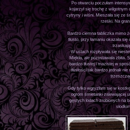
Po otwarciu poczułam intensyw
kojarzył się trochę z wilgotny
cytryny i wiśni. Mieszała się ze
rześki. Na gran
Bardzo ciemna tabliczka mimo ż
tłusto, przy łamaniu okazała się 
trzaskaj
W ustach rozpływała się nieste
Miękła, ale pozostawała zbita. 
bardzo tłustej i mazistej w sp
tłustości tak bardzo jednak nie
trzeszczą
Gdy tylko wgryzłam się w kostk
ogrom śmietanki zalewającej u
gęstych lodach zrobionych na 
słodkim