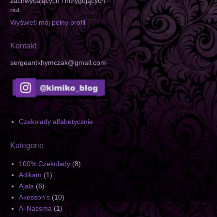
zachwycających i intrygujących
nut.
Wyświetl mój pełny profil
Kontakt
sergeantkhymczak@gmail.com
Czekolady alfabetycznie
Kategorie
100% Czekolady
(8)
Adikam
(1)
Ajala
(6)
Akesson's
(10)
Al Nassma
(1)