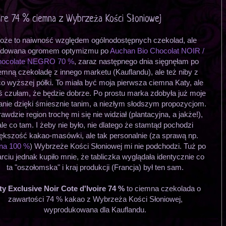
oire 74 % ciemna z Wybrzeża Kości Słoniowej
oże to naiwność względem ogólnodostępnych czekolad, ale
adowana ogromem optymizmu po
Auchan Bio Chocolat NOIR /
ocolate NEGRO 70 %
, zaraz następnego dnia sięgnęłam po
emną czekoladę z innego marketu (Kauflandu), ale też niby z
co wyższej półki. To miała być moja pierwsza ciemna Katy, ale
ś czułam, że będzie dobrze. Po prostu marka zdobyła już moje
anie dzięki śmiesznie tanim, a niezłym słodszym propozycjom.
awdzie region trochę mi się nie widział (plantacyjna, a jakże!),
ale co tam. I żeby nie było, nie dlatego że stamtąd pochodzi
ększość kakao-masówki, ale tak personalnie (za sprawą np.
na 100 %
) Wybrzeże Kości Słoniowej mi nie podchodzi. Tuż po
rciu jednak kupiło mnie, że tabliczka wyglądała identycznie co
ta "oszołomska" i kraj produkcji (Francja) był ten sam.
ty Exclusive Noir Cote d'Ivoire 74 %
to ciemna czekolada o
zawartości 74 % kakao z Wybrzeża Kości Słoniowej,
wyprodukowana dla Kauflandu.