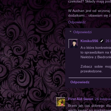
czekolad? Składy mają podo
W Auchan jest od wczoraj 
dodatkami... obawiam się ż
Odpowiedz
Odpowiedzi
Kimiko556
26 
A o które konkretni
to sprawdziłam na 
Niektóre z Biedronk
Zobacz sobie moj
przesłodzone.
Odpowiedz
First Aid Sweet
26 listop
Brzmi jak coś dobrego dla
warto sięgać po marketowe