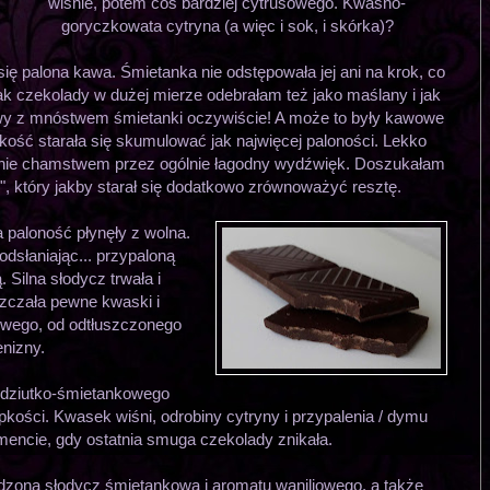
wiśnie, potem coś bardziej cytrusowego. Kwaśno-
goryczkowata cytryna (a więc i sok, i skórka)?
się palona kawa. Śmietanka nie odstępowała jej ani na krok, co
k czekolady w dużej mierze odebrałam też jako maślany i jak
wy z mnóstwem śmietanki oczywiście! A może to były kawowe
kość starała się skumulować jak najwięcej paloności. Lekko
le nie chamstwem przez ogólnie łagodny wydźwięk. Doszukałam
o", który jakby starał się dodatkowo zrównoważyć resztę.
 paloność płynęły z wolna.
odsłaniając... przypaloną
Silna słodycz trwała i
szczała pewne kwaski i
owego, od odtłuszczonego
enizny.
łodziutko-śmietankowego
rpkości. Kwasek wiśni, odrobiny cytryny i przypalenia / dymu
ncie, gdy ostatnia smuga czekolady znikała.
zona słodycz śmietankowa i aromatu waniliowego, a także