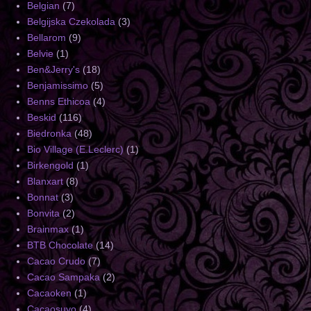
Belgian
(7)
Belgijska Czekolada
(3)
Bellarom
(9)
Belvie
(1)
Ben&Jerry's
(18)
Benjamissimo
(5)
Benns Ethicoa
(4)
Beskid
(116)
Biedronka
(48)
Bio Village (E.Leclerc)
(1)
Birkengold
(1)
Blanxart
(8)
Bonnat
(3)
Bonvita
(2)
Brainmax
(1)
BTB Chocolate
(14)
Cacao Crudo
(7)
Cacao Sampaka
(2)
Cacaoken
(1)
Cacaosuyo
(4)