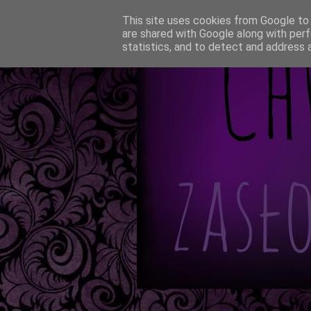
This site uses cookies from Google to d
are shared with Google along with perf
statistics, and to detect and address 