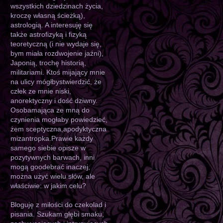
wszystkich dziedzinach życia,
kroczę własną ścieżką),
astrologią. A interesuję się
także astrofizyką i fizyką
teoretyczną (i nie wydaje się,
bym miała rozdwojenie jaźni),
Japonią, trochę historią,
militariami. Ktoś mijający mnie
na ulicy mógłbystwierdzić, że
człek ze mnie niski,
anorektyczny i dość dziwny.
Osobamająca ze mną do
czynienia mogłaby powiedzieć,
żem sceptyczna,apodyktyczna
mizantropka.Prawie każdy
samego siebie opisze w
pozytywnych barwach, inni
mogą goodebrać inaczej,
można użyć wielu słów, ale
właściwie: w jakim celu?
Bloguję z miłości do czekolad i
pisania. Szukam głębi smaku,