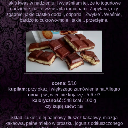
jakiś kwas w nadzieniu. I wyjaśniłam jej, że to jogurtowe
nadzienie, na co wzruszyła ramionami. Zapytana, czy
zgadnie, jakie ciastko dodali, odparła: "Zwykłe". Właśnie,
bardzo to cukrowo-mdłe i takie... przeciętne.
ocena:
5/10
kupiłam:
przy okazji większego zamówienia na Allegro
cena:
j.w., więc nie kojarzę - 5-6 zł?
kaloryczność:
548 kcal / 100 g
czy kupię znów:
nie
Skład: cukier, olej palmowy, tłuszcz kakaowy, miazga
kakaowa, pełne mleko w proszku, jogurt z odtłuszczonego