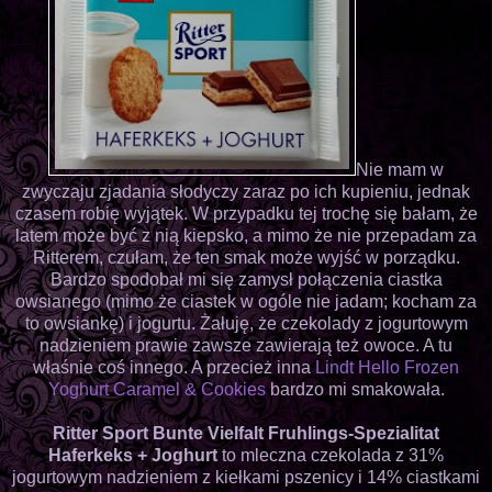
Nie mam w
zwyczaju zjadania słodyczy zaraz po ich kupieniu, jednak
czasem robię wyjątek. W przypadku tej trochę się bałam, że
latem może być z nią kiepsko, a mimo że nie przepadam za
Ritterem, czułam, że ten smak może wyjść w porządku.
Bardzo spodobał mi się zamysł połączenia ciastka
owsianego (mimo że ciastek w ogóle nie jadam; kocham za
to owsiankę) i jogurtu. Żałuję, że czekolady z jogurtowym
nadzieniem prawie zawsze zawierają też owoce. A tu
właśnie coś innego. A przecież inna
Lindt Hello Frozen
Yoghurt Caramel & Cookies
bardzo mi smakowała.
Ritter Sport Bunte Vielfalt Fruhlings-Spezialitat
Haferkeks + Joghurt
to mleczna czekolada z 31%
jogurtowym nadzieniem z kiełkami pszenicy i 14% ciastkami