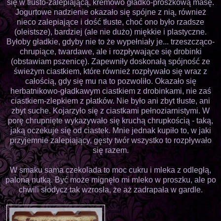
się w tłusto-zalepiającą, kremowo gładko-proszkową masę.
Jogurtowe nadzienie okazało się spójne z nią, również
nieco zalepiające i dość tłuste, choć ono było rzadsze
(oleistsze), bardziej (ale nie dużo) miękkie i plastyczne.
Byłoby gładkie, gdyby nie to że wypełniały je... trzeszcząco-
chrupiące, twardawe, ale i rozpływające się drobinki
(obstawiam pszenicę). Zapewniły doskonałą spójność ze
świeżym ciastkiem, które również rozpływało się wraz z
całością, gdy się mu na to pozwoliło. Okazało się
herbatnikowo-gładkawym ciastkiem z drobinkami, nie zaś
ciastkiem-zlepkiem z płatków. Nie było ani zbyt tłuste, ani
zbyt suche. Kojarzyło się z ciastkami pełnoziarnistymi. W
porę chrupnięte wykazywało się kruchą chrupkością - taką,
jaką oczekuje się od ciastek. Mnie jednak kupiło to, w jaki
przyjemnie zalepiający, gęsty twór wszystko to rozpływało
się razem.
W smaku sama czekolada to moc cukru i mleka z odległą,
paloną nutką. Być może mignęło mi mleko w proszku, ale po
chwili słodycz tak wzrosła, że aż zadrapała w gardle.