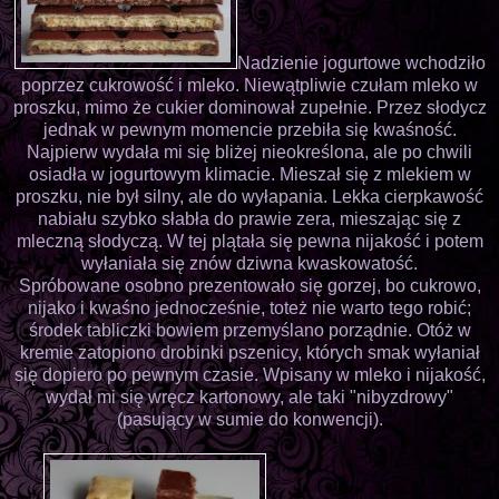
Nadzienie jogurtowe wchodziło
poprzez cukrowość i mleko. Niewątpliwie czułam mleko w
proszku, mimo że cukier dominował zupełnie. Przez słodycz
jednak w pewnym momencie przebiła się kwaśność.
Najpierw wydała mi się bliżej nieokreślona, ale po chwili
osiadła w jogurtowym klimacie. Mieszał się z mlekiem w
proszku, nie był silny, ale do wyłapania. Lekka cierpkawość
nabiału szybko słabła do prawie zera, mieszając się z
mleczną słodyczą. W tej plątała się pewna nijakość i potem
wyłaniała się znów dziwna kwaskowatość.
Spróbowane osobno prezentowało się gorzej, bo cukrowo,
nijako i kwaśno jednocześnie, toteż nie warto tego robić;
środek tabliczki bowiem przemyślano porządnie. Otóż w
kremie zatopiono drobinki pszenicy, których smak wyłaniał
się dopiero po pewnym czasie. Wpisany w mleko i nijakość,
wydał mi się wręcz kartonowy, ale taki "nibyzdrowy"
(pasujący w sumie do konwencji).