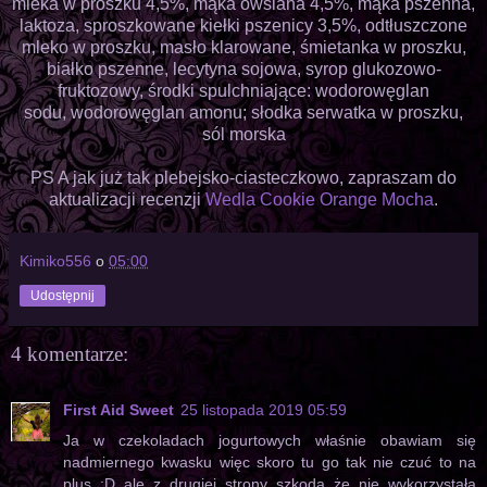
mleka w proszku 4,5%, mąka owsiana 4,5%, mąka pszenna,
laktoza, sproszkowane kiełki pszenicy 3,5%, odtłuszczone
mleko w proszku, masło klarowane, śmietanka w proszku,
białko pszenne, lecytyna sojowa, syrop glukozowo-
fruktozowy, środki spulchniające: wodorowęglan
sodu, wodorowęglan amonu; słodka serwatka w proszku,
sól morska
PS A jak już tak plebejsko-ciasteczkowo, zapraszam do
aktualizacji recenzji
Wedla Cookie Orange Mocha
.
Kimiko556
o
05:00
Udostępnij
4 komentarze:
First Aid Sweet
25 listopada 2019 05:59
Ja w czekoladach jogurtowych właśnie obawiam się
nadmiernego kwasku więc skoro tu go tak nie czuć to na
plus :D ale z drugiej strony szkoda że nie wykorzystała