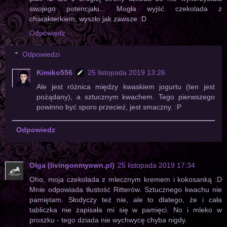
swojego potencjału... Mogła wyjść czekolada z
charakterkiem, wyszło jak zawsze :D
Odpowiedz
Odpowiedzi
Kimiko556
25 listopada 2019 13:26
Ale jest różnica między kwaskiem jogurtu (ten jest
pożądany), a sztucznym kwachem. Tego pierwszego
powinno być sporo przecież, jest smaczny. :P
Odpowiedz
Olga (livingonmyown.pl)
25 listopada 2019 17:34
Oho, moja czekolada z mlecznym kremem i kokosanką :D
Mnie odpowiada tłustość Ritterów. Sztucznego kwachu nie
pamiętam. Słodyczy też nie, ale to dlatego, że i cała
tabliczka nie zapisała mi się w pamięci. No i mleko w
proszku - tego dziada nie wychwycę chyba nigdy.