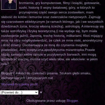
brzmienia, gry komputerowe, filmy i książki, gotowanie,
sushi, historię II wojny światowej; góry, w których to
przynajmniej część swego serca zostawiłam; mam
słabość do kotów i lemurów oraz zwierzaków nietypowych. Zajmuję
się czarostwem eklektycznym (w ramach którego, jak i we wszystkich
dziedzinach życia, kroczę własną ścieżką), astrologią. A interesuję się
także astrofizyką i fizyką teoretyczną (i nie wydaje się, bym miała
rozdwojenie jaźni), Japonią, trochę historią, militariami. Ktoś mijający
mnie na ulicy mógłbystwierdzić, że człek ze mnie niski, anorektyczny
i dość dziwny. Osobamająca ze mną do czynienia mogłaby
powiedzieć, żem sceptyczna,apodyktyczna mizantropka.Prawie
każdy samego siebie opisze w pozytywnych barwach, inni mogą
goodebrać inaczej, można użyć wielu słów, ale właściwie: w jakim
celu?
Bloguję z miłości do czekolad i pisania. Szukam głębi smaku,
zachwycających i intrygujących nut.
Wyświetl mój pełny profil
▼
Obsługiwane przez usługę
Blogger
.