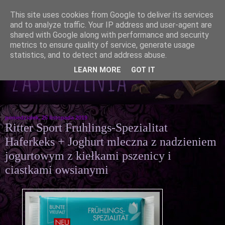
This site uses cookies from Google to deliver its services
and to analyze traffic. Your IP address and user-agent are
shared with Google along with performance and security
metrics to ensure quality of service, generate usage
statistics, and to detect and address abuse.
LEARN MORE
GOT IT
poniedziałek, 25 listopada 2019
Ritter Sport Fruhlings-Spezialitat
Haferkeks + Joghurt mleczna z nadzieniem
jogurtowym z kiełkami pszenicy i
ciastkami owsianymi