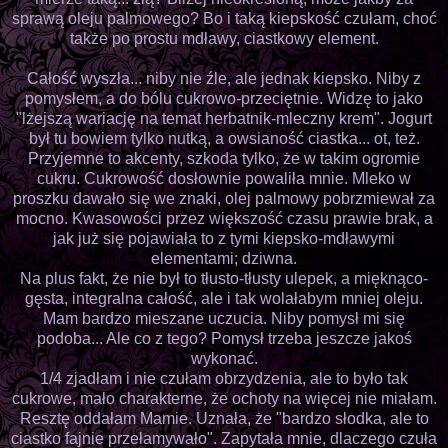
sprawą oleju palmowego? Bo i taką kiepskość czułam, choć
także po prostu mdławy, ciastkowy element.
Całość wyszła... niby nie źle, ale jednak kiepsko. Niby z
pomysłem, a do bólu cukrowo-przeciętnie. Widzę to jako
"lżejszą wariację na temat herbatnik-mleczny krem". Jogurt
był tu bowiem tylko nutką, a owsianość ciastka... ot, też.
Przyjemne to akcenty, szkoda tylko, że w takim ogromie
cukru. Cukrowość dosłownie powaliła mnie. Mleko w
proszku dawało się we znaki, olej palmowy pobrzmiewał za
mocno. Kwasowości przez większość czasu prawie brak, a
jak już się pojawiała to z tymi kiepsko-mdławymi
elementami; dziwna.
Na plus fakt, że nie był to tłusto-tłusty ulepek, a mięknąco-
gęsta, integralna całość, ale i tak wolałabym mniej oleju.
Mam bardzo mieszane uczucia. Niby pomysł mi się
podoba... Ale co z tego? Pomysł trzeba jeszcze jakoś
wykonać.
1/4 zjadłam i nie czułam obrzydzenia, ale to było tak
cukrowe, mało charakterne, że ochoty na więcej nie miałam.
Resztę oddałam Mamie. Uznała, że "bardzo słodka, ale to
ciastko fajnie przełamywało". Zapytała mnie, dlaczego czuła