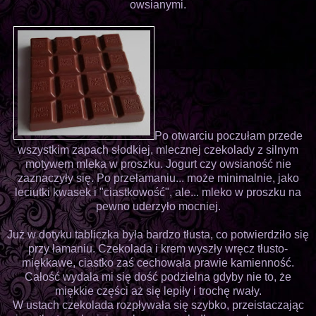
owsianymi.
Po otwarciu poczułam przede
wszystkim zapach słodkiej, mlecznej czekolady z silnym
motywem mleka w proszku. Jogurt czy owsianość nie
zaznaczyły się. Po przełamaniu... może minimalnie, jako
leciutki kwasek i "ciastkowość", ale... mleko w proszku na
pewno uderzyło mocniej.
Już w dotyku tabliczka była bardzo tłusta, co potwierdziło się
przy łamaniu. Czekolada i krem wyszły wręcz tłusto-
miękkawe, ciastko zaś cechowała prawie kamienność.
Całość wydała mi się dość podzielna gdyby nie to, że
miękkie części aż się lepiły i trochę rwały.
W ustach czekolada rozpływała się szybko, przeistaczając