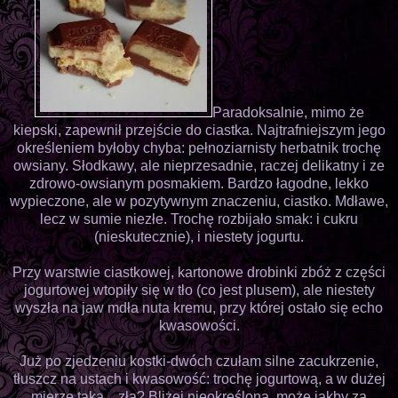
Paradoksalnie, mimo że
kiepski, zapewnił przejście do ciastka. Najtrafniejszym jego
określeniem byłoby chyba: pełnoziarnisty herbatnik trochę
owsiany. Słodkawy, ale nieprzesadnie, raczej delikatny i ze
zdrowo-owsianym posmakiem. Bardzo łagodne, lekko
wypieczone, ale w pozytywnym znaczeniu, ciastko. Mdławe,
lecz w sumie niezłe. Trochę rozbijało smak: i cukru
(nieskutecznie), i niestety jogurtu.
Przy warstwie ciastkowej, kartonowe drobinki zbóż z części
jogurtowej wtopiły się w tło (co jest plusem), ale niestety
wyszła na jaw mdła nuta kremu, przy której ostało się echo
kwasowości.
Już po zjedzeniu kostki-dwóch czułam silne zacukrzenie,
tłuszcz na ustach i kwasowość: trochę jogurtową, a w dużej
mierze taką... złą? Bliżej nieokreśloną, może jakby za