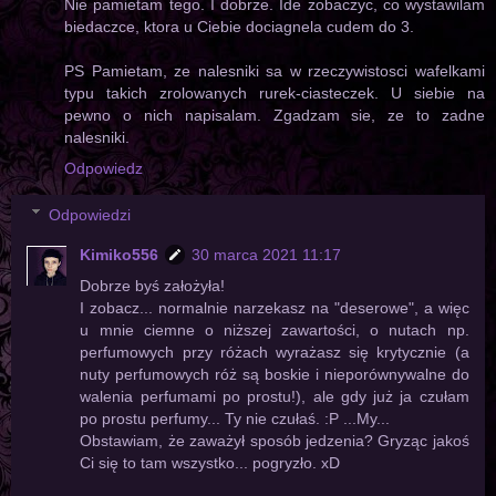
Nie pamietam tego. I dobrze. Ide zobaczyc, co wystawilam
biedaczce, ktora u Ciebie dociagnela cudem do 3.
PS Pamietam, ze nalesniki sa w rzeczywistosci wafelkami
typu takich zrolowanych rurek-ciasteczek. U siebie na
pewno o nich napisalam. Zgadzam sie, ze to zadne
nalesniki.
Odpowiedz
Odpowiedzi
Kimiko556
30 marca 2021 11:17
Dobrze byś założyła!
I zobacz... normalnie narzekasz na "deserowe", a więc
u mnie ciemne o niższej zawartości, o nutach np.
perfumowych przy różach wyrażasz się krytycznie (a
nuty perfumowych róż są boskie i nieporównywalne do
walenia perfumami po prostu!), ale gdy już ja czułam
po prostu perfumy... Ty nie czułaś. :P ...My...
Obstawiam, że zaważył sposób jedzenia? Gryząc jakoś
Ci się to tam wszystko... pogryzło. xD