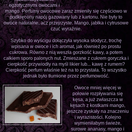
egzotycznymi owocami i
mango. Perfumy owocowe zaraz zmieniły się częściowo w
podkręcony napój gazowany lub z kartonu. Nie były to
owoce naturalne, acz przejrzyste. Mango, jabłka i cytrusowe
czuć wyraźnie.
Szybko do wyścigu dołączyła wysoka słodycz, trochę
wpisana w owoce i ich aromat, jak również po prostu
cukrowa. Równo z nią weszła gorzkość kawy, a potem
całkiem sporo palonych nut. Zmieszane z cukrem goryczka i
cierpkość przywiodły na myśl likier lub... kawę z rumem?
Cierpkość perfum właśnie też na to przystała. To wszystko
jednak było tłumione przez perfumowość.
Owoce mniej więcej w
połowie rozpływania się
kęsa, a już zwłaszcza w
kęsach z kostkami mango,
jeszcze zyskały na znaczeniu
i wyrazistości. Kolejno
wymieniłabym świeże,
surowe ananasy, mango i