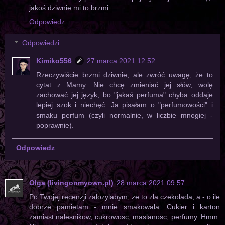
jakoś dziwnie mi to brzmi
Odpowiedz
Odpowiedzi
Kimiko556
27 marca 2021 12:52
Rzeczywiście brzmi dziwnie, ale zwróć uwagę, że to
cytat z Mamy. Nie chcę zmieniać jej słów, wolę
zachować jej język, bo "jakaś perfuma" chyba oddaje
lepiej szok i niechęć. Ja pisałam o "perfumowości" i
smaku perfum (czyli normalnie, w liczbie mnogiej -
poprawnie).
Odpowiedz
Olga (livingonmyown.pl)
28 marca 2021 09:57
Po Twojej recenzji zalozylabym, ze to zla czekolada, a - o ile
dobrze pamietam - mnie smakowala. Cukier i karton
zamiast nalesnikow, cukrowosc, maslanosc, perfumy. Hmm.