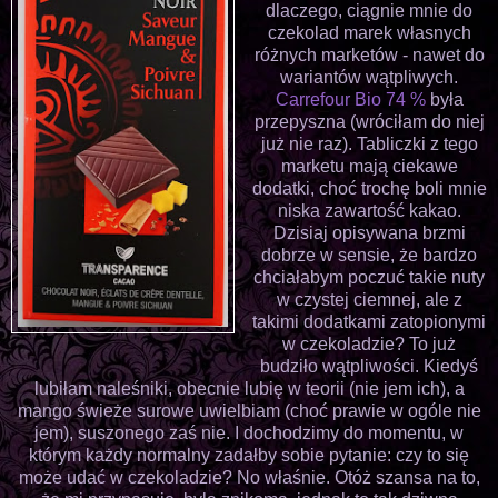
dlaczego, ciągnie mnie do
czekolad marek własnych
różnych marketów - nawet do
wariantów wątpliwych.
Carrefour Bio 74 %
była
przepyszna (wróciłam do niej
już nie raz). Tabliczki z tego
marketu mają ciekawe
dodatki, choć trochę boli mnie
niska zawartość kakao.
Dzisiaj opisywana brzmi
dobrze w sensie, że bardzo
chciałabym poczuć takie nuty
w czystej ciemnej, ale z
takimi dodatkami zatopionymi
w czekoladzie? To już
budziło wątpliwości. Kiedyś
lubiłam naleśniki, obecnie lubię w teorii (nie jem ich), a
mango świeże surowe uwielbiam (choć prawie w ogóle nie
jem), suszonego zaś nie. I dochodzimy do momentu, w
którym każdy normalny zadałby sobie pytanie: czy to się
może udać w czekoladzie? No właśnie. Otóż szansa na to,