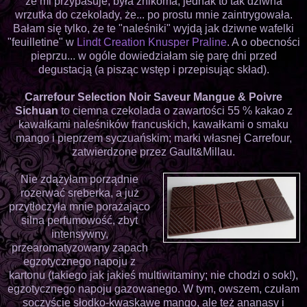
że mi przypasuje, była znikoma, jednak to tak dziwna
wrzutka do czekolady, że... po prostu mnie zaintrygowała.
Bałam się tylko, że te "naleśniki" wyjdą jak dziwne wafelki
"feuilletine" w
Lindt Creation Knusper Praline
. A o obecności
pieprzu... w ogóle dowiedziałam się parę dni przed
degustacją (a pisząc wstęp i przepisując skład).
Carrefour Selection Noir Saveur Mangue & Poivre
Sichuan
to ciemna czekolada o zawartości 55 % kakao z
kawałkami naleśników francuskich, kawałkami o smaku
mango i pieprzem syczuańskim; marki własnej Carrefour,
zatwierdzone przez Gault&Millau.
Nie zdążyłam porządnie
rozerwać sreberka, a już
przytłoczyła mnie porażająco
silna perfumowość, zbyt
intensywny,
przearomatyzowany zapach
egzotycznego napoju z
kartonu (takiego jak jakieś multiwitaminy; nie chodzi o sok!),
egzotycznego napoju gazowanego. W tym, owszem, czułam
soczyście słodko-kwaskawe mango, ale też ananasy i