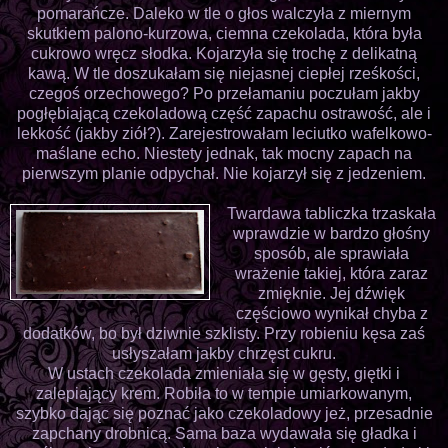
pomarańcze. Daleko w tle o głos walczyła z miernym
skutkiem palono-kurzowa, ciemna czekolada, która była
cukrowo wręcz słodka. Kojarzyła się trochę z delikatną
kawą. W tle doszukałam się niejasnej ciepłej rześkości,
czegoś orzechowego? Po przełamaniu poczułam jakby
pogłębiającą czekoladową część zapachu ostrawość, ale i
lekkość (jakby ziół?). Zarejestrowałam leciutko wafelkowo-
maślane echo. Niestety jednak, tak mocny zapach na
pierwszym planie odpychał. Nie kojarzył się z jedzeniem.
Twardawa tabliczka trzaskała
wprawdzie w bardzo głośny
sposób, ale sprawiała
wrażenie takiej, która zaraz
zmięknie. Jej dźwięk
częściowo wynikał chyba z
dodatków, bo był dziwnie szklisty. Przy robieniu kęsa zaś
usłyszałam jakby chrzęst cukru.
W ustach czekolada zmieniała się w gęsty, giętki i
zalepiający krem. Robiła to w tempie umiarkowanym,
szybko dając się poznać jako czekoladowy jeż, przesadnie
zapchany drobnicą. Sama baza wydawała się gładka i