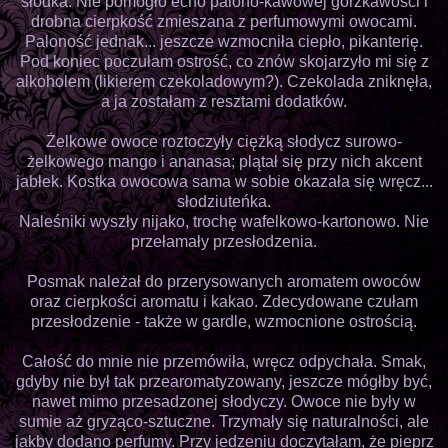
słodka. Nie pomogło echo palono-kawowej gorzkawości i
drobna cierpkość zmieszana z perfumowymi owocami.
Paloność jednak... jeszcze wzmocniła ciepło, pikanterię.
Pod koniec poczułam ostrość, co znów skojarzyło mi się z
alkoholem (likierem czekoladowym?). Czekolada zniknęła,
a ja zostałam z resztami dodatków.
Żelkowe owoce roztoczyły ciężką słodycz surowo-
żelkowego mango i ananasa; plątał się przy nich akcent
jabłek. Kostka owocowa sama w sobie okazała się wręcz...
słodziuteńka.
Naleśniki wyszły nijako, trochę wafelkowo-kartonowo. Nie
przełamały przesłodzenia.
Posmak należał do przerysowanych aromatem owoców
oraz cierpkości aromatu i kakao. Zdecydowane czułam
przesłodzenie - także w gardle, wzmocnione ostrością.
Całość do mnie nie przemówiła, wręcz odpychała. Smak,
gdyby nie był tak przearomatyzowany, jeszcze mógłby być,
nawet mimo przesadzonej słodyczy. Owoce nie były w
sumie aż gryząco-sztuczne. Trzymały się naturalności, ale
jakby dodano perfumy. Przy jedzeniu doczytałam, że pieprz