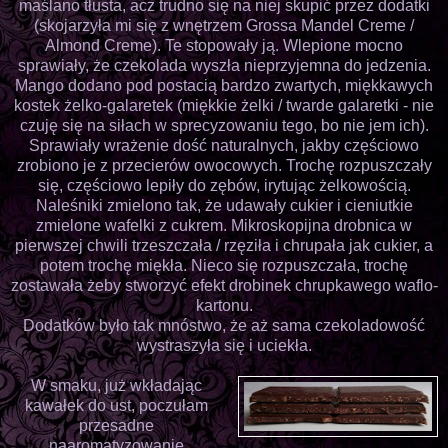
maślano tłusta, acz trudno się na niej skupić przez dodatki
(skojarzyła mi się z wnętrzem Grossa Mandel Creme /
Almond Creme). Te stopowały ją. Wlepione mocno
sprawiały, że czekolada wyszła nieprzyjemna do jedzenia.
Mango dodano pod postacią bardzo zwartych, miękkawych
kostek żelko-galaretek (miękkie żelki / twarde galaretki - nie
czuję się na siłach w sprecyzowaniu tego, bo nie jem ich).
Sprawiały wrażenie dość naturalnych, jakby częściowo
zrobiono je z przecierów owocowych. Trochę rozpuszczały
się, częściowo lepiły do zębów, irytując żelkowością.
Naleśniki zmielono tak, że udawały cukier i cieniutkie
zmielone wafelki z cukrem. Mikroskopijna drobnica w
pierwszej chwili trzeszczała / rzęziła i chrupała jak cukier, a
potem trochę miękła. Nieco się rozpuszczała, trochę
zostawała żeby stworzyć efekt drobinek chrupkawego waflo-
kartonu.
Dodatków było tak mnóstwo, że aż sama czekoladowość
wystraszyła się i uciekła.
W smaku, już wkładając
kawałek do ust, poczułam
przesadne
naaromatyzowanie