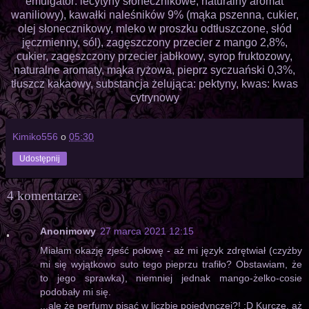
emulgator: lecytyny słonecznikowe, naturalny aromat
waniliowy), kawałki naleśników 9% (mąka pszenna, cukier,
olej słonecznikowy, mleko w proszku odtłuszczone, słód
jęczmienny, sól), zagęszczony przecier z mango 2,8%,
cukier, zagęszczony przecier jabłkowy, syrop fruktozowy,
naturalne aromaty, mąka ryżowa, pieprz syczuański 0,3%,
tłuszcz kakaowy, substancja żelująca: pektyny, kwas: kwas
cytrynowy
Kimiko556
o
05:30
Udostępnij
4 komentarze:
Anonimowy
27 marca 2021 12:15
Miałam okazję zjeść połowę - aż mi język zdrętwiał (czyżby
mi się wyjątkowo suto tego pieprzu trafiło? Obstawiam, że
to jego sprawka), niemniej jednak mango-żelko-cosie
podobały mi się.
...ale że perfumy pisać w liczbie pojedynczej?! :D Kurczę, aż