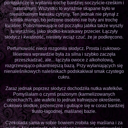
pomarańczę w wydaniu trochę bardziej soczyście-rześkim i
naturalnym. Wszystko to wyraźnie skąpane było w
nienachalnym kwasku cytryny. Ten jednak nie płynął z
kostek mango, bo jedzone osobno nie były ani trochę
kwaśne. Pobrzmiewające od początku jabłka także wyszły
tu wyraźniej, jako słodko-kwaskawy przecier. Łączyły
słodycz i kwaśność, niestety wciąż czuć, że je podkręcono.
Perfumowość nieco rozgoniła słodycz. Prosta i cukrowo-
likierowa wprawdzie była za silna i szybko zaczęła
przeszkadzać, ale... łączyła owoce z alkoholową,
rozgrzewająco-pikantniejszą bazą. Przy wyłaniających się
nienaleśnikowych naleśnikach podskakiwał smak czystego
cukru.
Zaraz jednak poprzez słodycz dochodziła nutka wafelków.
Pomyślałam o czymś prażonym (karmelizowanych
orzechach?), ale wafelki to jednak trafniejsze określenie.
Cukrowo słodkie, pszeniczne i gubiące się w coraz bardziej
tłusto-łagodnej, maślanej bazie.
Czekolada sama w sobie bowiem zrobiła się maślana i za