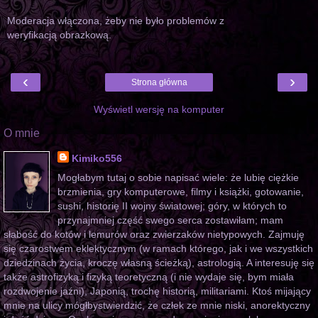
Moderacja włączona, żeby nie było problemów z
weryfikacją obrazkową.
‹
›
Strona główna
Wyświetl wersję na komputer
O mnie
Kimiko556
Mogłabym tutaj o sobie napisać wiele: że lubię ciężkie
brzmienia, gry komputerowe, filmy i książki, gotowanie,
sushi, historię II wojny światowej; góry, w których to
przynajmniej część swego serca zostawiłam; mam
słabość do kotów i lemurów oraz zwierzaków nietypowych. Zajmuję
się czarostwem eklektycznym (w ramach którego, jak i we wszystkich
dziedzinach życia, kroczę własną ścieżką), astrologią. A interesuję się
także astrofizyką i fizyką teoretyczną (i nie wydaje się, bym miała
rozdwojenie jaźni), Japonią, trochę historią, militariami. Ktoś mijający
mnie na ulicy mógłbystwierdzić, że człek ze mnie niski, anorektyczny