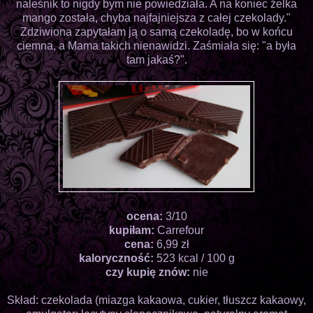
naleśnik to nigdy bym nie powiedziała. A na koniec żelka
mango została, chyba najfajniejsza z całej czekolady."
Zdziwiona zapytałam ją o samą czekoladę, bo w końcu
ciemna, a Mama takich nienawidzi. Zaśmiała się: "a była
tam jakaś?".
ocena:
3/10
kupiłam:
Carrefour
cena:
6,99 zł
kaloryczność:
523 kcal / 100 g
czy kupię znów:
nie
Skład: czekolada (miazga kakaowa, cukier, tłuszcz kakaowy,