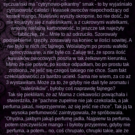
syczuański ma "cytrynowo-pikantny" smak - to by wyjaśniało
cytrusowość całości i kwasek owoców niepochodzący od
kostek mango. Naleśniki wyszły okropnie, bo nie dość, że
nie kojarzyły się z naleśnikami, a z cukrowymi wafelkami,
wnosiły niefajną kartonowość, to jeszcze tak najeżyły
tabliczkę, że... Mnie to aż odrzuciło. Szorowały
podniebienie, rzęziły, zostawały na koniec w ilości sowitej. A
nie było w nich nic fajnego. Wolałabym po prostu wafelki
sprecyzowane, a nie byle co. Żałuję też, że spora ilość
kawałków owocowych poszła w tak żelkowym kierunku.
Mimo że nie potwór, po kostce odpadłam, bo po prostu tak
zrobiona, że jeść się czegoś takiego nie chce. Sam fakt
czekoladowości za bardzo uciekł. Sama nie wiem, za co aż
3 wystawiłam. Może za to, że gdyby nie dali tyle aromatu i
"naleśników", byłoby coś naprawdę fajnego?
Tak się piekliłam, że aż Mama z ciekawości powąchała i
stwierdziła, że "pachnie zupełnie nie jak czekolada, a jak
perfuma jakaś, nieprzyjemnie, aż się jeść nie chce". Tak ją ta
wysoka perfumowość zaintrygowała, że spróbowała.
"Ohydna, jakbym jakąś perfumę jadła. Najpierw ta perfuma,
potem rzeczywiście mango - i byłoby przyjemne, gdyby nie
perfuma, a potem... no, coś chrupało, chrupki takie, ale że