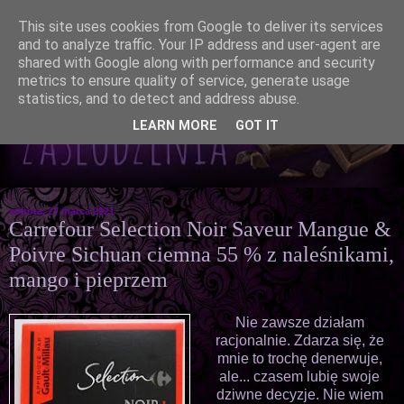
This site uses cookies from Google to deliver its services
and to analyze traffic. Your IP address and user-agent are
shared with Google along with performance and security
metrics to ensure quality of service, generate usage
statistics, and to detect and address abuse.
LEARN MORE
GOT IT
sobota, 27 marca 2021
Carrefour Selection Noir Saveur Mangue &
Poivre Sichuan ciemna 55 % z naleśnikami,
mango i pieprzem
Nie zawsze działam
racjonalnie. Zdarza się, że
mnie to trochę denerwuje,
ale... czasem lubię swoje
dziwne decyzje. Nie wiem