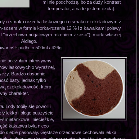
mi nie podchodzą, bo za duży kontrast
temperatur, a na te jestem czuła).
lody o smaku orzecha laskowego i o smaku czekoladowym z
osem w formie korka-rdzenia 12 % i z kawałkami polewy
est "orzechowo-nugatowym rdzeniem z sosu"); marki własnej
Aldiego.
wartość pudła to 500ml / 426g.
nie poczułam intensywny
chów laskowych o wyraźnej,
dyczy. Bardzo dosadnie
ość bazy, jednak tylko
ową czekoladowość, która
awny charakter.
 Lody topiły się powoli i
y lekko i błogo puszyście.
śmietankowe i nieciężkie,
zęść kakaowa była nieco
 do siebie pasowały. Gęstsze orzechowe cechowała lekka
ki rozłożyli po równo, ale przez strukturę i to, że orzechowe