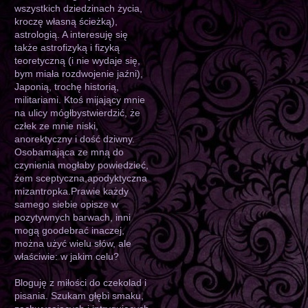
wszystkich dziedzinach życia,
kroczę własną ścieżką),
astrologią. A interesuję się
także astrofizyką i fizyką
teoretyczną (i nie wydaje się,
bym miała rozdwojenie jaźni),
Japonią, trochę historią,
militariami. Ktoś mijający mnie
na ulicy mógłbystwierdzić, że
człek ze mnie niski,
anorektyczny i dość dziwny.
Osobamająca ze mną do
czynienia mogłaby powiedzieć,
żem sceptyczna,apodyktyczna
mizantropka.Prawie każdy
samego siebie opisze w
pozytywnych barwach, inni
mogą goodebrać inaczej,
można użyć wielu słów, ale
właściwie: w jakim celu?
Bloguję z miłości do czekolad i
pisania. Szukam głębi smaku,