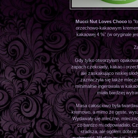
Mucci Nut Loves Choco
to "
orzechowo-kakaowym kremem-s
kakaowej 4 %" (w oryginale j
Za
Gdy tylko otworzyłam opakowa
zapach czekolady, kakao i orze
ale zaskakująco niskiej sło
zaznaczyła się także mleczn
minimalnie ingerowała w kaka
miała bardziej wytr
Masa całościowo była twardawa.
kremowo, a mimo że gęste, wyszł
Wydawały się mleczne, mleczno-
co bardzo mi odpowiadało. C
rzadsza, ale ogółem dobrze
pudrowość. Wydaje mi się, że sma