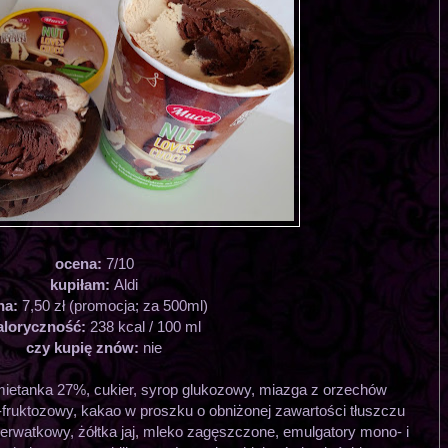
ocena:
7/10
kupiłam:
Aldi
na:
7,50 zł (promocja; za 500ml)
aloryczność:
238 kcal / 100 ml
czy kupię znów:
nie
mietanka 27%, cukier, syrop glukozowy, miazga z orzechów
ruktozowy, kakao w proszku o obniżonej zawartości tłuszczu
erwatkowy, żółtka jaj, mleko zagęszczone, emulgatory mono- i