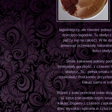
łagodniejszy, ale również jedn
dziecięco łagodnie. Tu słodyc
patrzy się na całość). W tle 
ponieważ przeważały naturalne
ilości słody
Smak kakaowej połowy podbi
Serwowały gorzkość, z czasem t
słodycz. To... pełnia smaku 
czekolady! Pod koniec przychod
kakao samo w sob
Rdzeń z kolei przecinał sobie dr
aż sztucznie-metalicznym smak
kakao. Dopiero z czasem zaskak
dość wysoka i wpisana w sztucz