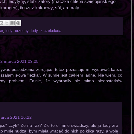
h, lecytyny, stabilizatory (mączka chleba świętojańskiego,
karagen), tłuszcz kakaowy, sól, aromaty
we
,
lody: orzechy
,
lody: z czekoladą
2 marca 2021 09:05
bywać posiedzenia zerujące, toteż pozostaje mi wydawać kabzę
szałam słowa "łezka". W sumie jest całkiem ładne. Nie wiem, co
zny problem. Fajnie, że wybroniły się mimo niedostatków
arca 2021 16:22
ące" czyli? Że na raz? Źle to o mnie świadczy, ale ja lody żrę
zo mnie nudzą, bym miała wracać do nich po kilka razy, a wolę