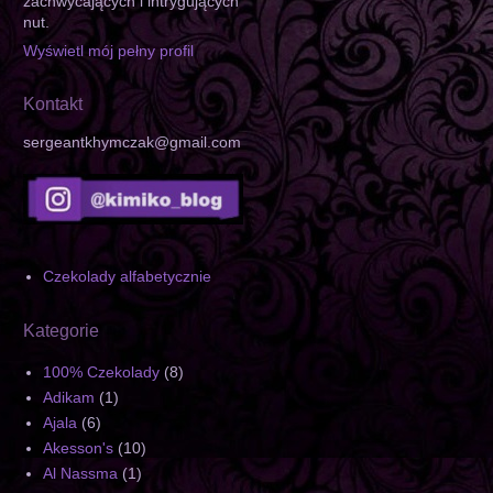
zachwycających i intrygujących
nut.
Wyświetl mój pełny profil
Kontakt
sergeantkhymczak@gmail.com
Czekolady alfabetycznie
Kategorie
100% Czekolady
(8)
Adikam
(1)
Ajala
(6)
Akesson's
(10)
Al Nassma
(1)