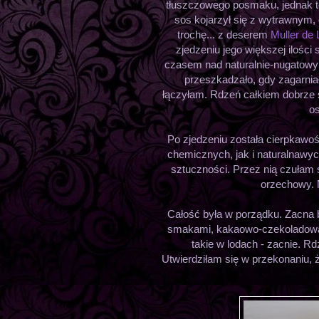
tłuszczowego posmaku, jednak t
sos kojarzył się z wytrawny
trochę... z deserem
Muller de
zjedzeniu jego większej ilośc
czasem nad naturalnie-nugatowy
przeszkadzało, gdy zagarniał
łączyłam. Rdzeń całkiem dobrze s
os
Po zjedzeniu została cierpkawo
chemicznych, jak i naturalnawy
sztuczności. Przez nią czułam 
orzechowy. N
Całość była w porządku. Zacna 
smakami, kakaowo-czekoladowa wł
takie w lodach - zacnie. Rd
Utwierdziłam się w przekonaniu, 