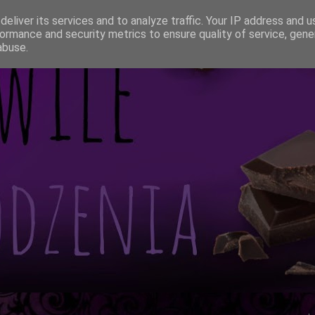
eliver its services and to analyze traffic. Your IP address and 
ormance and security metrics to ensure quality of service, gen
abuse.