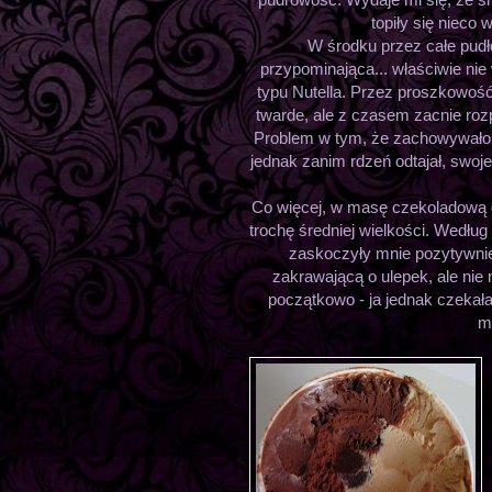
topiły się nieco 
W środku przez całe pudł
przypominająca... właściwie nie
typu Nutella. Przez proszkowość
twarde, ale z czasem zacnie rozp
Problem w tym, że zachowywało ma
jednak zanim rdzeń odtajał, swoje
Co więcej, w masę czekoladową do
trochę średniej wielkości. Wedłu
zaskoczyły mnie pozytywnie
zakrawającą o ulepek, ale nie
początkowo - ja jednak czekała
m