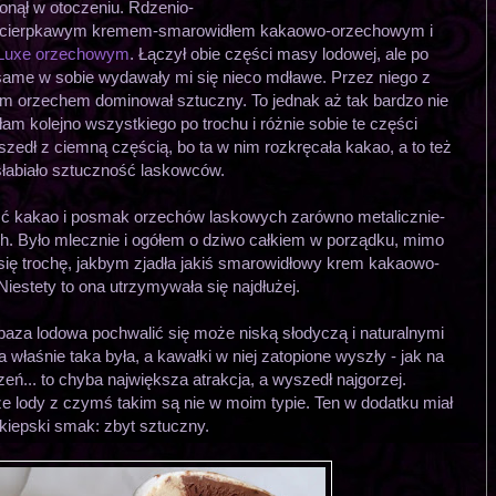
onął w otoczeniu. Rdzenio-
m, cierpkawym kremem-smarowidłem kakaowo-orzechowym i
 Luxe orzechowym
. Łączył obie części masy lodowej, ale po
i same w sobie wydawały mi się nieco mdławe. Przez niego z
m orzechem dominował sztuczny. To jednak aż tak bardzo nie
am kolejno wszystkiego po trochu i różnie sobie te części
zedł z ciemną częścią, bo ta w nim rozkręcała kakao, a to też
łabiało sztuczność laskowców.
ść kakao i posmak orzechów laskowych zarówno metalicznie-
ch. Było mlecznie i ogółem o dziwo całkiem w porządku, mimo
się trochę, jakbym zjadła jakiś smarowidłowy krem kakaowo-
iestety to ona utrzymywała się najdłużej.
baza lodowa pochwalić się może niską słodyczą i naturalnymi
aśnie taka była, a kawałki w niej zatopione wyszły - jak na
zeń... to chyba największa atrakcja, a wyszedł najgorzej.
że lody z czymś takim są nie w moim typie. Ten w dodatku miał
kiepski smak: zbyt sztuczny.