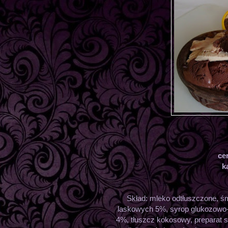
ce
k
Skład: mleko odtłuszczone, ś
laskowych 5%, syrop glukozowo-f
4%, tłuszcz kokosowy, preparat s