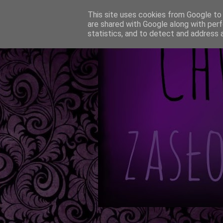
This site uses cookies from Google to d
are shared with Google along with perf
statistics, and to detect and address 