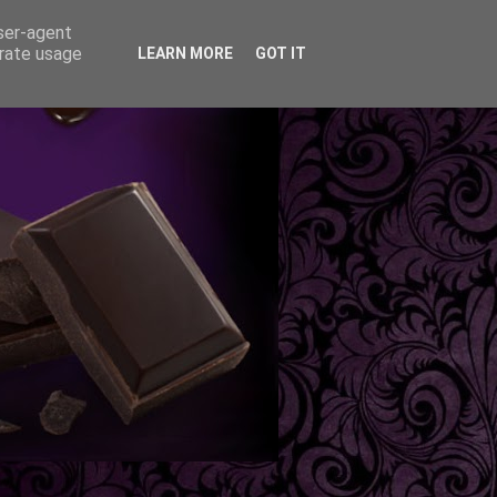
user-agent
erate usage
LEARN MORE
GOT IT