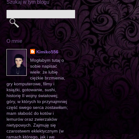
Szukaj w tym blogu
O mnie
Kimiko556
Mogłabym tutaj o
sobie napisać
wiele: że lubię
ciężkie brzmienia,
gry komputerowe, filmy i
książki, gotowanie, sushi,
historię II wojny światowej;
góry, w których to przynajmniej
część swego serca zostawiłam;
mam słabość do kotów i
lemurów oraz zwierzaków
nietypowych. Zajmuję się
czarostwem eklektycznym (w
ramach którego, jak i we