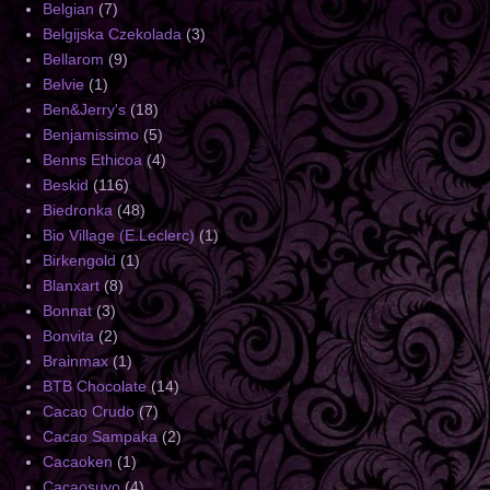
Belgian
(7)
Belgijska Czekolada
(3)
Bellarom
(9)
Belvie
(1)
Ben&Jerry's
(18)
Benjamissimo
(5)
Benns Ethicoa
(4)
Beskid
(116)
Biedronka
(48)
Bio Village (E.Leclerc)
(1)
Birkengold
(1)
Blanxart
(8)
Bonnat
(3)
Bonvita
(2)
Brainmax
(1)
BTB Chocolate
(14)
Cacao Crudo
(7)
Cacao Sampaka
(2)
Cacaoken
(1)
Cacaosuyo
(4)