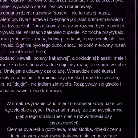
wolniej, wydawało się że ilościowo dominowały.
o dodano rdzeń, nazwany "sosem", ale to raczej masa,
 wiem co. Była tłustawa i mięknąca jak jakiś krem-smarowidło
 aż trzeszczał. Początkowo z racji zamrożenia było to bardzo
ływało się. W ustach zalepiało zupełnie. Aż trochę przytykało.
łą spójność z masą lodową. Lody się topiły powoli, ale i tak
 trwało. Ogólnie było tego dużo, choć... to dość nierówny rdzeń
(miał kształt łezki).
dano "kawałki polewy kakaowej", a dokładniej blaszki: małe i
g mnie za dużo, bo przesadnie najeżyły masę, ale same w sobie
. Umiejętnie udawały czekoladę. Wprawdzie dość tłustą i
 miały w sobie nic z kamienia czy plastiku (może troszeczkę
m, aż "dojdą" - nie jadłam zimnych). Rozpływały się gładko i
aziście, nawet nieco kremowo.
W smaku wyraźnie czuć mleczno-śmietankową bazę, co
łączyło obie części. Przyznać muszę, że zachwyciła mnie
głębia tego smaku (bez cienia rozwodnienia czy
tłuszczowości).
Ciemna była lekko gorzkawa, mało słodka, dzięki czemu
leciutko wręcz wytrawnie kakaowa, ale jednocześnie