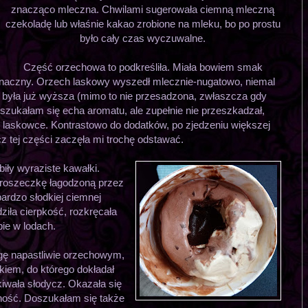
znacząco mleczna. Chwilami sugerowała ciemną mleczną
czekoladę lub właśnie kakao zrobione na mleku, bo po prostu
było cały czas wyczuwalne.
Część orzechowa to podkreśliła. Miała bowiem smak
oznaczny. Orzech laskowy wyszedł mlecznie-nugatowo, niemal
z była już wyższa (mimo to nie przesadzona, zwłaszcza gdy
doszukałam się echa aromatu, ale zupełnie nie przeszkadzał,
 laskowce. Kontrastowo do dodatków, po zjedzeniu większej
cz tej części zaczęła mi trochę odstawać.
ły wyraziste kawałki.
roszeczkę łagodzoną przez
bardzo słodkiej ciemnej
ziła cierpkość, rozkręcała
ie w lodach.
ogę napastliwie orzechowym,
iem, do którego dokładał
iwała słodycz. Okazała się
ność. Doszukałam się także