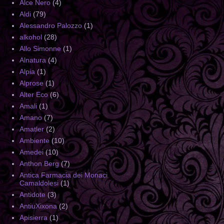
Alce Nero
(4)
Aldi
(79)
Alessandro Palozzo
(1)
alkohol
(28)
Allo Simonne
(1)
Alnatura
(4)
Alpia
(1)
Alprose
(1)
Alter Eco
(6)
Amali
(1)
Amano
(7)
Amatler
(2)
Ambiente
(10)
Amedei
(10)
Anthon Berg
(7)
Antica Farmacia dei Monaci
Camaldolesi
(1)
Antidote
(3)
AntiuXixona
(2)
Apisierra
(1)