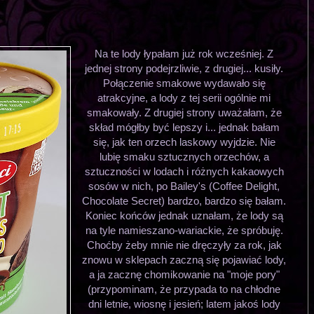
Na te lody łypałam już rok wcześniej. Z
jednej strony podejrzliwie, z drugiej... kusiły.
Połączenie smakowe wydawało się
atrakcyjne, a lody z tej serii ogólnie mi
smakowały. Z drugiej strony uważałam, że
skład mógłby być lepszy i... jednak bałam
się, jak ten orzech laskowy wyjdzie. Nie
lubię smaku sztucznych orzechów, a
sztuczności w lodach i różnych kakaowych
sosów w nich, po Bailey's (Coffee Delight,
Chocolate Secret) bardzo, bardzo się bałam.
Koniec końców jednak uznałam, że lody są
na tyle namieszano-wariackie, że spróbuję.
Choćby żeby mnie nie dręczyły za rok, jak
znowu w sklepach zaczną się pojawiać lody,
a ja zacznę chomikowanie na "moje pory"
(przypominam, że przypada to na chłodne
dni letnie, wiosnę i jesień; latem jakoś lody