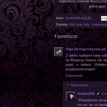
diglicerydy kwasów tłuszczowyc
guma guar, 
Autor:
Kimiko556
o
05:00
Etykiety:
Aldi
,
lody
,
lody: czekolado
4 komentarze:
Olga (livingonmyown.pl)
Z takimi kubkami lubię od
na Breyersy. Dawno nie sły
pisać o lodach. Odwiec
przyjemnościowych.
Odpowiedz
Odpowiedzi
Kimiko556
2 m
"Posiedzenia zeruj
na raz, bo za bard