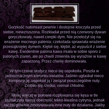
Gorzkość natomiast pewnie i dostojnie kroczyła przed
siebie, niewzruszona. Rozkładał przed nią czerwony dywan
goryczkowaty, nawet cierpki dym. Nie przełożył się na
wrażenie mocnego palenia; czekolada sprawiała wrażenie
przesiąkniętej dymem. Kłębił się, kłębił, aż wypuścił z siebie
kawę. Ewidentnie palona kawa miała w sobie sporo z
palonych ziaren, ale po chwili zmieniła się wyraźnie w kawę
zaparzoną. Przez chwilę dominowała.
W tym czasie słodycz nieco się uspokoiła. Poszła w
jednoznacznym kierunku kwiatów. Jaśmin ugłaskał nieco
kompozycję, uspokoił ją i związał poszczególne nuty.
Zrobiło się rześko, niemal chłodno.
Mniej więcej w połowie rozpływania się kęsa w tle
zaznaczyła swoją obecność lekko kwaśna cytryna, jednak
raczej głównie zmotywowała inne nuty do działania. Jakby