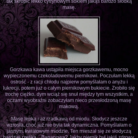
tak skropić lekko cytrynowym sokiem jakąś bardzo słodką
masę.
Gorzkawa kawa ustąpiła miejsca gorzkawemu, mocno
wypieczonemu czekoladowemu piernikowi. Poczułam lekką
ostrość - z racji chłodu najpierw pomyślałam o anyżu i
lukrecji, potem już o całym piernikowym bukiecie. Zrobiło się
trochę ciężko, dym wciąż się snuł między tym wszystkim, a
oczami wyobraźni zobaczyłam nieco przesłodzoną masę
makową.
Masę lepką i aż rzadkawą od miodu. Słodycz jeszcze
wzrosła, choć już nie była tak dynamiczna. Pomyślałam o
jasnym, kwiatowym miodzie. Ten mieszał się ze słodyczą
bardziej rześką... Bananową? Jakby piernik był jakiś zdrowy,