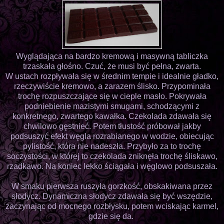
Wyglądająca na bardzo kremową i masywną tabliczka
trzaskała głośno. Czuć, że musi być pełna, zwarta.
W ustach rozpływała się w średnim tempie i idealnie gładko,
rzeczywiście kremowo, a zarazem ślisko. Przypominała
trochę rozpuszczające się w cieple masło. Pokrywała
podniebienie mazistymi smugami, schodzącymi z
konkretnego, zwartego kawałka. Czekolada zdawała się
chwilowo gęstnieć. Potem tłustość próbował jakby
podsuszyć efekt węgla rozrabianego w wodzie, obiecując
pylistość, która nie nadeszła. Przybyło za to trochę
soczystości, w której to czekolada zniknęła trochę śliskawo,
rzadkawo. Na koniec lekko ściągała i węglowo podsuszała.
W smaku pierwsza ruszyła gorzkość, obskakiwana przez
słodycz. Dynamiczna słodycz zdawała się być wszędzie,
zaczynając od mocnego rozbłysku, potem wciskając karmel,
gdzie się da.