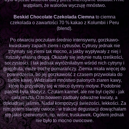
wątpiłam, że walorów wyczuję mnóstwo.
Beskid Chocolate Czekolada Ciemna
to ciemna
czekolada o zawartości 70 % kakao z Kolumbii i Peru
(blend).
Po otwarciu poczułam średnio intensywny, gorzkawo-
kwaskawy zapach ziemi i cytrusów. Cytrusy jednak nie
trzymały się ziemi tak mocno, a jakby wypływały z niej i
ruszały własną drogą. Okazały się jedynie nutą rześkości,
soczystości. I tak jednak wyróżniłabym wśród nich cytryny i
grejpfruta, może trochę pomarańczy. Ziemia miała więcej do
powiedzenia, bo jej gorzkawość z czasem przywołała do
siebie kawę. Widziałam mnóstwo palonych ziaren kawy,
które to przystroiły się w nieco dymny motyw. Podobnie
palona była słodycz. Czułam karmel, ale nie był ciężki - jak
cała reszta. O to bowiem zadbały odważne kwiaty, a
dokładniej jaśmin. Nadał kompozycji świeżości, lekkości. Za
nim potem stanęły owoce - w trakcie degustacji dowąchałam
się jakiś czerwonych, np. wiśni, truskawek. Ogółem jednak
nie było to mocno owocowe.