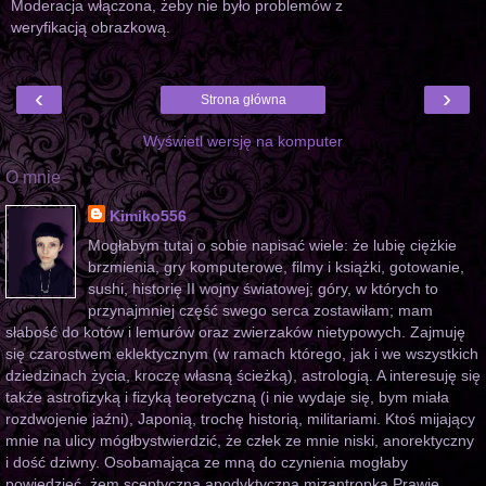
Moderacja włączona, żeby nie było problemów z
weryfikacją obrazkową.
‹
›
Strona główna
Wyświetl wersję na komputer
O mnie
Kimiko556
Mogłabym tutaj o sobie napisać wiele: że lubię ciężkie
brzmienia, gry komputerowe, filmy i książki, gotowanie,
sushi, historię II wojny światowej; góry, w których to
przynajmniej część swego serca zostawiłam; mam
słabość do kotów i lemurów oraz zwierzaków nietypowych. Zajmuję
się czarostwem eklektycznym (w ramach którego, jak i we wszystkich
dziedzinach życia, kroczę własną ścieżką), astrologią. A interesuję się
także astrofizyką i fizyką teoretyczną (i nie wydaje się, bym miała
rozdwojenie jaźni), Japonią, trochę historią, militariami. Ktoś mijający
mnie na ulicy mógłbystwierdzić, że człek ze mnie niski, anorektyczny
i dość dziwny. Osobamająca ze mną do czynienia mogłaby
powiedzieć, żem sceptyczna,apodyktyczna mizantropka.Prawie