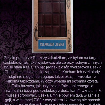
Przy Imperatorze Puszczy zdradziłam, że byłam na targach
czekolady. Tak, jako wystawca, ale że przy jednym z innych
stoisk stała Kasia, a więc jednak z osób tworzących Beskid
Chocolate, poszłam się zapoznać. Kocham ich czekolady,
stąd nie mogłam przegapić takiej okazji. I wróciłam z
kilkoma tabliczkami. W oczy wpadła mi skromna czysta.
Taka bazowa, jak usłyszałam "nic konkretnego, a
uniwersalna baza pod czekolady z dodatkami". Uznałam, że
muszę spróbować. Czekała mnie bowiem taka właśnie z
goji, a w ciemnej 70% z oscypkiem i żurawiną nie sposób
było wyczuć walorów bazy przez intensywne dodatki. A nie