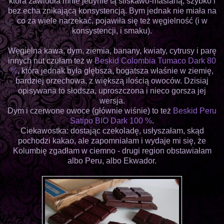
która zawiodła mnie jedynie tą śliskawo-maślaną, szybko i
bez echa znikającą konsystencją. Bym jednak nie miała na
co za wiele narzekać, pojawiła się też węgielność (i w
konsystencji, i smaku).
Węgielna kawa, dym, ziemia, banany, kwiaty, cytrusy i parę
innych nut czułam też w
Beskid Colombia Tumaco Dark 80
%
, która jednak była głębsza, bogatsza właśnie w ziemię,
bardziej orzechowa, z większą ilością owoców. Dzisiaj
opisywana to słodsza, uproszczona i nieco gorsza jej
wersja.
Dym i czerwone owoce (głównie wiśnie) to też
Beskid Peru
Satipo BIO Dark 100 %
.
Ciekawostka: dostając czekoladę, usłyszałam, skąd
pochodzi kakao, ale zapomniałam i wydaje mi się, że
Kolumbię zgadłam w ciemno - drugi region obstawiałam
albo Peru, albo Ekwador.