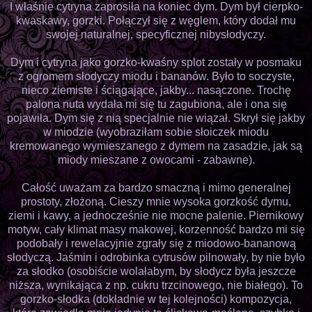
I właśnie cytryna zaprosiła na koniec dym. Dym był cierpko-
kwaskawy, gorzki. Połączył się z węglem, który dodał mu
swojej naturalnej, specyficznej nibysłodyczy.
Dym i cytryna jako gorzko-kwaśny splot zostały w posmaku
z ogromem słodyczy miodu i bananów. Było to soczyste,
nieco ziemiste i ściągające, jakby... nasączone. Trochę
palona nuta wydała mi się tu zagubiona, ale i ona się
pojawiła. Dym się z nią specjalnie nie wiązał. Skrył się jakby
w miodzie (wyobraziłam sobie słoiczek miodu
kremowanego wymieszanego z dymem na zasadzie, jak są
miody mieszane z owocami - zabawne).
Całość uważam za bardzo smaczną i mimo generalnej
prostoty, złożoną. Cieszy mnie wysoka gorzkość dymu,
ziemi i kawy, a jednocześnie nie mocne palenie. Piernikowy
motyw, cały klimat masy makowej, korzenność bardzo mi się
podobały i rewelacyjnie zgrały się z miodowo-bananową
słodyczą. Jaśmin i odrobinka cytrusów pilnowały, by nie było
za słodko (osobiście wolałabym, by słodycz była jeszcze
niższa, wynikająca z np. cukru trzcinowego, nie białego). To
gorzko-słodka (dokładnie w tej kolejności) kompozycja,