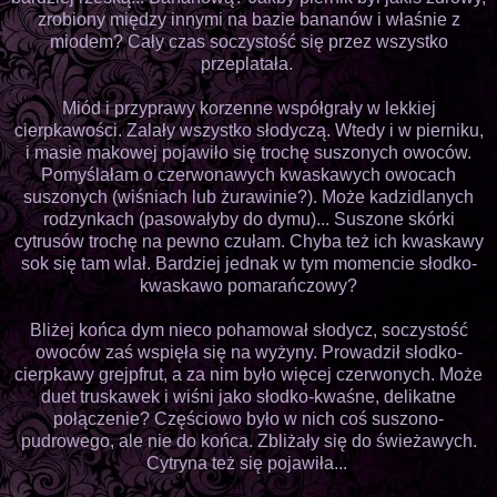
zrobiony między innymi na bazie bananów i właśnie z
miodem? Cały czas soczystość się przez wszystko
przeplatała.
Miód i przyprawy korzenne współgrały w lekkiej
cierpkawości. Zalały wszystko słodyczą. Wtedy i w pierniku,
i masie makowej pojawiło się trochę suszonych owoców.
Pomyślałam o czerwonawych kwaskawych owocach
suszonych (wiśniach lub żurawinie?). Może kadzidlanych
rodzynkach (pasowałyby do dymu)... Suszone skórki
cytrusów trochę na pewno czułam. Chyba też ich kwaskawy
sok się tam wlał. Bardziej jednak w tym momencie słodko-
kwaskawo pomarańczowy?
Bliżej końca dym nieco pohamował słodycz, soczystość
owoców zaś wspięła się na wyżyny. Prowadził słodko-
cierpkawy grejpfrut, a za nim było więcej czerwonych. Może
duet truskawek i wiśni jako słodko-kwaśne, delikatne
połączenie? Częściowo było w nich coś suszono-
pudrowego, ale nie do końca. Zbliżały się do świeżawych.
Cytryna też się pojawiła...