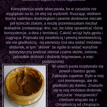
Konsystencja wiele obiecywała, bo w zasadzie nie
wyglądało na to, że olej się wydzielił. Ruszając słoikiem
trochę nadmiaru dostrzegłam i pewnie dosłownie niecałe
pół łyżeczki zlałam, a resztę przemieszałam niezbyt
dokładnie (zostawiając dno, raz, bo lubię sprawdzać różne
konsystencje, a dwa z lenistwa). Całość wciąż była gęsta i
ciągnąca. Popisała się zwartością i pewną kremowością,
ale nie gładkością - na pierwszy rzut oka widać mnóstwo
drobinek, w tym "skórek" (w ogóle to widać wyraźnie
kolorystyczny podział: niemal czarne skórki, zielone,
jaśniutkie drobinki i drobinki brązowawe, a więc
podprażone).
W ustach pasta rozpływała się
powoli i bardzo gęsto.
Zaklejała zupełnie. Było w niej
coś kremowego, ale do
gładkości jej daleko. Znalazło
się w niej mnóstwo drobinek,
poczucie "miazgowości"
chwilami wiązało się z
chrupkością od chrupiąco-