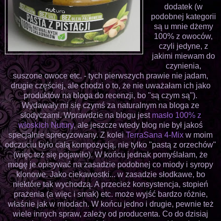
dodatek (w
podobnej kategorii
są u mnie dżemy
100% z owoców,
czyli jedyne, z
jakimi miewam do
czynienia,
suszone owoce etc. - tych pierwszych prawie nie jadam,
drugie częściej, ale chodzi o to, że nie uważałam ich jako
produktów na bloga do recenzji, bo "są czym są").
Wydawały mi się czymś za naturalnym na bloga ze
słodyczami. Wprawdzie na blogu jest
masło 100% z
włoskich Nutury
, ale jeszcze wtedy blog nie był jakoś
specjalnie sprecyzowany. Z kolei
TerraSana 4-Mix
w moim
odczuciu było całą kompozycją, nie tylko "pastą z orzechów"
(więc też się pojawiło). W końcu jednak pomyślałam, że
mogę je opisywać na zasadzie podobnej co miody i syropy
klonowe. Jako ciekawostki... w zasadzie słodkawe, bo
niektóre tak wychodzą. A przecież konsystencja, stopień
prażenia (a więc i smak) etc. może wyjść bardzo różnie,
właśnie jak w miodach. W końcu jedno i drugie, pewnie też
wiele innych spraw, zależy od producenta. Co do dzisiaj