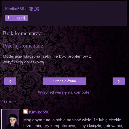
Kimiko556
o
05:00
Udostępnij
Brak komentarzy:
Prześlij komentarz
Moderacja włączona, żeby nie było problemów z
weryfikacją obrazkową.
‹
›
Strona główna
Wyświetl wersję na komputer
O mnie
Kimiko556
Mogłabym tutaj o sobie napisać wiele: że lubię ciężkie
brzmienia, gry komputerowe, filmy i książki, gotowanie,