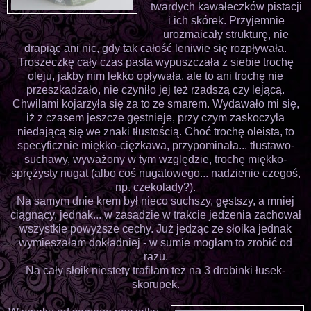
twardych kawałeczków pistacji
i ich skórek. Przyjemnie
urozmaicały strukturę, nie
drapiąc ani nic, gdy tak całość leniwie się rozpływała.
Troszeczkę cały czas pasta wypuszczała z siebie trochę
oleju, jakby nim lekko opływała, ale to ani trochę nie
przeszkadzało, nie czyniło jej też rzadszą czy lejącą.
Chwilami kojarzyła się za to ze smarem. Wydawało mi się,
iż z czasem jeszcze gęstnieje, przy czym zaskoczyła
niedającą się we znaki tłustością. Choć trochę oleista, to
specyficznie miękko-ciężkawa, przypominała... tłustawo-
suchawy, wyważony w tym względzie, trochę miękko-
sprężysty nugat (albo coś nugatowego... nadzienie czegoś,
np. czekolady?).
Na samym dnie krem był nieco suchszy, gęstszy, a mniej
ciągnący, jednak... w zasadzie w trakcie jedzenia zachował
wszystkie powyższe cechy. Już jedząc ze słoika jednak
wymieszałam dokładniej - w sumie mogłam to zrobić od
razu.
Na cały słoik niestety trafiłam też na 3 drobinki łusek-
skorupek.