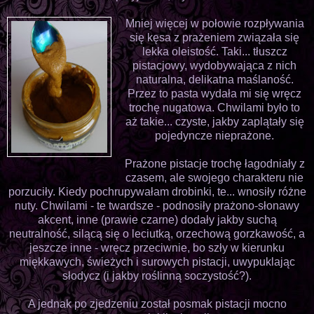
Mniej więcej w połowie rozpływania
się kęsa z prażeniem związała się
lekka oleistość. Taki... tłuszcz
pistacjowy, wydobywająca z nich
naturalna, delikatna maślaność.
Przez to pasta wydała mi się wręcz
trochę nugatowa. Chwilami było to
aż takie... czyste, jakby zaplątały się
pojedyncze nieprażone.
Prażone pistacje trochę łagodniały z
czasem, ale swojego charakteru nie
porzuciły. Kiedy pochrupywałam drobinki, te... wnosiły różne
nuty. Chwilami - te twardsze - podnosiły prażono-słonawy
akcent, inne (prawie czarne) dodały jakby suchą
neutralność, silącą się o leciutką, orzechową gorzkawość, a
jeszcze inne - wręcz przeciwnie, bo szły w kierunku
miękkawych, świeżych i surowych pistacji, uwypuklając
słodycz (i jakby roślinną soczystość?).
A jednak po zjedzeniu został posmak pistacji mocno