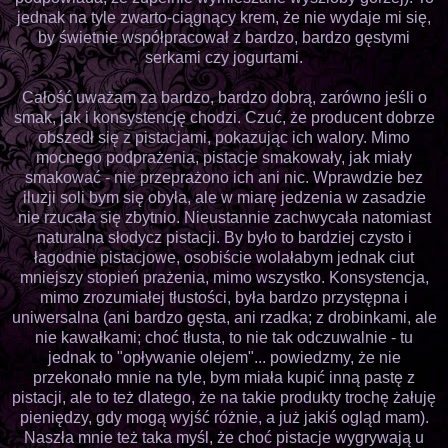
jednak na tyle zwarto-ciągnący krem, że nie wydaje mi się,
by świetnie współpracował z bardzo, bardzo gęstymi
serkami czy jogurtami.
Całość uważam za bardzo, bardzo dobrą, zarówno jeśli o
smak, jak i konsystencję chodzi. Czuć, że producent dobrze
obszedł się z pistacjami, pokazując ich walory. Mimo
mocnego podprażenia, pistacje smakowały, jak miały
smakować - nie przeprażono ich ani nic. Wprawdzie bez
iluzji soli bym się obyła, ale w miarę jedzenia w zasadzie
nie rzucała się zbytnio. Nieustannie zachwycała natomiast
naturalna słodycz pistacji. By było to bardziej czysto i
łagodnie pistacjowe, osobiście wolałabym jednak ciut
mniejszy stopień prażenia, mimo wszystko. Konsystencja,
mimo zrozumiałej tłustości, była bardzo przystępna i
uniwersalna (ani bardzo gęsta, ani rzadka; z drobinkami, ale
nie kawałkami; choć tłusta, to nie tak odczuwalnie - tu
jednak to "opływanie olejem"... powiedzmy, że nie
przekonało mnie na tyle, bym miała kupić inną pastę z
pistacji, ale to też dlatego, że na takie produkty trochę żałuję
pieniędzy, gdy mogą wyjść różnie, a już jakiś ogląd mam).
Naszła mnie też taka myśl, że choć pistacje wygrywają u