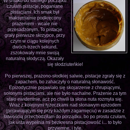
W smaku od samego początku
czułam pistacje, poganiane
pistacjami. Ich smak był
maksymalnie podkręcony
prażeniem - wcale nie
przesadzonym. To pistacje
grały pierwsze skrzypce, przy
czym w ciągu kolejnych
dwóch-trzech sekund,
zszokowały mnie swoją
naturalną słodyczą. Okazały
się słodziuteńkie!
Po pierwszej, prażono-słodkiej salwie, pistacje zgrały się z
zapachem, bo zahaczyły o naturalną słonawość.
Epizodycznie pojawiało się skojarzenie z chrupiącymi,
solonymi pistacjami, ale nie było nachalne. Prażenie za tym
stało ewidentnie, acz po chwili ta słona nuta rozmyła się.
Wraz z kolejnymi łyżeczkami nad słonawym epizodem
(pojawiającym się przy każdym zagarnięciu) w zasadzie z
łatwością przechodziłam do porządku, bo po prostu czułam,
jak usta wypełnia mi bezkresna pistacjowość i... to było
przyjemne, i tyle.