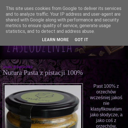
This site uses cookies from Google to deliver its services
and to analyze traffic. Your IP address and user-agent are
shared with Google along with performance and security
metrics to ensure quality of service, generate usage
statistics, and to detect and address abuse.
LEARN MORE
GOT IT
środa, 20 lipca 2022
Nutura Pasta z pistacji 100%
Past 100% z
orzechów
wcześniej jakoś
nie
klasyfikowałam
jako słodycze, a
jako coś z
orzechów,