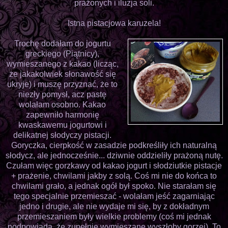
prażonych i iluzja soli.
Istna pistacjowa karuzela!
Trochę dodałam do jogurtu
greckiego (Piątnicy),
wymieszanego z kakao (licząc,
że jakakolwiek słonawość się
ukryje) i muszę przyznać, że to
niezły pomysł, acz pastę
wolałam osobno. Kakao
zapewniło harmonię
kwaskawemu jogurtowi i
delikatnej słodyczy pistacji.
Goryczka, cierpkość w zasadzie podkreśliły ich naturalną
słodycz, ale jednocześnie... dziwnie oddzieliły prażoną nutę.
Czułam więc gorzkawy od kakao jogurt i słodziutkie pistacje
+ prażenie, chwilami jakby z solą. Coś mi nie do końca to
chwilami grało, a jednak ogół był spoko. Nie starałam się
tego specjalnie przemieszać - wolałam jeść zagarniając
jedno i drugie, ale nie wydaje mi się, by z dokładnym
przemieszaniem były wielkie problemy (coś mi jednak
podpowiada, że zupełnie wymieszane wyszłoby gorzej). To