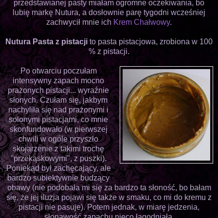
przedstawianej pasty miałam ogromne oczekiwania, bo
lubię markę Nutura, a dosłownie parę tygodni wcześniej
zachwycił mnie ich
Krem Chałwowy
.
Nutura Pasta z pistacji
to pasta pistacjowa, zrobiona w 100
% z pistacji.
Po otwarciu poczułam
intensywny zapach mocno
prażonych pistacji... wyraźnie
słonych. Czułam się, jakbym
nachyliła się nad prażonymi i
solonymi pistacjami, co mnie
skonfundowało (w pierwszej
chwili w ogóle przyszło
skojarzenie z takimi trochę
"przekąskowymi", z puszki).
Poniekąd był zachęcający, ale
bardzo subiektywnie budzący
obawy (nie podobała mi się za bardzo ta słoność, bo bałam
się, że jej iluzja pojawi się także w smaku, co mi do kremu z
pistacji nie pasuje). Potem jednak, w miarę jedzenia,
słonawość zapachu nieco łagodniała.