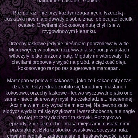
naturalnie maślane i słodkie.
Raz po raz - nie przy każdym zagarnięciu łyżeczką -
truskawki nieśmiało dawały o sobie znać, obiecując leciutki
kwasek. Chwilami z kokosową nutą chylił się w
rzygowinowym kierunku.
Orzechy laskowe jedynie nieśmiało pobrzmiewały w tle.
Mniej więcej w połowie rozpływania się porcji w ustach
wtłoczyły lekko prażoną nutę. Migdały im wtórowały. Te
chwilami próbowały wyjść na przód, a ciężkość oleju
kokosowego raz po raz sugerowała marcepan.
Marcepan w polewie kakaowej, jako że i kakao cały czas
działało. Gdy jednak zrobiło się łagodniej, maślano i
kokosowo, orzechy laskowe - ledwo wyczuwalne jako one
same - nieco skierowały myśli ku czekoladzie... nieciemnej.
Acz nie wiem, czy wyraźnie mlecznej. Na pewno za to
słodycz wydała mi się ryzykowna i wszechobecna, ale nagle
do niej zaczęły docierać truskawki. Początkowo
epizodycznie jako echo - masa miejscami musiała nimi
przesiąknąć. Była to słodko-kwaskawa, soczysta nuta,
chwilami jednak... zatracała się jej truskawkowość, a ona