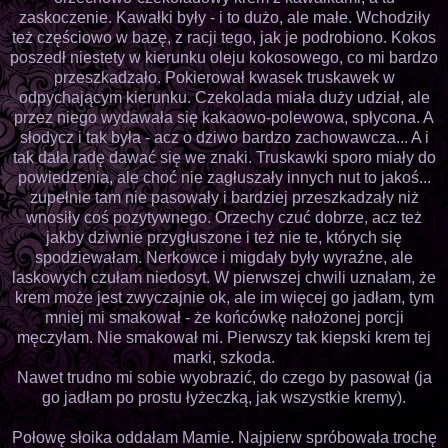
zaskoczenie. Kawałki były - i to dużo, ale małe. Wchodziły
też częściowo w bazę, z racji tego, jak je podrobiono. Kokos
poszedł niestety w kierunku oleju kokosowego, co mi bardzo
przeszkadzało. Pokierował kwasek truskawek w
odpychającym kierunku. Czekolada miała duży udział, ale
przez niego wydawała się kakaowo-polewowa, spłycona. A
słodycz i tak była - acz o dziwo bardzo zachowawcza... A i
tak dała radę dawać się we znaki. Truskawki sporo miały do
powiedzenia, ale choć nie zagłuszały innych nut to jakoś...
zupełnie tam nie pasowały i bardziej przeszkadzały niż
wnosiły coś pozytywnego. Orzechy czuć dobrze, acz też
jakby dziwnie przygłuszone i też nie te, których się
spodziewałam. Nerkowce i migdały były wyraźne, ale
laskowych czułam niedosyt. W pierwszej chwili uznałam, że
krem może jest zwyczajnie ok, ale im więcej go jadłam, tym
mniej mi smakował - że końcówkę nałożonej porcji
męczyłam. Nie smakował mi. Pierwszy tak kiepski krem tej
marki, szkoda.
Nawet trudno mi sobie wyobrazić, do czego by pasował (ja
go jadłam po prostu łyżeczką, jak wszystkie kremy).
Połowę słoika oddałam Mamie. Najpierw spróbowała trochę