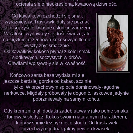
ocierała się o nieokreśloną, kwasową dziwność.
Od kawałków rozchodził się smak
wyraźniejszy. Truskawki dały się poznać
jako soczyście kwaśne i słodkie zarazem.
W całości wydawały się dość świeże, ale
na ciężkim, orzechowo-kokosowym tle nie
wyszły zbyt smacznie.
Od kawałków kokosa płynął z kolei smak
słodkawych, soczystych wiórków.
Chwilami wpisywały się w kwaśność.
Końcowo sama baza wydała mi się
jeszcze bardziej gorzka od kakao, acz nie
tylko. W orzechowym splocie dominowały łagodne
nerkowce. Migdały próbowały je dogonić, laskowce jedynie
pobrzmiewały na samym końcu.
Gdy krem zniknął, dodatki zadebiutowały jako pełne smaku.
Tonowały słodycz. Kokos swoim naturalnym charakterem,
który w sumie też był nieco słodki. Od truskawek
przechwycił jednak jakby pewien kwasek.