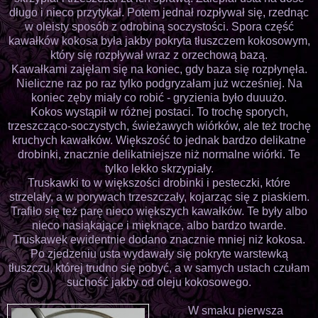
długo i nieco przytykał. Potem jednał rozpływał się, rzednąc
w oleisty sposób z odrobiną soczystości. Spora część
kawałków kokosa była jakby pokryta tłuszczem kokosowym,
który się rozpływał wraz z orzechową bazą.
Kawałkami zajęłam się na koniec, gdy baza się rozpłynęła.
Nieliczne raz po raz tylko podgryzałam już wcześniej. Na
koniec zęby miały co robić - gryzienia było duuużo.
Kokos wystąpił w różnej postaci. To trochę sporych,
trzeszcząco-soczystych, świeżawych wiórków, ale też trochę
kruchych kawałków. Większość to jednak bardzo delikatne
drobinki, znacznie delikatniejsze niż normalne wiórki. Te
tylko lekko skrzypiały.
Truskawki to w większości drobinki i pesteczki, które
strzelały, a w porywach trzeszczały, kojarząc się z piaskiem.
Trafiło się też parę nieco większych kawałków. Te były albo
nieco nasiąkające i mięknące, albo bardzo twarde.
Truskawek ewidentnie dodano znacznie mniej niż kokosa.
Po zjedzeniu usta wydawały się pokryte warstewką
tłuszczu, której trudno się pobyć, a w samych ustach czułam
suchość jakby od oleju kokosowego.
W smaku pierwsza