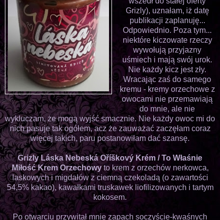
wszedł do stałej oferty
Grizly), uznałam, iż datę
publikacji zaplanuję...
Odpowiednio. Poza tym...
niektóre kiczowate rzeczy
wywołują przyjazny
uśmiech i mają swój urok.
Nie każdy kicz jest zły.
Wracając zaś do samego
kremu - kremy orzechowe z
owocami nie przemawiają
do mnie, ale nie
wykluczam, że mogą wyjść smacznie. Nie każdy owoc mi do
nich pasuje tak ogółem, acz że zauważać zaczęłam coraz
więcej takich, paru postanowiłam dać szansę.
Grizly
Láska Nebeská
Oříškový Krém
/
To Właśnie
Miłość Krem Orzechowy
to krem z orzechów nerkowca,
laskowych i migdałów z ciemną czekoladą (o zawartości
54,5% kakao), kawałkami truskawek liofilizowanych i tartym
kokosem.
Po otwarciu przywitał mnie zapach soczyście-kwaśnych