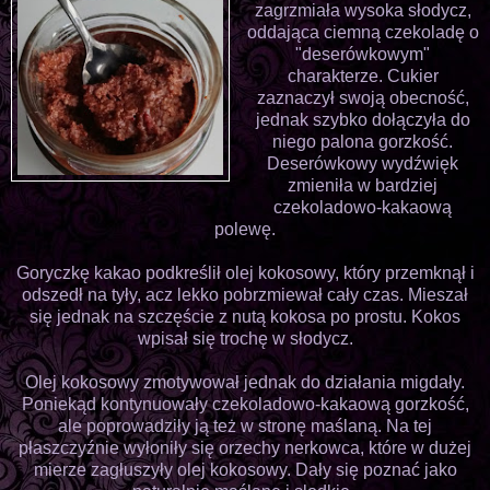
zagrzmiała wysoka słodycz,
oddająca ciemną czekoladę o
"deserówkowym"
charakterze. Cukier
zaznaczył swoją obecność,
jednak szybko dołączyła do
niego palona gorzkość.
Deserówkowy wydźwięk
zmieniła w bardziej
czekoladowo-kakaową
polewę.
Goryczkę kakao podkreślił olej kokosowy, który przemknął i
odszedł na tyły, acz lekko pobrzmiewał cały czas. Mieszał
się jednak na szczęście z nutą kokosa po prostu. Kokos
wpisał się trochę w słodycz.
Olej kokosowy zmotywował jednak do działania migdały.
Poniekąd kontynuowały czekoladowo-kakaową gorzkość,
ale poprowadziły ją też w stronę maślaną. Na tej
płaszczyźnie wyłoniły się orzechy nerkowca, które w dużej
mierze zagłuszyły olej kokosowy. Dały się poznać jako