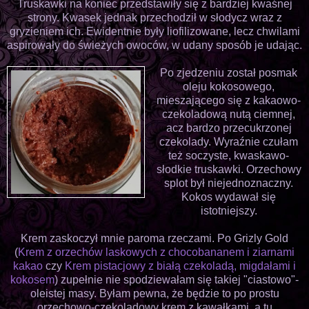
Truskawki na koniec przedstawiły się z bardziej kwaśnej
strony. Kwasek jednak przechodził w słodycz wraz z
gryzieniem ich. Ewidentnie były liofilizowane, lecz chwilami
aspirowały do świeżych owoców, w udany sposób je udając.
Po zjedzeniu został posmak
oleju kokosowego,
mieszającego się z kakaowo-
czekoladową nutą ciemnej,
acz bardzo przecukrzonej
czekolady. Wyraźnie czułam
też soczyste, kwaskawo-
słodkie truskawki. Orzechowy
splot był niejednoznaczny.
Kokos wydawał się
istotniejszy.
Krem zaskoczył mnie paroma rzeczami. Po Grizly Gold
(
Krem z orzechów laskowych z chocobananem i ziarnami
kakao
czy
Krem pistacjowy z białą czekoladą, migdałami i
kokosem
) zupełnie nie spodziewałam się takiej "ciastowo"-
oleistej masy. Byłam pewna, że będzie to po prostu
orzechowo-czekoladowy krem z kawałkami, a tu