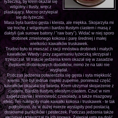
łyżeczką, by krem okazał się
wilgotny i tłusty, wręcz
plaskający. Mocno przylepiał
się do łyżeczki.
Masa była bardzo gęsta i kleista, ale miękka. Skojarzyła mi
się trochę z wilgotnym i bardzo tłustym ciastem i masą z
daktyli (jak surowe batony / "raw bary"). Widać w niej sporo
drobinek zmielonego kokosa i parę średniej i małej
wielkości kawałków truskawek.
Trudno było to mieszać z racji mnóstwa drobinek i małych
kawałków. Wtedy i przy zagarnianiu łyżeczką skrzypiał i
trzeszczał. W trakcie jedzenia krem okazał się w zasadzie
zlepkiem drobinkowych dodatków, mimo że na taki nie
wyglądał.
Podczas jedzenia potwierdziła się gęsta i syta miękkość
kremu. Nie był jednak miękki zupełnie, ponieważ część
kawałków okazała się twarda. Krem utrzymał skojarzenie z
ciastem. Bardzo tłustym, oleistym ciastem. Czuć w nim
zagęszczenie i kremowość czekolady, a także miazgowy
efekt. Ten nakręciły małe kawałki kokosa i truskawek - te tak
podrobiono, że w dużej mierze wystąpiły pod postacią
dosłownie punkcików i pesteczek. Podczas jedzenia także
skrzypiał i trzeszczał za ich sprawą. Zalepiał usta na dość