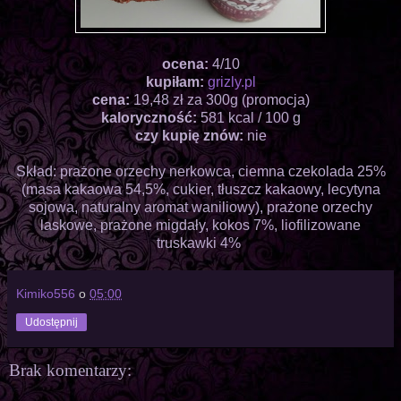
ocena:
4/10
kupiłam:
grizly.pl
cena:
19,48 zł za 300g (promocja)
kaloryczność:
581 kcal / 100 g
czy kupię znów:
nie
Skład: prażone orzechy nerkowca, ciemna czekolada 25%
(masa kakaowa 54,5%, cukier, tłuszcz kakaowy, lecytyna
sojowa, naturalny aromat waniliowy), prażone orzechy
laskowe, prażone migdały, kokos 7%, liofilizowane
truskawki 4%
Kimiko556
o
05:00
Udostępnij
Brak komentarzy: