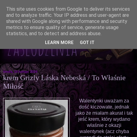
This site uses cookies from Google to deliver its services
and to analyze traffic. Your IP address and user-agent are
shared with Google along with performance and security
metrics to ensure quality of service, generate usage
statistics, and to detect and address abuse.
LEARN MORE
GOT IT
środa, 14 lutego 2024
krem Grizly Láska Nebeská / To Właśnie
Miłość
Walentynki uważam za
dość kiczowate, jednak
jako że miałam akurat i tak
jeść krem, który wydano
właśnie z okazji
walentynek (acz chyba