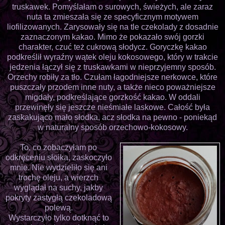
truskawek. Pomyślałam o surowych, świeżych, ale zaraz
nuta ta zmieszała się ze specyficznym motywem
liofilizowanych. Zarysowały się na tle czekolady z dosadnie
zaznaczonym kakao. Mimo że pokazało swój gorzki
charakter, czuć też cukrową słodycz. Goryczkę kakao
podkreślił wyraźny wątek oleju kokosowego, który w trakcie
jedzenia łączył się z truskawkami w nieprzyjemny sposób.
Orzechy robiły za tło. Czułam łagodniejsze nerkowce, które
puszczały przodem inne nuty, a także nieco poważniejsze
migdały, podkreślające gorzkość kakao. W oddali
przewinęły się jeszcze nieśmiałe laskowe. Całość była
zaskakująco mało słodka, acz słodka na pewno - poniekąd
w naturalny sposób orzechowo-kokosowy.
To, co zobaczyłam po
odkręceniu słoika, zaskoczyło
mnie. Nie wydzieliło się ani
trochę oleju, a wierzch
wyglądał na suchy, jakby
pokryty zastygłą czekoladową
polewą.
Wystarczyło tylko dotknąć to