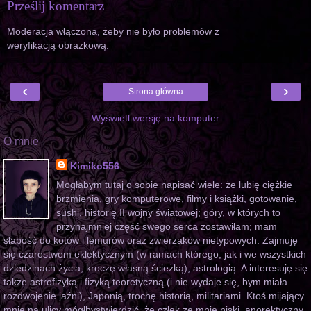
Prześlij komentarz
Moderacja włączona, żeby nie było problemów z
weryfikacją obrazkową.
‹
›
Strona główna
Wyświetl wersję na komputer
O mnie
Kimiko556
Mogłabym tutaj o sobie napisać wiele: że lubię ciężkie
brzmienia, gry komputerowe, filmy i książki, gotowanie,
sushi, historię II wojny światowej; góry, w których to
przynajmniej część swego serca zostawiłam; mam
słabość do kotów i lemurów oraz zwierzaków nietypowych. Zajmuję
się czarostwem eklektycznym (w ramach którego, jak i we wszystkich
dziedzinach życia, kroczę własną ścieżką), astrologią. A interesuję się
także astrofizyką i fizyką teoretyczną (i nie wydaje się, bym miała
rozdwojenie jaźni), Japonią, trochę historią, militariami. Ktoś mijający
mnie na ulicy mógłbystwierdzić, że człek ze mnie niski, anorektyczny