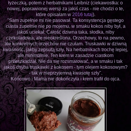
łyżeczką, potem z herbatnikami Leibniz (ciekawostka: o
nowej, poprawionej wersji za jakiś czas - nie chodzi o te,
które opisałam w
2016 tutaj
).
"Sam zupełnie mi nie pasował. Ta konsystencja gęstego
ciasta zupełnie nie po mojemu, w smaku kokos niby był, a
jakoś uciekał. Całość dziwna taka, słodka, niby
czekoladowa, ale nieokreślona. Orzechowy, to na pewno,
ale konkretnych orzechów nie czułam. Truskawki w dziwną
kwaśność, jakby zepsutą szły. Na herbatnikach trochę lepiej,
ale minimalnie. Ten krem w zasadzie ciastkom
przeszkadzał. Nie da się rozsmarować, a w smaku i tak
jakoś chyba truskawki z kokosem - tym olejem kokosowym?
- tak w nieprzyjemną kwasotę szły".
Końcowo i Mama nie dokończyła i krem trafił do ojca.