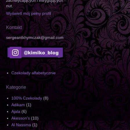
zachwycających i intrygujących
nut.
Wyświetl mój pełny profil
Kontakt
sergeantkhymczak@gmail.com
Czekolady alfabetycznie
Kategorie
100% Czekolady
(8)
Adikam
(1)
Ajala
(6)
Akesson's
(10)
Al Nassma
(1)