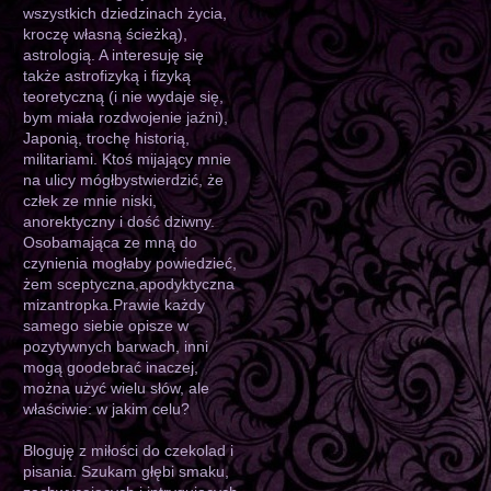
wszystkich dziedzinach życia,
kroczę własną ścieżką),
astrologią. A interesuję się
także astrofizyką i fizyką
teoretyczną (i nie wydaje się,
bym miała rozdwojenie jaźni),
Japonią, trochę historią,
militariami. Ktoś mijający mnie
na ulicy mógłbystwierdzić, że
człek ze mnie niski,
anorektyczny i dość dziwny.
Osobamająca ze mną do
czynienia mogłaby powiedzieć,
żem sceptyczna,apodyktyczna
mizantropka.Prawie każdy
samego siebie opisze w
pozytywnych barwach, inni
mogą goodebrać inaczej,
można użyć wielu słów, ale
właściwie: w jakim celu?
Bloguję z miłości do czekolad i
pisania. Szukam głębi smaku,