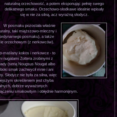
naturalną orzechowość, a potem eksponując pełnię swego
delikatnego smaku. Orzechowo-słodkawe idealnie wpisały
się w nie za silną, acz wyraźną słodycz.
W posmaku pozostała właśnie
turalny, taki miąższowo-mleczny i
o ordynarnego posmaku), a także
aśle orzechowym (z nerkowców).
o-maślany kokos i nerkowce - to
ymi nugatami Zottera zrobinymi z
olady (serią Nougsus Nougat albo
łęboki smak zachwycił mnie i ani
y. Słodycz nie była za silna, więc
niejszym określeniem jest chyba
alnych, dobrze wyważonych
łączeniu smakowitym i obłędnie harmonijnym.