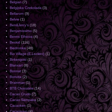
Belgian
(7)
Belgijska Czekolada
(3)
Bellarom
(9)
Belvie
(1)
Ben&Jerry's
(18)
Benjamissimo
(5)
Benns Ethicoa
(4)
Beskid
(116)
Biedronka
(48)
Bio Village (E.Leclerc)
(1)
Birkengold
(1)
Blanxart
(8)
Bonnat
(3)
Bonvita
(2)
Brainmax
(1)
BTB Chocolate
(14)
Cacao Crudo
(7)
Cacao Sampaka
(2)
Cacaoken
(1)
Cacaosuyo
(4)