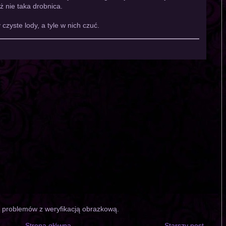
uż nie taka drobnica.
y czyste lody, a tyle w nich czuć.
o problemów z weryfikacją obrazkową.
Strona główna
Starszy post