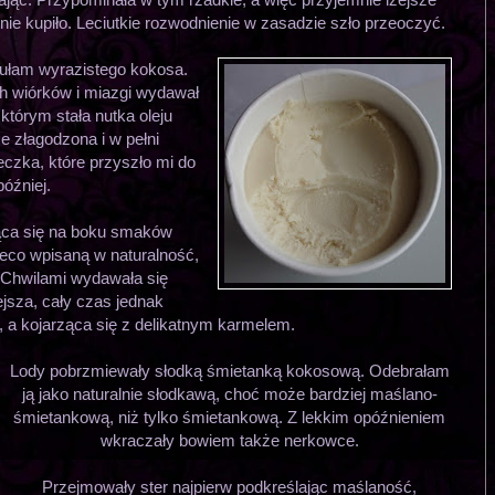
ie kupiło. Leciutkie rozwodnienie w zasadzie szło przeoczyć.
zułam wyrazistego kokosa.
h wiórków i miazgi wydawał
którym stała nutka oleju
 złagodzona i w pełni
czka, które przyszło mi do
óźniej.
jąca się na boku smaków
ieco wpisaną w naturalność,
. Chwilami wydawała się
iejsza, cały czas jednak
, a kojarząca się z delikatnym karmelem.
Lody pobrzmiewały słodką śmietanką kokosową. Odebrałam
ją jako naturalnie słodkawą, choć może bardziej maślano-
śmietankową, niż tylko śmietankową. Z lekkim opóźnieniem
wkraczały bowiem także nerkowce.
Przejmowały ster najpierw podkreślając maślaność,