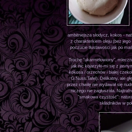
ambitniejsza słodycz, kokos - na
z charakterkiem oleju (bez jeg
poczucie tłustawości jak po m
Trochę "ukarmelowiony", mleczn
jak nic kojarzyło mi się z jasn
kokosa / orzechów i białej czek
G.Nuss.Tafel). Delikatny, ale g
przez chwilę nie wydawał się nudn
niczego nie zagłuszała. Najtraf
"smakowa czystość": natur
składników w po