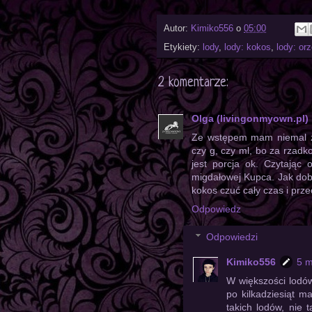
Autor:
Kimiko556
o
05:00
Etykiety:
lody
,
lody: kokos
,
lody: or
2 komentarze:
Olga (livingonmyown.pl)
Ze wstępem mam niemal zu
czy g, czy ml, bo za rzad
jest porcja ok. Czytając
migdałowej Kupca. Jak dob
kokos czuć cały czas i prze
Odpowiedz
Odpowiedzi
Kimiko556
5 m
W większości lodów
po kilkadziesiąt 
takich lodów, nie 