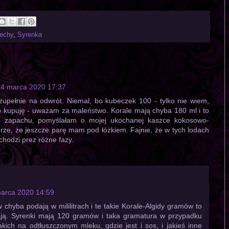
zechy
,
Syrenka
4 marca 2020 17:37
pełnie na odwrót. Niemal, bo kubeczek 100 - tylko nie wiem,
ko kupuję - uważam za maleństwo. Korale mają chyba 180 ml i to
 o zapachu, pomyślałam o mojej ukochanej kaszce kokosowo-
rze, że jeszcze parę mam pod łóżkiem. Fajnie, że w tych lodach
chodzi prez różne fazy.
arca 2020 14:59
 chyba podają w mililitrach i te takie Korale-Algidy gramów to
mają. Syrenki mają 120 gramów i taka gramatura w przypadku
takich na odtłuszczonym mleku, gdzie jest i sos, i jakieś inne