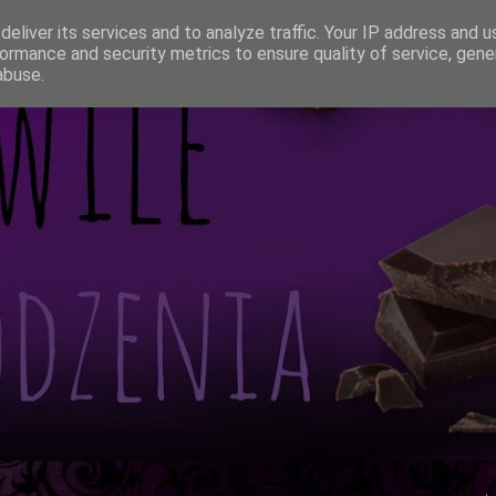
eliver its services and to analyze traffic. Your IP address and 
ormance and security metrics to ensure quality of service, gen
abuse.