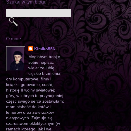
Szukaj w tym blogu
O mnie
Kimiko556
Mogłabym tutaj o
sobie napisać
wiele: że lubię
ciężkie brzmienia,
gry komputerowe, filmy i
książki, gotowanie, sushi,
historię II wojny światowej;
góry, w których to przynajmniej
część swego serca zostawiłam;
mam słabość do kotów i
lemurów oraz zwierzaków
nietypowych. Zajmuję się
czarostwem eklektycznym (w
ramach którego, jak i we