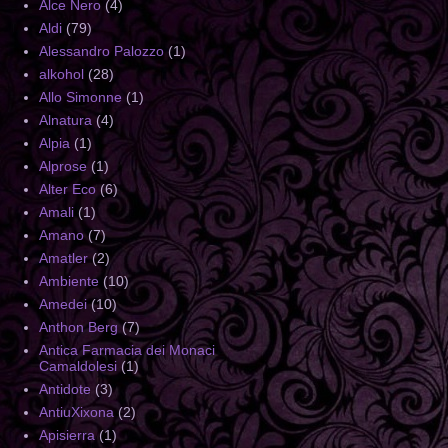
Alce Nero
(4)
Aldi
(79)
Alessandro Palozzo
(1)
alkohol
(28)
Allo Simonne
(1)
Alnatura
(4)
Alpia
(1)
Alprose
(1)
Alter Eco
(6)
Amali
(1)
Amano
(7)
Amatler
(2)
Ambiente
(10)
Amedei
(10)
Anthon Berg
(7)
Antica Farmacia dei Monaci
Camaldolesi
(1)
Antidote
(3)
AntiuXixona
(2)
Apisierra
(1)