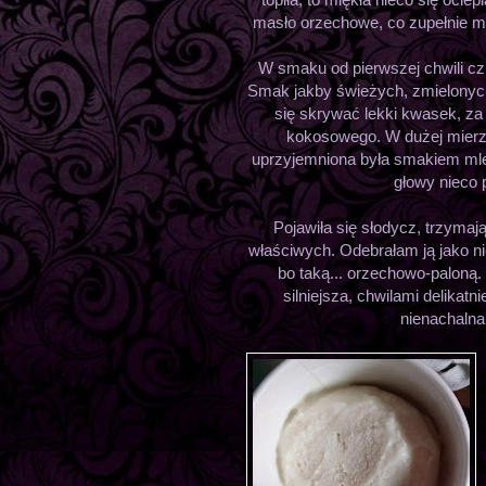
masło orzechowe, co zupełnie mn
W smaku od pierwszej chwili c
Smak jakby świeżych, zmielonyc
się skrywać lekki kwasek, za 
kokosowego. W dużej mierze
uprzyjemniona była smakiem mle
głowy nieco p
Pojawiła się słodycz, trzyma
właściwych. Odebrałam ją jako n
bo taką... orzechowo-paloną
silniejsza, chwilami delikatn
nienachalna