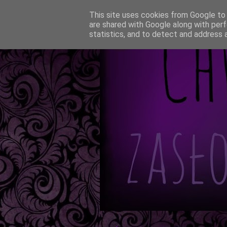
This site uses cookies from Google to d
are shared with Google along with perf
statistics, and to detect and address 