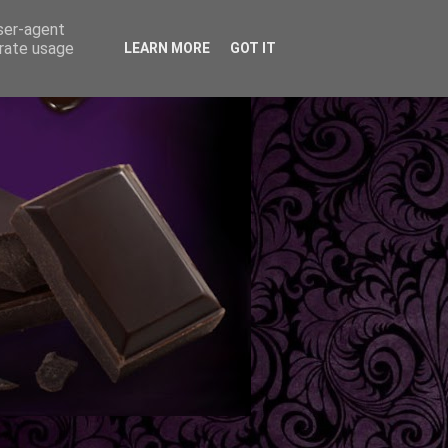
user-agent
erate usage
LEARN MORE
GOT IT