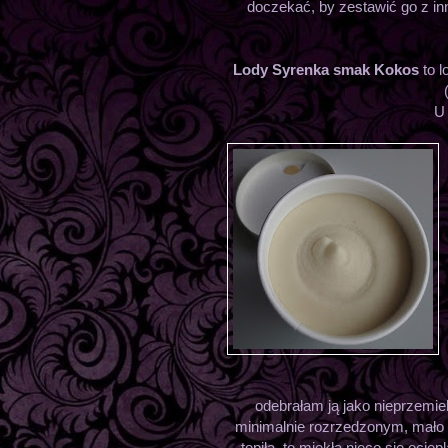
doczekać, by zestawić go z i
Lody Syrenka smak Kokos
to l
U 
odebrałam ją jako nieprzemi
minimalnie rozrzedzonym, mało 
topiła, to miękła nieco się oci