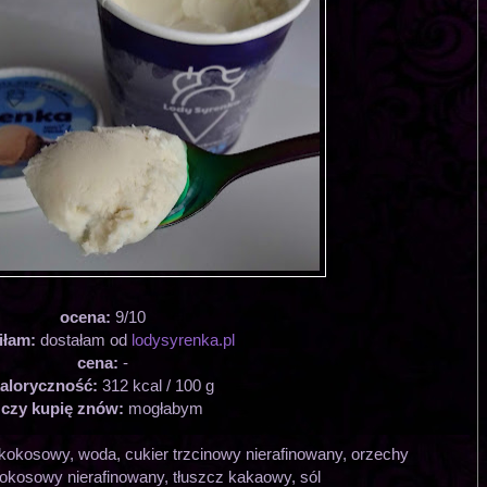
ocena:
9/10
iłam:
dostałam od
lodysyrenka.pl
cena:
-
aloryczność:
312 kcal / 100 g
czy kupię znów:
mogłabym
kokosowy, woda, cukier trzcinowy nierafinowany, orzechy
kokosowy nierafinowany, tłuszcz kakaowy, sól