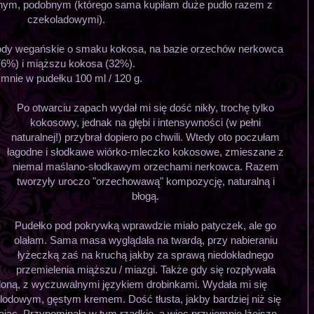
nnym, podobnym (którego sama kupiłam duże pudło razem z
czekoladowymi).
ody wegańskie o smaku kokosa, na bazie orzechów nerkowca
(6%) i miąższu kokosa (32%).
mnie w pudełku 100 ml / 120 g.
Po otwarciu zapach wydał mi się dość nikły, trochę tylko
kokosowy, jednak na głębi i intensywności (w pełni
naturalnej!) przybrał dopiero po chwili. Wtedy oto poczułam
łagodne i słodkawe wiórko-mleczko kokosowe, zmieszane z
niemal maślano-słodkawym orzechami nerkowca. Razem
tworzyły uroczo "orzechowawą" kompozycję, naturalną i
błogą.
Pudełko pod pokrywką wprawdzie miało patyczek, ale go
olałam. Sama masa wyglądała na twardą, przy nabieraniu
łyżeczką zaś na kruchą jakby za sprawą niedokładnego
przemielenia miąższu / miazgi. Także gdy się rozpływała
eloną, z wyczuwalnymi językiem drobinkami. Wydała mi się
lodowym, gęstym kremem. Dość tłusta, jakby bardziej niż się
eplając. Przypominała w tym rzadkie, a więc przyjemnie lżejsze