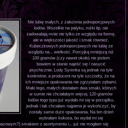
Nie lubię małych, z założenia jednoporcjowych
lodów. Wszelkie na patyku, rożki itp. nie
zadowalają mnie nie tylko ze względu na formę,
ale w większości jakość i smak również.
Kubeczkowych jednoporcjowych nie lubię ze
względu na... wielkość. Porcyjką mniejszą niż
100 gramów (czy nawet około) nie jestem
bowiem w stanie najeść się / nasycić
psychicznie. Lody Syrenka są jednak na tyle
konkretne, a producent na tyle szczodry, że na
ich mniejsze opakowania nie zgrzytałam zębami.
Mało tego, małych dostałam dwa smaki, których
w sumie nie chciałabym więcej. 120 gramów
lodów tego typu już wydało mi się w porządku,
jednak i tak chciałam najpierw je wykończyć, by
zostały same duże opakowania. Na ten dzień
wybrałam kokosa, bo wydał mi się
 bazowym?) smakiem z asortymentu i... już nie mogłam się