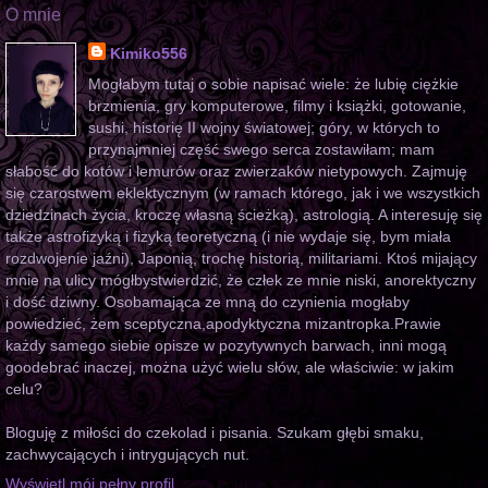
O mnie
Kimiko556
Mogłabym tutaj o sobie napisać wiele: że lubię ciężkie
brzmienia, gry komputerowe, filmy i książki, gotowanie,
sushi, historię II wojny światowej; góry, w których to
przynajmniej część swego serca zostawiłam; mam
słabość do kotów i lemurów oraz zwierzaków nietypowych. Zajmuję
się czarostwem eklektycznym (w ramach którego, jak i we wszystkich
dziedzinach życia, kroczę własną ścieżką), astrologią. A interesuję się
także astrofizyką i fizyką teoretyczną (i nie wydaje się, bym miała
rozdwojenie jaźni), Japonią, trochę historią, militariami. Ktoś mijający
mnie na ulicy mógłbystwierdzić, że człek ze mnie niski, anorektyczny
i dość dziwny. Osobamająca ze mną do czynienia mogłaby
powiedzieć, żem sceptyczna,apodyktyczna mizantropka.Prawie
każdy samego siebie opisze w pozytywnych barwach, inni mogą
goodebrać inaczej, można użyć wielu słów, ale właściwie: w jakim
celu?
Bloguję z miłości do czekolad i pisania. Szukam głębi smaku,
zachwycających i intrygujących nut.
Wyświetl mój pełny profil