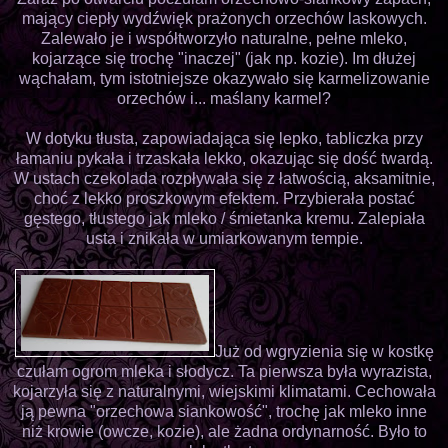
mający ciepły wydźwięk prażonych orzechów laskowych.
Zalewało je i współtworzyło naturalne, pełne mleko,
kojarzące się trochę "inaczej" (jak np. kozie). Im dłużej
wąchałam, tym istotniejsze okazywało się karmelizowanie
orzechów i... maślany karmel?
W dotyku tłusta, zapowiadająca się lepko, tabliczka przy
łamaniu pykała i trzaskała lekko, okazując się dość twardą.
W ustach czekolada rozpływała się z łatwością, aksamitnie,
choć z lekko proszkowym efektem. Przybierała postać
gęstego, tłustego jak mleko / śmietanka kremu. Zalepiała
usta i znikała w umiarkowanym tempie.
Już od wgryzienia się w kostkę
czułam ogrom mleka i słodycz. Ta pierwsza była wyrazista,
kojarzyła się z naturalnymi, wiejskimi klimatami. Cechowała
ją pewna "orzechowa siankowość", trochę jak mleko inne
niż krowie (owcze, kozie), ale żadna ordynarność. Było to