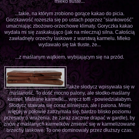
mleko tłuste...
...takie, na którym zrobiono gorące kakao do picia.
Gorzkawość rozeszła się po ustach poprzez "siankowość"
umacniając zbożowo-orzechowe klimaty. Goryczka kakao
wydała mi się zaskakująco (jak na mleczną) silna. Całością
zawładnęły orzechy laskowe z warstwą karmelu. Mleko
wydawało się tak tłuste, że...
...z maślanym wątkiem, wybijającym się na przód.
Także słodycz wpisywała się w
maślaność. To dość mocno palony, ale słodko-maślany
karmel. Maślane karmelki... wręcz toffi - powiedziałabym.
Słodycz stawała się coraz silniejsza, ale i palona. Mniej
więcej w połowie zatrzymała się, bardzo blisko poziomu
przesady (i wrażenia, że zaraz zacznie drapać w gardle), by
znów z maślanych karmelków zmienić się w karmelizowane
orzechy laskowe. To one dominowały przez dłuższy czas.