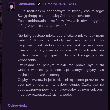
Kimiko556
31 marca 2020 14:03
O, z nadzieniem bananowym to byłoby coś fajnego!
Swoją drogą, ostatnio taką Oriona upolowałam.
Żeś kombinowała... może w światach równoległych i
którąś z tych jest, ja tam wiem?
Nie lubię tłustego mleka gdy chodzi o mleko. Jak mam
wybierać tłustość czekolady, mleczna nie jest taka
tragiczna. Jest dobra, gdy nie jest przesadzona.
Oleista, margarynowa są gorsze. W lodach mleczna
tłustość może być spoko. Tłustość koziego jest do
wybaczenia.
Czekolada na pełnym mleku ma prawo być tłusta
właśnie w mleczny sposób. Zjechałabym, gdyby była
sucha lub udawała ciemną.
Gdybym wystawiła jej bardzo niską ocenę przez to, że
była pełnomleczna... to byłoby głupie. Czekolada na
odtłuszczonym pewnie smakowałaby samym cukrem i
mogłaby rozpuszczać się na wodę.
Odpowiedz