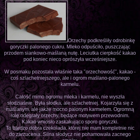
Orzechy podkreśliły odrobinkę
goryczki palonego cukru. Mleko odpuściło, puszczając
przodem siankowo-maślaną nutę. Leciutka cierpkość kakao
pod koniec nieco oprószyła wcześniejsze.
W posmaku pozostała właśnie taka "orzechowość", kakao -
coś szlachetniejszego, ale i ogrom maślano-palonego
karmelu.
Całość mimo ogromu mleka i karmelu, nie wyszła
słodziaśnie. Była słodka, ale szlachetniej. Kojarzyła się z
maślanym, ale jakże mocno palonym karmelem. Ogromną
rolę odegrały orzechy, będące motywem przewodnim.
Kakao wniosło zaskakująco sporo goryczki.
To bardzo dobra czekolada, której nie mam kompletnie nic
do zarzucenia. Silna słodycz nie pohamowała zacnego