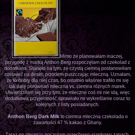
Mimo że planowałam inaczej,
przygodę z marką Anthon Berg rozpoczęłam od czekolad z
dodatkami. Stanęło na tym, że czystą ciemną postanowiłam
zostawić na deser, przodem puszczając mleczną. Uznałam,
że to dobry dla niej czas, bo ostatnio właśnie trafiło mi się
tak parę porównań mleczna vs. ciemna różnych marek.
Utwierdziłam się przy tym, że mleczne coś mi nie idą, więc
dodatkową przyjemność sprawiało mi wykreślanie coraz to
kolejnych z listy posiadanych.
Anthon Berg Dark Milk
to ciemna mleczna czekolada o
zawartości 47 % kakao z Ghany.
Zaraz po otwarciu poczułam orzechowo-siankowy zapach,