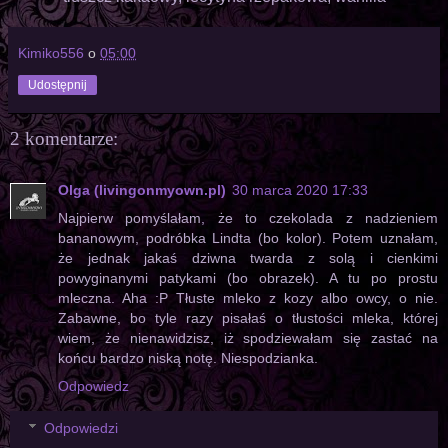
Kimiko556
o
05:00
Udostępnij
2 komentarze:
Olga (livingonmyown.pl)
30 marca 2020 17:33
Najpierw pomyślałam, że to czekolada z nadzieniem
bananowym, podróbka Lindta (bo kolor). Potem uznałam,
że jednak jakaś dziwna twarda z solą i cienkimi
powyginanymi patykami (bo obrazek). A tu po prostu
mleczna. Aha :P Tłuste mleko z kozy albo owcy, o nie.
Zabawne, bo tyle razy pisałaś o tłustości mleka, której
wiem, że nienawidzisz, iż spodziewałam się zastać na
końcu bardzo niską notę. Niespodzianka.
Odpowiedz
Odpowiedzi