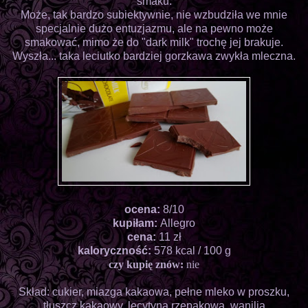
smaku.
Może, tak bardzo subiektywnie, nie wzbudziła we mnie
specjalnie dużo entuzjazmu, ale na pewno może
smakować, mimo że do "dark milk" trochę jej brakuje.
Wyszła... taka leciutko bardziej gorzkawa zwykła mleczna.
ocena:
8/10
kupiłam:
Allegro
cena:
11 zł
kaloryczność:
578 kcal / 100 g
czy kupię znów:
nie
Skład: cukier, miazga kakaowa, pełne mleko w proszku,
tłuszcz kakaowy, lecytyna rzepakowa, wanilia