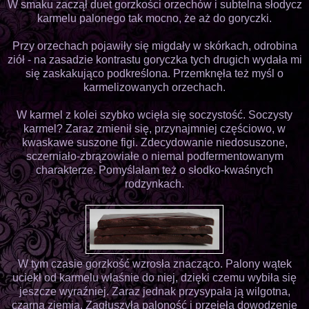
W smaku zaczął duet gorzkości orzechów i subtelna słodycz
karmelu palonego tak mocno, że aż do goryczki.
Przy orzechach pojawiły się migdały w skórkach, odrobina
ziół - na zasadzie kontrastu goryczka tych drugich wydała mi
się zaskakująco podkreślona. Przemknęła też myśl o
karmelizowanych orzechach.
W karmel z kolei szybko wcięła się soczystość. Soczysty
karmel? Zaraz zmienił się, przynajmniej częściowo, w
kwaskawe suszone figi. Zdecydowanie niedosuszone,
sczerniało-zbrązowiałe o niemal podfermentowanym
charakterze. Pomyślałam też o słodko-kwaśnych
rodzynkach.
W tym czasie gorzkość wzrosła znacząco. Palony wątek
uciekł od karmelu właśnie do niej, dzięki czemu wybiła się
jeszcze wyraźniej. Zaraz jednak przysypała ją wilgotna,
czarna ziemia. Zagłuszyła paloność i przejęła dowodzenie