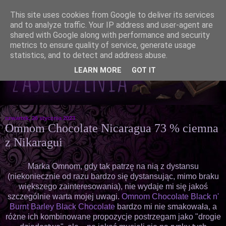
This site uses cookies from Google to deliver its services
and to analyze traffic. Your IP address and user-agent are
shared with Google along with performance and security
metrics to ensure quality of service, generate usage
statistics, and to detect and address abuse.
LEARN MORE
GOT IT
czwartek, 26 stycznia 2023
Omnom Chocolate Nicaragua 73 % ciemna
z Nikaragui
Marka Omnom, gdy tak patrzę na nią z dystansu
(niekoniecznie od razu bardzo się dystansując, mimo braku
większego zainteresowania), nie wydaje mi się jakoś
szczególnie warta mojej uwagi.
Omnom Chocolate Black n'
Burnt Barley Black Chocolate
bardzo mi nie smakowała, a
różne ich kombinowane propozycje postrzegam jako "drogie