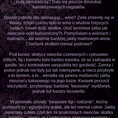
nutą pomarańczy? Dało się jeszcze doszukać
karmelizowanych migdałów.
Owoce zebrały siły, deklarując... wino? Zioła zmieniły się w
kwiaty, dzięki czemu było to wino o właśnie lżejszych
nutach, nawet dość słodkie, choć taninowe (albo jak
owocowy ocet balsamiczny?). Pomyślałam o wiśniach i
malinach... ale właśnie bardziej jakby malinowym winie.
Chwilami słodkim niemal pudrowo?
Pod koniec słodycz owoców czerwonych i cytrusowo-
żółtych, fig i karmelu była bardzo wysoka, że aż zadrapała w
gardle, lecz kontrastowo uwypukliła też gorzkość. Ziemia i
piołun jednak nie były już tak intensywne, a nieco przykryte
a to dymem, a to... wkradła się pewna maślaność jakby
mousse'u kakaowego na jego bazie. Kwasek porzucił
soczystość, przybierając bardziej "kwasowy" wydźwięk,
jednak był bardzo leciuteńki.
W posmaku zostały "kwasowe figi i rodzynki", trochę
pomarańczy i egzotyczny wątek, ale też niemal cukier. Jakby
owocowy cukier, czyli ten ze scukrzonych owoców, słodka
malina i... ziemia, acz jakby nieco zgaszona kwiatami i