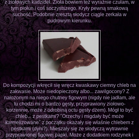
z ziołowych kadzideł. Zioła bowiem też wyraźnie czułam, w
tym piołun i coś soczystszego. Kryły pewną smakową
suchość. Podobnie zresztą słodycz ciągle zerkała w
pudrowym kierunku.
Do kompozycji wkręcił się wręcz kwaskawy ciemny chleb na
zakwasie. Może niedopieczony albo... zawilgocony? Z
nałożonym na niego chutney figowym (nigdy nie jadłam, ale
tu chodzi mi o bardzo gęsty, przyprawiony ziołowo-
korzennie, może z odrobiną octu gęsty dżem). Mógł to być
chleb... z pestkami? "Orzechy i migdały być może
karmelizowane" z początku okazały się właśnie chlebem z
pestkami (dyni?). Mieszały się ze słodyczą wytrawnie
przyprawionej figowej papki. Może z dodatkiem rodzynek i