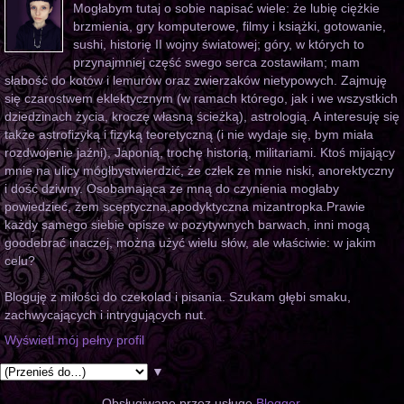
Mogłabym tutaj o sobie napisać wiele: że lubię ciężkie
brzmienia, gry komputerowe, filmy i książki, gotowanie,
sushi, historię II wojny światowej; góry, w których to
przynajmniej część swego serca zostawiłam; mam
słabość do kotów i lemurów oraz zwierzaków nietypowych. Zajmuję
się czarostwem eklektycznym (w ramach którego, jak i we wszystkich
dziedzinach życia, kroczę własną ścieżką), astrologią. A interesuję się
także astrofizyką i fizyką teoretyczną (i nie wydaje się, bym miała
rozdwojenie jaźni), Japonią, trochę historią, militariami. Ktoś mijający
mnie na ulicy mógłbystwierdzić, że człek ze mnie niski, anorektyczny
i dość dziwny. Osobamająca ze mną do czynienia mogłaby
powiedzieć, żem sceptyczna,apodyktyczna mizantropka.Prawie
każdy samego siebie opisze w pozytywnych barwach, inni mogą
goodebrać inaczej, można użyć wielu słów, ale właściwie: w jakim
celu?
Bloguję z miłości do czekolad i pisania. Szukam głębi smaku,
zachwycających i intrygujących nut.
Wyświetl mój pełny profil
▼
Obsługiwane przez usługę
Blogger
.