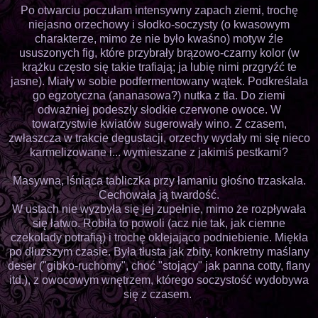
Po otwarciu poczułam intensywny zapach ziemi, trochę
niejasno orzechowy i słodko-soczysty (o kwasowym
charakterze, mimo że nie było kwaśno) motyw źle
ususzonych fig, które przybrały brązowo-czarny kolor (w
krążku często się takie trafiają; ja lubię nimi przgryźć te
jasne). Miały w sobie podfermentowany wątek. Podkreślała
go egzotyczna (ananasowa?) nutka z tła. Do ziemi
odważniej podeszły słodkie czerwone owoce. W
towarzystwie kwiatów sugerowały wino. Z czasem,
zwłaszcza w trakcie degustacji, orzechy wydały mi się nieco
karmelizowane i... wymieszane z jakimiś pestkami?
Masywna, lśniąca tabliczka przy łamaniu głośno trzaskała.
Cechowała ją twardość.
W ustach nie wyzbyła się jej zupełnie, mimo że rozpływała
się łatwo. Robiła to powoli (acz nie tak, jak ciemne
czekolady potrafią) i trochę oklejająco podniebienie. Miękła
po dłuższym czasie. Była tłusta jak zbity, konkretny maślany
deser ("gibko-ruchomy", choć "stojący" jak panna cotty, flany
itd.), z owocowym wnętrzem, którego soczystość wydobywa
się z czasem.