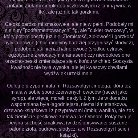
ziołami. Ziołami cierpko-goryczkowatymi (z taniną wina w
tle), ale już nie tak gorzkimi.
Całość bardzo mi smakowała, ale nie w pełni. Podobały mi
się nuty "podfermentowanych" fig, ale "cukier owocowy", w
który potem poszły już nie. Ziemistość, ziołowość i gorzkość
były cudowne (choć mogłyby bardziej przygłuszyć słodycz),
podobnie jak nienachalne owoce (słodkie cytrusy,
egzotyczne z wiodącym ananasem) czy niedookreślone
orzecho-pestki zmieniające się w końcu w chleb. Soczysta
kwaśność nie była wysoka, ale jej kwasowy chwilami
wydźwięk urzekł mnie.
Odlegle przypomniała mi Rozsavolgyi Jinotega, która też
miała w sobie sporo czerwonych owoców (raczej jako
syrop), ale więcej moreli, daktyli. Z tym, że w dodatku
wspomniana była łagodniejsza, niemal śmietankowa,
drzewno-książkowa i z przyprawami (imbir, wanilia), nie zaś
tak ziemiście-pestkowo-ziołowa jak Omnom. Połączyła je
pewna suchość smakowa (w dziś opisywanej suszone i
palone zioła, pudrowa słodycz, a w Rozsavolgyi liście i
książki).