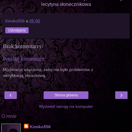
lecytyna słonecznikowa
Kimiko556
o
05:00
Udostępnij
Brak komentarzy:
Prześlij komentarz
Moderacja włączona, żeby nie było problemów z
weryfikacją obrazkową.
‹
›
Strona główna
Wyświetl wersję na komputer
O mnie
Kimiko556