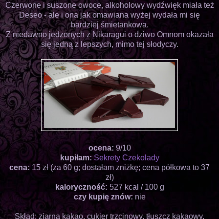
Czerwone i suszone owoce, alkoholowy wydźwięk miała też
Deseo - ale i ona jak omawiana wyżej wydała mi się
bardziej śmietankowa.
Z niedawno jedzonych z Nikaragui o dziwo Omnom okazała
się jedną z lepszych, mimo tej słodyczy.
ocena:
9/10
kupiłam:
Sekrety Czekolady
cena:
15 zł (za 60 g; dostałam zniżkę; cena półkowa to 37
zł)
kaloryczność:
527 kcal / 100 g
czy kupię znów:
nie
Skład: ziarna kakao, cukier trzcinowy, tłuszcz kakaowy,