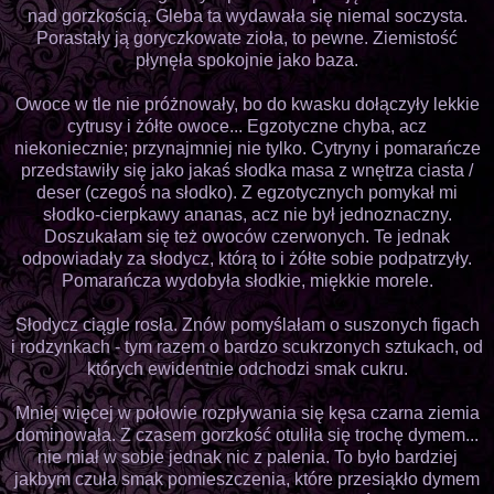
nad gorzkością. Gleba ta wydawała się niemal soczysta.
Porastały ją goryczkowate zioła, to pewne. Ziemistość
płynęła spokojnie jako baza.
Owoce w tle nie próżnowały, bo do kwasku dołączyły lekkie
cytrusy i żółte owoce... Egzotyczne chyba, acz
niekoniecznie; przynajmniej nie tylko. Cytryny i pomarańcze
przedstawiły się jako jakaś słodka masa z wnętrza ciasta /
deser (czegoś na słodko). Z egzotycznych pomykał mi
słodko-cierpkawy ananas, acz nie był jednoznaczny.
Doszukałam się też owoców czerwonych. Te jednak
odpowiadały za słodycz, którą to i żółte sobie podpatrzyły.
Pomarańcza wydobyła słodkie, miękkie morele.
Słodycz ciągle rosła. Znów pomyślałam o suszonych figach
i rodzynkach - tym razem o bardzo scukrzonych sztukach, od
których ewidentnie odchodzi smak cukru.
Mniej więcej w połowie rozpływania się kęsa czarna ziemia
dominowała. Z czasem gorzkość otuliła się trochę dymem...
nie miał w sobie jednak nic z palenia. To było bardziej
jakbym czuła smak pomieszczenia, które przesiąkło dymem