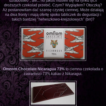
dziadostwo", ale... no jakoś musieli się na rynku tych
droższych czekolad przebić. Czym? Wyglądem? Otoczką?
Aż postanowiłam dać szansę czystej ciemnej. Może działają
na dwa fronty i mają ofertę spoko tabliczek do degustacji i
takich bardziej "heheszkowo-krejzolowych" (brr)?
Omnom Chocolate Nicaragua 73%
to ciemna czekolada o
zawartości 73% kakao z Nikaragui.