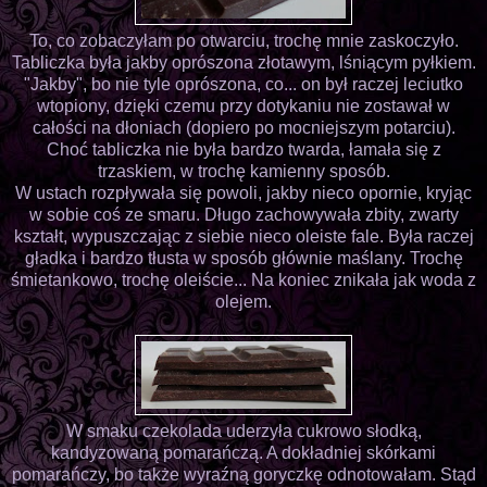
To, co zobaczyłam po otwarciu, trochę mnie zaskoczyło.
Tabliczka była jakby oprószona złotawym, lśniącym pyłkiem.
"Jakby", bo nie tyle oprószona, co... on był raczej leciutko
wtopiony, dzięki czemu przy dotykaniu nie zostawał w
całości na dłoniach (dopiero po mocniejszym potarciu).
Choć tabliczka nie była bardzo twarda, łamała się z
trzaskiem, w trochę kamienny sposób.
W ustach rozpływała się powoli, jakby nieco opornie, kryjąc
w sobie coś ze smaru. Długo zachowywała zbity, zwarty
kształt, wypuszczając z siebie nieco oleiste fale. Była raczej
gładka i bardzo tłusta w sposób głównie maślany. Trochę
śmietankowo, trochę oleiście... Na koniec znikała jak woda z
olejem.
W smaku czekolada uderzyła cukrowo słodką,
kandyzowaną pomarańczą. A dokładniej skórkami
pomarańczy, bo także wyraźną goryczkę odnotowałam. Stąd