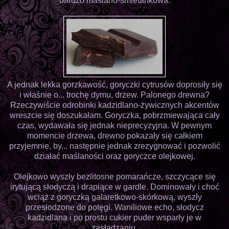
bardzo maślano-śmietankowa.
A jednak lekka gorzkawość, goryczki cytrusów doprosiły się
i właśnie o... trochę dymu, drzew. Palonego drewna?
Rzeczywiście odrobinki kadzidlano-żywicznych akcentów
wreszcie się doszukałam. Goryczka, pobrzmiewająca cały
czas, wydawała się jednak nieprecyzyjna. W pewnym
momencie drzewa, drewno pokazały się całkiem
przyjemnie, by... następnie jednak zrezygnować i pozwolić
działać maślaności oraz goryczce olejkowej.
Olejkowo wyszły bezlitosne pomarańcze, szczycące się
irytującą słodyczą i drapiące w gardle. Dominowały i choć
wciąż z goryczką galaretkowo-skórkową, wyszły
przesłodzone do potęgi. Waniliowe echo, słodycz
kadzidlana i po prostu cukier puder wsparły je w
zasładzaniu.