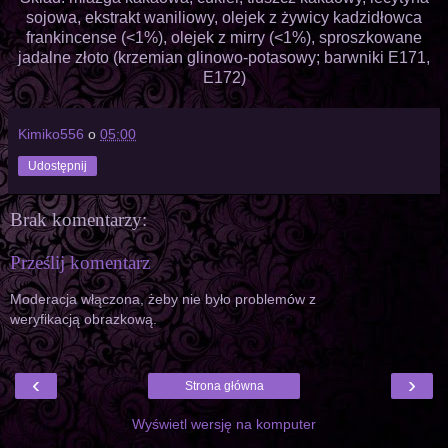
sojowa, ekstrakt waniliowy, olejek z żywicy kadzidłowca
frankincense (<1%), olejek z mirry (<1%), sproszkowane
jadalne złoto (krzemian glinowo-potasowy; barwniki E171,
E172)
Kimiko556
o
05:00
Udostępnij
Brak komentarzy:
Prześlij komentarz
Moderacja włączona, żeby nie było problemów z
weryfikacją obrazkową.
‹
›
Strona główna
Wyświetl wersję na komputer