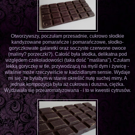
Otworzywszy, poczułam przesadnie, cukrowo słodkie
kandyzowane pomarańcze i pomarańczowe, słodko-
goryczkowate galaretki oraz soczyste czerwone owoce
(maliny? porzeczki?). Całość była słodka, delikatna pod
względem czekoladowości (taka dość "maślana"). Czułam
lekką goryczkę w tle, przywodzącą na myśl dym i żywicę -
właśnie może rzeczywiście w kadzidlanym sensie. Wydaje
mi się, że byłabym w stanie określić nutę suchej mirry. A
jednak kompozycja była aż cukrowa i duszna, ciężka.
Wydawała się przearomatyzowana - i to w kwestii cytrusów.