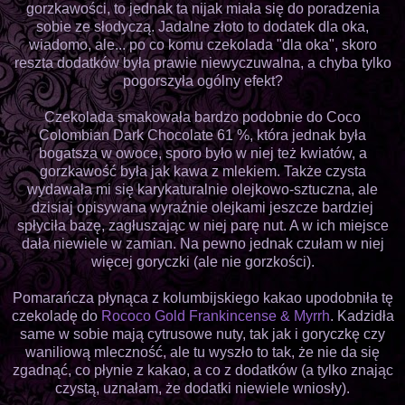
gorzkawości, to jednak ta nijak miała się do poradzenia
sobie ze słodyczą. Jadalne złoto to dodatek dla oka,
wiadomo, ale... po co komu czekolada "dla oka", skoro
reszta dodatków była prawie niewyczuwalna, a chyba tylko
pogorszyła ogólny efekt?
Czekolada smakowała bardzo podobnie do Coco
Colombian Dark Chocolate 61 %, która jednak była
bogatsza w owoce, sporo było w niej też kwiatów, a
gorzkawość była jak kawa z mlekiem. Także czysta
wydawała mi się karykaturalnie olejkowo-sztuczna, ale
dzisiaj opisywana wyraźnie olejkami jeszcze bardziej
spłyciła bazę, zagłuszając w niej parę nut. A w ich miejsce
dała niewiele w zamian. Na pewno jednak czułam w niej
więcej goryczki (ale nie gorzkości).
Pomarańcza płynąca z kolumbijskiego kakao upodobniła tę
czekoladę do
Rococo Gold Frankincense & Myrrh
. Kadzidła
same w sobie mają cytrusowe nuty, tak jak i goryczkę czy
waniliową mleczność, ale tu wyszło to tak, że nie da się
zgadnąć, co płynie z kakao, a co z dodatków (a tylko znając
czystą, uznałam, że dodatki niewiele wniosły).