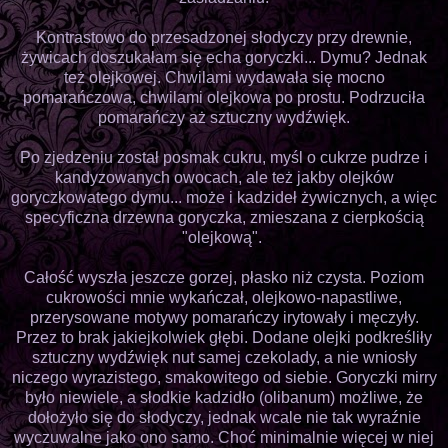
Kontrastowo do przesadzonej słodyczy przy drewnie,
żywicach doszukałam się echa goryczki... Dymu? Jednak
też olejkowej. Chwilami wydawała się mocno
pomarańczowa, chwilami olejkowa po prostu. Podrzuciła
pomarańczy aż sztuczny wydźwięk.
Po zjedzeniu został posmak cukru, myśl o cukrze pudrze i
kandyzowanych owocach, ale też jakby olejków
goryczkowatego dymu... może i kadzideł żywicznych, a więc
specyficzna drzewna goryczka, zmieszana z cierpkością
"olejkową".
Całość wyszła jeszcze gorzej, płasko niż czysta. Poziom
cukrowości mnie wykańczał, olejkowo-napastliwe,
przerysowane motywy pomarańczy irytowały i męczyły.
Przez to brak jakiejkolwiek głębi. Dodane olejki podkreśliły
sztuczny wydźwięk nut samej czekolady, a nie wniosły
niczego wyrazistego, smakowitego od siebie. Goryczki mirry
było niewiele, a słodkie kadzidło (olibanum) możliwe, że
dołożyło się do słodyczy, jednak wcale nie tak wyraźnie
wyczuwalne jako ono samo. Choć minimalnie więcej w niej