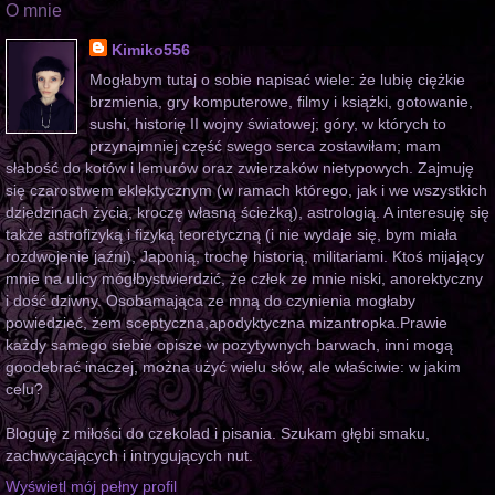
O mnie
Kimiko556
Mogłabym tutaj o sobie napisać wiele: że lubię ciężkie
brzmienia, gry komputerowe, filmy i książki, gotowanie,
sushi, historię II wojny światowej; góry, w których to
przynajmniej część swego serca zostawiłam; mam
słabość do kotów i lemurów oraz zwierzaków nietypowych. Zajmuję
się czarostwem eklektycznym (w ramach którego, jak i we wszystkich
dziedzinach życia, kroczę własną ścieżką), astrologią. A interesuję się
także astrofizyką i fizyką teoretyczną (i nie wydaje się, bym miała
rozdwojenie jaźni), Japonią, trochę historią, militariami. Ktoś mijający
mnie na ulicy mógłbystwierdzić, że człek ze mnie niski, anorektyczny
i dość dziwny. Osobamająca ze mną do czynienia mogłaby
powiedzieć, żem sceptyczna,apodyktyczna mizantropka.Prawie
każdy samego siebie opisze w pozytywnych barwach, inni mogą
goodebrać inaczej, można użyć wielu słów, ale właściwie: w jakim
celu?
Bloguję z miłości do czekolad i pisania. Szukam głębi smaku,
zachwycających i intrygujących nut.
Wyświetl mój pełny profil