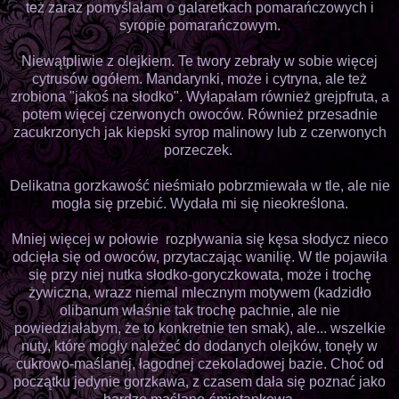
też zaraz pomyślałam o galaretkach pomarańczowych i
syropie pomarańczowym.
Niewątpliwie z olejkiem. Te twory zebrały w sobie więcej
cytrusów ogółem. Mandarynki, może i cytryna, ale też
zrobiona "jakoś na słodko". Wyłapałam również grejpfruta, a
potem więcej czerwonych owoców. Również przesadnie
zacukrzonych jak kiepski syrop malinowy lub z czerwonych
porzeczek.
Delikatna gorzkawość nieśmiało pobrzmiewała w tle, ale nie
mogła się przebić. Wydała mi się nieokreślona.
Mniej więcej w połowie rozpływania się kęsa słodycz nieco
odcięła się od owoców, przytaczając wanilię. W tle pojawiła
się przy niej nutka słodko-goryczkowata, może i trochę
żywiczna, wrazz niemal mlecznym motywem (kadzidło
olibanum właśnie tak trochę pachnie, ale nie
powiedziałabym, że to konkretnie ten smak), ale... wszelkie
nuty, które mogły należeć do dodanych olejków, tonęły w
cukrowo-maślanej, łagodnej czekoladowej bazie. Choć od
początku jedynie gorzkawa, z czasem dała się poznać jako