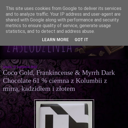
This site uses cookies from Google to deliver its services
and to analyze traffic. Your IP address and user-agent are
shared with Google along with performance and security
metrics to ensure quality of service, generate usage
statistics, and to detect and address abuse.
LEARN MORE
GOT IT
środa, 17 sierpnia 2022
Coco Gold, Frankincense & Myrrh Dark
Chocolate 61 % ciemna z Kolumbii z
mirrą, kadzidłem i złotem