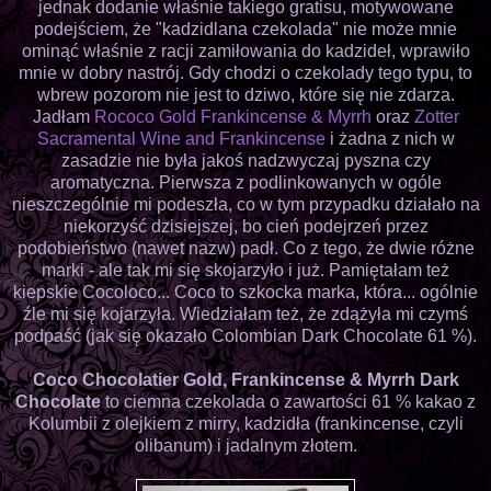
jednak dodanie właśnie takiego gratisu, motywowane
podejściem, że "kadzidlana czekolada" nie może mnie
ominąć właśnie z racji zamiłowania do kadzideł, wprawiło
mnie w dobry nastrój. Gdy chodzi o czekolady tego typu, to
wbrew pozorom nie jest to dziwo, które się nie zdarza.
Jadłam
Rococo Gold Frankincense & Myrrh
oraz
Zotter
Sacramental Wine and Frankincense
i żadna z nich w
zasadzie nie była jakoś nadzwyczaj pyszna czy
aromatyczna. Pierwsza z podlinkowanych w ogóle
nieszczególnie mi podeszła, co w tym przypadku działało na
niekorzyść dzisiejszej, bo cień podejrzeń przez
podobieństwo (nawet nazw) padł. Co z tego, że dwie różne
marki - ale tak mi się skojarzyło i już. Pamiętałam też
kiepskie Cocoloco... Coco to szkocka marka, która... ogólnie
źle mi się kojarzyła. Wiedziałam też, że zdążyła mi czymś
podpaść (jak się okazało Colombian Dark Chocolate 61 %).
Coco Chocolatier Gold,
Frankincense & Myrrh
Dark
Chocolate
to ciemna czekolada o zawartości 61 % kakao z
Kolumbii z olejkiem z mirry, kadzidła (frankincense, czyli
olibanum) i jadalnym złotem.