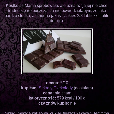
Kostkę aż Mama spróbowała, ale uznała: "ja jej nie chcę;
trudno się rozpuszcza. Ja nie powiedziałabym, że taka
bardzo słodka, ale nudna jakaś". Jakieś 2/3 tabliczki trafiło
do ojca.
ocena:
5/10
kupiłam:
Sekrety Czekolady
(dostałam)
cena:
nie znam
kaloryczność:
579 kcal / 100 g
czy znów kupię:
nie
Skład: miazga kakaowa, cukier, tłuszcz kakaowy, lecytyna