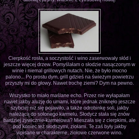
Cierpkość rosła, a soczystość i wino zaserwowały słód i
jeszcze więcej drzew. Pomyślałam o słodzie nasączonym w
winie i niemal grillowych nutach. Nie, że było mocno
palono... Po prostu dym, grill gdzieś na świeżym powietrzu
przyszły mi do głowy. Nawet trochę ziemi? Dym na pewno.
Wszystko to miało maślane echo. Przez nie wyłapałam
nawet jakby aluzję do umami, które jednak zniknęło jeszcze
szybciej niż się pojawiło, a także odrobinkę soli, jakby
należącą do solonego karmelu. Słodycz stała się znów
bardziej żywicznie-karmelowa? Mieszała się z cierpkimi, ale
pod koniec też słodszymi, ziołami. Te zaś były jakby
wpisane w charakterne, ziołowe czerwone wino.