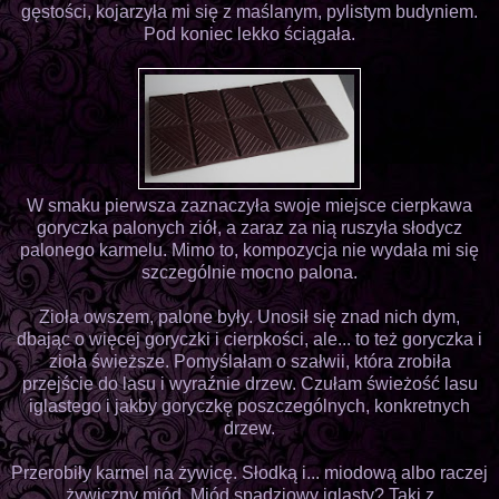
gęstości, kojarzyła mi się z maślanym, pylistym budyniem.
Pod koniec lekko ściągała.
W smaku pierwsza zaznaczyła swoje miejsce cierpkawa
goryczka palonych ziół, a zaraz za nią ruszyła słodycz
palonego karmelu. Mimo to, kompozycja nie wydała mi się
szczególnie mocno palona.
Zioła owszem, palone były. Unosił się znad nich dym,
dbając o więcej goryczki i cierpkości, ale... to też goryczka i
zioła świeższe. Pomyślałam o szałwii, która zrobiła
przejście do lasu i wyraźnie drzew. Czułam świeżość lasu
iglastego i jakby goryczkę poszczególnych, konkretnych
drzew.
Przerobiły karmel na żywicę. Słodką i... miodową albo raczej
żywiczny miód. Miód spadziowy iglasty? Taki z