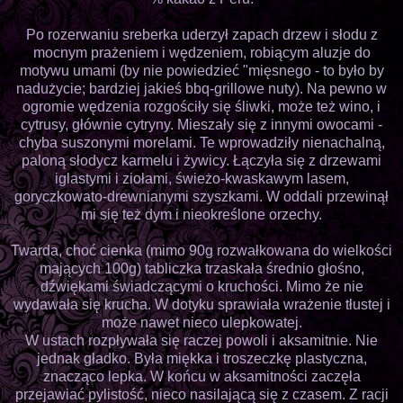
Po rozerwaniu sreberka uderzył zapach drzew i słodu z
mocnym prażeniem i wędzeniem, robiącym aluzje do
motywu umami (by nie powiedzieć "mięsnego - to było by
nadużycie; bardziej jakieś bbq-grillowe nuty). Na pewno w
ogromie wędzenia rozgościły się śliwki, może też wino, i
cytrusy, głównie cytryny. Mieszały się z innymi owocami -
chyba suszonymi morelami. Te wprowadziły nienachalną,
paloną słodycz karmelu i żywicy. Łączyła się z drzewami
iglastymi i ziołami, świeżo-kwaskawym lasem,
goryczkowato-drewnianymi szyszkami. W oddali przewinął
mi się też dym i nieokreślone orzechy.
Twarda, choć cienka (mimo 90g rozwałkowana do wielkości
mających 100g) tabliczka trzaskała średnio głośno,
dźwiękami świadczącymi o kruchości. Mimo że nie
wydawała się krucha. W dotyku sprawiała wrażenie tłustej i
może nawet nieco ulepkowatej.
W ustach rozpływała się raczej powoli i aksamitnie. Nie
jednak gładko. Była miękka i troszeczkę plastyczna,
znacząco lepka. W końcu w aksamitności zaczęła
przejawiać pylistość, nieco nasilającą się z czasem. Z racji