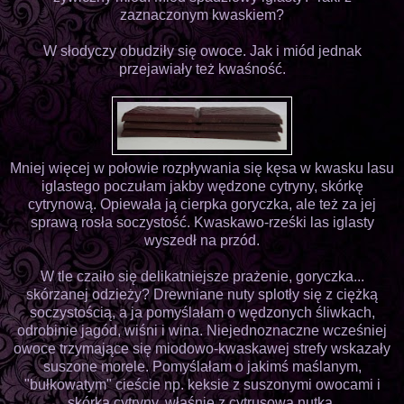
zaznaczonym kwaskiem?
W słodyczy obudziły się owoce. Jak i miód jednak
przejawiały też kwaśność.
Mniej więcej w połowie rozpływania się kęsa w kwasku lasu
iglastego poczułam jakby wędzone cytryny, skórkę
cytrynową. Opiewała ją cierpka goryczka, ale też za jej
sprawą rosła soczystość. Kwaskawo-rześki las iglasty
wyszedł na przód.
W tle czaiło się delikatniejsze prażenie, goryczka...
skórzanej odzieży? Drewniane nuty splotły się z ciężką
soczystością, a ja pomyślałam o wędzonych śliwkach,
odrobinie jagód, wiśni i wina. Niejednoznaczne wcześniej
owoce trzymające się miodowo-kwaskawej strefy wskazały
suszone morele. Pomyślałam o jakimś maślanym,
"bułkowatym" cieście np. keksie z suszonymi owocami i
skórką cytryny, właśnie z cytrusową nutką.