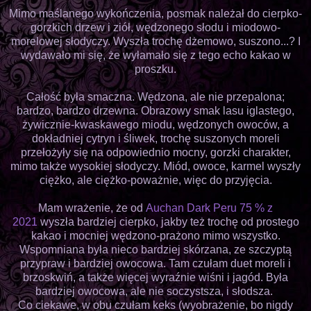
Mimo maślanego wykończenia, posmak należał do cierpko-
gorzkich drzew i ziół, wędzonego słodu i miodowo-
morelowej słodyczy. Wyszła trochę dżemowo, suszono...? I
wydawało mi się, że wyłamało się z tego echo kakao w
proszku.
Całość była smaczna. Wędzona, ale nie przepalona;
bardzo, bardzo drzewna. Obrazowy smak lasu iglastego,
żywicznie-kwaskawego miodu, wędzonych owoców, a
dokładniej cytryn i śliwek, trochę suszonych moreli
przełożyły się na odpowiednio mocny, gorzki charakter,
mimo także wysokiej słodyczy. Miód, owoce, karmel wyszły
ciężko, ale ciężko-poważnie, więc do przyjęcia.
Mam wrażenie, że od
Auchan Dark Peru 75 % z
2021
wyszła bardziej cierpko, jakby też trochę od prostego
kakao i mocniej wędzono-prażono mimo wszystko.
Wspomniana była nieco bardziej skórzana, ze szczyptą
przypraw i bardziej owocowa. Tam czułam duet moreli i
brzoskwiń, a także więcej wyraźnie wiśni i jagód. Była
bardziej owocowa, ale nie soczystsza, i słodsza.
Co ciekawe, w obu czułam keks (wyobrażenie, bo nigdy