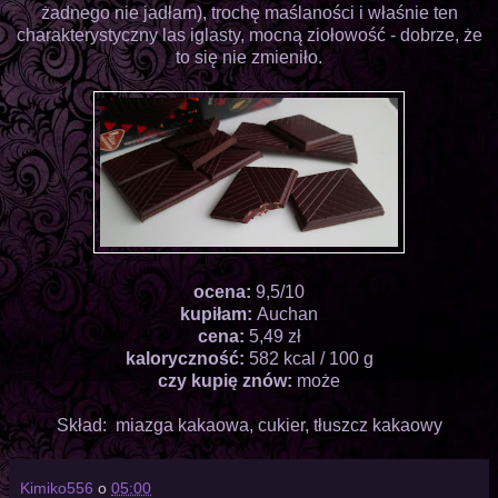
żadnego nie jadłam), trochę maślaności i właśnie ten
charakterystyczny las iglasty, mocną ziołowość - dobrze, że
to się nie zmieniło.
ocena:
9,5/10
kupiłam:
Auchan
cena:
5,49 zł
kaloryczność:
582 kcal / 100 g
czy kupię znów:
może
Skład: miazga kakaowa, cukier, tłuszcz kakaowy
Kimiko556
o
05:00