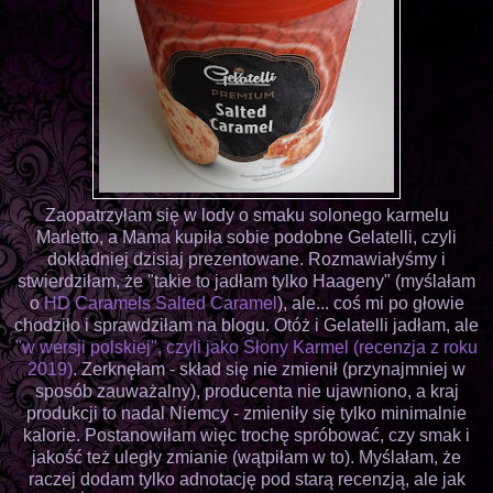
Zaopatrzyłam się w lody o smaku solonego karmelu
Marletto, a Mama kupiła sobie podobne Gelatelli, czyli
dokładniej dzisiaj prezentowane. Rozmawiałyśmy i
stwierdziłam, że "takie to jadłam tylko Haageny" (myślałam
o
HD Caramels Salted Caramel
), ale... coś mi po głowie
chodziło i sprawdziłam na blogu. Otóż i Gelatelli jadłam, ale
"w wersji polskiej", czyli jako Słony Karmel (recenzja z roku
2019)
. Zerknęłam - skład się nie zmienił (przynajmniej w
sposób zauważalny), producenta nie ujawniono, a kraj
produkcji to nadal Niemcy - zmieniły się tylko minimalnie
kalorie. Postanowiłam więc trochę spróbować, czy smak i
jakość też uległy zmianie (wątpiłam w to). Myślałam, że
raczej dodam tylko adnotację pod starą recenzją, ale jak