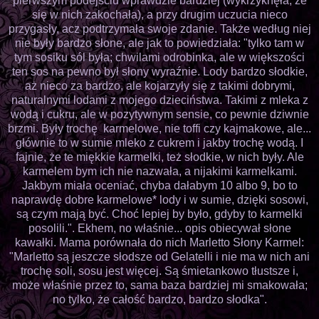
pierwszym podejściu wprawdzie bardziej (wykrzyknęła, że
się w nich zakochała), a przy drugim uczucia nieco
przygasły, acz podtrzymała swoje zdanie. Także według niej
nie były bardzo słone, ale jak to powiedziała: "tylko tam w
tym sosiku sól była; chwilami odrobinka, ale w większości
ten sos na pewno był słony wyraźnie. Lody bardzo słodkie,
aż nieco za bardzo, ale kojarzyły się z takimi dobrymi,
naturalnymi lodami z mojego dzieciństwa. Takimi z mleka z
wodą i cukru, ale w pozytywnym sensie, co pewnie dziwnie
brzmi. Były trochę karmelowe, nie toffi czy kajmakowe, ale...
głównie to w sumie mleko z cukrem i jakby trochę wodą. I
fajnie, że te miękkie karmelki, też słodkie, w nich były. Ale
karmelem bym ich nie nazwała, a nijakimi karmelkami.
Jakbym miała oceniać, chyba dałabym 10 albo 9, bo to
naprawdę dobre karmelowe* lody i w sumie, dzięki sosowi,
są czym mają być. Choć lepiej by było, gdyby to karmelki
posolili.". Ekhem, no właśnie... opis obiecywał słone
kawałki. Mama porównała do nich Marletto Słony Karmel:
"Marletto są jeszcze słodsze od Gelatelli i nie ma w nich ani
trochę soli, sosu jest więcej. Są śmietankowo tłustsze i,
może właśnie przez to, sama baza bardziej mi smakowała;
no tylko, że całość bardzo, bardzo słodka".