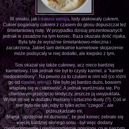
W smaku, jak i
dawna wersja
, lody atakowały cukrem.
Cukier poganiany cukrem z czasem do głosu dopuszczał też
śmietankową nutę. W przypadku dzisiaj prezentowanych
jednak w zasadzie na tym koniec. Baza okazała dość nijaka.
Była tyle że wyraźnie śmietankowo-mleczna i
zacukrzona. Jakieś tam delikatnie karmelowe skojarzenie
może podsycały w niej dodatki, ale kiepsko z tym.
Sos okazał się także cukrowy, acz nieco bardziej
karmelowy. I tak jednak nie był to czysty karmel, a "karmel
niedookreślony". Na pewno za to czułam w nim sól (co różni
go od
dawnej wersji
). Nie było jej bardzo dużo, bowiem
wtapiała się w cukrowość. A jednak wyróżniała się. Po
chwilowym przecięciu słodyczy, jeszcze ją uwypuklała.
Wydał mi się w dodatku maślany i sztuczno-tłusty (?). Coś w
nim było nie tak; niby to tylko echo "czegoś", ale
przeszkadzało mi.
(Mama "uprzejmie mi doniosła", że pod koniec zebrało się
więcej bardziej słonego sosu - był więc dodany
nierównomiernie i nierównomiernie posolony, co w naszym