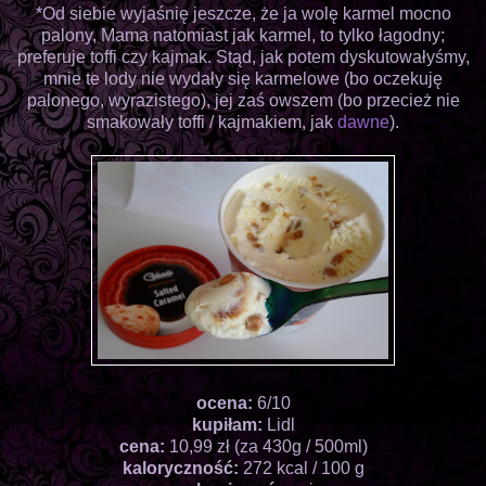
*Od siebie wyjaśnię jeszcze, że ja wolę karmel mocno
palony, Mama natomiast jak karmel, to tylko łagodny;
preferuje toffi czy kajmak. Stąd, jak potem dyskutowałyśmy,
mnie te lody nie wydały się karmelowe (bo oczekuję
palonego, wyrazistego), jej zaś owszem (bo przecież nie
smakowały toffi / kajmakiem, jak
dawne
).
ocena:
6/10
kupiłam:
Lidl
cena:
10,99 zł (za 430g / 500ml)
kaloryczność:
272 kcal / 100 g