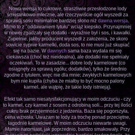
Nowa wersja to cukrowe, straszliwie przesłodzone lody
śmietankowo-mleczne, ale rzeczywiście ogół wyszedł za
sprawą sosu minimalnie bardziej słono niż
dawna wersja
.
Mimo to z "oddawaniem tytułu" wciąż kiepsko. Przynajmniej
w nowej zgadzały się dodatki - wyraźnie był i sos, i kawałki.
Zupełnie, jakby producent wyszedł z założenia, że skoro
sowicie sypnie karmelki, doda sos, to nie musi już skupiać
się na bazie. W
dawnych
sama baza wydała mi się
ciekawsza (choć też nieidealna), ale dodatki nie spełniały
oczekiwań. To w zasadzie... dobre lody karmelowe (co
osiągnęły za sprawą ogółu; dodatków), tylko że średnio
zgodne z tytułem, więc nie dla mnie; zwykłych karmelowych
bym nie kupiła (chyba że miałby to być mocno palony
karmel, ale wątpię, że takie lody istnieją).
Efekt tak samo niesatysfakcjonujący w moim odczuciu - czy
to karmel, czy karmel z sosem z odrobiną soli... przy tej ilości
cukru brak przyjemności z jedzenia. Baza się pogorszyła,
cena wzrosła. Uważam te lody za trochę ponad przeciętne,
łagodnie karmelowe. W moim odczuciu niewarte uwagi.
Mamie natomiast, jak poprzednio, bardzo smakowały. Przy