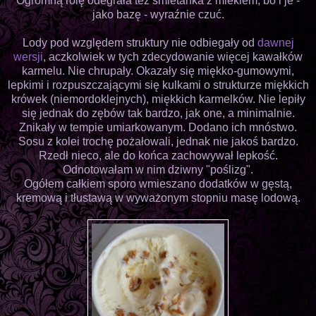
Ogromną rolę odegrała też śmietanka z mlekiem, bo i je -
jako bazę - wyraźnie czuć.
Lody pod względem struktury nie odbiegały od
dawnej
wersji
, aczkolwiek w tych zdecydowanie więcej kawałków
karmelu. Nie chrupały. Okazały się miękko-gumowymi,
lepkimi i rozpuszczającymi się kulkami o strukturze miękkich
krówek (niemordoklejnych), miękkich karmelków. Nie lepiły
się jednak do zębów tak bardzo, jak one, a minimalnie.
Znikały w tempie umiarkowanym. Dodano ich mnóstwo.
Sosu z kolei trochę pożałowali, jednak nie jakoś bardzo.
Rzedł nieco, ale do końca zachowywał lepkość.
Odnotowałam w nim dziwny "poślizg".
Ogółem całkiem sporo wmieszano dodatków w gęstą,
kremową i tłustawą w wyważonym stopniu masę lodową.