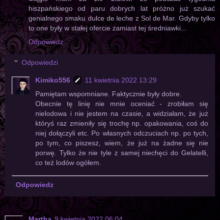
hiszpańskiego od paru dobrych lat próżno już szukać
genialnego smaku dulce de leche z Sol de Mar. Gdyby tylko
to one były w stałej ofercie zamiast tej średniawki...
Odpowiedz
Odpowiedzi
Kimiko556
11 kwietnia 2022 13:29
Pamiętam wspomniane. Faktycznie były dobre.
Obecnie tę linię nie mnie oceniać - zrobiłam się
nielodowa i nie jestem na czasie, a widziałam, że już
któryś raz zmieniły się trochę np. opakowania, coś do
niej dołączyli etc. Po własnych odczuciach np. po tych,
po tym, co piszesz, wiem, że już na żadne się nie
porwę. Tylko że nie tyle z samej niechęci do Gelatelli,
co też lodów ogółem.
Odpowiedz
Martha
9 kwietnia 2022 06:04