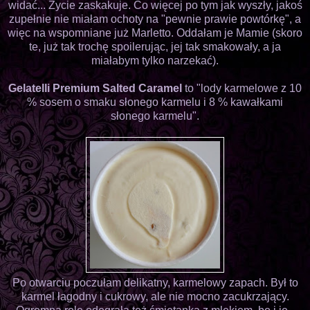
widać... Życie zaskakuje. Co więcej po tym jak wyszły, jakoś
zupełnie nie miałam ochoty na "pewnie prawie powtórkę", a
więc na wspomniane już Marletto. Oddałam je Mamie (skoro
te, już tak trochę spoilerując, jej tak smakowały, a ja
miałabym tylko narzekać).
Gelatelli Premium Salted Caramel
to "lody karmelowe z 10
% sosem o smaku słonego karmelu i 8 % kawałkami
słonego karmelu".
Po otwarciu poczułam delikatny, karmelowy zapach. Był to
karmel łagodny i cukrowy, ale nie mocno zacukrzający.