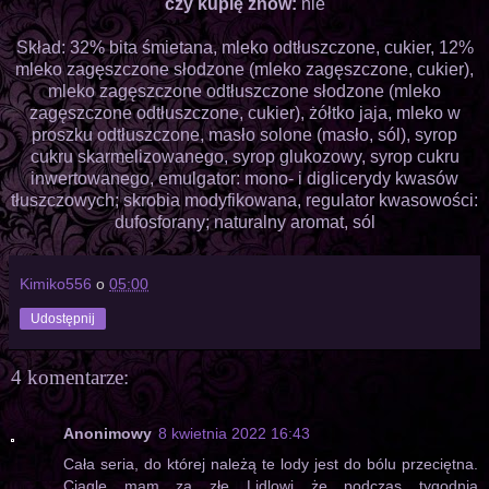
czy kupię znów:
nie
Skład: 32% bita śmietana, mleko odtłuszczone, cukier, 12%
mleko zagęszczone słodzone (mleko zagęszczone, cukier),
mleko zagęszczone odtłuszczone słodzone (mleko
zagęszczone odtłuszczone, cukier), żółtko jaja, mleko w
proszku odtłuszczone, masło solone (masło, sól), syrop
cukru skarmelizowanego, syrop glukozowy, syrop cukru
inwertowanego, emulgator: mono- i diglicerydy kwasów
tłuszczowych; skrobia modyfikowana, regulator kwasowości:
dufosforany; naturalny aromat, sól
Kimiko556
o
05:00
Udostępnij
4 komentarze:
Anonimowy
8 kwietnia 2022 16:43
Cała seria, do której należą te lody jest do bólu przeciętna.
Ciągle mam za złe Lidlowi że podczas tygodnia