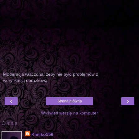
Moderacja włączona, żeby nie było problemów z
weryfikacją obrazkową.
‹
›
Strona główna
Wyświetl wersję na komputer
O mnie
Kimiko556