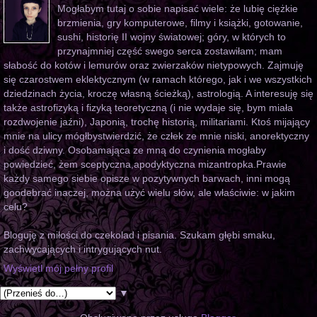
Mogłabym tutaj o sobie napisać wiele: że lubię ciężkie
brzmienia, gry komputerowe, filmy i książki, gotowanie,
sushi, historię II wojny światowej; góry, w których to
przynajmniej część swego serca zostawiłam; mam
słabość do kotów i lemurów oraz zwierzaków nietypowych. Zajmuję
się czarostwem eklektycznym (w ramach którego, jak i we wszystkich
dziedzinach życia, kroczę własną ścieżką), astrologią. A interesuję się
także astrofizyką i fizyką teoretyczną (i nie wydaje się, bym miała
rozdwojenie jaźni), Japonią, trochę historią, militariami. Ktoś mijający
mnie na ulicy mógłbystwierdzić, że człek ze mnie niski, anorektyczny
i dość dziwny. Osobamająca ze mną do czynienia mogłaby
powiedzieć, żem sceptyczna,apodyktyczna mizantropka.Prawie
każdy samego siebie opisze w pozytywnych barwach, inni mogą
goodebrać inaczej, można użyć wielu słów, ale właściwie: w jakim
celu?
Bloguję z miłości do czekolad i pisania. Szukam głębi smaku,
zachwycających i intrygujących nut.
Wyświetl mój pełny profil
▼