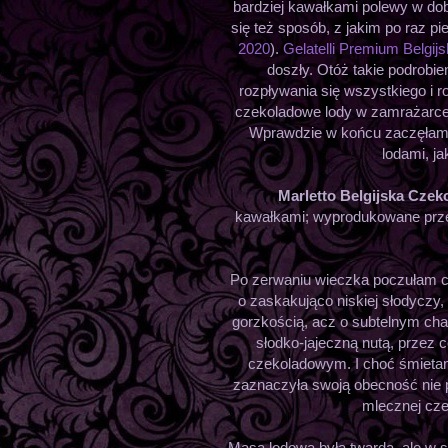
bardziej kawałkami polewy w do
się też sposób, z jakim po raz 
2020
).
Gelatelli Premium Belgij
doszły. Otóż takie podrobi
rozpływania się wszystkiego i r
czekoladowe lody w zamrażarce,
Wprawdzie w końcu zaczęłam 
lodami, ja
Marletto Belgijska Czek
kawałkami;
wyprodukowane przez
Po zerwaniu wieczka poczułam 
o zaskakująco niskiej słodyczy,
gorzkością, acz o subtelnym char
słodko-jajeczną nutą, przez 
czekoladowym. I choć śmieta
zaznaczyła swoją obecność nie 
mlecznej cze
Masa lodowa była twarda, ale w 