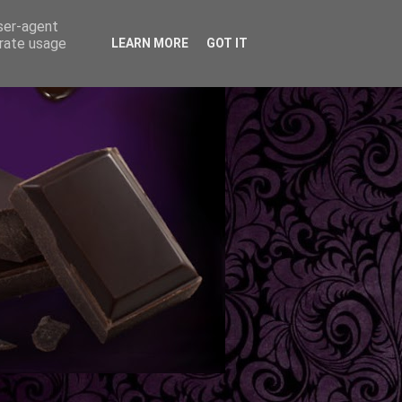
user-agent
erate usage
LEARN MORE
GOT IT