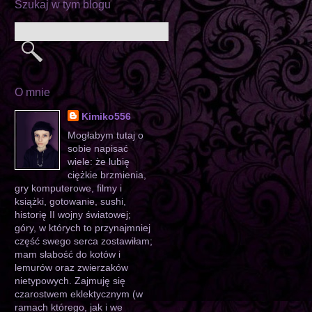
Szukaj w tym blogu
O mnie
Kimiko556
Mogłabym tutaj o
sobie napisać
wiele: że lubię
ciężkie brzmienia,
gry komputerowe, filmy i
książki, gotowanie, sushi,
historię II wojny światowej;
góry, w których to przynajmniej
część swego serca zostawiłam;
mam słabość do kotów i
lemurów oraz zwierzaków
nietypowych. Zajmuję się
czarostwem eklektycznym (w
ramach którego, jak i we