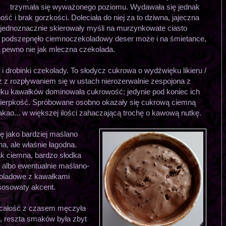
trzymała się wyważonego poziomu. Wydawała się jednak
ć i brak gorzkości. Doleciała do niej za to dziwna, jajeczna
 jednoznacznie skierowały myśli na murzynkowate ciasto
podszepnęło ciemnoczekoladowy deser może i na śmietance,
a pewno nie jak mleczna czekolada.
i drobinki czekolady. To słodycz cukrowa o wydźwięku likieru /
z rozpływaniem się w ustach nierozerwalnie zespojona z
adku kawałków dominowała cukrowość; jedynie pod koniec ich
ę cierpkość. Spróbowane osobno okazały się cukrową ciemną
kakao... w większej ilości zahaczającą trochę o kawową nutkę.
ię jako bardziej maślano
a, ale właśnie łagodna.
ak ciemna, bardzo słodka
 albo ewentualnie maślano-
oladowe z kawałkami
osowaty akcent.
e całość z czasem męczyła
j, reszta smaków była zbyt