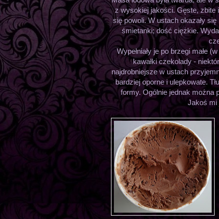
z wysokiej jakości. Gęste, zbit
się powoli. W ustach okazały si
śmietanki; dość ciężkie. Wyda
cze
Wypełniały je po brzegi małe (w 
kawałki czekolady - niektó
najdrobniejsze w ustach przyjemn
bardziej oporne i ulepkowate. Tł
formy. Ogólnie jednak można p
Jakoś mi 