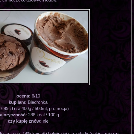
ocena:
6/10
kupiłam:
Biedronka
7,99 zł (za 400g / 500ml; promocja)
aloryczność:
288 kcal / 100 g
czy kupię znów:
nie
uszczone, 14% kawałki belgijskiej czekolady (cukier, miazga