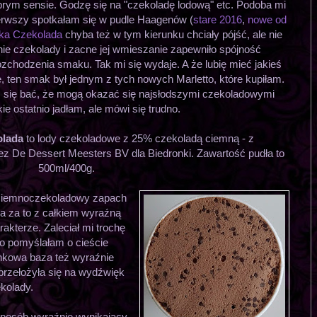
brym sensie. Godzę się na "czekoladę lodową" etc. Podoba mi
pierwszy spotkałam się w pudle Haagenów (
stare 2016
,
nowe od
ska Czekolada
chyba też w tym kierunku chciały pójść, ale nie
enie czekolady i zacne jej wmieszanie zapewniło spójność
ozchodzenia smaku. Tak mi się wydaje. A że lubię mieć jakieś
 ten smak był jednym z tych nowych Marletto, które kupiłam.
się bać, że mogą okazać się najsłodszymi czekoladowymi
kie ostatnio jadłam, ale mówi się trudno.
olada
to lody czekoladowe z 25% czekoladą ciemną - z
 De Dessert Meesters BV dla Biedronki. Zawartość pudła to
500ml/400g.
ciemnoczekoladowy zapach
 a za to z całkiem wyraźną
akterze. Zaleciał mi trochę
co pomyślałam o cieście
nkowa baza też wyraźnie
przełożyła się na wydźwięk
kolady.
sposób wyraźnie wynikający