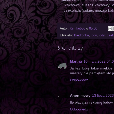
kakaowa, tłuszcz kakaowy, le
czekolada (cukier, miazga ka
Autor:
Kimiko556
o
05:00
Etykiety:
Biedronka
,
lody
,
lody: cze
5 komentarzy:
Martha
10 maja 2022 04:0
Ja też lubię takie miękkie
niestety nie pamiętam kto je 
Odpowiedz
Anonimowy
13 lipca 2023
Ile płacą za reklamę lodów 
Odpowiedz