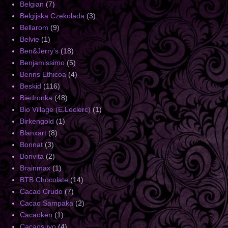
Belgian
(7)
Belgijska Czekolada
(3)
Bellarom
(9)
Belvie
(1)
Ben&Jerry's
(18)
Benjamissimo
(5)
Benns Ethicoa
(4)
Beskid
(116)
Biedronka
(48)
Bio Village (E.Leclerc)
(1)
Birkengold
(1)
Blanxart
(8)
Bonnat
(3)
Bonvita
(2)
Brainmax
(1)
BTB Chocolate
(14)
Cacao Crudo
(7)
Cacao Sampaka
(2)
Cacaoken
(1)
Cacaosuyo
(4)