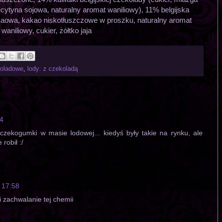
cytyna sojowa, naturalny aromat waniliowy), 11% belgijska
kaowa, kakao niskotłuszczowe w proszku, naturalny aromat
waniliowy, cukier, żółtko jaja
koladowe
,
lody: z czekoladą
4
 czekogumki w masie lodowej... kiedyś były takie na rynku, ale
robił :/
 17:58
i zachwalanie tej chemii