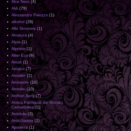
Alce Nero
(4)
Aldi
(79)
Alessandro Palozzo
(1)
alkohol
(28)
Allo Simonne
(1)
Alnatura
(4)
Alpia
(1)
Alprose
(1)
Alter Eco
(6)
Amali
(1)
Amano
(7)
Amatler
(2)
Ambiente
(10)
Amedei
(10)
Anthon Berg
(7)
Antica Farmacia dei Monaci
Camaldolesi
(1)
Antidote
(3)
AntiuXixona
(2)
Apisierra
(1)