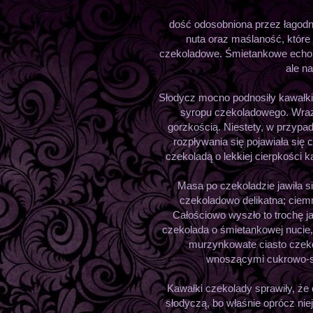
dość odosobniona przez łagodnoś
nuta oraz maślaność, które
czekoladowe. Śmietankowe echo 
ale n
Słodycz mocno podnosiły kawałki 
syropu czekoladowego. Wraz 
gorzkością. Niestety, w przyp
rozpływania się pojawiała si
czekoladą o lekkiej cierpkości 
Masa po czekoladzie jawiła s
czekoladowo delikatna; ciemn
Całościowo wyszło to trochę j
czekolada o śmietankowej nucie,
murzynkowate ciasto czek
wnoszącymi cukrowo-s
Kawałki czekolady sprawiły, ż
słodyczą, bo właśnie oprócz nie