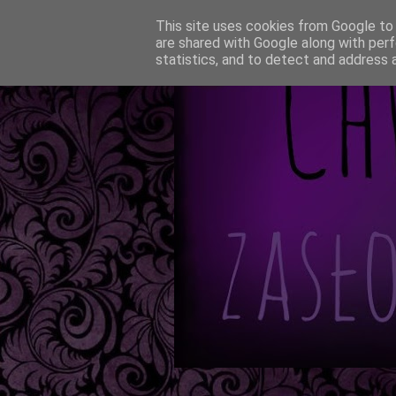
This site uses cookies from Google to d
are shared with Google along with perf
statistics, and to detect and address 