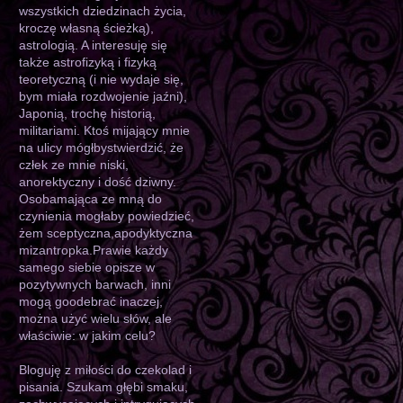
wszystkich dziedzinach życia,
kroczę własną ścieżką),
astrologią. A interesuję się
także astrofizyką i fizyką
teoretyczną (i nie wydaje się,
bym miała rozdwojenie jaźni),
Japonią, trochę historią,
militariami. Ktoś mijający mnie
na ulicy mógłbystwierdzić, że
człek ze mnie niski,
anorektyczny i dość dziwny.
Osobamająca ze mną do
czynienia mogłaby powiedzieć,
żem sceptyczna,apodyktyczna
mizantropka.Prawie każdy
samego siebie opisze w
pozytywnych barwach, inni
mogą goodebrać inaczej,
można użyć wielu słów, ale
właściwie: w jakim celu?
Bloguję z miłości do czekolad i
pisania. Szukam głębi smaku,