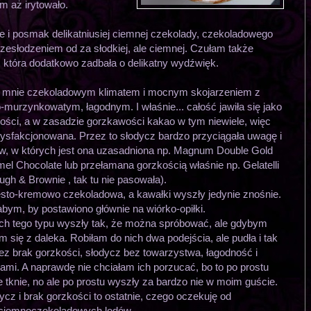
m aż irytowało.
e i posmak delikatniusiej ciemnej czekolady, czekoladowego
zesłodzeniem od za słodkiej, ale ciemnej. Czułam także
która dodatkowo zadbała o delikatny wydźwięk.
y mnie czekoladowym klimatem i mocnym skojarzeniem z
urzynkowatym, łagodnym. I właśnie... całość jawiła się jako
ości, a w zasadzie gorzkawości kakao w tym niewiele, więc
ysfakcjonowana. Przez to słodycz bardzo przyciągała uwagę i
odów, w których jest ona uzasadniona np. Magnum Double Gold
mel Chocolate lub przełamana gorzkością właśnie np. Gelatelli
gh & Brownie , tak tu nie pasowała).
sto-kremowo czekoladowa, a kawałki wyszły jedynie znośnie.
bym, by postawiono głównie na wiórko-opiłki.
ych tego typu wyszły tak, że można spróbować, ale gdybym
m się z daleka. Robiłam do nich dwa podejścia, ale pudła i tak
ez brak gorzkości, słodycz bez towarzystwa, łagodność i
mi. A naprawdę nie chciałam ich porzucać, bo to po prostu
e tknie, no ale po prostu wyszły za bardzo nie w moim guście.
ycz i brak gorzkości to ostatnie, czego oczekuję od
ciemnoczekoladowych lodów.