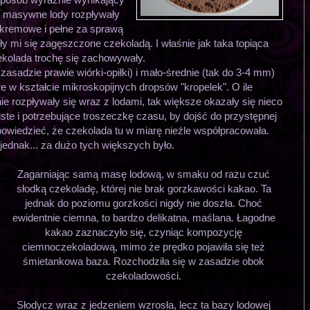
e i masywne lody rozpływały
ę kremowe i pełne za sprawą
ły mi się zagęszczone czekoladą. I właśnie jak taka topiąca
kolada trochę się zachowywały.
zasadzie prawie wiórki-opiłki) i mało-średnie (tak do 3-4 mm)
re w kształcie mikroskopijnych dropsów "kropelek". O ile
ie rozpływały się wraz z lodami, tak większe okazały się nieco
uste i potrzebujące troszeczkę czasu, by dojść do przystępnej
owiedzieć, że czekolada tu w miarę nieźle współpracowała.
jednak... za dużo tych większych było.
Zagarniając samą masę lodową, w smaku od razu czuć
słodką czekoladę, której nie brak gorzkawości kakao. Ta
jednak do poziomu gorzkości nigdy nie doszła. Choć
ewidentnie ciemna, to bardzo delikatna, maślana. Łagodne
kakao zaznaczyło się, czyniąc kompozycję
ciemnoczekoladową, mimo że prędko pojawiła się też
śmietankowa baza. Rozchodziła się w zasadzie obok
czekoladowości.
Słodycz wraz z jedzeniem wzrosła, lecz ta bazy lodowej