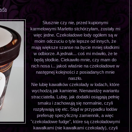
lada
Słusznie czy nie, przed kupionymi
karmelowymi Marletto stchórzyłam, zostały mi
więc jedne. Czekoladowe lody ogółem są w
moim odczuciu o tyle lepsze od innych, że
mają większe szanse na bycie mniej słodkimi
w odbiorze. A jednak... coś mi mówiło, że te
będą słodkie. Ciekawiło mnie, czy mam do
nich nosa i... jakoś właśnie na czekoladowe w
następnej kolejności z posiadanych mnie
naszło.
Nie lubię kawałków czekolady w lodach, które
wychodzą jak kamienie. Nienawidzę wariantu
stracciatella. Lubię, jak dodatki osiągają pełnię
smaku i zachowują się normalnie, czyli
rozpływają się etc. Stąd w przypadku lodów
preferuję specyficzny zamiennik, a więc
"czekoladowe fudge", które są czekoladowymi
kawałkami (nie kawałkami czekolady), czyli