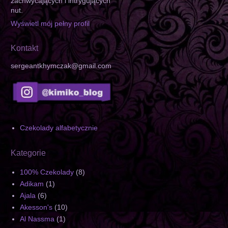
zachwycających i intrygujących
nut.
Wyświetl mój pełny profil
Kontakt
sergeantkhymczak@gmail.com
Czekolady alfabetycznie
Kategorie
100% Czekolady
(8)
Adikam
(1)
Ajala
(6)
Akesson's
(10)
Al Nassma
(1)