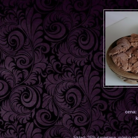
cena:
k
Skład: 26% śmietana, mleko odtł