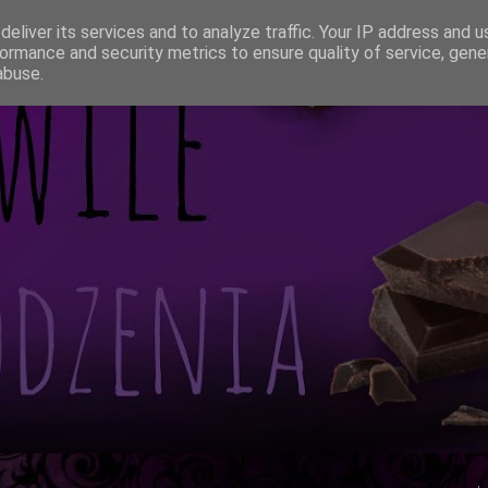
eliver its services and to analyze traffic. Your IP address and 
ormance and security metrics to ensure quality of service, gen
abuse.