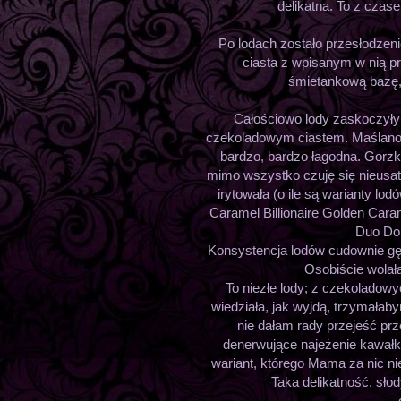
delikatna. To z czase
Po lodach zostało przesłodzeni
ciasta z wpisanym w nią pr
śmietankową bazę, 
Całościowo lody zaskoczył
czekoladowym ciastem. Maślano-m
bardzo, bardzo łagodna. Gorzk
mimo wszystko czuję się nieusat
irytowała (o ile są warianty l
Caramel Billionaire Golden Cara
Duo Dou
Konsystencja lodów cudownie gę
Osobiście wolała
To niezłe lody; z czekoladow
wiedziała, jak wyjdą, trzymałaby
nie dałam rady przejeść prz
denerwujące najeżenie kawałka
wariant, którego Mama za nic ni
Taka delikatność, słod